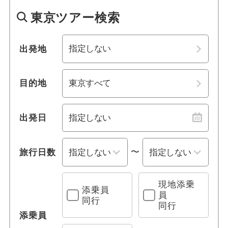
1名参加可能
四国
東京ツアー検索
おひとり様参加限定
九州・沖縄
出発地
乗り物
目的地
レンタカー付き
列車の旅
出発日
観光列車
〜
旅行日数
グリーン車利用
現地添乗
添乗員
クルーズ旅行
員
同行
同行
添乗員
フェリー