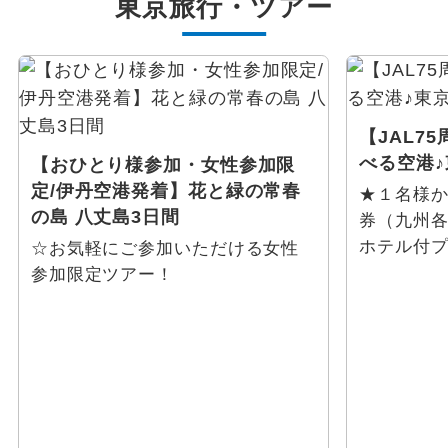
東京
旅行・ツアー
【JAL7
べる空港♪
【おひとり様参加・女性参加限
定/伊丹空港発着】花と緑の常春
★１名様
の島 八丈島3日間
券（九州
ホテル付プ
☆お気軽にご参加いただける女性
参加限定ツアー！