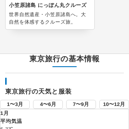
小笠原諸島 にっぽん丸クルーズ
世界自然遺産・小笠原諸島へ。大
自然を体感するクルーズ旅。
東京旅行の基本情報
東京旅行の天気と服装
1〜3月
4〜6月
7〜9月
10〜12月
1月
設定する
設定する
設定する
設定する
設定する
設定する
設定する
平均気温