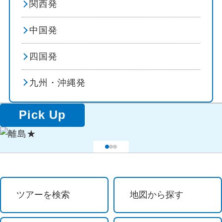
関西発
温泉
中国発
露天風呂
四国発
露天風呂付客室
九州・沖縄発
ビーチ・リゾート
Pick Up
海水浴・プール
避暑地
食べ物
ツアーを検索
地図から探す
グルメ