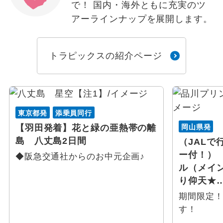
で！ 国内・海外ともに充実のツ
アーラインナップを展開します。
トラピックスの紹介ページ
東京都発
添乗員同行
岡山県発
【羽田発着】花と緑の亜熱帯の離
島 八丈島2日間
（JALで
ー付！）
◆阪急交通社からのお中元企画♪
ル（メイ
り仰天★
期間限定
す！