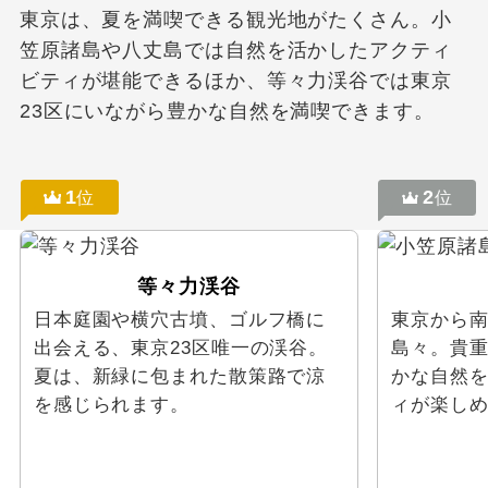
東京は、夏を満喫できる観光地がたくさん。小
笠原諸島や八丈島では自然を活かしたアクティ
ビティが堪能できるほか、等々力渓谷では東京
23区にいながら豊かな自然を満喫できます。
1
2
位
位
等々力渓谷
日本庭園や横穴古墳、ゴルフ橋に
東京から南に
出会える、東京23区唯一の渓谷。
島々。貴
夏は、新緑に包まれた散策路で涼
かな自然
を感じられます。
ィが楽し