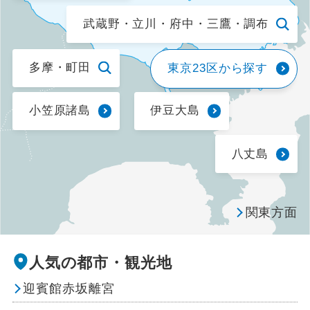
武蔵野・立川・府中・三鷹・調布
ゴルフ
多摩・町田
東京23区から探す
スキープラン
スポーツ観戦
小笠原諸島
伊豆大島
その他のテーマ
八丈島
ウェブ限定
関東方面
ミステリーツアー
人気の都市・観光地
迎賓館赤坂離宮