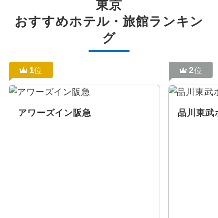
東京
おすすめホテル・旅館ランキン
グ
1
2
位
位
アワーズイン阪急
品川東武