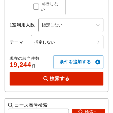
同行しな
い
歴史 / 文化
世界遺産
1室利用人数
歴史
テーマ
寺社・札所めぐり
現在の該当件数
条件を追加する
19,244
名城
件
音楽・コンサート
検索する
祭り・ショー
美術館・博物館
コース番号検索
検索す