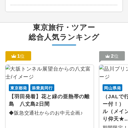
東京
旅行・ツアー
総合人気ランキング
1
2
位
位
東京都発
添乗員同行
岡山県発
【羽田発着】花と緑の亜熱帯の離
（JALで
島 八丈島2日間
ー付！）
ル（メイ
◆阪急交通社からのお中元企画♪
り仰天★
期間限定