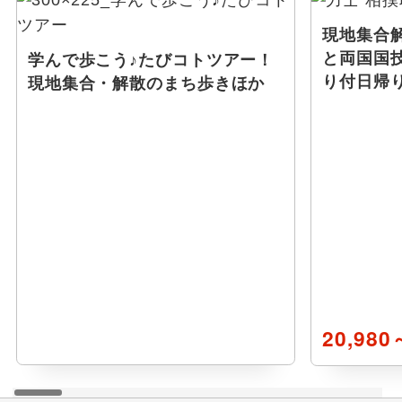
現地集合解
と両国国
学んで歩こう♪たびコトツアー！
り付日帰
現地集合・解散のまち歩きほか
20,980