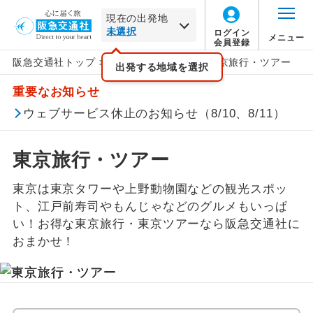
現在の出発地
ログイン
メニュー
会員登録
阪急交通社トップ
>
国内旅行
>
関東旅行
>
東京旅行・ツアー
一覧から選択
地図から選択
北海道
関東
旅行タイプ
トラピックス
催行確定
出発する地域を選択
この月をすべて選択
重要なお知らせ
家族旅行
クリスタルハート
1名催行
東北
関東すべて
ホテルランクで絞り込む
年
月
ウェブサービス休止のお知らせ（8/10、8/11）
すべて
Sランク
Aランク
Bランク
Cランク
出張
フレンドツアー
2名催行
東京都
関東・甲信越
日
月
火
水
木
金
土
東京旅行・ツアー
卒業旅行
その他
ホテル名で絞り込む
北陸
東京は東京タワーや上野動物園などの観光スポッ
この月をすべて選択
ト、江戸前寿司やもんじゃなどのグルメもいっぱ
絞り込む
ハネムーン
東海
い！お得な東京旅行・東京ツアーなら阪急交通社に
年
月
おまかせ！
長期滞在
関西
日
月
火
水
木
金
土
女性限定
中国