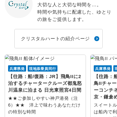
大切な人と大切な時間を…。
時間や気持ちに配慮した、ゆとり
の旅をご提供します。
クリスタルハートの紹介ページ
兵庫県発
現地添乗員同行
兵庫県発
【往路：船/復路：JR】飛鳥IIに2
【往路：
泊するチャータークルーズ都鬼怒
鳥IIチャ
川温泉に泊まる 日光東照宮4日間
ーコンチ
京・鎌倉
★★ご参加しやすい神戸港発（注
6）★★ 洋上で味わうあなただけ
スイート
の特別な時間
は船内で