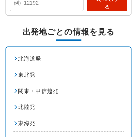
花火
る
イルミネーション
出発地ごとの情報を見る
花 / 自然 / 温泉
花見
北海道発
桜のお花見
東北発
紅葉
関東・甲信越発
自然探訪
北陸発
登山・ハイキング
東海発
島めぐり