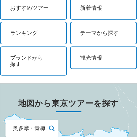
食べ放題
おすすめツアー
新着情報
かにを食べるツアー
ランキング
テーマから探す
フルーツ狩り
テーマパーク / レジャー
ブランドから
観光情報
探す
テーマパーク
東京ディズニーリゾート®
地図から
東京
ツアーを探す
ユニバーサル・スタジオ・ジャパン
レジャー施設
奥多摩・青梅
スポーツ体験 / 観戦