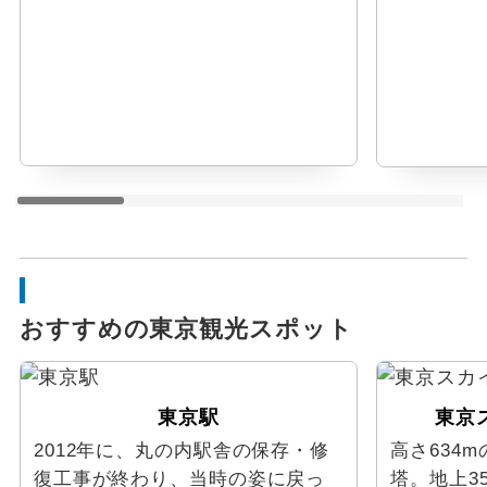
おすすめの東京観光スポット
東京駅
東京
2012年に、丸の内駅舎の保存・修
高さ634
復工事が終わり、当時の姿に戻っ
塔。地上3