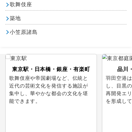
歌舞伎座
築地
小笠原諸島
東京駅・日本橋・銀座・有楽町
品川
歌舞伎座や帝国劇場など、伝統と
羽田空港
近代の芸術文化を発信する施設が
し、目黒
集中し、華やかな都会の文化を堪
再開発エ
能できます。
を形成し