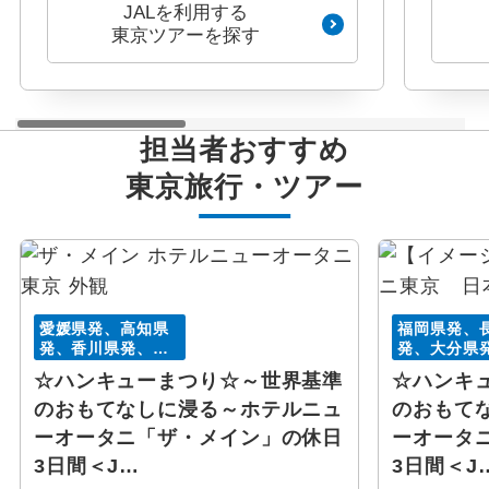
JALを利用する
東京ツアーを探す
担当者おすすめ
東京
旅行・ツアー
愛媛県発、高知県
福岡県発、
発、香川県発、徳
発、大分県
島県発
本県発、鹿
☆ハンキューまつり☆～世界基準
☆ハンキ
発
のおもてなしに浸る～ホテルニュ
のおもて
ーオータニ「ザ・メイン」の休日
ーオータ
3日間＜J…
3日間＜J