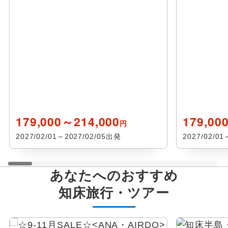
ゴルフ
野付半島・中標津・標津
スキープラン
根室
スポーツ観戦
釧路・釧路湿原
その他のテーマ
北見・温根湯
179,000～214,000
179,00
円
ウェブ限定
紋別
2027/02/01～2027/02/05出発
2027/02/0
ミステリーツアー
その他
あなたへのおすすめ
北海道その他
知床
旅行・ツアー