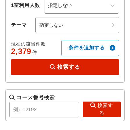
1室利用人数
歴史 / 文化
夕張
テーマ
世界遺産
ニセコアンヌプリ
歴史
ニセコ東山
現在の該当件数
条件を追加する
2,379
件
寺社・札所めぐり
ニセコひらふ
検索する
名城
ルスツ
音楽・コンサート
千歳
コース番号検索
祭り・ショー
朝里川温泉
検索す
る
美術館・博物館
道南エリア