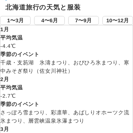
北海道旅行の天気と服装
1〜3月
4〜6月
7〜9月
10〜12月
1月
平均気温
-4.4℃
季節のイベント
千歳・支笏湖 氷濤まつり、おびひろ氷まつり、寒
中みそぎ祭り（佐女川神社）
2月
平均気温
-2.7℃
季節のイベント
さっぽろ雪まつり、彩凛華、あばしりオホーツク流
氷まつり、層雲峡温泉氷瀑まつり
3月