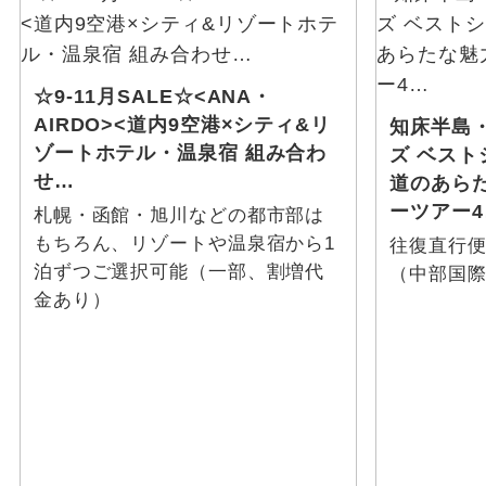
☆9-11月SALE☆<ANA・
AIRDO><道内9空港×シティ&リ
知床半島
ゾートホテル・温泉宿 組み合わ
ズ ベス
せ…
道のあら
ーツアー4
札幌・函館・旭川などの都市部は
もちろん、リゾートや温泉宿から1
往復直行便
泊ずつご選択可能（一部、割増代
（中部国
金あり）