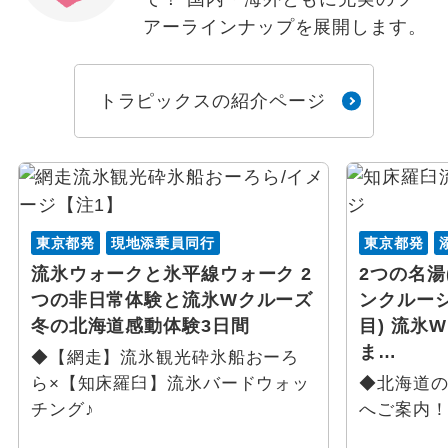
アーラインナップを展開します。
トラピックスの紹介ページ
東京都発
現地添乗員同行
東京都発
流氷ウォークと氷平線ウォーク 2
2つの名湯
つの非日常体験と流氷Wクルーズ
ンクルーシ
冬の北海道感動体験3日間
目) 流氷
ま…
◆【網走】流氷観光砕氷船おーろ
ら×【知床羅臼】流氷バードウォッ
◆北海道の
チング♪
へご案内