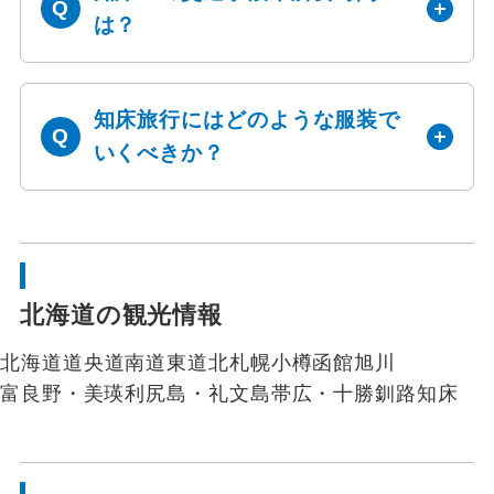
は？
知床旅行にはどのような服装で
いくべきか？
北海道の観光情報
北海道
道央
道南
道東
道北
札幌
小樽
函館
旭川
富良野・美瑛
利尻島・礼文島
帯広・十勝
釧路
知床