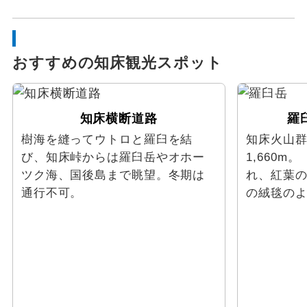
おすすめの知床観光スポット
知床横断道路
羅
樹海を縫ってウトロと羅臼を結
知床火山
び、知床峠からは羅臼岳やオホー
1,660
ツク海、国後島まで眺望。冬期は
れ、紅葉
通行不可。
の絨毯の