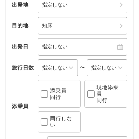
1名参加可能
積丹
出発地
四国
おひとり様参加限定
支笏湖・恵庭
九州・沖縄
目的地
乗り物
苫小牧・白老
出発日
レンタカー付き
日高・えりも
〜
旅行日数
列車の旅
室蘭
観光列車
トマム
現地添乗
添乗員
員
同行
同行
グリーン車利用
サホロ・新得
添乗員
同行しな
クルーズ旅行
石狩・空知・砂川
い
フェリー
北広島