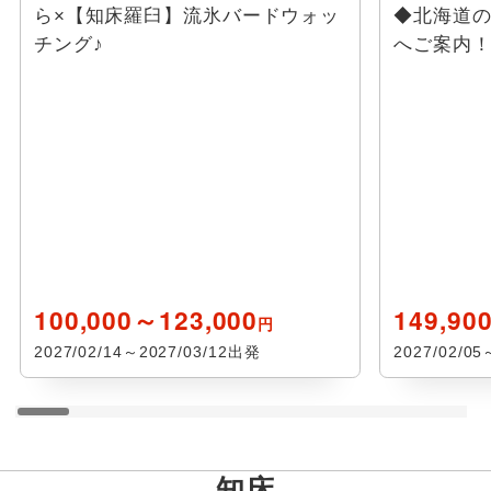
ら×【知床羅臼】流氷バードウォッ
◆北海道の
チング♪
へご案内
100,000～123,000
149,90
円
2027/02/14～2027/03/12出発
2027/02/0
知床