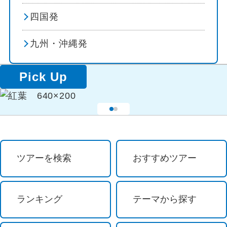
四国発
温泉
富良野・美瑛
九州・沖縄発
露天風呂
苫前・留萌・羽幌
Pick Up
露天風呂付客室
利尻島・礼文島
ビーチ・リゾート
層雲峡
海水浴・プール
天人峡・旭岳
避暑地
サロベツ・豊富
ツアーを検索
おすすめツアー
食べ物
稚内・宗谷岬
ランキング
テーマから探す
グルメ
道東エリア