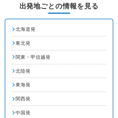
花火
函館
出発地ごとの情報を見る
イルミネーション
湯の川温泉
北海道発
花 / 自然 / 温泉
大沼国定公園・七飯・鹿部
東北発
花見
洞爺湖
関東・甲信越発
桜のお花見
登別温泉
北陸発
紅葉
北湯沢温泉
東海発
自然探訪
道北エリア
関西発
登山・ハイキング
旭山動物園
中国発
島めぐり
旭川・上川・滝川