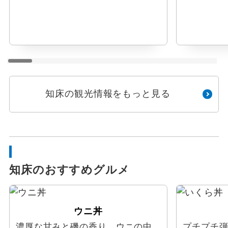
知床の観光情報をもっと見る
知床のおすすめグルメ
ウニ丼
濃厚な甘みと磯の香り。ウニの中
プチプチ