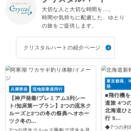
大切な人と大切な時間を…。
時間や気持ちに配慮した、ゆとり
の旅をご提供します。
クリスタルハートの紹介ページ
東京都発、
発
兵庫県発
現地添乗員同行
■飛行機
【神戸発着/プレミアム3列シー
道旅 4つ
ト/知床第一プラン】2つの流氷ク
北海道ひ
ルーズと2つの冬の祭典へオホー
行 5…
ツク冬の…
◆7つの列
2つの流氷クルーズ乗船で流氷を見