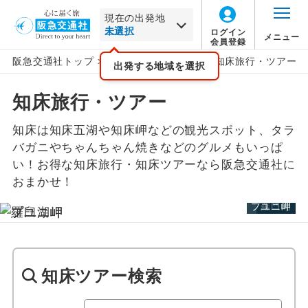
現在の出発地
ログイン
メニュー
会員登録
阪急交通社トップ
>
国内旅行
>
北海道旅行
>
知床旅行・ツアー
一覧から選択
地図から選択
北海道
北海道
旅行タイプ
トラピックス
催行確定
出発する地域を選択
この月をすべて選択
知床旅行・ツアー
家族旅行
クリスタルハート
1名催行
東北
北海道すべて
ホテルランクで絞り込む
年
月
知床は知床五湖や知床岬などの観光スポット、タラ
すべて
Sランク
Aランク
Bランク
Cランク
出張
フレンドツアー
2名催行
道央エリア
関東・甲信越
日
月
火
水
木
金
土
バガニやちゃんちゃん焼きなどのグルメもいっぱ
い！お得な知床旅行・知床ツアーなら阪急交通社に
卒業旅行
その他
小樽
ホテル名で絞り込む
北陸
おまかせ！
この月をすべて選択
絞り込む
プユニ岬
プユニ岬
羅臼湖
ハネムーン
札幌
東海
年
月
長期滞在
定山渓
関西
日
月
火
水
木
金
土
知床ツアー検索
女性限定
キロロ
中国