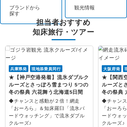
食べ放題
知床・ウトロ・羅臼・斜里
ブランドから
観光情報
探す
かにを食べるツアー
網走・能取湖
担当者おすすめ
知床
旅行・ツアー
フルーツ狩り
阿寒湖
テーマパーク / レジャー
屈斜路・摩周
テーマパーク
川湯
兵庫県発
現地添乗員同行
大阪府発
★【神戸空港発着】流氷ダブルク
★【関西
東京ディズニーリゾート®
帯広・十勝・足寄
ルーズとさっぽろ雪まつり 5つの
ルーズとさ
冬の祭典 六花舞う北海道5日間
冬の祭典 
ユニバーサル・スタジオ・ジャパン
サロマ湖・常呂・湧別
◆チャンスと感動が２倍！網走
◆チャン
「おーろら」＆知床羅臼「流氷バ
「おーろ
レジャー施設
霧多布・厚岸
ードウォッチング」で流氷ダブル
ードウォ
クルーズ♪
クルーズ♪
スポーツ体験 / 観戦
然別湖・糠平湖