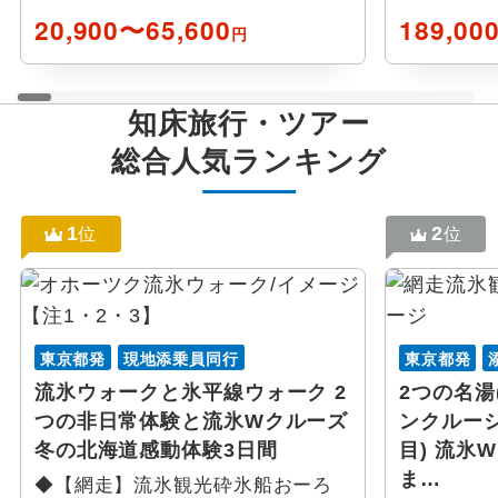
20,900〜65,600
189,00
円
知床
旅行・ツアー
総合人気ランキング
1
2
位
位
東京都発
現地添乗員同行
東京都発
流氷ウォークと氷平線ウォーク 2
2つの名湯
つの非日常体験と流氷Wクルーズ
ンクルーシ
冬の北海道感動体験3日間
目) 流氷
ま…
◆【網走】流氷観光砕氷船おーろ