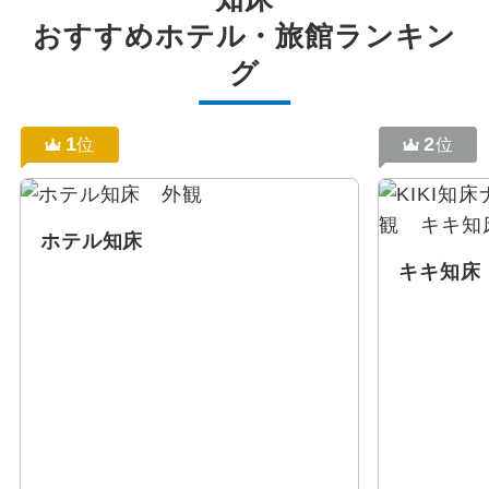
おすすめホテル・旅館ランキン
グ
1
2
位
位
ホテル知床
キキ知床