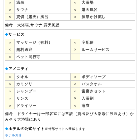
○
温泉
○
大浴場
○
サウナ
○
露天風呂
×
貸切（露天）風呂
○
源泉かけ流し
備考：大浴場,サウナ,露天風呂
サービス
◆
○
マッサージ（有料）
○
宅配便
×
無料送迎
×
ルームサービス
○
ペット同行可
アメニティ
◆
○
タオル
○
ボディソープ
○
カミソリ
○
バスタオル
○
シャンプー
○
歯磨きセット
○
リンス
×
入浴剤
○
ドライヤー
○
浴衣
備考：ドライヤーは一部客室には常設（貸出及び大浴場に設置あり）か
みそり大浴場にあり
ホテルの公式サイト
◆
※外部サイトへ遷移します
ホテル知床