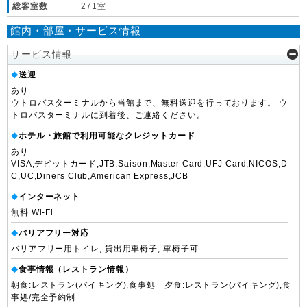
総客室数
271室
館内・部屋・サービス情報
サービス情報
送迎
◆
あり
ウトロバスターミナルから当館まで、無料送迎を行っております。 ウ
トロバスターミナルに到着後、ご連絡ください。
ホテル・旅館で利用可能なクレジットカード
◆
あり
VISA,デビットカード,JTB,Saison,Master Card,UFJ Card,NICOS,D
C,UC,Diners Club,American Express,JCB
インターネット
◆
無料 Wi-Fi
バリアフリー対応
◆
バリアフリー用トイレ, 貸出用車椅子, 車椅子可
食事情報（レストラン情報）
◆
朝食:レストラン(バイキング),食事処 夕食:レストラン(バイキング),食
事処/完全予約制