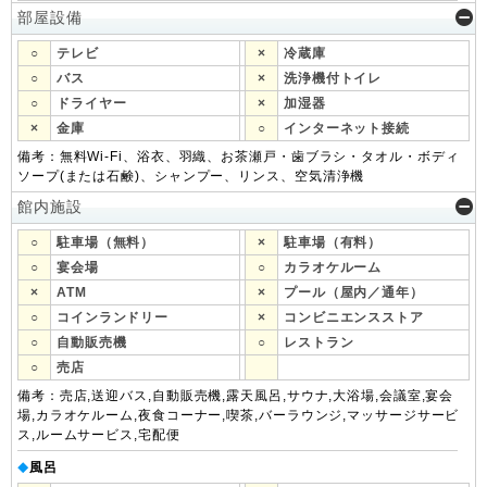
部屋設備
○
テレビ
×
冷蔵庫
○
バス
×
洗浄機付トイレ
○
ドライヤー
×
加湿器
×
金庫
○
インターネット接続
備考：無料Wi-Fi、浴衣、羽織、お茶瀬戸・歯ブラシ・タオル・ボディ
ソープ(または石鹸)、シャンプー、リンス、空気清浄機
館内施設
○
駐車場（無料）
×
駐車場（有料）
○
宴会場
○
カラオケルーム
×
ATM
×
プール（屋内／通年）
○
コインランドリー
×
コンビニエンスストア
○
自動販売機
○
レストラン
○
売店
備考：売店,送迎バス,自動販売機,露天風呂,サウナ,大浴場,会議室,宴会
場,カラオケルーム,夜食コーナー,喫茶,バーラウンジ,マッサージサービ
ス,ルームサービス,宅配便
風呂
◆