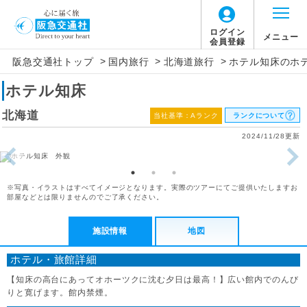
ログイン
メニュー
会員登録
>
>
>
阪急交通社トップ
国内旅行
北海道旅行
ホテル知床のホ
ホテル知床
北海道
当社基準：Aランク
ランクについて
2024/11/28更新
※写真・イラストはすべてイメージとなります。実際のツアーにてご提供いたしますお
部屋などとは限りませんのでご了承ください。
施設情報
地図
ホテル・旅館詳細
【知床の高台にあってオホーツクに沈む夕日は最高！】広い館内でのんび
りと寛げます。館内禁煙。