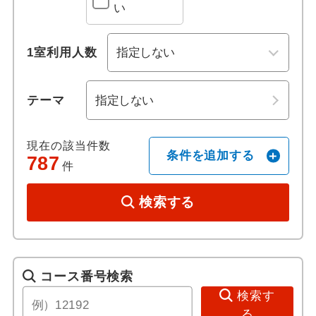
い
歴史 / 文化
1室利用人数
世界遺産
テーマ
歴史
寺社・札所めぐり
現在の該当件数
条件を追加する
787
件
名城
検索する
音楽・コンサート
祭り・ショー
コース番号検索
美術館・博物館
検索す
る