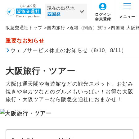
現在の出発地
ログイン
メニュー
会員登録
阪急交通社トップ
>
国内旅行
>
近畿（関西）旅行
>
四国発 大阪
一覧から選択
地図から選択
北海道
近畿
旅行タイプ
トラピックス
催行確定
この月をすべて選択
重要なお知らせ
家族旅行
クリスタルハート
1名催行
東北
近畿すべて
ホテルランクで絞り込む
年
月
ウェブサービス休止のお知らせ（8/10、8/11）
すべて
Sランク
Aランク
Bランク
Cランク
出張
フレンドツアー
2名催行
大阪府
関東・甲信越
日
月
火
水
木
金
土
大阪旅行・ツアー
卒業旅行
その他
ホテル名で絞り込む
北陸
大阪は通天閣や海遊館などの観光スポット、お好み
この月をすべて選択
焼きや串カツなどのグルメもいっぱい！お得な大阪
絞り込む
ハネムーン
東海
旅行・大阪ツアーなら阪急交通社におまかせ！
年
月
長期滞在
関西
日
月
火
水
木
金
土
女性限定
中国