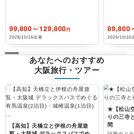
99,800～129,800
89,800
円
2026/10/16出発
2026/10/1
あなたへのおすすめ
大阪
旅行・ツアー
★【松山
りの三寺
間
【高知】天橋立と伊根の舟屋遊
覧・大阪城 デラックスバスでめ