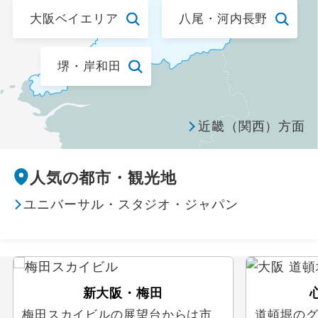
食べ放題
大阪ベイエリア
八尾・河内長野
かにを食べるツアー
堺・岸和田
フルーツ狩り
近畿（関西）方面
テーマパーク / レジャー
テーマパーク
人気の都市・観光地
東京ディズニーリゾート®
ユニバーサル・スタジオ・ジャパン
ユニバーサル・スタジオ・ジャパン
レジャー施設
新大阪・梅田
スポーツ体験 / 観戦
梅田スカイビルの展望台からは市
道頓堀の