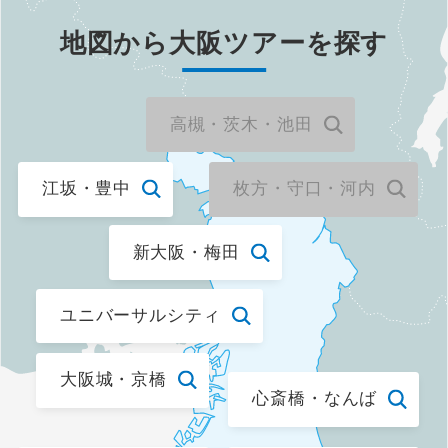
地図から
大阪
ツアーを探す
温泉
露天風呂
高槻・茨木・池田
露天風呂付客室
江坂・豊中
枚方・守口・河内
ビーチ・リゾート
新大阪・梅田
海水浴・プール
避暑地
ユニバーサルシティ
食べ物
大阪城・京橋
心斎橋・なんば
グルメ