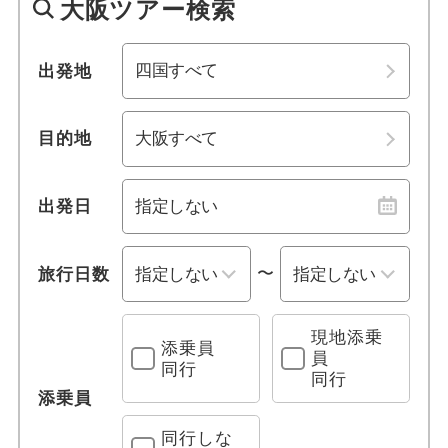
大阪ツアー検索
1名参加可能
四国
おひとり様参加限定
出発地
四国すべて
乗り物
愛媛県
高知県
目的地
レンタカー付き
香川県
徳島県
出発日
列車の旅
九州・沖縄
〜
旅行日数
観光列車
グリーン車利用
現地添乗
添乗員
員
同行
同行
クルーズ旅行
添乗員
フェリー
同行しな