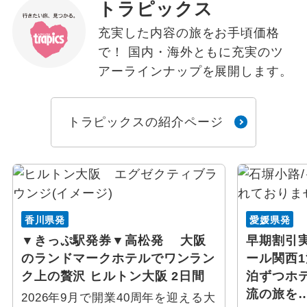
トラピックス
充実した内容の旅をお手頃価格
で！ 国内・海外ともに充実のツ
アーラインナップを展開します。
トラピックスの紹介ページ
香川県発
愛媛県発
▼きっぷ駅発券▼高松発 大阪
早期割引
のランドマークホテルでワンラン
ール関西1
ク上の贅沢 ヒルトン大阪 2日間
泊ずつホ
流の旅を
2026年9月で開業40周年を迎える大