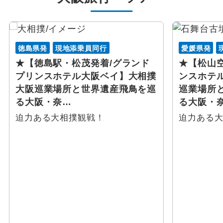
徳島県発
現地添乗員同行
愛媛県発
★【徳島駅・松茂発着/グランド
★【松山
プリンスホテル大阪ベイ】大相撲
ンスホテ
大阪巡業場所と世界遺産飛鳥を巡
巡業場所
る大阪・奈…
る大阪・
迫力ある大相撲観戦！
迫力ある