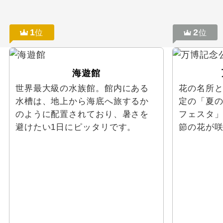
1
2
位
位
海遊館
世界最大級の水族館。館内にある
花の名所
水槽は、地上から海底へ旅するか
定の「夏
のように配置されており、暑さを
フェスタ
避けたい1日にピッタリです。
節の花が