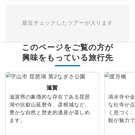
最近チェックしたツアーが入ります
このページをご覧の方が
興味をもっている旅行先
滋賀
滋賀県の象徴的な存在である琵琶
清水寺や
湖や比叡山延暦寺、彦根城など、
な社寺が
豊かな自然と歴史的遺産が楽しめ
く息づく
ます。
観が魅力