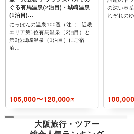
話題のド
ぐる有馬温泉(2泊目)・城崎温泉
の深い春岳
(1泊目)…
れぞれの
にっぽんの温泉100選（注1） 近畿
エリア第1位有馬温泉（2泊目）と
第2位城崎温泉（1泊目）にご宿
泊…
105,000〜120,000
100,00
円
大阪
旅行・ツアー