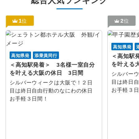
総合人気ランキング
1
2
位
位
高知県発
高知県発
添乗員同行
＜高知駅
を叶える
＜高知駅発着＞ 3名様一室自分
を叶える大阪の休日 3日間
シルバー
目は終日
シルバーウィークは大阪で！２日
お手軽３
目は終日自由行動のなにわの休日
お手軽３日間！