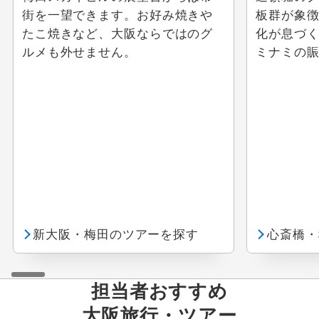
街を一望できます。お好み焼きや
板群が象
ゴルフ
たこ焼きなど、大阪ならではのグ
化が息づ
ルメも外せません。
ミナミの
スキープラン
スポーツ観戦
その他のテーマ
ウェブ限定
ミステリーツアー
新大阪・梅田のツアーを探す
心斎橋・
担当者おすすめ
大阪
旅行・ツアー