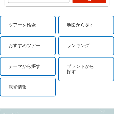
花火
イルミネーション
ツアーを検索
地図から探す
花 / 自然 / 温泉
花見
おすすめツアー
ランキング
桜のお花見
テーマから探す
ブランドから
紅葉
探す
自然探訪
観光情報
登山・ハイキング
島めぐり