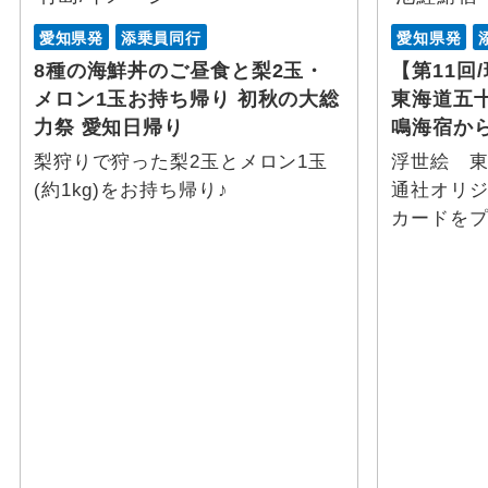
愛知県発
添乗員同行
愛知県発
8種の海鮮丼のご昼食と梨2玉・
【第11回
メロン1玉お持ち帰り 初秋の大総
東海道五
力祭 愛知日帰り
鳴海宿か
梨狩りで狩った梨2玉とメロン1玉
浮世絵 
(約1kg)をお持ち帰り♪
通社オリ
カードを