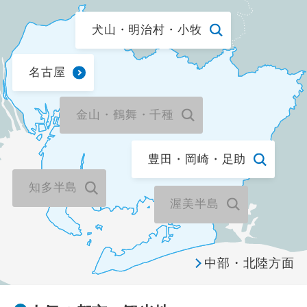
犬山・明治村・小牧
温泉
露天風呂
名古屋
露天風呂付客室
金山・鶴舞・千種
ビーチ・リゾート
豊田・岡崎・足助
海水浴・プール
知多半島
渥美半島
避暑地
食べ物
中部・北陸方面
グルメ