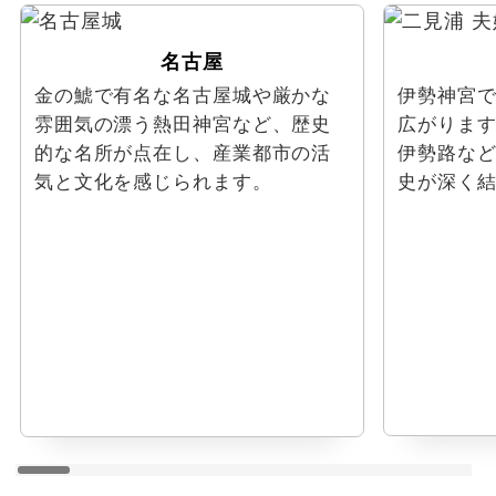
名古屋
金の鯱で有名な名古屋城や厳かな
伊勢神宮
雰囲気の漂う熱田神宮など、歴史
広がりま
的な名所が点在し、産業都市の活
伊勢路な
気と文化を感じられます。
史が深く