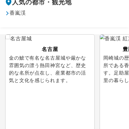
人気の都市・観光地
食べ放題
香嵐渓
かにを食べるツアー
フルーツ狩り
名古屋
豊
テーマパーク / レジャー
金の鯱で有名な名古屋城や厳かな
岡崎城の
雰囲気の漂う熱田神宮など、歴史
所である
テーマパーク
的な名所が点在し、産業都市の活
す。足助
気と文化を感じられます。
里の暮ら
東京ディズニーリゾート®
す。
ユニバーサル・スタジオ・ジャパン
レジャー施設
スポーツ体験 / 観戦