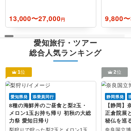
13,000〜27,000
9,800〜
円
愛知
旅行・ツアー
総合人気ランキング
1
2
位
位
愛知県発
添乗員同行
静岡県発
8種の海鮮丼のご昼食と梨2玉・
【静岡】奈
メロン1玉お持ち帰り 初秋の大総
正倉院展
力祭 愛知日帰り
秘仏を巡
梨狩りで狩った梨2玉とメロン1玉
奈良国立博