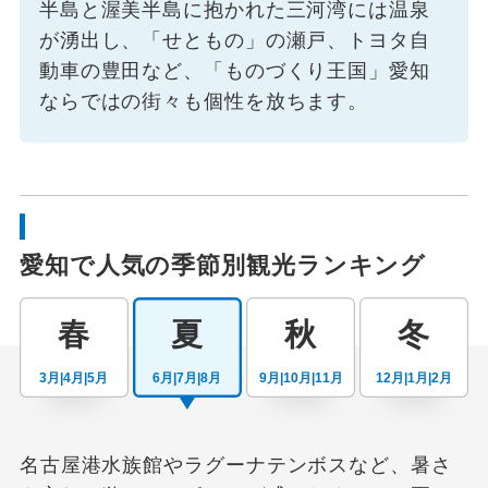
半島と渥美半島に抱かれた三河湾には温泉
が湧出し、「せともの」の瀬戸、トヨタ自
動車の豊田など、「ものづくり王国」愛知
ならではの街々も個性を放ちます。
愛知で人気の季節別観光ランキング
春
夏
秋
冬
3月|4月|5月
6月|7月|8月
9月|10月|11月
12月|1月|2月
名古屋港水族館やラグーナテンボスなど、暑さ