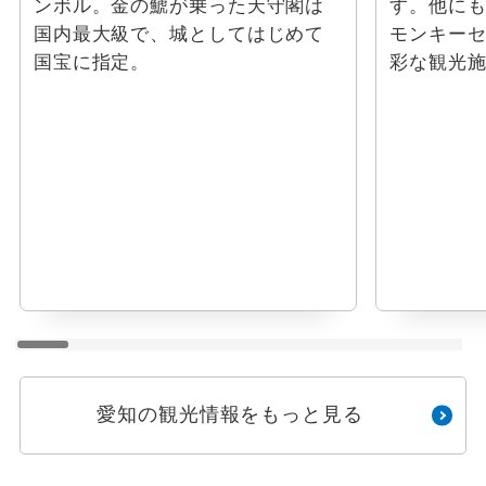
ンボル。金の鯱が乗った天守閣は
す。他に
国内最大級で、城としてはじめて
モンキー
国宝に指定。
彩な観光
愛知の観光情報をもっと見る