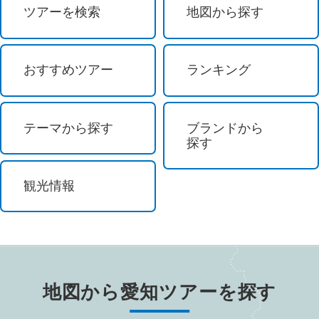
花火
ツアーを検索
地図から探す
イルミネーション
おすすめツアー
ランキング
花 / 自然 / 温泉
花見
テーマから探す
ブランドから
探す
桜のお花見
観光情報
紅葉
自然探訪
登山・ハイキング
地図から
愛知
ツアーを探す
島めぐり