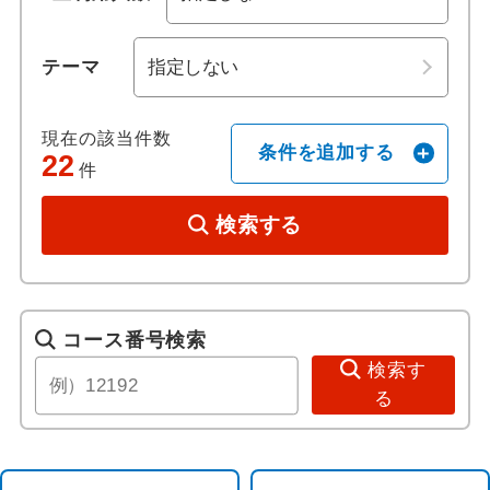
歴史 / 文化
テーマ
世界遺産
現在の該当件数
条件を追加する
22
歴史
件
寺社・札所めぐり
検索する
名城
音楽・コンサート
コース番号検索
検索す
祭り・ショー
る
美術館・博物館