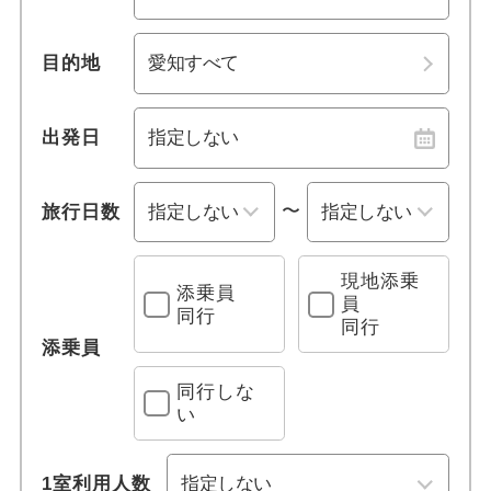
1名参加可能
愛知県
三重県
目的地
おひとり様参加限定
関西
乗り物
中国
出発日
レンタカー付き
四国
〜
旅行日数
列車の旅
九州・沖縄
現地添乗
添乗員
観光列車
員
同行
同行
添乗員
グリーン車利用
同行しな
い
クルーズ旅行
フェリー
1室利用人数