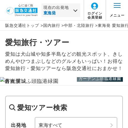
現在の出発地
ログイン
メニュー
会員登録
阪急交通社トップ
>
国内旅行
>
中部・北陸旅行
>
東海発 愛知旅
一覧から選択
地図から選択
北海道
東海
旅行タイプ
トラピックス
催行確定
この月をすべて選択
愛知旅行・ツアー
家族旅行
クリスタルハート
1名催行
東北
東海すべて
ホテルランクで絞り込む
年
月
愛知は犬山城や知多半島などの観光スポット、きし
すべて
Sランク
Aランク
Bランク
Cランク
出張
フレンドツアー
2名催行
愛知県
関東・甲信越
日
月
火
水
木
金
土
めんやひつまぶしなどのグルメもいっぱい！お得な
愛知旅行・愛知ツアーなら阪急交通社におまかせ！
卒業旅行
その他
ホテル名で絞り込む
北陸
ガーデンふ頭臨港緑園
名古屋城
香嵐渓
この月をすべて選択
絞り込む
ハネムーン
東海
年
月
長期滞在
東海すべて
愛知ツアー検索
日
月
火
水
木
金
土
女性限定
静岡県
岐阜県
出発地