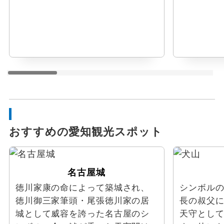
おすすめの愛知観光スポット
名古屋城
徳川家康の命によって築城され、
シンボル
徳川御三家筆頭・尾張徳川家の居
長の叔父
城として威容を誇った名古屋のシ
天守とし