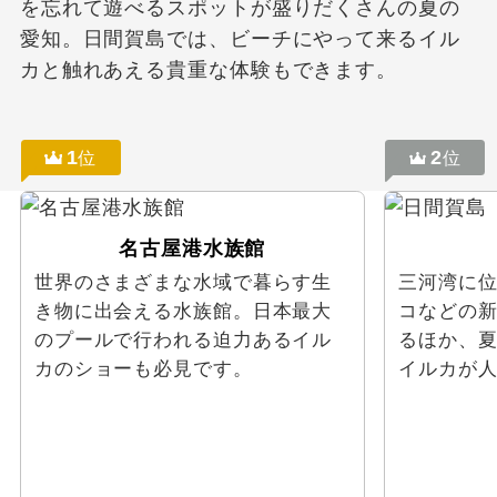
を忘れて遊べるスポットが盛りだくさんの夏の
愛知。日間賀島では、ビーチにやって来るイル
カと触れあえる貴重な体験もできます。
1
2
位
位
名古屋港水族館
世界のさまざまな水域で暮らす生
三河湾に
き物に出会える水族館。日本最大
コなどの
のプールで行われる迫力あるイル
るほか、
カのショーも必見です。
イルカが