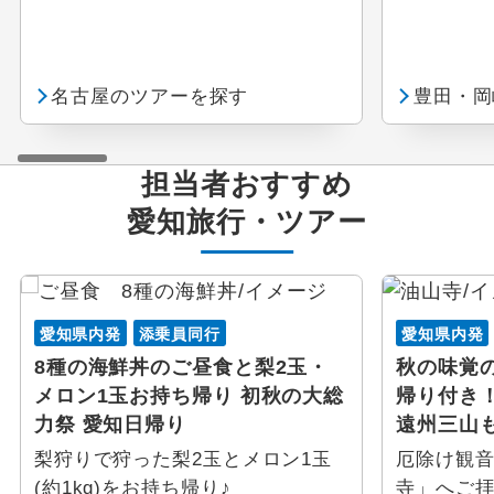
ゴルフ
名古屋のツアーを探す
豊田・岡
スキープラン
スポーツ観戦
担当者おすすめ
愛知
旅行・ツアー
その他のテーマ
ウェブ限定
愛知県内発
添乗員同行
愛知県内発
ミステリーツアー
8種の海鮮丼のご昼食と梨2玉・
秋の味覚
メロン1玉お持ち帰り 初秋の大総
帰り付き
力祭 愛知日帰り
遠州三山
梨狩りで狩った梨2玉とメロン1玉
厄除け観
(約1kg)をお持ち帰り♪
寺」へご