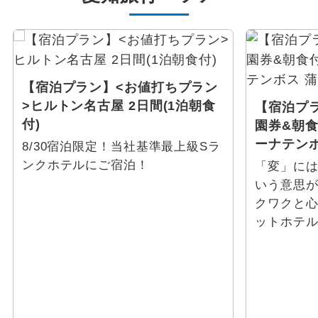
【宿泊プラン】<お値打ちプラン
>ヒルトン名古屋 2日間(1泊朝食
【宿泊プ
付)
園券&朝食
ーナテンボ
8/30宿泊限定！当社基準最上級Sラ
ンクホテルにご宿泊！
「変」に
いう意思
クワクと
ットホテ