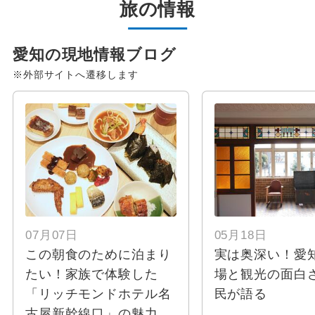
旅の情報
愛知の現地情報ブログ
※外部サイトへ遷移します
07月07日
05月18日
この朝食のために泊まり
実は奥深い！愛
たい！家族で体験した
場と観光の面白
「リッチモンドホテル名
民が語る
古屋新幹線口」の魅力