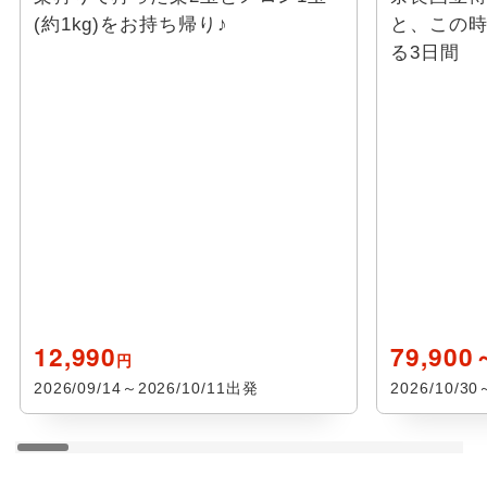
(約1kg)をお持ち帰り♪
と、この時
る3日間
12,990
79,900
円
2026/09/14～2026/10/11出発
2026/10/3