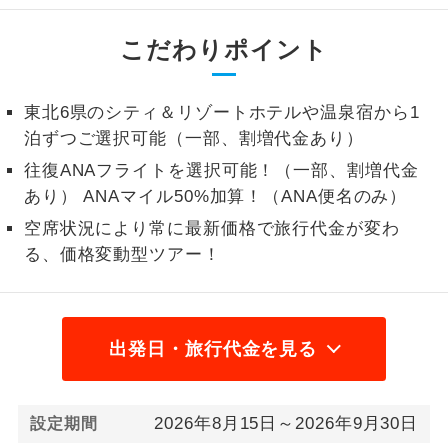
1名様から出発可能な個人型プランで
1名様催行
こだわりポイント
す。
2名様から出発可能な個人型プランで
2名様催行
東北6県のシティ＆リゾートホテルや温泉宿から1
す。
泊ずつご選択可能（一部、割増代金あり）
おひとり様参
おひとり様限定でご参加いただけるコー
往復ANAフライトを選択可能！（一部、割増代金
加限定
スです。
あり） ANAマイル50%加算！（ANA便名のみ）
空席状況により常に最新価格で旅行代金が変わ
1名様1室同代
1名様1室利用でも追加料金がかからない
金
る、価格変動型ツアー！
コースです。
ご夫婦限定でご参加いただけるコースで
ご夫婦限定
す。
出発日・旅行代金を見る
女性限定でご参加いただけるコースで
女性限定
す。
2026年8月15日～2026年9月30日
設定期間
ご参加にあたり年齢に制限があるコース
年齢制限あり
です。