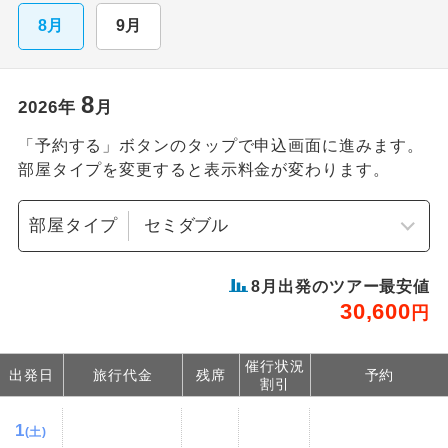
8月
9月
8
2026
年
月
「予約する」ボタンのタップで申込画面に進みます。
部屋タイプを変更すると表示料金が変わります。
部屋タイプ
8
月出発のツアー最安値
30,600
円
催行状況
出発日
旅行代金
残席
予約
割引
1
(土)