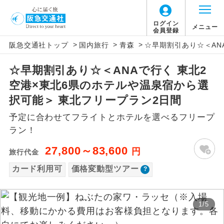
「価格変動型ツアー」に関するご案内
ログイン
メニュー
会員登録
>
>
>
阪急交通社トップ
国内旅行
青森
☆早期割引あり☆＜AN
アイコン
説明
☆早期割引あり☆＜ANAで行く 東北2
価格変動型ツアーとは
往路出発空港（駅）から復路到着空港
添乗員同行
空港×東北6県のホテルや温泉宿から選
（駅）まで同行します。
航空会社が設定する「個人包括旅行運
択可能＞ 東北フリープラン2日間
現地添乗員同
賃」を利用したツアーです。
現地到着空港（駅）から最終日出発空港
予定に合わせてフライトとホテルを選べるフリープ
行
（駅）まで添乗員が同行します。
お申し込み時期・ご利用便の空席状況に
ラン！
よって料金が変動いたします。
バスガイド乗
バスガイドが乗務し、車内での観光案内
27,800～83,600
円
旅行代金
務
があります。
カード利用可
価格変動型ツアー
以下の注意事項をあらかじめご了承いただき
新コース
初登場のコースです。
ますようお願いいたします。
1
/
5
ユネスコに登録されている文化遺産や自
世界遺産
お支払いについて
然遺産を訪ねるコースです。