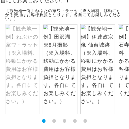
お支払いは、クレジットカード決済のみとな
絶景
【観光地一例】ねぶたの家ワ・ラッセ（※入場料、移動にか
絶景スポットに立ち寄るコースです。
ります。
かる費用はお客様負担となります。各自にてお楽しみくださ
い。）
お申し込みの最後にクレジットカード決済を
温泉
温泉地にも宿泊するコースです。
していただき、決済手続き完了をもちまし
て、ご旅行の契約が成立となります。
ご宿泊ホテルに露天風呂が付いていま
露天風呂
す。
ご予約方法について
大浴場
ご宿泊ホテルに大浴場が付いています。
ウェブ限定コースとなりますので、コールセ
ンター及びカウンターでのお申し込みはでき
全てのお食事が付いていますので、お食
ません。
全食事付き
事の心配はいりません。（機内食を除
く）
お部屋にてゆっくりとお召し上がりいた
お部屋食
だけます。
トラベルイヤ
周りの音を気にせず、ガイドさんの説明
ホン
をじっくり聞くことができます。