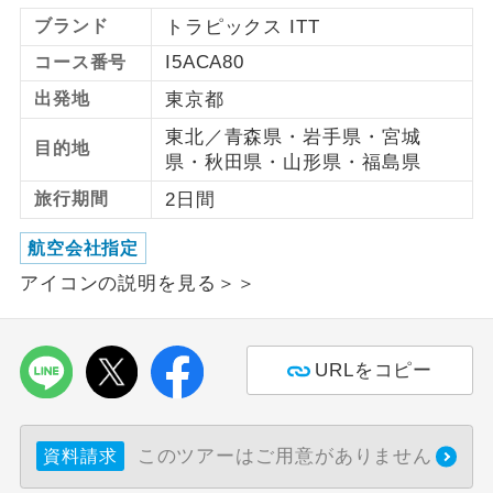
ブランド
トラピックス ITT
利用航空会社が指定なので、ご出発の計
航空会社指定
I5ACA80
コース番号
画にとても便利です。
出発地
東京都
ご紹介するホテルを指定したコースで
ホテル指定
東北／青森県・岩手県・宮城
す。
目的地
県・秋田県・山形県・福島県
おひとり様バ
おひとり様でバス席を2席利⽤できま
旅行期間
2日間
ス2席利用
す。
航空会社指定
アイコンの説明を見る＞＞
URLをコピー
このツアーはご用意がありません
資料請求