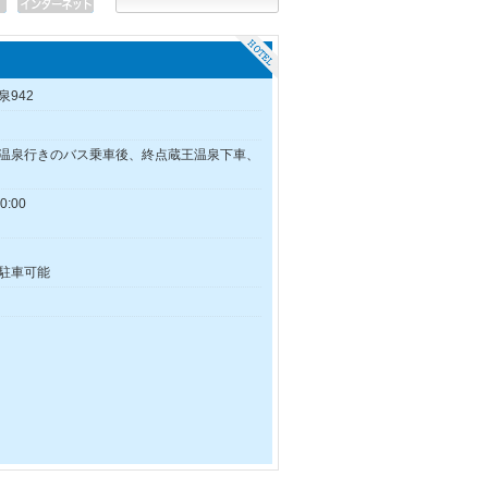
942
温泉行きのバス乗車後、終点蔵王温泉下車、
）
:00
駐車可能