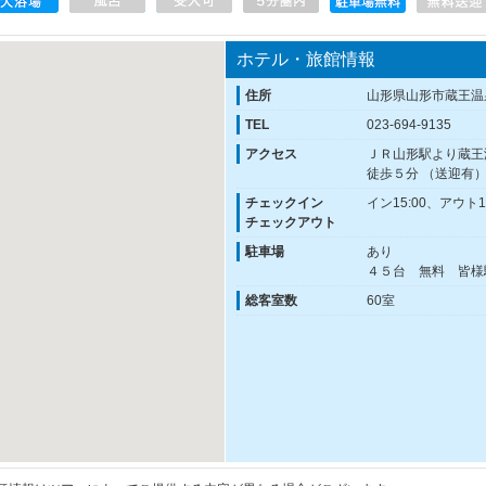
ホテル・旅館情報
住所
山形県山形市蔵王温泉
TEL
023-694-9135
アクセス
ＪＲ山形駅より蔵王
徒歩５分 （送迎有
チェックイン
イン15:00、アウト10
チェックアウト
駐車場
あり
４５台 無料 皆様
総客室数
60室