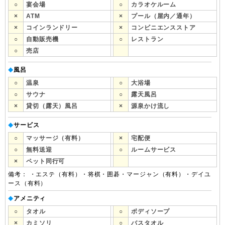
○
宴会場
○
カラオケルーム
×
ATM
×
プール（屋内／通年）
×
コインランドリー
×
コンビニエンスストア
○
自動販売機
○
レストラン
○
売店
風呂
◆
○
温泉
○
大浴場
○
サウナ
○
露天風呂
×
貸切（露天）風呂
×
源泉かけ流し
サービス
◆
○
マッサージ（有料）
×
宅配便
○
無料送迎
○
ルームサービス
×
ペット同行可
備考： ・エステ（有料）・将棋・囲碁・マージャン（有料）・デイユ
ース（有料）
アメニティ
◆
○
タオル
○
ボディソープ
×
カミソリ
○
バスタオル