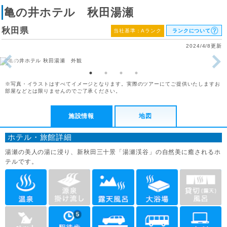
亀の井ホテル 秋田湯瀬
秋田県
当社基準：Aランク
ランクについて
2024/4/8更新
※写真・イラストはすべてイメージとなります。実際のツアーにてご提供いたしますお
部屋などとは限りませんのでご了承ください。
施設情報
地図
ホテル・旅館詳細
湯瀬の美人の湯に浸り、新秋田三十景「湯瀬渓谷」の自然美に癒されるホ
テルです。