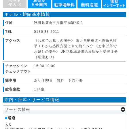
ホテル・旅館基本情報
住所
秋田県鹿角市八幡平湯瀬40-1
TEL
0186-33-2011
アクセス
《お車でお越しの場合》 東北自動車道～鹿角八幡
平ＩＣから盛岡方面に車で約１５分 《お車以外で
お越しの場合》 JR花輪線湯瀬温泉駅から徒歩３分
（送迎あり）
チェックイン
15:00 10:00
チェックアウト
駐車場
あり 100台 無料 予約不要
総客室数
114室
館内・部屋・サービス情報
サービス情報
送迎
◆
あり