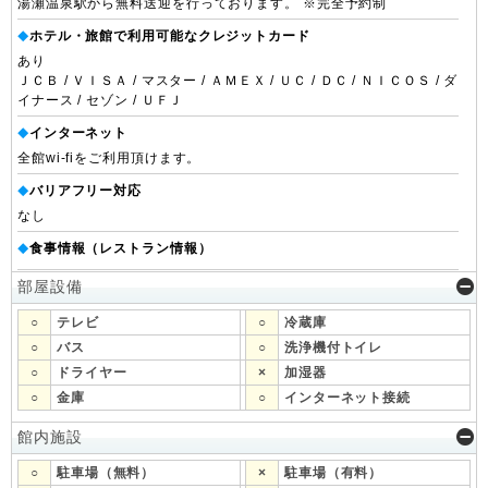
湯瀬温泉駅から無料送迎を行っております。 ※完全予約制
ホテル・旅館で利用可能なクレジットカード
◆
あり
ＪＣＢ / ＶＩＳＡ / マスター / ＡＭＥＸ / ＵＣ / ＤＣ / ＮＩＣＯＳ / ダ
イナース / セゾン / ＵＦＪ
インターネット
◆
全館wi-fiをご利用頂けます。
バリアフリー対応
◆
なし
食事情報（レストラン情報）
◆
部屋設備
○
テレビ
○
冷蔵庫
○
バス
○
洗浄機付トイレ
○
ドライヤー
×
加湿器
○
金庫
○
インターネット接続
館内施設
○
駐車場（無料）
×
駐車場（有料）