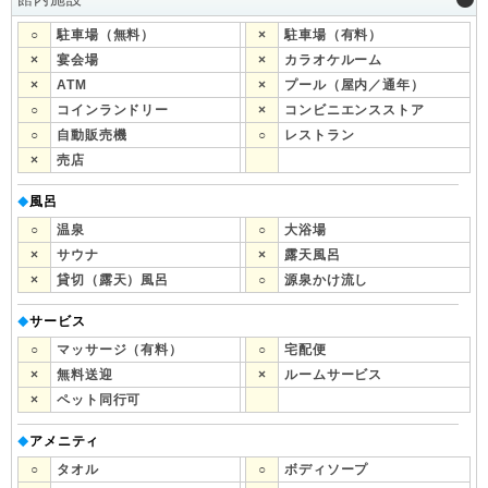
○
駐車場（無料）
×
駐車場（有料）
×
宴会場
×
カラオケルーム
×
ATM
×
プール（屋内／通年）
○
コインランドリー
×
コンビニエンスストア
○
自動販売機
○
レストラン
×
売店
風呂
◆
○
温泉
○
大浴場
×
サウナ
×
露天風呂
×
貸切（露天）風呂
○
源泉かけ流し
サービス
◆
○
マッサージ（有料）
○
宅配便
×
無料送迎
×
ルームサービス
×
ペット同行可
アメニティ
◆
○
タオル
○
ボディソープ