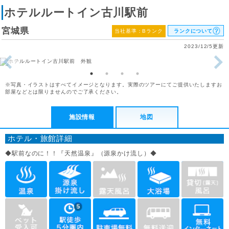
ホテルルートイン古川駅前
宮城県
当社基準：Bランク
ランクについて
2023/12/5更新
※写真・イラストはすべてイメージとなります。実際のツアーにてご提供いたしますお
部屋などとは限りませんのでご了承ください。
施設情報
地図
ホテル・旅館詳細
◆駅前なのに！！『天然温泉』（源泉かけ流し）◆