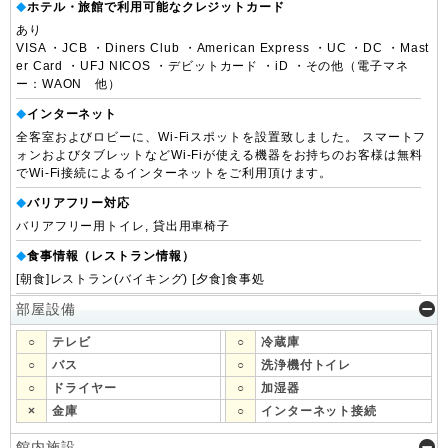
ホテル・旅館で利用可能なクレジットカード
◆
あり
VISA ・JCB ・Diners Club ・American Express ・UC ・DC ・Mast
er Card ・UFJ NICOS ・デビットカード ・iD ・その他（電子マネ
ー：WAON 他）
インターネット
◆
全客室およびロビーに、Wi-Fiスポットを設置致しました。 スマートフ
ォンおよびタブレットなどWi-Fiが使える機器をお持ちのお客様は無料
でWi-Fi接続によるインターネットをご利用頂けます。
バリアフリー対応
◆
バリアフリー用トイレ, 貸出用車椅子
食事情報（レストラン情報）
◆
[朝食]レストラン(バイキング) [夕食]食事処
部屋設備
○
テレビ
○
冷蔵庫
○
バス
○
洗浄機付トイレ
○
ドライヤー
○
加湿器
×
金庫
○
インターネット接続
館内施設