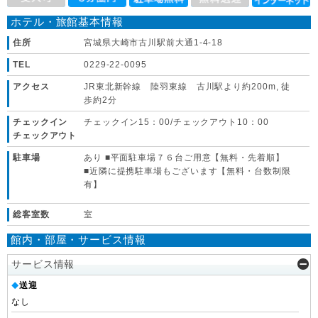
ホテル・旅館基本情報
住所
宮城県大崎市古川駅前大通1-4-18
TEL
0229-22-0095
アクセス
JR東北新幹線 陸羽東線 古川駅より約200m, 徒
歩約2分
チェックイン
チェックイン15：00/チェックアウト10：00
チェックアウト
駐車場
あり ■平面駐車場７６台ご用意【無料・先着順】
■近隣に提携駐車場もございます【無料・台数制限
有】
総客室数
室
館内・部屋・サービス情報
サービス情報
送迎
◆
なし