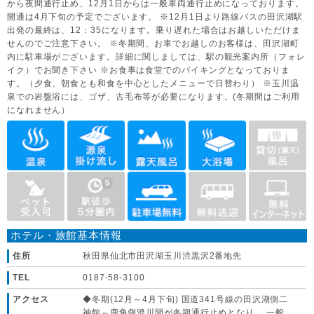
から夜間通行止め、12月1日からは一般車両通行止めになっております。
開通は4月下旬の予定でございます。 ※12月1日より路線バスの田沢湖駅
出発の最終は、12：35になります。乗り遅れた場合はお越しいただけま
せんのでご注意下さい。 ※冬期間、お車でお越しのお客様は、田沢湖町
内に駐車場がございます。詳細に関しましては、駅の観光案内所（フォレ
イク）でお聞き下さい ※お食事は食堂でのバイキングとなっておりま
す。（夕食、朝食とも和食を中心としたメニューで日替わり） ※玉川温
泉での岩盤浴には、ゴザ、古毛布等が必要になります。(冬期間はご利用
になれません）
ホテル・旅館基本情報
住所
秋田県仙北市田沢湖玉川渋黒沢2番地先
TEL
0187-58-3100
アクセス
◆冬期(12月～4月下旬) 国道341号線の田沢湖側二
神館⇔鹿角側澄川間が冬期通行止めとなり、 一般