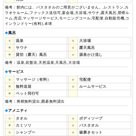
備考：館内には、バスタオルのご用意がございません。,レストラン,カ
ラオケルーム,ファックス送信可,宴会場,大浴場,サウナ,露天風呂,禁煙ル
ーム,売店,マッサージサービス,モーニングコール,宅配便,自動販売機,コ
インランドリー(有料),卓球
風呂
◆
○
温泉
○
大浴場
×
サウナ
○
露天風呂
×
貸切（露天）風呂
○
源泉かけ流し
備考：温泉,岩盤浴,天然温泉,天風呂,大浴場
サービス
◆
○
マッサージ（有料）
○
宅配便
×
無料送迎
○
ルームサービス
×
ペット同行可
備考：将棋無料貸出,囲碁無料貸出
アメニティ
◆
○
タオル
○
ボディソープ
×
カミソリ
○
バスタオル
○
シャンプー
○
歯磨きセット