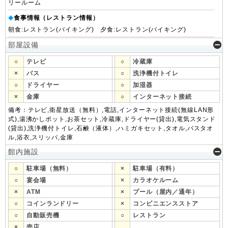
リールーム
食事情報（レストラン情報）
◆
朝食:レストラン(バイキング) 夕食:レストラン(バイキング)
部屋設備
○
テレビ
○
冷蔵庫
×
バス
○
洗浄機付トイレ
○
ドライヤー
○
加湿器
×
金庫
○
インターネット接続
備考：テレビ,衛星放送（無料）,電話,インターネット接続(無線LAN形
式),湯沸かしポット,お茶セット,冷蔵庫,ドライヤー(貸出),電気スタンド
(貸出),洗浄機付トイレ,石鹸（液体）,ハミガキセット,タオル,バスタオ
ル,浴衣,スリッパ,金庫
館内施設
○
駐車場（無料）
×
駐車場（有料）
○
宴会場
×
カラオケルーム
×
ATM
×
プール（屋内／通年）
○
コインランドリー
×
コンビニエンスストア
○
自動販売機
○
レストラン
×
売店