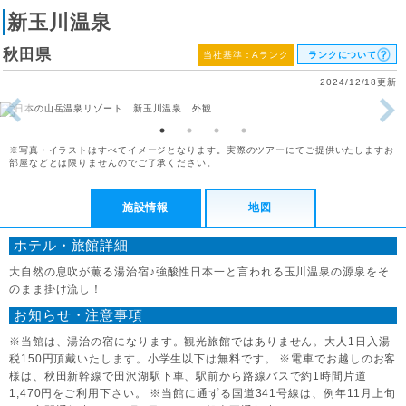
新玉川温泉
秋田県
当社基準：Aランク
ランクについて
2024/12/18更新
※写真・イラストはすべてイメージとなります。実際のツアーにてご提供いたしますお
部屋などとは限りませんのでご了承ください。
施設情報
地図
ホテル・旅館詳細
大自然の息吹が薫る湯治宿♪強酸性日本一と言われる玉川温泉の源泉をそ
のまま掛け流し！
お知らせ・注意事項
※当館は、湯治の宿になります。観光旅館ではありません。大人1日入湯
税150円頂戴いたします。小学生以下は無料です。 ※電車でお越しのお客
様は、秋田新幹線で田沢湖駅下車、駅前から路線バスで約1時間片道
1,470円をご利用下さい。 ※当館に通ずる国道341号線は、例年11月上旬