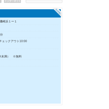
磯崎浜１ー１
5分
/チェックアウト10:00
ン車未満） ※無料