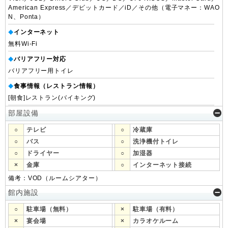
American Express／デビットカード／iD／その他（電子マネー：WAO
N、Ponta）
インターネット
◆
無料Wi-Fi
バリアフリー対応
◆
バリアフリー用トイレ
食事情報（レストラン情報）
◆
[朝食]レストラン(バイキング)
部屋設備
○
テレビ
○
冷蔵庫
○
バス
○
洗浄機付トイレ
○
ドライヤー
○
加湿器
×
金庫
○
インターネット接続
備考：VOD（ルームシアター）
館内施設
○
駐車場（無料）
×
駐車場（有料）
×
宴会場
×
カラオケルーム