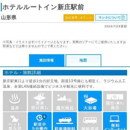
ホテルルートイン新庄駅前
山形県
当社基準：Bランク
ランクについて
2024/7/16更新
※写真・イラストはすべてイメージとなります。実際のツアーにてご提供いたしますお
部屋などとは限りませんのでご了承ください。
施設情報
地図
ホテル・旅館詳細
新庄駅東口より徒歩1分の好立地。国道13号線にも程近く、ラジウム人工
温泉、全室LAN接続設備でビジネスや観光に便利です。