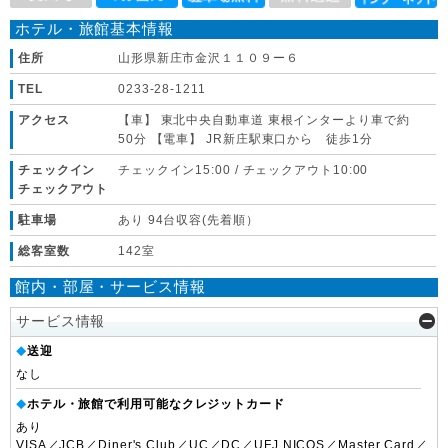
ホテル・旅館基本情報
住所
山形県新庄市金沢１１０９ー６
TEL
0233-28-1211
アクセス
【車】 東北中央自動車道 東根インターより車で約
50分 【電車】 JR新庄駅東口から 徒歩1分
チェックイン
チェックイン15:00 / チェックアウト10:00
チェックアウト
駐車場
あり 94台収容(先着順）
総客室数
142室
館内・部屋・サービス情報
サービス情報
送迎
◆
なし
ホテル・旅館で利用可能なクレジットカード
◆
あり
VISA／JCB／Diner's Club／UC／DC／UFJ NICOS／Master Card／