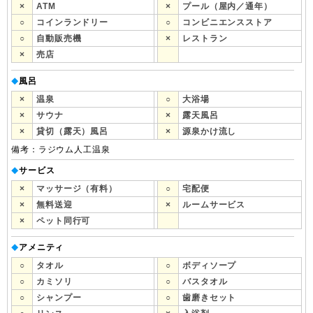
×
ATM
×
プール（屋内／通年）
○
コインランドリー
○
コンビニエンスストア
○
自動販売機
×
レストラン
×
売店
風呂
◆
×
温泉
○
大浴場
×
サウナ
×
露天風呂
×
貸切（露天）風呂
×
源泉かけ流し
備考：ラジウム人工温泉
サービス
◆
×
マッサージ（有料）
○
宅配便
×
無料送迎
×
ルームサービス
×
ペット同行可
アメニティ
◆
○
タオル
○
ボディソープ
○
カミソリ
○
バスタオル
○
シャンプー
○
歯磨きセット