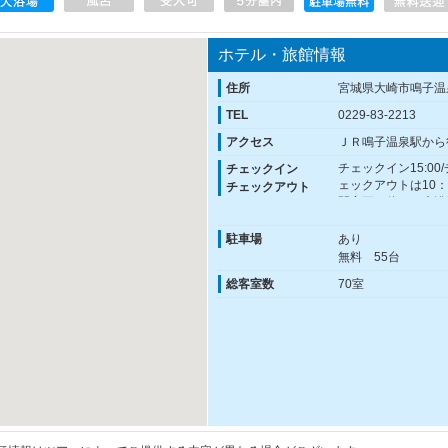
ホテル・旅館情報
住所
宮城県大崎市鳴子温
TEL
0229-83-2213
アクセス
ＪＲ鳴子温泉駅から
チェックイン15:00
チェックイン
ェックアウトは10
チェックアウト
間変更に伴い、大浴
駐車場
あり
無料 55台
総客室数
70室