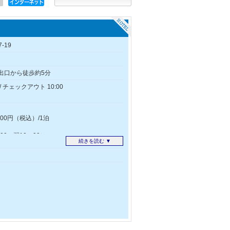
-19
1出口から徒歩約5分
/ チェックアウト 10:00
00円（税込）/1泊
0～翌10：00）
続きを読む ▼
00～22：00）
174ｃｍ以上の乗用車はご利用できかねま
状況は、長期滞在のお客様の2泊目以降の駐
る場合がございます。
ございません。