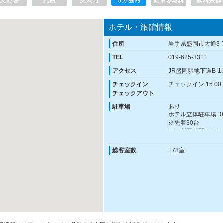
ホテル・旅館情報
住所
岩手県盛岡市大通3-7
TEL
019-625-3311
アクセス
JR盛岡駅地下道B-
チェックイン
チェックイン 15:00 
チェックアウト
あり
駐車場
ホテル立体駐車場10
※先着30台
※ご利用時間（15：0
※入庫可能時間（15：
※高さ155ｃｍ、幅
総客室数
178室
す。
※立体駐車場の空き
車場確保が優先され
※バイクの駐車場は