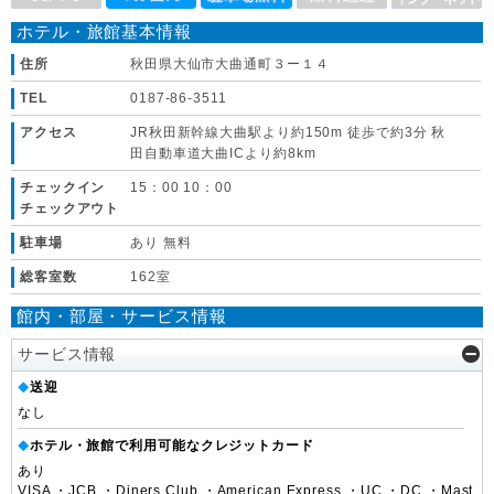
ホテル・旅館基本情報
住所
秋田県大仙市大曲通町３ー１４
TEL
0187-86-3511
アクセス
JR秋田新幹線大曲駅より約150m 徒歩で約3分 秋
田自動車道大曲ICより約8km
チェックイン
15：00 10：00
チェックアウト
駐車場
あり 無料
総客室数
162室
館内・部屋・サービス情報
サービス情報
送迎
◆
なし
ホテル・旅館で利用可能なクレジットカード
◆
あり
VISA ・JCB ・Diners Club ・American Express ・UC ・DC ・Mast