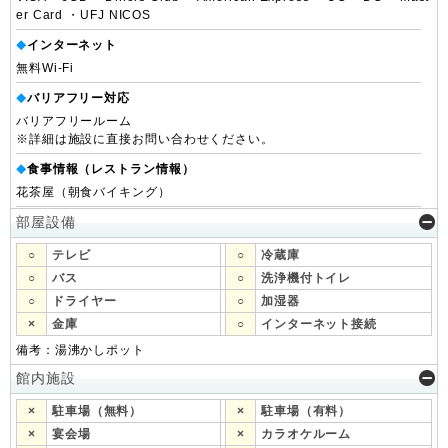
er Card ・UFJ NICOS
インターネット
◆
無料Wi-Fi
バリアフリー対応
◆
バリアフリールーム
※詳細は施設に直接お問い合わせください。
食事情報（レストラン情報）
◆
花茶屋（朝食バイキング）
部屋設備
○
テレビ
○
冷蔵庫
○
バス
○
洗浄機付トイレ
○
ドライヤー
○
加湿器
×
金庫
○
インターネット接続
備考：湯沸かしポット
館内施設
×
駐車場（無料）
×
駐車場（有料）
×
宴会場
×
カラオケルーム