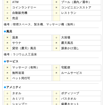
×
ATM
×
プール（屋内／通年）
○
コインランドリー
×
コンビニエンスストア
○
自動販売機
○
レストラン
×
売店
備考：喫煙スペース、製氷機、マッサージ機（無料）
風呂
◆
×
温泉
○
大浴場
×
サウナ
×
露天風呂
×
貸切（露天）風呂
×
源泉かけ流し
備考：ラジウム人工温泉
サービス
◆
×
マッサージ（有料）
○
宅配便
×
無料送迎
×
ルームサービス
×
ペット同行可
アメニティ
◆
○
タオル
○
ボディソープ
○
カミソリ
○
バスタオル
○
シャンプー
○
歯磨きセット