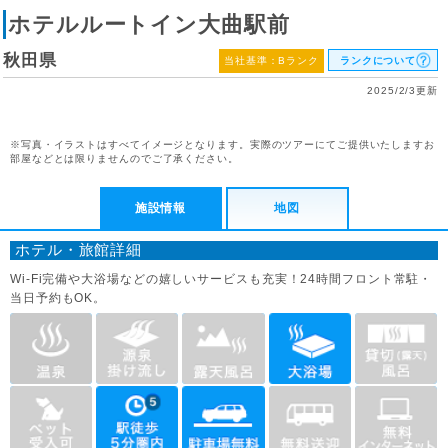
ホテルルートイン大曲駅前
秋田県
当社基準：Bランク
ランクについて
2025/2/3更新
※写真・イラストはすべてイメージとなります。実際のツアーにてご提供いたしますお
部屋などとは限りませんのでご了承ください。
施設情報
地図
ホテル・旅館詳細
Wi-Fi完備や大浴場などの嬉しいサービスも充実！24時間フロント常駐・
当日予約もOK。