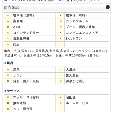
体）,浴衣,バスタオル,,冷蔵庫,電話,テレビ,湯沸かしポット,タオル
館内施設
○
駐車場（無料）
×
駐車場（有料）
○
宴会場
×
カラオケルーム
×
ATM
×
プール（屋内／通年）
×
コインランドリー
×
コンビニエンスストア
×
自動販売機
×
レストラン
○
売店
備考：売店,送迎バス,露天風呂,大浴場,宴会場,バー,ラウンジ,福島西口ま
で送迎有り。お迎え午後3時15分、お送り午前10時30分（要予約）
風呂
◆
○
温泉
○
大浴場
×
サウナ
○
露天風呂
×
貸切（露天）風呂
×
源泉かけ流し
サービス
◆
×
マッサージ（有料）
×
宅配便
×
無料送迎
×
ルームサービス
×
ペット同行可