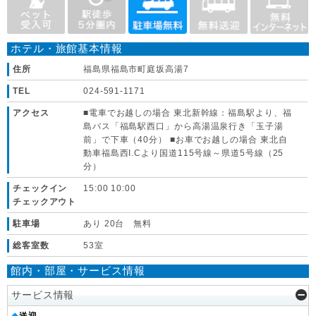
ホテル・旅館基本情報
住所
福島県福島市町庭坂高湯7
TEL
024-591-1171
アクセス
■電車でお越しの場合 東北新幹線：福島駅より、福
島バス「福島駅西口」から高湯温泉行き「玉子湯
前」で下車（40分） ■お車でお越しの場合 東北自
動車福島西I.Cより国道115号線～県道5号線（25
分）
チェックイン
15:00 10:00
チェックアウト
駐車場
あり 20台 無料
総客室数
53室
館内・部屋・サービス情報
サービス情報