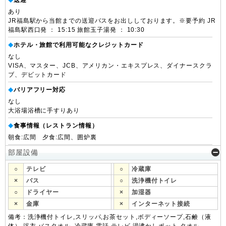
送迎
◆
あり
JR福島駅から当館までの送迎バスをお出ししております。※要予約 JR
福島駅西口発 ： 15:15 旅館玉子湯発 ： 10:30
ホテル・旅館で利用可能なクレジットカード
◆
なし
VISA、マスター、JCB、アメリカン・エキスプレス、ダイナースクラ
ブ、デビットカード
バリアフリー対応
◆
なし
大浴場浴槽に手すりあり
食事情報（レストラン情報）
◆
朝食:広間 夕食:広間、囲炉裏
部屋設備
○
テレビ
○
冷蔵庫
×
バス
○
洗浄機付トイレ
○
ドライヤー
×
加湿器
×
金庫
×
インターネット接続
備考：洗浄機付トイレ,スリッパ,お茶セット,ボディーソープ,石鹸（液