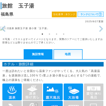
旅館 玉子湯
福島県
当社基準：Bランク
ランクについて
2025/8/27更新
※写真・イラストはすべてイメージとなります。実際のツアーにてご提供いたしますお
部屋などとは限りませんのでご了承ください。
施設情報
地図
ホテル・旅館詳細
一度は訪れたいと全国から温泉ファンがやってくる。大人気の「高湯温
泉」を源泉掛け流し100％で♪萱ぶき湯小屋をはじめとする7つの湯処で、
極上の源泉をご堪能ください。