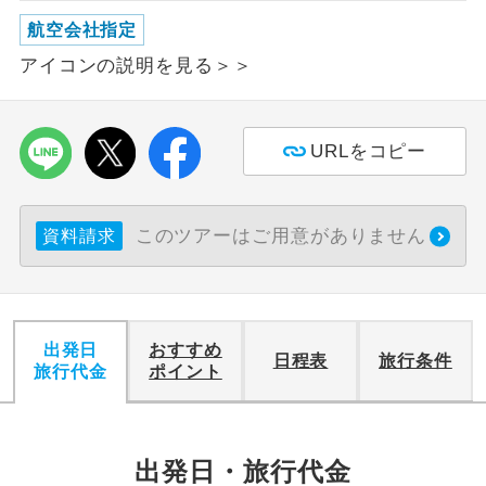
航空会社指定
利用航空会社が指定なので、ご出発の計
航空会社指定
アイコンの説明を見る＞＞
画にとても便利です。
ご紹介するホテルを指定したコースで
ホテル指定
す。
URLをコピー
おひとり様バ
おひとり様でバス席を2席利⽤できま
ス2席利用
す。
このツアーはご用意がありません
資料請求
出発日
おすすめ
日程表
旅行条件
旅行代金
ポイント
出発日・旅行代金