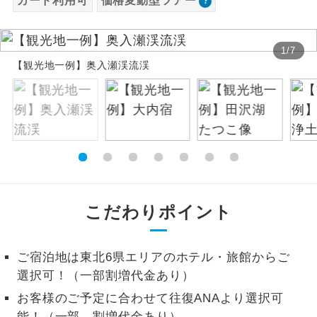
カード利用可
価格変動型ツアー
お支払いは、クレジットカード決済のみとな
絶景
絶景スポットに立ち寄るコースです。
ります。
1
/
7
お申し込みの最後にクレジットカード決済を
温泉
【観光地一例】奥入瀬渓流渓
温泉地にも宿泊するコースです。
していただき、決済手続き完了をもちまし
て、ご旅行の契約が成立となります。
ご宿泊ホテルに露天風呂が付いていま
露天風呂
す。
ご予約方法について
大浴場
ご宿泊ホテルに大浴場が付いています。
ウェブ限定コースとなりますので、コールセ
ンター及びカウンターでのお申し込みはでき
全てのお食事が付いていますので、お食
ません。
全食事付き
事の心配はいりません。（機内食を除
こだわりポイント
く）
お部屋にてゆっくりとお召し上がりいた
お部屋食
ご宿泊地は東北6県エリアのホテル・旅館からご
だけます。
選択可！（一部割増代金あり）
トラベルイヤ
周りの音を気にせず、ガイドさんの説明
お客様のご予定に合わせて往復ANAより選択可
ホン
をじっくり聞くことができます。
能！（一部、割増代金あり）