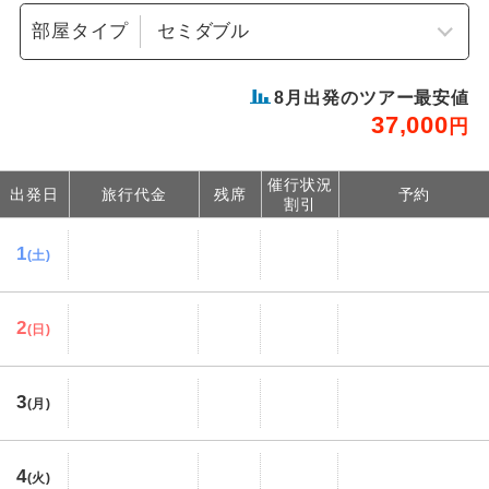
部屋タイプ
8
月出発のツアー最安値
37,000
円
催行状況
出発日
旅行代金
残席
予約
割引
1
(土)
2
(日)
3
(月)
4
(火)