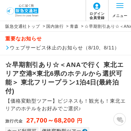
「価格変動型ツアー」に関するご案内
ログイン
メニュー
会員登録
>
>
>
阪急交通社トップ
国内旅行
青森
☆早期割引あり☆＜AN
アイコン
説明
重要なお知らせ
価格変動型ツアーとは
往路出発空港（駅）から復路到着空港
ウェブサービス休止のお知らせ（8/10、8/11）
添乗員同行
（駅）まで同行します。
航空会社が設定する「個人包括旅行運
☆早期割引あり☆＜ANAで行く 東北エ
現地添乗員同
賃」を利用したツアーです。
現地到着空港（駅）から最終日出発空港
行
（駅）まで添乗員が同行します。
リア空港×東北6県のホテルから選択可
お申し込み時期・ご利用便の空席状況に
能＞ 東北フリープラン1泊4日(最終泊
よって料金が変動いたします。
バスガイド乗
バスガイドが乗務し、車内での観光案内
付)
務
があります。
【価格変動型ツアー】ビジネスも！観光も！東北エ
以下の注意事項をあらかじめご了承いただき
新コース
初登場のコースです。
リアのホテルをお好みでご選択♪
ますようお願いいたします。
27,700～68,200
円
旅行代金
ユネスコに登録されている文化遺産や自
世界遺産
お支払いについて
然遺産を訪ねるコースです。