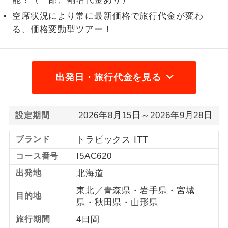
空席状況により常に最新価格で旅行代金が変わ
1名様から出発可能な個人型プランで
1名様催行
す。
る、価格変動型ツアー！
2名様から出発可能な個人型プランで
2名様催行
す。
出発日・旅行代金を見る
おひとり様参
おひとり様限定でご参加いただけるコー
加限定
スです。
2026年8月15日～2026年9月28日
設定期間
1名様1室同代
1名様1室利用でも追加料金がかからない
金
コースです。
ブランド
トラピックス ITT
ご夫婦限定でご参加いただけるコースで
I5AC620
コース番号
ご夫婦限定
す。
出発地
北海道
女性限定でご参加いただけるコースで
女性限定
東北／青森県・岩手県・宮城
目的地
す。
県・秋田県・山形県
ご参加にあたり年齢に制限があるコース
旅行期間
4日間
年齢制限あり
です。