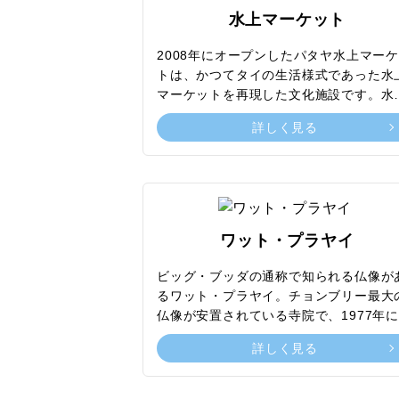
建築方法に加えて、お釈迦様の教えに従
水上マーケット
た設計者レック・ビリヤファント氏の強
情熱にも価値があるとされ、訪れる人々
2008年にオープンしたパタヤ水上マー
魅了しています。ボートに乗って海上か
トは、かつてタイの生活様式であった水
の見学や英語、日本語のガイドによる案
マーケットを再現した文化施設です。水
も可能で、訪れることで別世界にいるよ
にはタイの四つの主要地域を区画分けし
詳しく見る
な気分を味わえ、心をリフレッシュでき
エリアがあり、それぞれで異なる文化や
場所です。
活様式を徒歩で散策したり小舟で遊覧し
りできます。タイ古式マッサージ店や手
ろな価格でショッピングが楽しめる土産
屋、ローカルフードやスイーツが堪能で
る店など幅広く揃っており、多くの観光
ワット・プラヤイ
でにぎわいます。また、ボートやジップ
イン、お化け屋敷、迷路など多彩なアク
ビッグ・ブッダの通称で知られる仏像が
ィビティも満喫できるため、子どもから
るワット・プラヤイ。チョンブリー最大
人まで楽しめるのも魅力。タイの文化に
仏像が安置されている寺院で、1977年
れたい人やさまざまなアクティビティを
てられました。寺院の前の道沿いには釣
詳しく見る
験したい人にぜひ訪れてほしいスポット
が多く並んでおり、鳴らすとご利益があ
す。
とされています。巨大な金色のナーガ（
護神）に見守られながら仏像へ続く階段