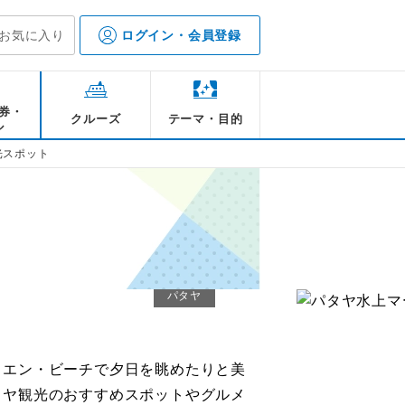
お気に入り
ログイン・会員登録
ー・オブ・トゥルース
・ビーチ
タヤ
イ
 パタヤ
プラ・バート
券・
とぅるーす
と
クルーズ
テーマ・目的
ル
大な木造建築物、サンクチュアリー・オ
4km続くパタヤ・ビーチは、さまざまな
で人気の高い、ジョムティエン・ビーチ。
たパタヤ水上マーケットは、かつてタイの
ヤを一望できるパタヤ・パークタワーをは
ターミナル21 パタヤは、その名の通り空
で知られる仏像があるワット・プラヤイ。
ヤは、さまざまな種類のトラに出合えるテ
96年にプミポン前国王の在位50周年を記
バンコクのスクンビット通り沿いにあるム
光スポット
芸術や彫刻、技術保護を目的として建てら
最もにぎやかなメインビーチ。ヤシの木が
く澄み切った海のコントラストが美しく、
マーケットを再現した文化施設です。水上
トパークなどが併設された人気の観光スポ
ージして建てられたショッピングモールで
が安置されている寺院で、1977年に建
ク内には生まれて間もない赤ちゃんから大
です。その大きさは高さ約130m・幅約
区に位置する寺院。丘の上に建築されてい
着工するものの未だ完成しておらず現在も
に色鮮やかなパラソルが並ぶ姿はまさに南
して落ち着いた雰囲気があり、ファミリー
地域を区画分けしたエリアがあり、それぞ
タヤ・ビーチとジョムティエン・ビーチを
ブ海・パリ・ロンドン・イスタンブール・
前の道沿いには釣鐘が多く並んでおり、鳴
ラまで暮らしており、実際にトラに触れ合
大級の巨大な仏像で、元々は建設目的で半
美しいパタヤ・ビーチを眺められる人気の
築様式で、見どころはチャトゥラムック・
国から観光客が訪れる人気観光スポットで
から人気を誇っています。パタヤ・ビーチ
様式を徒歩で散策したり小舟で遊覧したり
するレストランもありパタヤの美しい景色
コ・ハリウッドなどをテーマに各地域のラ
されています。巨大な金色のナーガ（守護
ます。獣医やトレーナーの管理のもと飼育
ーチャン山の岩肌に彫刻されました。マー
ながらも道は綺麗に舗装され、門をくぐる
つの切妻。金属の釘を一切使わず、職人
策をするのはもちろん、おすすめはマリン
ィンやバナナボート、シーカヌーなど多様
ッサージ店や手ごろな価格でショッピング
能できます。また、最上階の屋上からはワ
現された各フロアのワールドマーケットス
仏像へ続く階段を登ると、現れるのは金色
でも近くにトレーナーがいるため安心して
かれている仏陀坐像は、タイ語で悟りをも
、参拝する姿に出会います。観光客から
樹から精巧に彫刻されています。美しい建
ングやバナナボートなど、多様なアクティ
しめるのも魅力の一つ。ビーチの北側には
ーカルフードやスイーツが堪能できる店な
ンの方法で地上まで降りるアクティビテ
ショッピングが楽しめるだけでなく、フォ
約10mの仏陀。晴れた日には青空と金色
5種類のサイズから好きなサイズのトラ
意味するマハーワチラ・ウッタモーパーサ
7体の仏像が人気。境内には野生のニワ
迦様の教えに従った設計者レック・ビリヤ
また、ビーチ周辺にはホテルやレストラ
が点在しているほか、周辺にはレストラン
多くの観光客でにぎわいます。また、ボー
な体験ができると観光客の人気を集めてい
撮影したり海外旅行気分を味わえたりする
が見事で、思わず圧倒されるほどの美しさ
トや好みのサイズを組み合わせて選択でき
ています。周辺には手入れの行き届いた庭
元の人々向けのローカルフードが並ぶ屋台
にも価値があるとされ、訪れる人々を魅了
多く立ち並んでおり、ビーチとあわせてシ
思う存分南国リゾートの雰囲気を満喫でき
化け屋敷、迷路など多彩なアクティビティ
施設内には巨大なウォータースライダーが
了しています。また、レストランやフード
ごとの守護仏が並んでおり自分の生まれた
ど、多彩な過ごし方ができるのも魅力。カ
花々と緑豊かな草木がより一層大仏壁画の
びりした時間を過ごせます。ただし、野生
パタヤ
乗って海上からの見学や英語、日本語のガ
り食事を堪能したり、思い思いの滞在を満
ィビティを楽しんだり日光浴をしたり、落
どもから大人まで楽しめるのも魅力。タイ
ーター・パークやリゾートホテルパタヤ・
のでグルメを堪能できるほか、映画館やス
られるほか、パタヤ・ビーチやパタヤ市街
を楽しむプランもあり、トラの生態を学ん
います。地元の人の心の拠り所であるのは
る恐れがあるため、触れずに過ごしてくだ
で、訪れることで別世界にいるような気分
つ。パタヤを訪れたら、ぜひとも足を運び
ゆっくり過ごしたい人におすすめのスポッ
さまざまなアクティビティを体験したい人
トなどがあり、家族連れにおすすめのスポ
も併設されているため、バラエティ豊かに
スポットも。タイらしさを感じられる場所
、小さな子どもでも安全に楽しめるスポッ
客からも人気のあるスポットです。
プダウンが激しい道のりとなるため、レン
ッシュできる場所です。
ポットです。
人気です。
多くの人々が訪れます。
の利用をおすすめします。
ィエン・ビーチで夕日を眺めたりと美
の近くにはこんなスポットも
タヤ観光のおすすめスポットやグルメ
ング
連れ
体験
カップル
体験
女子旅