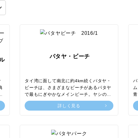
パタヤ・ビーチ
ル
サ
タイ湾に面して南北に約4km続くパタヤ・
パ
典
ビーチは、さまざまなビーチがあるパタヤ
ム
ら
で最もにぎやかなメインビーチ。ヤシの木
青
だ完
が生い茂る白砂のビーチに色鮮やかなパラ
く
詳しく見る
建
ソルが並ぶ姿はまさに南国リゾートで、世
雰
・
界各国から観光客が訪れる人気観光スポッ
外
の
トです。日光浴や砂浜の散策をするのはも
ビ
広
ちろん、おすすめはマリンスポーツ。パラ
ボ
い
セーリングやバナナボートなど、多様なア
ー