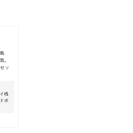
島
気。
セッ
イ桟
ドボ