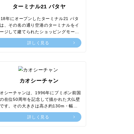
側には大小さまざまなホテルが点在して
ターミナル21 パタヤ
るほか、周辺にはレストランやカフェも
るため、思う存分南国リゾートの雰囲気
018年にオープンしたターミナル21 パタ
満喫できます。海水浴やアクティビティ
は、その名の通り空港のターミナルをイ
楽しんだり日光浴をしたり、落ち着いた
ージして建てられたショッピングモール
囲気の中でゆっくり過ごしたい人におす
す。見どころは、カリブ海・パリ・ロン
詳しく見る
めのスポットです。
ン・イスタンブール・東京・サンフラン
スコ・ハリウッドなどをテーマに各地域
ランドマークが詳細に再現された各フロ
のワールドマーケットストリート。それ
れでショッピングが楽しめるだけでな
、フォトジェニックな写真を撮影したり
カオシーチャン
外旅行気分を味わえたりすることでも訪
る人を魅了しています。また、レストラ
オシーチャンは、1996年にプミポン前国
やフードコートも充実しているのでグル
の在位50周年を記念して描かれた大仏壁
を堪能できるほか、映画館やスーパーマ
です。その大きさは高さ約130m・幅約
ケットなども併設されているため、バラ
0mにもおよぶ世界最大級の巨大な仏像
詳しく見る
ティ豊かに楽しめる場所としても人気で
、元々は建設目的で半分ほど削られてい
。
シーチャン山の岩肌に彫刻されました。
ーラを鎮圧する姿勢で描かれている仏陀