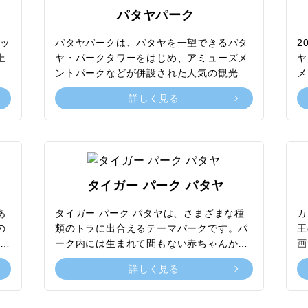
っ
クティビティが楽しめます。また、ビーチ
北
パタヤパーク
い
周辺にはホテルやレストラン、ショップな
い
を
どが数多く立ち並んでおり、ビーチとあわ
あ
ケッ
パタヤパークは、パタヤを一望できるパタ
2
ら
せてショッピングを楽しんだり食事を堪能
を
上
ヤ・パークタワーをはじめ、アミューズメ
ヤ
内
したり、思い思いの滞在を満喫できるのも
を
上
ントパークなどが併設された人気の観光ス
メ
う
魅力の一つ。パタヤを訪れたら、ぜひとも
雰
た
ポット。展望台からはパタヤ・ビーチとジ
で
詳しく見る
る
足を運びたいスポットです。
す
生
ョムティエン・ビーチを一望できるほか、
ド
た
回転するレストランもありパタヤの美しい
シ
ご
景色を眺めながら食事を堪能できます。ま
の
た、最上階の屋上からはワイヤーを使った
ア
き
3パターンの方法で地上まで降りるアクテ
ぞ
客
ィビティもあり、スリリングな体験ができ
く
タイガー パーク パタヤ
ラ
ると観光客の人気を集めています。そのほ
海
テ
かにも、施設内には巨大なウォータースラ
れ
あ
タイガー パーク パタヤは、さまざまな種
カ
大
イダーが楽しめるパタヤ・ウォーター・パ
ン
の
類のトラに出合えるテーマパークです。パ
王
触
ークやリゾートホテルパタヤ・パーク・ビ
メ
に建
ーク内には生まれて間もない赤ちゃんから
画
体
ーチリゾートなどがあり、家族連れにおす
ー
鐘
大型サイズの迫力あるトラまで暮らしてお
7
詳しく見る
で
すめのスポットです。
エ
る
り、実際にトラに触れ合える貴重な体験が
で
す
守
できます。獣医やトレーナーの管理のもと
た
を
飼育されており、ケージ内でも近くにトレ
マ