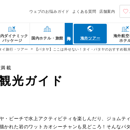
ウェブのお悩みガイド
よくある質問
店舗案内
サンクチュアリ
パタヤ・ビーチ
ジョムティエン
水上マーケット
パタヤパーク
ターミナル21 パ
ワット・プラヤ
タイガー パーク
カオシーチャン
ワット・カオ・
海外
国内ダイナミック
海外航空
さんくちゅありー・おぶ・
ぱたや・びーち
じょむてぃえん・びーち
すいじょうまーけっと
ぱたやぱーく
たーみなる21 ぱたや
わっと・ぷらやい
たいがー ぱーく ぱたや
かおしーちゃん
わっと・かお・ぷら・ばー
国内ホテル・旅館
海外ツアー
パッケージ
ホテ
高さ100mを超える巨
タイ湾に面して南北に約
パタヤ・ビーチと並ん
2008年にオープンし
パタヤパークは、パタ
2018年にオープンした
ビッグ・ブッダの通称
タイガー パーク パタ
カオシーチャンは、19
日本人が多く居住する
>
タイ旅行・ツアー
【パタヤ】ここは外せない！タイ・パタヤのおすすめ観
 Pattayasaisong Rd, Pattaya City,
oad, Bang Lamung District, Chon
Tambon Na Chom Thian, Amphoe
ブ・トゥルース。古典
ビーチがあるパタヤで
象牙色に輝く砂浜と青
生活様式であった水上
じめ、アミューズメン
港のターミナルをイメ
チョンブリー最大の仏像
ーマパークです。パー
念して描かれた大仏壁画
アン・チョンブリー地
ttaya City, Chonburi 20150
mung District, Chon Buri 20150
on Buri, Chon Buri 20000
, Chon Buri 20150
Chon Buri 20250
れており、1981年に
生い茂る白砂のビーチ
パタヤ・ビーチと比較
にはタイの四つの主要
ット。展望台からはパ
す。見どころは、カリ
てられました。寺院の
型サイズの迫力あるト
70mにもおよぶ世界最
るため、境内から青く
gPrue, Banglamung, Chonburi
時間、スワンナプーム国際空港からは約
で約15分
約15分
ソンテウで約10分
ンテウなどで約5分
建設中です。タイの建
国リゾートで、世界各
層やタイ在住の外国人
れで異なる文化や生活
一望できるほか、回転
東京・サンフランシス
らすとご利益があると
える貴重な体験ができ
分ほど削られていたシ
スポットです。小さい
報満載
 Banglamuang Pattaya 20150
30分、 スワンナプーム国際空港から
約10分
約25分
パビリオンと呼ばれる4
す。日光浴や砂浜の散
同様、ウインドサーフ
できます。タイ古式マ
を眺めながら食事を堪
ンドマークが詳細に再
神）に見守られながら
されており、ケージ内
ラを鎮圧する姿勢で描
と数多くの市民が集い
20分
観光ガイド
によって数種類の広葉
スポーツ。パラセーリ
なマリンスポーツが楽
が楽しめる土産屋、ロ
イヤーを使った3パター
トリート。それぞれで
に輝く高さ約18m・幅
触れ合いが楽しめます。
たらす偉大な預言者を
は、産まれた曜日で選ぶ
15分
：17:30）
築方法に加えて、お釈
ビティが楽しめます。
大小さまざまなホテル
ど幅広く揃っており、
ィもあり、スリリング
トジェニックな写真を
の仏像のコントラスト
と触れ合う単品チケッ
ッサダーとして知られ
トリや犬も生息し、地
ファント氏の強い情熱
ン、ショップなどが数
やカフェもあるため、
トやジップライン、お
ます。そのほかにも、
ことでも訪れる人を魅
です。周囲には、曜日
るパッケージプランな
園があり、色鮮やかな
を楽しみながら、のん
しています。ボートに
ョッピングを楽しんだ
ます。海水浴やアクテ
も満喫できるため、子
楽しめるパタヤ・ウォ
コートも充実している
曜日の仏に祈りを捧げ
ートや徒歩で園内散策
美しさを引き立たせて
の犬は狂犬病に感染す
2-5歳：690バーツ、1-2歳：590
イドによる案内も可能
喫できるのも魅力の一
ち着いた雰囲気の中で
の文化に触れたい人や
パーク・ビーチリゾー
ーパーマーケットなど
地を一望できるビュー
だり間近で観察したり
もちろん、外国人観光
さい。寺院まではアッ
0バーツ、2-6か月：690バーツ
を味わえ、心をリフレ
たいスポットです。
トです。
にぜひ訪れてほしいス
ットです。
楽しめる場所としても
で、国内外問わず連日
トです。
タルバイクやソンテウ
250バーツ （夜間大人700バーツ、子
テーマ
ヤ・ビーチで水上アクティビティを楽しんだり、ジョムテ
テーマ
テーマ
テーマ
テーマ
テーマ
テーマ
テーマ
テーマ
このスポット
歴史・史跡
描かれた岩のワットカオシーチャンも見どころ！そんなパ
歴史・史跡
定番
自然
市場
自然
ショッピング
歴史・史跡
家族・子連れ
ビーチ
ビーチ
ショッピ
家族・子