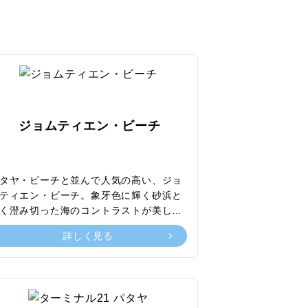
ジョムティエン・ビーチ
タヤ・ビーチと並んで人気の高い、ジョ
ティエン・ビーチ。象牙色に輝く砂浜と
く澄み切った海のコントラストが美し
、パタヤ・ビーチと比較して落ち着いた
詳しく見る
囲気があり、ファミリー層やタイ在住の
国人から人気を誇っています。パタヤ・
ーチ同様、ウインドサーフィンやバナナ
ート、シーカヌーなど多様なマリンスポ
ツが楽しめるのも魅力の一つ。ビーチの