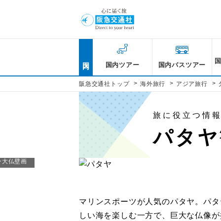
国内
国内ツアー
国内バスツアー
基本情報
基本情報
基本情報
基本情報
基本情報
基本情報
基本情報
基本情報
>
>
>
阪急交通社トップ
海外旅行
アジア旅行
基本情報
Moo 6 456, 777, 777/1
12 349/9 Sukhumvit R
Soi Khao Chi Chan, 
タイ チョンブリー
タイ チョンブリー
345 Jomtien Beach, Pa
Pattaya City, Bang La
201 Moo 6 Mueang Ch
住所
住所
住所
住所
住所
住所
住所
住所
基本情報
Bang Lamung District
Buri 20150
Sattahip, Chang Wat 
451/304 Moo 12, Non
住所
バンコクから車で約2
パタヤから南へミニバス
パタヤ・ビーチから車で
パタヤのビーチ通りから
パタヤ・ビーチよりソ
アクセス
アクセス
アクセス
アクセス
20150
アクセス
旅に役立つ情
206/2 Moo.5 Naklua,
住所
パタヤ中心部から車で約
パタヤの中心部から車で
パタヤ・ビーチから車で
アクセス
アクセス
1時間半
アクセス
車で約2時間
終日
パタヤ中心部から車で約
施設により異なる
10:00～20:00
8:00～18:00
営業時間
アクセス
営業時間
営業時間
営業時間
パタヤ
パタヤ中心部から車で約
アクセス
終日
11:00～22:00
9:00～18:00（最終入場
営業時間
営業時間
営業時間
8:00～18:00
営業時間
なし
9:00～20:00
なし
なし
祝日
営業時間
定休日
定休日
定休日
定休日
8:00～20:30
営業時間
なし
なし
なし
定休日
定休日
定休日
ン大仏壁画
なし
定休日
なし
なし
施設により異なる
なし
なし
定休日
料金
料金
料金
料金
なし
定休日
トラの年齢により異なる。
なし
なし
料金
料金
料金
なし
料金
バーツ、6-12か月：59
200バーツ
料金
大人500バーツ、子ども
料金
ども350バーツ）
マリンスポーツが人気のパタヤ。パタ
しい海を楽しむ一方で、巨大な仏像が