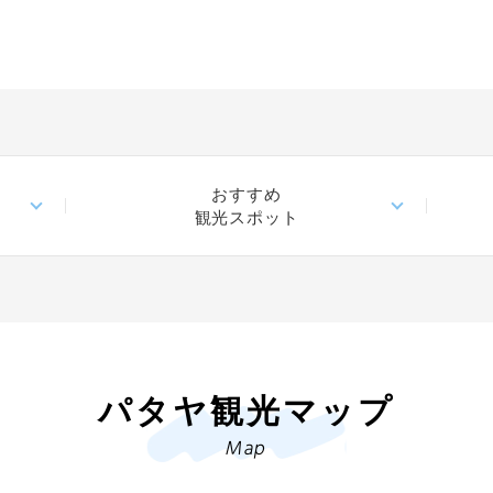
このスポット
カオシーチャン
このスポット
このスポット
このスポット
このスポット
このスポット
このスポット
このスポット
体験
このスポット
パタヤパーク
ワット・プラヤ
パタヤパーク
タイの
水上マーケット
ターミナル21 
タイガー パーク
パタヤ・ビーチ
水上マーケット
ターミナル21 
タイの
タイの
タイの
タイの
おすすめ
タイの
観光スポット
タイの
タイの
タイの
閉じる
タイの
閉じる
閉じる
閉じる
閉じる
閉じる
閉じる
閉じる
閉じる
閉じる
パタヤ観光マップ
Map