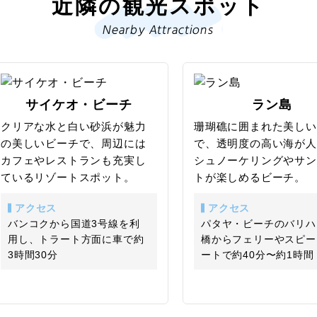
近隣の観光スポット
を
Nearby Attractions
サイケオ・ビーチ
ラン島
クリアな水と白い砂浜が魅力
珊瑚礁に囲まれた美しい
の美しいビーチで、周辺には
で、透明度の高い海が人
カフェやレストランも充実し
シュノーケリングやサン
ているリゾートスポット。
トが楽しめるビーチ。
アクセス
アクセス
バンコクから国道3号線を利
パタヤ・ビーチのバリハ
用し、トラート方面に車で約
橋からフェリーやスピー
3時間30分
ートで約40分〜約1時間