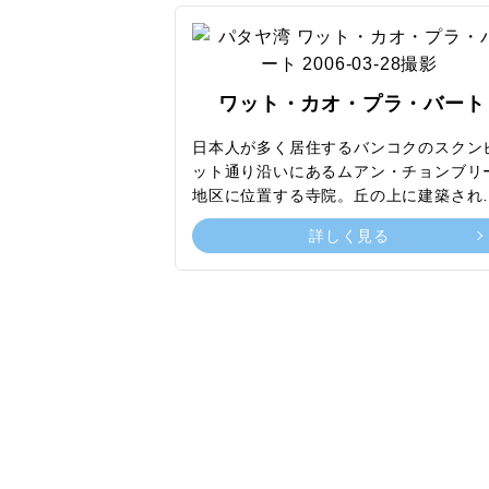
登ると、現れるのは金色に輝く高さ約
18m・幅約10mの仏陀。晴れた日には青
と金色の仏像のコントラストが見事で、
わず圧倒されるほどの美しさです。周囲
ワット・カオ・プラ・バート
は、曜日ごとの守護仏が並んでおり自分
生まれた曜日の仏に祈りを捧げられるほ
日本人が多く居住するバンコクのスクン
か、パタヤ・ビーチやパタヤ市街地を一
ット通り沿いにあるムアン・チョンブリ
できるビュースポットも。タイらしさを
地区に位置する寺院。丘の上に建築され
じられる場所で、国内外問わず連日多く
いるため、境内から青く美しいパタヤ・
人々が訪れます。
詳しく見る
ーチを眺められる人気のスポットです。
さいながらも道は綺麗に舗装され、門を
ぐると数多くの市民が集い、参拝する姿
出会います。観光客からは、産まれた曜
で選ぶ7体の仏像が人気。境内には野生
ニワトリや犬も生息し、地元の人々向け
ローカルフードが並ぶ屋台を楽しみなが
ら、のんびりした時間を過ごせます。た
し、野生の犬は狂犬病に感染する恐れが
るため、触れずに過ごしてください。寺
まではアップダウンが激しい道のりとな