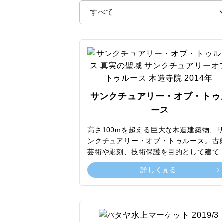
サンクチュアリー・オブ・トゥ
ース
高さ100mを超える巨大な木造建築物、
ンクチュアリー・オブ・トゥルース。古
芸術や彫刻、技術保護を目的として建て
れており、1981年に着工するものの未
詳しく見る
成しておらず現在も建設中です。タイの
築様式で、見どころはチャトゥラムック
パビリオンと呼ばれる4つの切妻。金属
釘を一切使わず、職人によって数種類の
葉樹から精巧に彫刻されています。美し