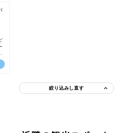
ーナーがいるため安心して触れ合いが楽し
坐
空
めます。5種類のサイズから好きなサイズ
言
思
のトラと触れ合う単品チケットや好みのサ
パ
に
イズを組み合わせて選択できるパッケージ
辺
の
プランなど、多彩な過ごし方ができるのも
鮮
魅力。カートや徒歩で園内散策を楽しむプ
仏
ビ
望
ランもあり、トラの生態を学んだり間近で
元
ー
感
観察したり、小さな子どもでも安全に楽し
外
て
の
めるスポットです。
す
ビ
小
く
に
日
絞り込みし直す
の
の
だ
あ
院
る