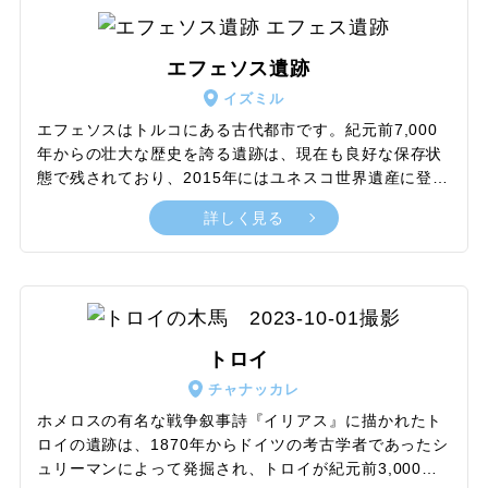
ているのはサンゴの赤と呼ばれるイズニックタイル初期
の赤色で、このモスクが造られた年代以降は滅多に見ら
れなくなったため貴重なものとされています。イズニッ
エフェソス遺跡
クタイルのモチーフで有名なチューリップは約740種あ
イズミル
りますが、このモスク内だけでも37のチューリップモチ
ーフが使われています。
エフェソスはトルコにある古代都市です。紀元前7,000
年からの壮大な歴史を誇る遺跡は、現在も良好な保存状
態で残されており、2015年にはユネスコ世界遺産に登録
されました。 かつては政治と商業の中心地として栄え、
詳しく見る
科学、文化、芸術においても重要な役割を果たし、古代
世界の中で最も重要な大都市の一つとして繁栄しまし
た。ここでは、世界七不思議の一つであるアルテミス神
殿、聖母マリアの家、世界三大図書館に数えられるセル
シウス図書館など、ヘレニズム時代・ローマ帝国時代・
初期キリスト教時代の貴重な遺跡を数多く見られます。
トロイ
エフェソス遺跡は発見から125年以上経っていますが、
チャナッカレ
現在も発掘が進められており、まだまだ知らない謎が秘
められています。
ホメロスの有名な戦争叙事詩『イリアス』に描かれたト
ロイの遺跡は、1870年からドイツの考古学者であったシ
ュリーマンによって発掘され、トロイが紀元前3,000年