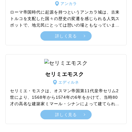
アンカラ
の約70％を占めているのがトゥズ湖の塩であり、甘みが
あって味が濃いと人気です。
ローマ帝国時代に起源を持つというアンカラ城は、古来
トルコを支配した国々の歴史の変遷を感じられる人気ス
ポットで、地元民にとっては憩いの場ともなっていま
す。城塞には20以上の塔があり、ルーム・セルジューク
詳しく見る
朝時代に修復された碑文などが残されています。敷地内
には、トルコ共和国の前身となったオスマン帝国時代の
古い街並みがそのまま残されているのも見どころです。
入り口にある時計塔は1885年に建てられ、鐘はストラス
ブールで作られたものです。地上約110mの見晴らしの
良い丘の上からはアンカラ市内を一望でき、さまざまな
セリミエモスク
時代に建てられたオレンジ色の家々、遠くに見えるアン
エディルネ
カラの新しいビル群やモスク、アタテュルク廟などを一
望できます。
セリミエ・モスクは、オスマン帝国第11代皇帝セリム2
世により、1568年から1574年の6年をかけて、当時80
才の高名な建築家ミマール・シナンによって建てられま
した。シナン自身が最高傑作と認め、イスラム建築の最
詳しく見る
高峰といわれるモスクです。このモスクは、モスクを中
心としたキュッリイェという複合施設で、敷地の真ん中
にモスク、外庭の南東と南西にマドラサ（イスラム高等