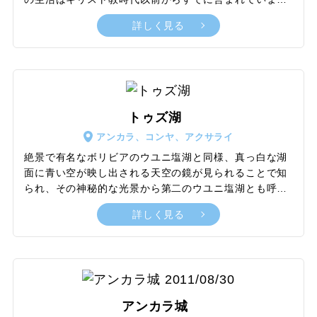
たが、一時はアラブ人から逃れるキリスト教徒の避難所
詳しく見る
として頻繁に利用され、最も多い時期には約2万人が隠
れ住んでいたともいわれています。内部は迷路のような
空間が広がっており、狭い通路が複雑な形に部屋をつな
いでいます。厨房や食料の貯蔵庫、教会、学校、井戸、
ワインセラーや醸造所などのほか、内側から閉まる巨大
な石の扉もあり、避難生活を支える施設が整っていま
トゥズ湖
す。カイマクルの地下都市は最終的にトルコで最も広い
アンカラ、コンヤ、アクサライ
地下都市になりました。1964年に一般公開され、地下4
階までを見学できます。
絶景で有名なボリビアのウユニ塩湖と同様、真っ白な湖
面に青い空が映し出される天空の鏡が見られることで知
られ、その神秘的な光景から第二のウユニ塩湖とも呼ば
れています。イスラエルの死海に次いで世界で2番目に
詳しく見る
塩分濃度が高い塩湖です。青い空に白い大地という幻想
的で美しい光景が見られるのは、7月～9月ごろ。また、
周辺はオオフラミンゴの一大繁殖地となっており、2001
年にユネスコの特別保護地域に指定されています。雨雪
の多い冬から春にかけて見られる、白い塩の地面にピン
ク色のフラミンゴが群れをなしている様子は、とてもロ
アンカラ城
マンチックで感動の光景です。国内で消費される食用塩