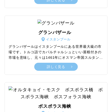
詳しく見る
1856年にアブデュルメジト1世がドルマバフチェ宮殿に
居を移すまで、オスマン帝国の歴代スルタン（王様）の
居城であり、行政の中心でした。歴代のスルタンが、い
ろいろな建築を増築してきたため、異なった時代の建築
様式や目的の違った建物が混在しています。宮殿内の宝
物殿では歴代スルタンが収集した宝物が展示されてお
グランバザール
り、中でも、漁師が拾った原石をスプーン職人がスプー
イスタンブール
ン3本と交換したといわれる86カラットのダイヤモンド
は必見です。
グランバザールはイスタンブールにある世界最大級の市
場です。トルコ語でカパルチャルシュといい屋根付きの
市場を意味し、元々は1461年にオスマン帝国スルタンの
メフメト2世がつくった小さなバザールでした。屋根の
詳しく見る
付いた総面積3万700平方メートルもの敷地に4,000以上
の店舗が軒を連ねます。門は24カ所あり、入り組んだ路
地はまるで迷路のよう。バザールの南東側にあり最も重
要な正門であるヌルオスマーニエ門の上部には、立派な
オスマン帝国国章のプレートがはめ込まれています。バ
ザール内では、路地ごとに扱う商品が決まっており、金
製品・宝石、陶磁器、じゅうたん、衣料品、布地、アン
ボスポラス海峡
ティーク、土産物と分かれています。飲食店や宿泊施設