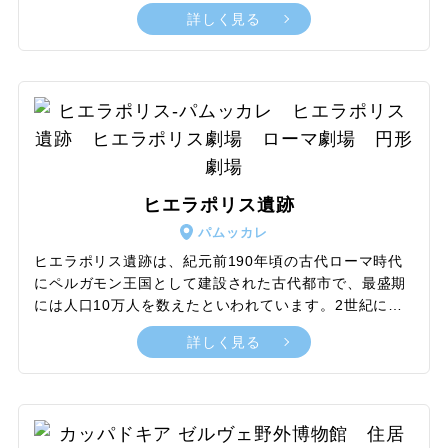
から何世紀にもわたり何度か都市が建設されてきたこと
詳しく見る
を発見しました。この遺跡を訪れたときにまず目に入る
のがトロイの木馬。古代ギリシャとトロイの戦争の際
に、ギリシャ軍が敵地に兵士を潜ませた木馬を送り込
み、敵軍が寝静まった後に木馬から飛び出し一斉攻撃、
見事ギリシャ軍は戦争に勝利します。この逸話にちなん
で作られたレプリカがトロイの木馬です。内部に入って
上ることもできるので、景色を眺めたり、戦争時に木馬
に潜んでいた兵士たちの様子を想像してみたりするのも
いいかもしれません。
ヒエラポリス遺跡
パムッカレ
ヒエラポリス遺跡は、紀元前190年頃の古代ローマ時代
にペルガモン王国として建設された古代都市で、最盛期
には人口10万人を数えたといわれています。2世紀にロ
ーマ帝国に征服されてからは温泉保養地として繁栄しま
詳しく見る
した。1354年の大地震で壊滅的被害を受けて完全に廃墟
と化してしまうものの、ローマ式の円形劇場、アポロ神
殿、ローマ式の浴場などは崩落を逃れました。特に一番
保存状態の良い円形劇場は2世紀にハドリアヌス帝によ
って建てられたもので、15,000人から20,000人を収容