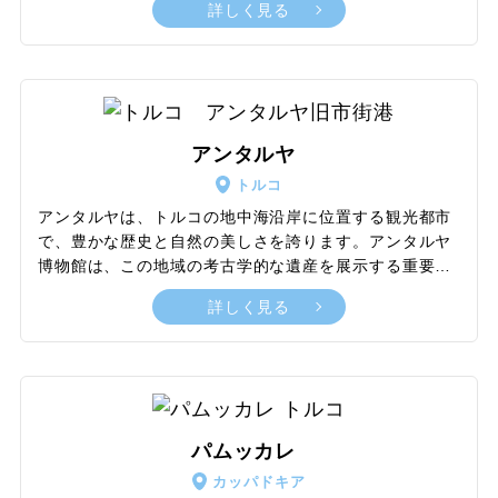
詳しく見る
食によってできた、「妖精の煙突」や「キノコ岩」と呼
ばれる多種多様な奇岩群が不思議な光景をつくり出して
います。また、ギョレメ国立公園、岩窟教会をはじめと
する初期キリスト教の貴重な遺跡、カイマクル・デリン
クユなどの地下都市、ウチヒサルの岩の要塞、ウフララ
渓谷、陶器と絨毯の名産地アヴァノスなど、見どころが
アンタルヤ
たくさんです。地下に広がる地下都市では探検気分を味
トルコ
わえ、バルーンに乗れば一面に広がる奇岩の大パノラマ
で特別な世界観を味わえます。
アンタルヤは、トルコの地中海沿岸に位置する観光都市
で、豊かな歴史と自然の美しさを誇ります。アンタルヤ
博物館は、この地域の考古学的な遺産を展示する重要な
スポットであり、リュキア、ローマ、ビザンチン時代の
詳しく見る
彫刻や遺物が見られます。とくに「神々のホール」に
は、ギリシャ神話の神々の彫像が展示されており、見逃
せない場所。美しいビーチも多く、コンヤアルトゥビー
チはその代表例。市内中心部からアクセスしやすく、青
旗を獲得したこのビーチは、7kmにわたる砂利浜と透明
度の高い水が特徴。また、カレイチの旧市街近くに位置
パムッカレ
するメルメルリビーチも、市内の歴史的な雰囲気を感じ
カッパドキア
ながらリラックスできる場所として人気。さらに、デュ