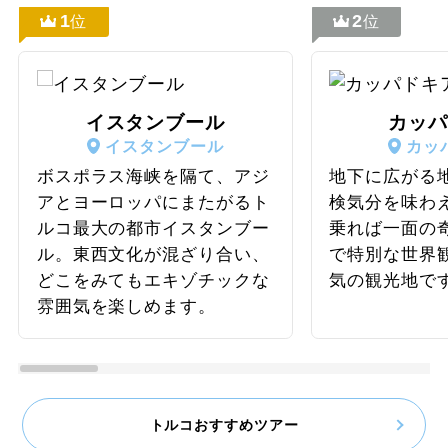
1
2
位
位
イスタンブール
カッパ
イスタンブール
カッ
ボスポラス海峡を隔て、アジ
地下に広がる
アとヨーロッパにまたがるト
検気分を味わ
ルコ最大の都市イスタンブー
乗れば一面の
ル。東西文化が混ざり合い、
で特別な世界
どこをみてもエキゾチックな
気の観光地で
雰囲気を楽しめます。
トルコおすすめツアー