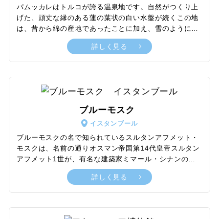
デンの滝もアンタルヤの自然美を象徴する観光地。
パムッカレはトルコが誇る温泉地です。自然がつくり上
げた、頑丈な縁のある蓮の葉状の白い水盤が続くこの地
は、昔から綿の産地であったことに加え、雪のように白
い大きな石灰棚が広がっていることから、トルコ語で
詳しく見る
「綿の城砦」を意味するパムッカレと呼ばれています。
鍾乳石でできた真っ白な台地が棚状に広がり、パムッカ
レの石灰棚をつくり上げた温泉水には重炭酸塩、硫酸
塩、カルシウム、二酸化炭素などのミネラルが含まれて
います。この温泉水には、心臓病、循環器疾患、高血
圧、神経や肉体の疲労、消化器疾患などさまざまな効能
ブルーモスク
があるといわれています。紀元前の時代から療養地とし
イスタンブール
て栄えてきたこの美しい地は、世界遺産として複合遺産
に指定されています。
ブルーモスクの名で知られているスルタンアフメット・
モスクは、名前の通りオスマン帝国第14代皇帝スルタン
アフメット1世が、有名な建築家ミマール・シナンの弟
子の建築家メフメット・アーに指示し、1609年から
詳しく見る
1616年にかけて建てられたオスマン建築の傑作です。
1985年に世界遺産に登録され、世界で最も美しいモスク
といわれています。内部の壁には、16世紀末から17世紀
初めの青を基調にしたイズニックタイル（トルコの伝統