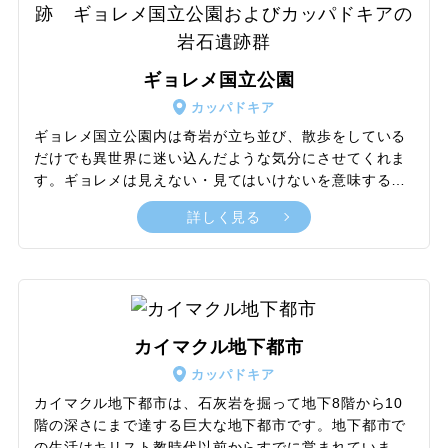
できました。円形劇場からは遺跡全体を見渡せ、当時の
雰囲気を味わえます。ヒエラポリス遺跡は、1988年にパ
ムッカレとともにユネスコ世界遺産に登録されました。
ギョレメ国立公園
カッパドキア
ギョレメ国立公園内は奇岩が立ち並び、散歩をしている
だけでも異世界に迷い込んだような気分にさせてくれま
す。ギョレメは見えない・見てはいけないを意味する言
葉で、この地域には4世紀頃から、ローマ帝国の迫害か
詳しく見る
ら逃れた多くのキリスト教徒が住むようになり、岩を削
った洞窟内に住居や教会、修道院を造りました。彼らは
キリスト教がローマ帝国の国教に制定されたあとも、こ
こに定住し続けました。ギョレメ一帯には500近い教会
があるといわれますが、野外博物館では30ほどの教会を
見学できます。中でも色鮮やかなフレスコ画が美しい11
カイマクル地下都市
世紀のリンゴ教会、12世紀のサンダル教会、11世紀後半
カッパドキア
の聖バーバラ教会などが人気です。
カイマクル地下都市は、石灰岩を掘って地下8階から10
階の深さにまで達する巨大な地下都市です。地下都市で
の生活はキリスト教時代以前からすでに営まれていまし