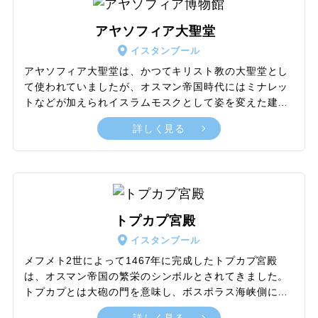
工芸品）が21,043枚敷き詰めてあります。そのタイルに
はいろいろなチューリップの模様が描かれているのが特
アヤソフィア大聖堂
徴です。チューリップはトルコ原産の花で、神と関係の
イスタンブール
深い花だと考えられてきたため、宗教的なシンボルとし
て崇められています。
アヤソフィア大聖堂は、かつてキリスト教の大聖堂とし
て使われていましたが、オスマン帝国時代にはミナレッ
トなどが加えられイスラムモスクとして姿を変えた建造
物です。内部には聖母子のモザイク画やアラビア語で書
詳しく見る
かれている歴代カリフの名前なども見られ、この地の歴
史の深さを感じます。1935年からは博物館として公開さ
れていましたが、2020年にトルコ政府はアヤソフィアを
モスクにすることを発表し、イスラム教徒以外も訪問で
きるようになりました。この大聖堂の中央ドームは直径
約31m。長方形で木造屋根のバジリカ式が主流だった当
トプカプ宮殿
時の教会建築において、巨大な円形ドームは斬新なデザ
イスタンブール
インでした。1985年にイスタンブール歴史地区の一つと
してユネスコ世界遺産に登録されました。
メフメト2世によって1467年に完成したトプカプ宮殿
は、オスマン帝国の繁栄のシンボルとされてきました。
トプカプとは大砲の門を意味し、ボスポラス海峡側に大
砲があったことから、その名がついたとされています。