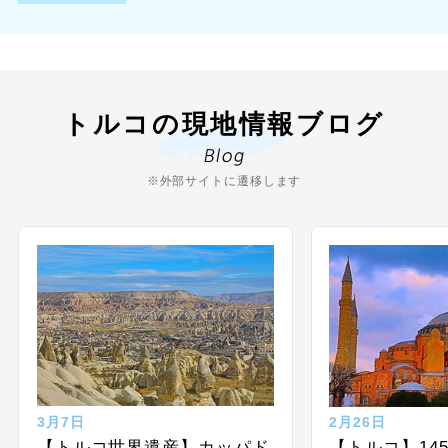
トルコの現地情報ブログ
Blog
※外部サイトに遷移します
3月7日
2月26日
【トルコ世界遺産】カッパド
【トルコ】14