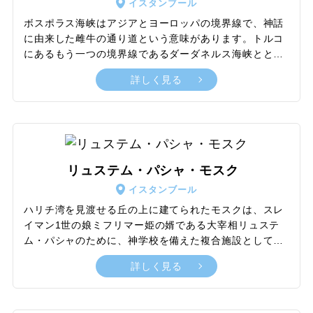
もあり、いわば一つの街のような空間です。
イスタンブール
ボスポラス海峡はアジアとヨーロッパの境界線で、神話
に由来した雌牛の通り道という意味があります。トルコ
にあるもう一つの境界線であるダーダネルス海峡ととも
に、ボスポラス海峡は交通の要衝として、世界史を語る
詳しく見る
上では欠かせない存在です。ロシアが黒海から地中海に
進出するために、両海峡の航行権を巡って、当時のオス
マン帝国との間で激しく争ったなどの歴史があります。
また、ボスポラス海峡には三つの大きな橋がかかってい
ます。広大な海峡にかかる大橋は、クルーズ船から間近
に見ると圧巻の迫力です。ボスポラス海峡の両沿岸に
リュステム・パシャ・モスク
は、オスマン帝国の歴史を今に伝える魅力的な観光名所
イスタンブール
が点在しており、クルージングで海峡の雄大な姿と周辺
の見どころを一度に堪能できます。
ハリチ湾を見渡せる丘の上に建てられたモスクは、スレ
イマン1世の娘ミフリマー姫の婿である大宰相リュステ
ム・パシャのために、神学校を備えた複合施設として
1563年に完成しました。オスマン帝国時代の建築家ミマ
詳しく見る
ール・シナンによって設計され、花柄と幾何学的なデザ
インのカラフルな赤と青のイズニックタイルで覆われて
います。見どころはタイルの赤色。このモスクに使われ