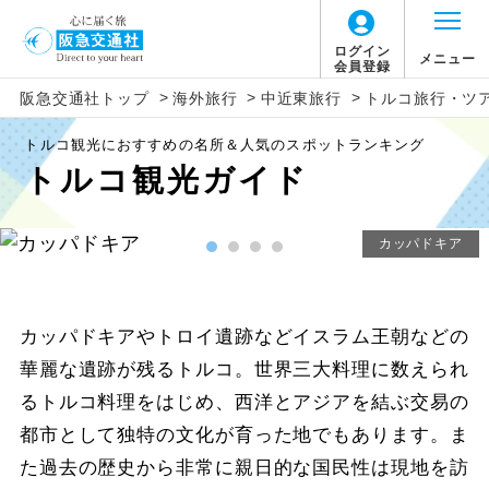
ログイン
メニュー
会員登録
>
>
>
阪急交通社トップ
海外旅行
中近東旅行
トルコ旅行・ツ
トルコ観光におすすめの名所＆人気のスポットランキング
トルコ観光ガイド
カッパドキア
カッパドキアやトロイ遺跡などイスラム王朝などの
華麗な遺跡が残るトルコ。世界三大料理に数えられ
るトルコ料理をはじめ、西洋とアジアを結ぶ交易の
都市として独特の文化が育った地でもあります。ま
た過去の歴史から非常に親日的な国民性は現地を訪