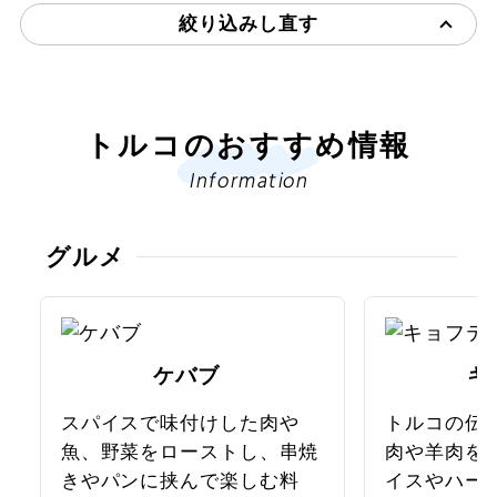
教育機関）が一つずつ、モスクの西側沿いにアラスタバ
絞り込みし直す
ザール、初等教育機関、その他に図書館と時間を知らせ
る部屋で構成されています。現在、かつてのハディース
学校はトルコ・イスラム美術博物館として使用されてい
ます。2011年にはセリミエ・モスクと複合施設群とし
トルコのおすすめ情報
て、文化遺産に登録されました。
Information
グルメ
ケバブ
キ
スパイスで味付けした肉や
トルコの伝
魚、野菜をローストし、串焼
肉や羊肉を
きやパンに挟んで楽しむ料
イスやハー