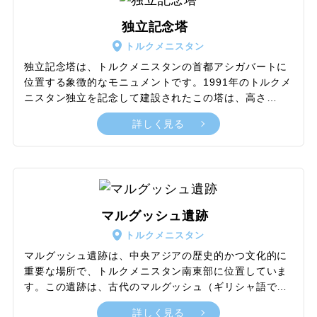
景観のひとつです。
独立記念塔
トルクメニスタン
独立記念塔は、トルクメニスタンの首都アシガバートに
位置する象徴的なモニュメントです。1991年のトルクメ
ニスタン独立を記念して建設されたこの塔は、高さ
118mを誇ります。伝統的な遊牧民の住居である「ユル
詳しく見る
ト」を象徴する半球の上にそびえ立ち、頂上には三日月
と五つの星が配されたデザインは、国内で古くから続く
五大トルクメン部族の団結を表しています。塔の内部に
ある高さ91mの展望台に上るには事前の許可が必要で
す。モニュメント周辺には、歴史的なトルクメンの詩人
や指導者の像が並び、国の歴史と文化を称えています。
マルグッシュ遺跡
単なる建築物としてだけでなく、トルクメニスタンのア
トルクメニスタン
イデンティティと独立の象徴ともいえる塔です。
マルグッシュ遺跡は、中央アジアの歴史的かつ文化的に
重要な場所で、トルクメニスタン南東部に位置していま
す。この遺跡は、古代のマルグッシュ（ギリシャ語で
「マルギアナ」とも呼ばれる）文明の中心地であり、紀
詳しく見る