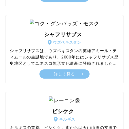
す。ペルシア系のタジク民族も40％ほどと多く住んでお
り、独自の文化が根付いている点も特徴です。ブハラは
旧市街と新市街に分かれていますが、観光のメインとな
る遺跡などは旧市街にあります。そのほとんどは徒歩で
めぐることが可能で、歴史的なイスラム建築を見学しな
シャフリサブス
がら街歩きをすれば、中世イスラムの雰囲気が感じられ
ウズベキスタン
るでしょう。スザニ刺繍や雑貨などのお土産品も豊富で
す。
シャフリサブスは、ウズベキスタンの英雄アミール・テ
ィムールの生誕地であり、2000年にはシャフリサブス歴
史地区としてユネスコ無形文化遺産に登録されました。
シルクロードのオアシス都市として栄えた場所で、シャ
詳しく見る
フリサブスには「緑の街」という意味があります。街の
中心の広場にはティムール像が立ち、その近くにはティ
ムールが建てたアクサライ宮殿の遺跡があります。ま
た、ティムールの父が眠るドルッティロヴァット建築群
や、ティムール自身が本来葬られるはずだったドルッサ
オダット建築群も見どころです。現在は、当時の華やか
ビシケク
さを秘めた静かな街として、訪れる人々を魅了していま
キルギス
す。標高2,000m級の峠を越える道中では、風光明媚な
景色も楽しめます。
キルギスの首都、ビシケク。街からは天山山脈の支脈で