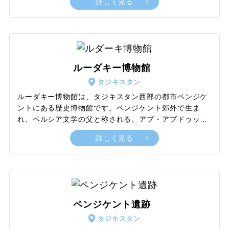
詳しく見る
という名前は公園内の至る所で見られるヒノキ科の植物
に由来しています。公園内には、初心者から上級者向け
までさまざまなハイキングコースが整備されており、と
くに険しい山岳地帯は登山愛好者にとって魅力的な挑戦
の場となっています。さらに、公園内の最高峰であるセ
メノフ・ティアン・シャンスキー山（4,895m）をはじ
ルーダキー博物館
め、コロナ山（4,860m）やデューロガヤ山（4,380m）
タジキスタン
など、見事な山々が訪れる人々を魅了します。
ルーダキー博物館は、タジキスタン西部の都市ペンジケ
ントにある歴史博物館です。ペンジケント郊外で生ま
れ、ペルシア文学の父と称される、アブ・アブドゥッラ
ー・ルーダキーにちなんで名付けられました。館内は多
詳しく見る
数の展示ホールで構成されており、ルーダキーの生涯や
功績を伝える展示のほか、サラズムやペンジケント遺跡
からの出土品など幅広く展示されています。またタジキ
スタンの伝統的な衣装、工芸品、楽器などの展示もあ
り、タジク文化や歴史をより深く理解できます。
ペンジケント遺跡
タジキスタン