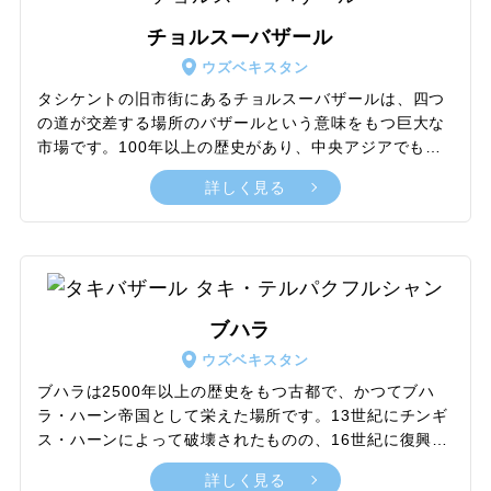
が解禁され、観光客の新たな楽しみとなりました。国際
チョルスーバザール
線も多く発着し、ウズベキスタン観光の玄関口としての
ウズベキスタン
役割を担う都市です。
タシケントの旧市街にあるチョルスーバザールは、四つ
の道が交差する場所のバザールという意味をもつ巨大な
市場です。100年以上の歴史があり、中央アジアでも有
数の規模を誇ります。青いドーム内では肉・乳製品・ス
詳しく見る
パイス・惣菜・はちみつといった食料品が、ドームの周
辺では日用品・クラフト雑貨・お土産品などが主に売ら
れています。チャイハナと呼ばれる食堂で、プロフやシ
ャシリクなどのウズベクローカルフードを楽しむのもお
すすめです。また、バザールの北側にある広場では、礼
拝用じゅうたんや数珠などの宗教用具が販売されている
ブハラ
ほか、見せ物が開催されることもあります。月曜日は多
ウズベキスタン
くの店が休みなので注意しましょう。
ブハラは2500年以上の歴史をもつ古都で、かつてブハ
ラ・ハーン帝国として栄えた場所です。13世紀にチンギ
ス・ハーンによって破壊されたものの、16世紀に復興
し、聖なるブハラとしてイスラム世界の文化的中心地と
詳しく見る
なりました。1993年には世界遺産にも登録されていま