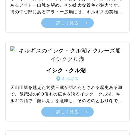
あるアラトー山脈を望め、その雄大な景色が魅力です。
街の中心部にあるアラトー広場には、キルギスの英雄マ
ナス像が立っています。市内には国立歴史博物館、国立
詳しく見る
美術館、フルンゼ博物館といった主要な博物館があるほ
か、オペラ・バレエ劇場や国立フィルハーモニー管弦楽
団の公演もぜひチェックしたいところ。また、ソ連時代
の記念碑や革命記念碑も多く、歴史を感じさせるスポッ
トが点在します。賑やかなバザールでは地元の生活が垣
間見られ、ドライフルーツやスパイスはお土産にも最適
です。中央アジアで最も緑豊かな都市のひとつで、多く
イシク・クル湖
の公園やエルキンディク大通りは人々の憩いの場となっ
ています。
キルギス
天山山脈を越えた玄奘三蔵が訪れたとされる歴史ある湖
で、琵琶湖の約9倍もの広さを誇るイシク・クル湖。キ
ルギス語で「熱い湖」を意味し、その名のとおり冬でも
水温が氷点下に下がらず、塩分を含むため凍らないとい
詳しく見る
う特徴があります。その美しいコバルトブルーの湖水は
透明度が高く、湖底には古代都市遺跡が眠っています。
ソ連時代には外国人の立ち入りが禁止されていました
が、現在では世界各地から観光客が訪れるリゾート地と