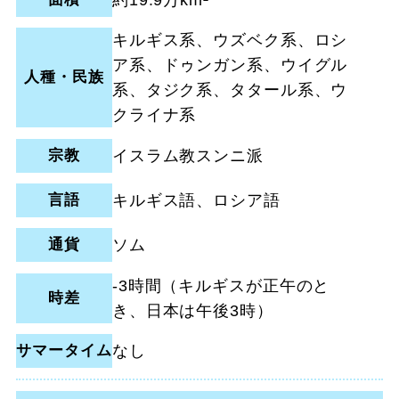
約19.9万km²
キルギス系、ウズベク系、ロシ
ア系、ドゥンガン系、ウイグル
人種・民族
系、タジク系、タタール系、ウ
クライナ系
宗教
イスラム教スンニ派
言語
キルギス語、ロシア語
通貨
ソム
-3時間（キルギスが正午のと
時差
き、日本は午後3時）
サマータイム
なし