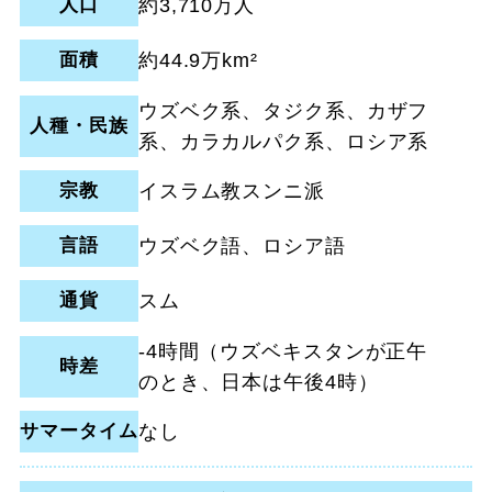
人口
約3,710万人
面積
約44.9万km²
ウズベク系、タジク系、カザフ
人種・民族
系、カラカルパク系、ロシア系
宗教
イスラム教スンニ派
言語
ウズベク語、ロシア語
通貨
スム
-4時間（ウズベキスタンが正午
時差
のとき、日本は午後4時）
サマータイム
なし