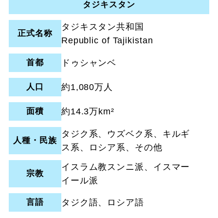
タジキスタン
タジキスタン共和国
正式名称
Republic of Tajikistan
首都
ドゥシャンベ
人口
約1,080万人
面積
約14.3万km²
タジク系、ウズベク系、キルギ
人種・民族
ス系、ロシア系、その他
イスラム教スンニ派、イスマー
宗教
イール派
言語
タジク語、ロシア語