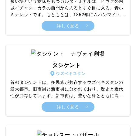
短い塔という意味をもつカルタ・ミナルは、ヒヴァの内
城イチャン・カラの西門から入るとすぐ目に入る、青い
ミナレットです。もともとは、1852年にムハンマド・ア
ミン・ハーンが、中央アジアで最も高いミナレットを目
詳しく見る
指して建設を始めました。しかし、彼のペルシア遠征中
の死により工事は中断され、未完成のままのミナレット
となってしまいました。現在は高さ26m、直径14mの基
礎部分だけが残っていますが、当初は100m以上の高さ
になる予定だったといいます。カルタ・ミナルにはタイ
ル装飾が施されており、青、緑、ターコイズ、白などの
タシケント
色彩が美しく調和しています。夜にはライトアップさ
ウズベキスタン
れ、その魅力が一層引き立った姿が見られます。
首都タシケントは、多民族が共存するウズベキスタンの
最大都市。旧市街と新市街に分かれており、歴史と近代
性が共存しています。新市街は、豊かな緑とともに高層
ビルが立ち並び、中央アジアの中心的都市を感じられる
詳しく見る
風景です。一方、旧市街では迷路のように入り組んだ道
に、歴史的なクカルダシュ・メドレセやジュマ・モスク
が点在しています。1977年に中央アジアで初めて開通し
た地下鉄の各駅は、それぞれテーマの異なる美しい装飾
で彩られています。2018年に地下鉄駅構内での写真撮影