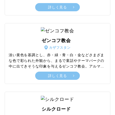
として人気を集めています。とくに、アクタウ北部に広
詳しく見る
がるトリッシュ渓谷やシェルカラ山などは荒涼とした台
地とそのスケールの大きさから別世界を訪れたような感
覚を覚えるかもしれません。また、トゥズバイル塩湖も
マンギスタウ観光で外せないスポットです。地面には塩
の平原が広がり、周りには白い崖がそびえ立っており、
一面の白い世界は圧倒されるほどです。浸食によって形
ゼンコフ教会
成された岩のアーチは、人間の手が入っていない自然の
カザフスタン
造形美を堪能できます。これらのスポットは半砂漠地帯
で市街地から離れているため、余裕をもった旅程を組む
淡い黄色を基調とし、赤・緑・青・白・金などさまざま
ことをおすすめします。自然環境が厳しくアクセスの不
な色で彩られた外観から、まるで童話やテーマパークの
便な地域のため、ツアーに参加するほうが観光をスムー
中に出てきそうな印象を与えるゼンコフ教会。アルマト
ズに楽しめるでしょう。
イ市内にある、28 人のパンフィロフ戦士の公園内に建て
詳しく見る
られたロシア正教の教会です。カラフルで可愛らしい外
観でありながらも、世界で最も高い木造建築教会として
も知られています。また、ゼンコフ教会は建物の外観だ
けでなく内部も見逃せません。キリスト・聖母マリア・
聖人たちが描かれている聖画像であるイコンが飾られて
います。見どころが多いことに加えアクセスしやすい立
シルクロード
地のため、アルマトイ観光では人気の高いスポットで