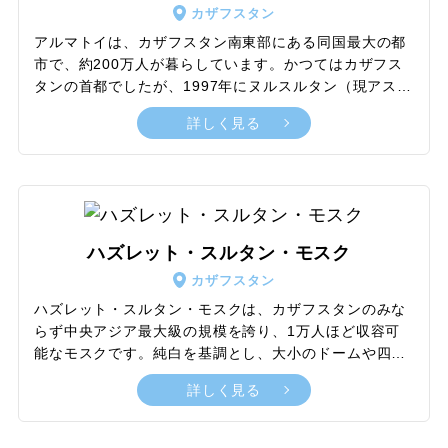
カザフスタン
かな歴史と文化が感じられるスポットとなっています。
アルマトイは、カザフスタン南東部にある同国最大の都
市で、約200万人が暮らしています。かつてはカザフス
タンの首都でしたが、1997年にヌルスルタン（現アスタ
ナ）に遷都されました。天山山脈の支脈アラトー山脈に
詳しく見る
位置し、大アルマトイ川と小アルマトイ川が流れる、風
光明媚な景観をもつ街です。市内からロープウェイに乗
りコクトベ山頂まで行けば、また格別の景色を楽しめま
す。アルマトイは、「リンゴの里」という意味。名前の
とおりリンゴの産地で、バザールを歩けばリンゴが売ら
れているのを目にします。緑が美しいパンフィロフ戦士
ハズレット・スルタン・モスク
公園や、重要な歴史的資料が展示されている国立中央博
カザフスタン
物館、活気あるバザールやショッピングモールなども見
どころです。
ハズレット・スルタン・モスクは、カザフスタンのみな
らず中央アジア最大級の規模を誇り、1万人ほど収容可
能なモスクです。純白を基調とし、大小のドームや四隅
に設置されたミナレットという高い塔の壮大な外観は、
詳しく見る
観光客の目を引きつけます。最も大きなサイズのドーム
は高さ51mで、総建築面積は18haあります。また、ハズ
レット・スルタン・モスクでは、伝統的なイスラム建築