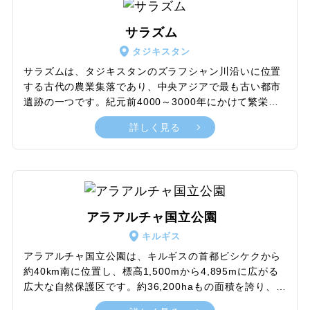
約70〜90m、深さ約30mの穴の底で燃え続ける炎と、放
出される熱気が観光客を魅了し続けています。地元では
サラズム
「カラクムの輝き」とも呼ばれ、トルクメニスタンでも
タジキスタン
っとも有名な観光名所の一つです。毎年多くの観光客が
訪れ、夜間にキャンプを行いながら、燃え盛るクレータ
サラズムは、タジキスタンのズラフシャン川沿いに位置
ーの絶景を楽しんでいます。
する古代の農業集落であり、中央アジアで最も古い都市
遺跡の一つです。紀元前4000～3000年にかけて繁栄
し、初期の定住社会の発展を示す重要な遺跡として知ら
詳しく見る
れています。サラズムの名は「土地の始まり」を意味
し、当時の人々はこの地で農業や牧畜、さらには金属加
工を行っていたと考えられています。発掘調査では、青
銅器や銀器、金製品を含む多くの貴重な遺物が発見され
ており、イラン高原やインダス川流域との広範な文化
的・商業的交流があったことが分かっています。2010年
アラアルチャ国立公園
にユネスコの世界遺産に登録されました。
キルギス
アラアルチャ国立公園は、キルギスの首都ビシケクから
約40km南に位置し、標高1,500mから4,895mに広がる
広大な自然保護区です。約36,200haもの面積を誇り、豊
かな自然景観と多様な動植物の宝庫です。アラアルチャ