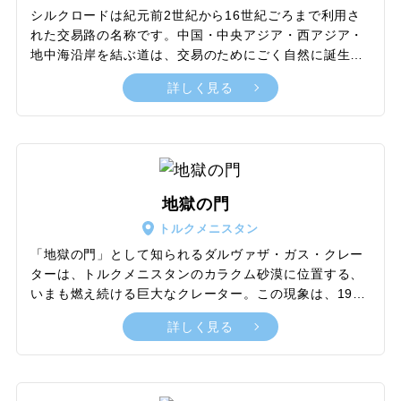
す。
シルクロードは紀元前2世紀から16世紀ごろまで利用さ
れた交易路の名称です。中国・中央アジア・西アジア・
地中海沿岸を結ぶ道は、交易のためにごく自然に誕生し
た道であり、長さは約35,000km以上におよびます。中
詳しく見る
央アジアには、シルクロードの要衝として栄えたメルブ
遺跡、天山の真珠とも呼ばれる美しいイシク・クル湖、
砂漠のクレーターで燃え続ける炎が見られる地獄の門
（ダルヴァザ・トルクメニスタン）など、多くの見所が
点在。悠久のときを越え、道いく旅人たちが見つめた壮
大な景色が目の前に広がります。海岸から離れたエリア
地獄の門
の砂漠地帯となるため、観光のさいには乾燥に備えた対
トルクメニスタン
策をしておきましょう。また、多くの国をまたぐため、
旅行スポットを厳選し、無理のない計画を立てることを
「地獄の門」として知られるダルヴァザ・ガス・クレー
おすすめします。
ターは、トルクメニスタンのカラクム砂漠に位置する、
いまも燃え続ける巨大なクレーター。この現象は、1971
年にソビエトの地質学者が天然ガスの採掘中に起こした
詳しく見る
事故が原因で始まりました。掘削機が地下のガスキャビ
ティに突入し、その後、地盤が崩壊して巨大な穴が形
成。漏れ出す有毒ガスを封じ込めるために、ガスに火を
つけた結果、炎が燃え続けることになったのです。直径