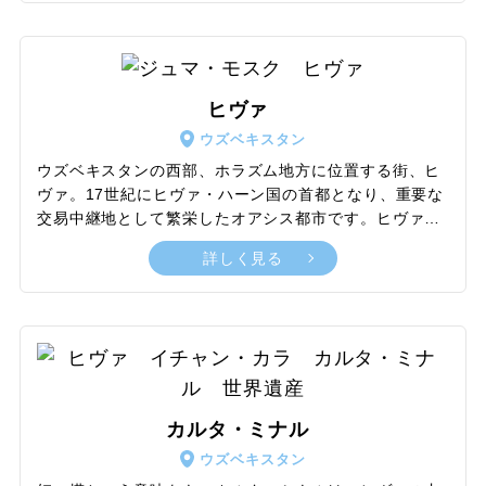
ら生きたまま天へと昇天したとされており、この名が付
きました。かつては霊廟が42か所あったといわれていま
すが、現在では14か所のみが残っており、それらが一直
線に並んでいます。濃淡さまざまな青のタイル装飾の美
しさに、多くの観光客が魅了されます。巡礼者が訪れる
ヒヴァ
神聖な場所でもあるため、敬意を払い適切な服装で訪れ
ウズベキスタン
ましょう。
ウズベキスタンの西部、ホラズム地方に位置する街、ヒ
ヴァ。17世紀にヒヴァ・ハーン国の首都となり、重要な
交易中継地として繁栄したオアシス都市です。ヒヴァの
内城イチャン・カラは、1990年にウズベキスタンで初め
詳しく見る
て世界遺産に登録されました。この旧市街には20のモス
ク、20のメドレセ、6基のミナレットがあるなど、歴史
的なイスラム建築が数多く残っています。とくに、未完
成のカルタ・ミナルや、豪華なタシュ・ハウリ宮殿、特
徴的なジュマ・モスクは必見です。実際に街を歩けば、
まるで中世のような雰囲気を味わえ、シルクロードの歴
史に思いを馳せられます。地方の伝統料理やダンスをは
カルタ・ミナル
じめとした、独特なホラズム文化も魅力のひとつです。
ウズベキスタン