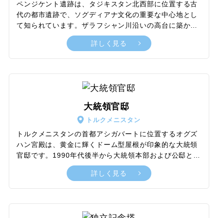
ペンジケント遺跡は、タジキスタン北西部に位置する古
代の都市遺跡で、ソグディアナ文化の重要な中心地とし
て知られています。ザラフシャン川沿いの高台に築か
れ、ソグド人の主要な都市として5世紀から8世紀にかけ
詳しく見る
て栄えていました。三つの防御壁に囲まれた大規模な都
市区画が特徴で、都市内は二つの神殿や市場、工房、複
数の部屋を持つ2・3階建ての住宅などが存在していたこ
とが発掘調査で分かっています。これらの住宅や神殿の
内部には、鮮やかな壁画や木彫りの像が施されており、
とくに壁画は高度な芸術性を持ち、当時の生活や宗教儀
大統領官邸
式、戦闘の様子を描いています。これらの壁画の一部は
トルクメニスタン
現在、サンクトペテルブルクのエルミタージュ美術館や
タジキスタン国立古代博物館で展示されています。
トルクメニスタンの首都アシガバートに位置するオグズ
ハン宮殿は、黄金に輝くドーム型屋根が印象的な大統領
官邸です。1990年代後半から大統領本部および公邸とし
ての役割を担っており、白い大理石を基調とした壮大な
詳しく見る
建築が特徴です。内部への立ち入りは制限されています
が、100マナト紙幣のデザインにも採用されているその
美しい外観は一見の価値ありです。アクセスも良く、周
辺の白い街並みと調和したアシガバート観光を代表する