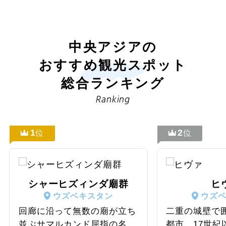
中央アジアの
おすすめ観光スポット
総合ランキング
Ranking
1
2
位
位
シャーヒズィンダ廟群
ヒ
ウズベキスタン
ウズ
回廊に沿って無数の廟が立ち
二重の城壁で
並ぶサマルカンド屈指の名
都市。17世紀