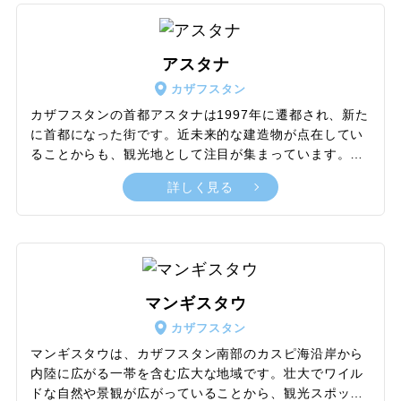
様式と伝統的なカザフスタンの装飾が見逃せません。な
お、モスクを訪れるさいは服装に注意が必要です。カザ
フスタンは他のイスラム教圏に比べると戒律は緩やかで
アスタナ
あるとはいえ、とくに女性は肌の露出を避け、髪の毛を
カザフスタン
隠せるようにスカーフなどで頭を覆ってください。
カザフスタンの首都アスタナは1997年に遷都され、新た
に首都になった街です。近未来的な建造物が点在してい
ることからも、観光地として注目が集まっています。ま
るでSF映画に出てきそうな街並みのアスタナ。とくに、
詳しく見る
主要観光スポットのバイテレクタワー、独立宮殿、平和
と調和の宮殿を目にすると、未来へワープしたかのよう
に感じるでしょう。アスタナの見どころは他にも、ハズ
レット ・スルタン・ モスクのような宗教施設や、独立
記念に建てられた凱旋門も人気を集めています。また、
国立博物館やアスタナ・オペラをはじめとする数々の劇
マンギスタウ
場やコンサート会場がそろっているので、アスタナ観光
カザフスタン
の間に芸術鑑賞も組み込めます。日本人建築家の黒川紀
章氏が都市計画を手がけたアスタナ。この街では、伝統
マンギスタウは、カザフスタン南部のカスピ海沿岸から
と近未来が混ざった不思議な魅力を満喫できます。
内陸に広がる一帯を含む広大な地域です。壮大でワイル
ドな自然や景観が広がっていることから、観光スポット