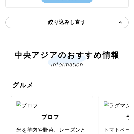
元前2300年ごろから存在していました。この地域は、エ
ジプト、インダス文明、中国、メソポタミアと並ぶ、世
界五大文明の一つ。遺跡の中心には、ゴヌール・デペと
いう都市があり、ここには王宮や神殿が建てられ、その
絞り込みし直す
建築技術は驚くべきものでした。敷地内からは壮大な宮
殿や寺院のほか、宗教的儀式に使用されたとされる彫刻
や工芸品が発見されています。とくに、天文観測に使用
したと推測される神殿跡や、王宮内の複雑な地下通路な
中央アジアのおすすめ情報
どが注目されています。現在でも考古学的調査が続けら
れており、その独特な文化と建築の詳細が徐々に明らか
Information
にされています。
グルメ
プロフ
ラ
米を羊肉や野菜、レーズンと
トマトベー