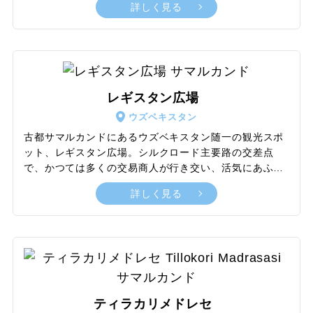
詳しく見る
す。14世紀にはティムール帝国の首都となり、有名なレ
ギスタン広場やシャーヒズィンダ廟群をはじめとした美
しいイスラム建築が建てられました。これらの建築物は
青色のタイルで装飾され、その鮮やかな青色はサマルカ
ンド・ブルーとして知られています。活気あるバザール
では、新鮮な野菜や果物、刺繍などの伝統工芸品が豊富
レギスタン広場
に並んでいます。美しい建築と豊かな歴史、そして親し
ウズベキスタン
みやすい雰囲気で、多くの観光客を魅了する街です。
古都サマルカンドにあるウズベキスタン随一の観光スポ
ット、レギスタン広場。シルクロード主要路の交差点
で、かつては多くの交易商人が行き交い、活気にあふれ
ていたといいます。また、政治・経済・文化の中心的な
詳しく見る
場所でもありました。広場内には、メドレセと呼ばれる
イスラムの神学校が三つあり、そのすべてにサマルカン
ド・ブルーと呼ばれる青を基調としたタイル装飾が施さ
れています。この鮮やかなタイルは、中国の陶磁器とペ
ルシアの顔料が組み合わさって誕生したものです。広場
を日中に訪れると、青空に映えるメドレセの美しさを堪
能できます。一方で夜に訪れると、ライトアップされた
ティラカリメドレセ
メドレセが暗闇に浮かび上がり、幻想的な風景を楽しめ