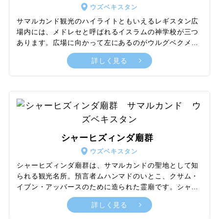
ます。
ウズベキスタン
サマルカンド観光のハイライトともいえるレギスタン広
場内には、メドレセと呼ばれるイスラムの神学校が三つ
あります。広場に向かって左にあるのがウルグベクメド
レセ、右にあるのがシェルドルメドレセ、そして中央に
詳しく見る
そびえるのがティラカリメドレセです。このティラカリ
メドレセの建設はシェルドルメドレセの完成後、同一の
建築家によって1660年に建てられました。ティラカリメ
ドレセの中には、青いドームの礼拝堂があります。ティ
ラカリとは「金で覆われた」という意味で、その名のと
おりドームの内側は金箔が施されています。輝く金と深
い青が織りなす緻密な装飾は、まさに心奪われるような
シャーヒズィンダ廟群
美しさです。
ウズベキスタン
シャーヒズィンダ廟群は、サマルカンドの聖地として知
られる観光名所。預言者ムハンマドのいとこ、クサム・
イブン・アッバースのために造られた霊廟です。シャー
ヒズィンダとは、生ける王という意味。この地で急襲さ
詳しく見る
れたクサム・イブン・アッバースが、身を隠した井戸か