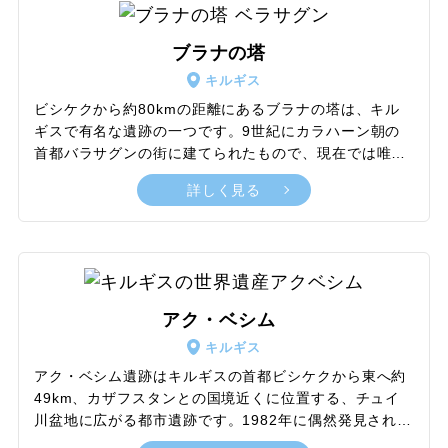
なり、ユルタキャンプから高級リゾートまで多様な宿泊
施設があります。とくに夏場は首都ビシケクより涼し
ブラナの塔
く、避暑地としても人気です。また、湖の北側には約
キルギス
4000年前の岩絵が残るチョルポン・アタもあり、歴史と
自然を楽しむ絶好のスポットとなっています。
ビシケクから約80kmの距離にあるブラナの塔は、キル
ギスで有名な遺跡の一つです。9世紀にカラハーン朝の
首都バラサグンの街に建てられたもので、現在では唯一
残っている建造物です。塔の近くには、死者を称えるた
詳しく見る
めに作られたバルバルと呼ばれる石人のコレクションが
あり、これらは6世紀ごろから建てられ始めたといわれ
ています。また、紀元前2世紀のペトログリフも一緒に
展示されています。ブラナの塔に隣接する博物館には、
シルクロードとキルギスの歴史を伝える工芸品や陶器、
コインなど、重要な考古学的遺物が展示されています。
アク・ベシム
ブラナの塔と周辺の遺跡、そしてこの博物館は、この地
キルギス
域がかつて交易の中心地であり、多様な文化と歴史が存
在することを伝えています。
アク・ベシム遺跡はキルギスの首都ビシケクから東へ約
49km、カザフスタンとの国境近くに位置する、チュイ
川盆地に広がる都市遺跡です。1982年に偶然発見された
杜懐宝碑という碑文により、このアク・ベシム遺跡がか