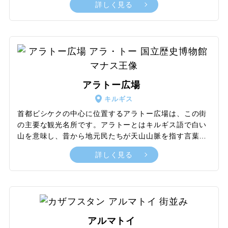
詳しく見る
つてスヤブと呼ばれていた場所であることが確認されま
した。スヤブは、イランから移住したソグド人によって
建設され、シルクロードの重要な貿易拠点として6世紀
から10世紀にかけて繁栄しました。かつては周辺に遊牧
民も多く住んでおり、ゾロアスター教・仏教・キリスト
教などさまざまな宗教が共存して、豊かな文化が育まれ
ていたといわれています。現在、アク・ベシム遺跡は城
アラトー広場
壁はほとんど残っていませんが、その歴史的価値と、当
時の多様な文化を伝える重要な場所となっています。
キルギス
首都ビシケクの中心に位置するアラトー広場は、この街
の主要な観光名所です。アラトーとはキルギス語で白い
山を意味し、昔から地元民たちが天山山脈を指す言葉で
す。広場からは、雪に覆われた天山山脈が見え、富士山
詳しく見る
よりも高い4,000m以上の山々の壮大な景色を楽しめま
す。広場には、キルギスの英雄と呼ばれるマナスの像が
立っています。マナスはキルギス民族の英雄叙事詩「マ
ナス」の主人公で、この叙事詩は世界で最も長い口承文
学としてギネス世界記録に認定されています。そのほ
か、広場とその周辺には、国立歴史博物館、キルギスの
アルマトイ
国旗、レーニン像などの見どころもあり、キルギスの豊