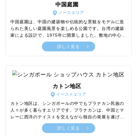
めることもできます。大都会の印象が強いシンガポール
中国庭園
に残る豊かな自然と、野生生物たちがたくましく生きる
ノースエリア
リアルな姿に出会える貴重な癒やしスポットです。
中国庭園は、中国の建築物や伝統的な景観をモデルに造
られた美しい庭園風景を楽しめる公園です。台湾の建築
家による設計で、1975年に開業しました。敷地の中心に
は、施設のシンボルともいえる2つの仏塔があり、フォ
詳しく見る
トスポットとしてはもちろんのこと庭園全体を見渡す展
望台としての役割も果たしています。また、中国や日
本、マレーシアなど、アジアの諸外国から輸入された多
種多様な盆栽のコレクションを観賞できる盆栽庭園も見
どころのひとつ。手入れの行き届いた芝生スペースがふ
んだんに広がっているため、散策を楽しみながら、ピク
カトン地区
ニック気分でリラックスしたひとときを過ごすのにもお
イーストエリア
すすめの観光名所です。
カトン地区は、シンガポールの中でもプラナカン民族の
人々が多く暮らすエリアです。プラナカンは、中国とマ
レーに西洋のテイストを交えながら独自の発展を遂げた
文化で、色鮮やかな色彩や繊細なデザインを取り入れた
詳しく見る
華やかな表現が大きな特徴。文化の中心地として、街並
みや買い物、食に至るまでさまざまな形でプラナカンの