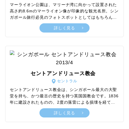
マーライオン公園は、マリーナ湾に向かって設置された
高さ約8.6mのマーライオン像が印象的な観光名所。シン
ガポール旅行必見のフォトスポットとしてはもちろん、
多彩な各種イベントや日没後の美しいライトアップ目当
詳しく見る
てに、昼夜問わず大勢の旅行客で賑わう公園です。巨大
なマーライオンは、風水で繁栄をもたらすといわれる東
の方角に向かって水を吐き出していますが、実は2002年
に眺望の関係で元あった場所からおよそ120m移動して
おり、現在のエリアは新たなマーライオン公園として新
設。公園内にはもう1体、高さ約2mのミニマーライオン
像が存在し、メインの像と合わせシンガポール公認マー
セントアンドリュース教会
ライオン6体の中で最も有名な2体といわれています。
セントラル
セントアンドリュース教会は、シンガポール最大の大聖
堂を持ち、かつ最古の歴史を持つ英国国教会です。1836
年に建設されたものの、2度の落雷による損壊を経て
1850年代に再建が進められ、1863年に完成した建物が
詳しく見る
現代へと継承。尖塔や急勾配の屋根、豊かな装飾などが
特徴のゴシックリバイバル様式を取り入れた白亜の聖堂
と、周囲を囲む大都会の街並みとのコントラストが、教