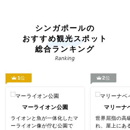
祭り・ショー
18
19
20
21
22
23
24
トルクメニスタン
イルミネーション
25
26
27
28
29
30
31
ラオス
シンガポールの
花 / 自然
おすすめ観光スポット
カザフスタン
総合ランキング
2026年11月
自然探訪
この月をすべて選択
キルギス
Ranking
登山・ハイキング
日
月
火
水
木
金
土
バングラデシュ
1
2
位
位
オーロラ観賞
1
2
3
4
5
6
7
ブルネイ
島めぐり
ブータン
8
9
10
11
12
13
14
マーライオン公園
マリーナ
紅葉
ライオンと魚が一体化したマ
世界屈指の高
ヨーロッパ
15
16
17
18
19
20
21
ーライオン像が佇む公園で
れ、屋上にあ
ビーチ・リゾート