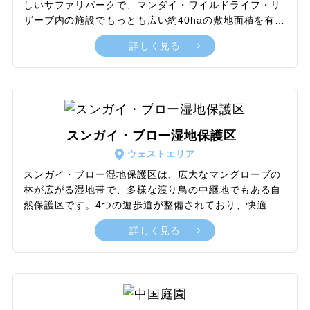
しいサファリパークで、マンダイ・ワイルドライフ・リ
ザーブ内の施設でもっとも広い約40haの敷地面積を有し
ています。4つのウォーキングトレイルを散策したり、
詳しく見る
トラムに乗ってめぐったりして、900匹以上の夜行性動
物を観察できます。昼間は静かに眠っている姿しか見せ
ない生き物たちが生き生きと活動的になる新たな一面に
出会えます。また、日中の暑い時間帯を避けて過ごせる
点もナイトサファリの隠れた魅力。豊富なアトラクショ
ン、各種イベントのなかでも、ガイド付き、かつ移動に
スンガイ・ブロー湿地保護区
徒歩やバギーを組み合わせた冒険心くすぐるサファリア
ウェストエリア
ドベンチャーツアーが、よりマニアックかつ刺激的な時
間を過ごせると大人気です。
スンガイ・ブロー湿地保護区は、広大なマングローブの
林が広がる湿地帯で、多様な渡り鳥の中継地でもある自
然保護区です。4つの遊歩道が整備されており、快適に
散策を行いながら、水辺に暮らす生き物や野鳥の観察が
詳しく見る
楽しめます。とくに野鳥観察においては、在来種も含め
200種を超える鳥が年間を通して多様に見られるとあっ
て、家族連れから愛好家にまで大人気。また、無料で参
加できるガイド付きのウォーキングツアーも複数用意さ
れており、湿地の生態系についてより本格的に学びを深