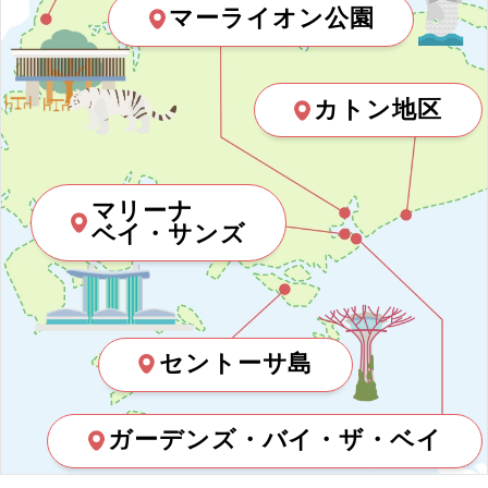
マーライオン公園
20
21
22
23
24
25
26
ホテル日本語スタッフ
インド
27
28
29
30
往復送迎付き
カトン地区
マカオ
歴史 / 文化
フィリピン
2026年10月
この月をすべて選択
マリーナ
世界遺産
ベイ・サンズ
モルディブ
日
月
火
水
木
金
土
歴史
ネパール
1
2
3
美術館・博物館
タジキスタン
セントーサ島
4
5
6
7
8
9
10
寺社・札所めぐり
モンゴル
ガーデンズ・バイ・ザ・ベイ
音楽・コンサート
11
12
13
14
15
16
17
スリランカ