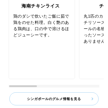
海南チキンライス
チ
鶏のダシで炊いたご飯に茹で
丸1匹のカ
鶏をのせた料理。白く艶のあ
チリソース
る鶏肉は、口の中で溶けるほ
ールの名物
どジューシーです。
ったソース
ありません
シンガポールのグルメ情報を見る