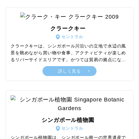
トを交えながら独自の発展を遂げた文化や生活様式に触
れる機会として、非常に手軽でありながら観光視点での
魅力にもあふれています。また、伝統的でレトロムード
あふれる雰囲気は残しながら、トレンドを取り入れたカ
クラークキー
フェやバーに生まれ変わっている場所も多く、街歩きの
セントラル
合間にひと息つけるスポットとして重宝します。
クラークキーは、シンガポール川沿いの立地で水辺の風
景を眺めながら買い物や食事、アクティビティが楽しめ
るリバーサイドエリアです。かつては貿易の拠点になっ
ていたエリアでもあり、当時の倉庫や施設の一部がリノ
詳しく見る
ベーションを経て現在の施設づくりに活用されていま
す。ナイトクラブやミュージックバーなどが多数あるた
め、夜遅くまで賑わうナイトスポットとしても大人気。
シンガポールの名物料理であるチリクラブの有名店が出
店している点も魅力の一つで、豪快なチリクラブディナ
ーと華やかなウォーターフロントの景色が同時に堪能で
きます。よりロマンチックなひとときを過ごしたいな
シンガポール植物園
ら、夜にリバークルーズへ乗船するのもおすすめです。
セントラル
シンガポール植物園は、シンガポール唯一の世界遺産で