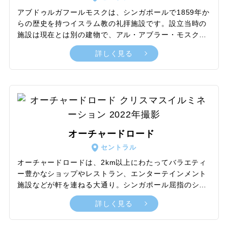
アブドゥルガフールモスクは、シンガポールで1859年か
らの歴史を持つイスラム教の礼拝施設です。設立当時の
施設は現在とは別の建物で、アル・アブラー・モスクと
呼ばれていましたが、1907年から開始された新モスクの
詳しく見る
建設に伴い、解体と同時に名称が変更されています。最
大の特徴は、一般的に知られるモスクのイメージとは異
なる外観。黄色と緑を基調にした鮮やかな色使いと繊細
なデザインや装飾をバランスよく取り入れた仕上がり
は、オリエンタルと西洋風を掛け合わせたような独特の
個性を感じさせます。シンガポールにある多数のモスク
の中でも、より地域の礼拝の場としての役割を強く感じ
オーチャードロード
させる神聖な印象のスポットです。
セントラル
オーチャードロードは、2km以上にわたってバラエティ
ー豊かなショップやレストラン、エンターテインメント
施設などが軒を連ねる大通り。シンガポール屈指のショ
ッピング街でエリアが広範囲に及ぶため、好みの周辺観
詳しく見る
光と組み合わせながら散策がてら気軽に足を運ぶだけで
充実した時間が楽しめます。また、多彩なジャンルの店