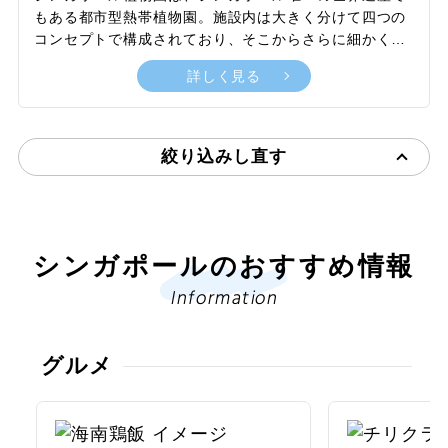
もある都市型熱帯植物園。施設内は大きく分けて四つの
コンセプトで構成されており、そこからさらに細かくさ
まざまな展示やアトラクションに枝分かれしています。
詳しく見る
なかでも、巨大な複数のハウスに3,000種を超える蘭や
その交配種が集められている国立蘭園は、蘭以外の植物
も含め世界最高クラスの展示が観賞できると人気のエリ
ア。ほかにも、100種以上のショウガ科の植物を展示す
絞り込みし直す
るジンジャーガーデンや、東南アジアを中心とする地域
一帯の植物や植生について学べる民族植物学庭園など、
癒やしのひとときを過ごすヒーリングスポットであり知
識を深める場所としても活用できる施設です。
シンガポールのおすすめ情報
Information
グルメ