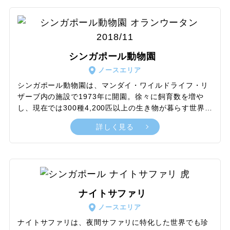
舗は路面店だけにとどまらず、高級感あるデパートから
カジュアルなショッピングセンターまで規模の大きな複
合施設も多数点在。定期的に開催されるシーズンイベン
トやセールに後押しされ、常に賑わいとトレンド情報に
あふれているため、アジアでも有数の活気あるショッピ
シンガポール動物園
ングスポットとして人気の高い場所です。
ノースエリア
シンガポール動物園は、マンダイ・ワイルドライフ・リ
ザーブ内の施設で1973年に開園。徐々に飼育数を増や
し、現在では300種4,200匹以上の生き物が暮らす世界有
数の大規模動物園です。施設の敷地面積は約26haにもお
詳しく見る
よび、豊富な展示エリアに加えレストラン、ショップな
どを併設。できる限り自然に近い環境を再現するため、
動物たちの行動を制限する檻や柵は必要最低限のみにと
どめ、たとえ使用する場合でも存在感や印象を極力抑え
る工夫が施されている点が特徴です。定番のウォークス
ルー見学だけでなく、ゾウやキリンといった大型動物へ
ナイトサファリ
の餌やりやアシカのパフォーマンスショーでは、さらに
ノースエリア
身近なふれあいと愛くるしい姿を存分に楽しめます。
ナイトサファリは、夜間サファリに特化した世界でも珍