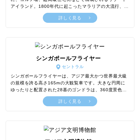
アイランド。1800年代に起こったマラリアの大流行、さ
らに第二次世界大戦時には日本軍による占領を経験し、
詳しく見る
終戦でシンガポールが英国領に戻った際に、マレー語
で“平穏”を意味するセントーサの名が付けられました。
現在では、ユニバーサル・スタジオ・シンガポールを筆
頭に、世界最大級の水族館や家族連れに人気のウォータ
ーパーク、ジップラインやバンジージャンプが楽しめる
体験施設やカジノ完備の大型リゾートホテルまで運営さ
シンガポールフライヤー
れており、観光客の心をつかむ多彩なコンテンツが目白
セントラル
押しのエンターテインメントスポットになっています。
シンガポールフライヤーは、アジア最大かつ世界最大級
の規模を誇る高さ165mの大観覧車です。大きな円周に
ゆったりと配置された28基のゴンドラは、360度景色を
楽しめるガラス張り設計。シンガポールの街並みや夜景
詳しく見る
はもちろんのこと、天候が良ければさらにマレーシアや
インドネシアに至るまで、絶景のパノラマビューととも
に1周約30分の優雅な空中回遊を楽しめます。また、28
名定員のゆとりあるゴンドラサイズも特徴の一つです。
広さを生かし、ゴンドラをスカイダイニングとして利用
できる特別プランでは、4品のディナーコースを3周約1