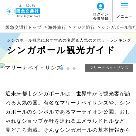
ログイン
メニュー
会員登録
>
>
>
北海道
アジア
旅行タイプ
エコノミー
トラピックス
催行確定
阪急交通社トップ
海外旅行
アジア旅行
シンガポール旅
2026年8月
この月をすべて選択
シンガポール観光におすすめの名所＆人気のスポットランキング
家族旅行
プレミアムエコノミー
クリスタルハート
1名催行
東北
アジアすべて
シンガポール観光ガイド
日
月
火
水
木
金
土
卒業旅行
ビジネス
e-very
2名催行
ベトナム
関東・甲信越
マリーナベイ・サンズ
1
ハネムーン
ファースト
フレンドツアー
タイ
北陸
7
8
2
3
4
5
6
長期滞在
ロイヤルコレクション
韓国
東海
近未来都市シンガポールは、世界中から観光客が訪
れる人気の国。有名なマリーナベイサンズや、シン
9
10
11
12
13
14
15
周遊
その他
香港
関西
ガポールのシンボルであるマーライオン公園、おし
ゃれなショップが軒を連ねるエメラルドヒルなど、
女性限定
16
17
18
19
20
21
22
台湾
中国
見どころ満載。そんなシンガポールの基本情報から