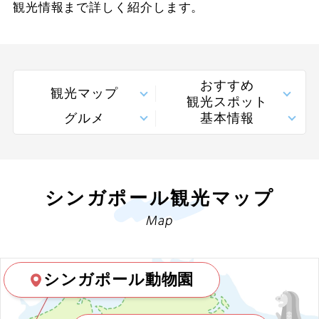
観光情報まで詳しく紹介します。
1名参加可能
シンガポール
四国
23
24
25
26
27
28
29
おひとり様参加限定
シンガポールすべて
九州・沖縄
30
31
乗り物
おすすめ
シンガポール
観光マップ
観光スポット
グルメ
基本情報
2026年9月
この月をすべて選択
列車の旅
セントーサ島
観光列車
マレーシア
日
月
火
水
木
金
土
シンガポール観光マップ
クルーズ旅行
インドネシア
1
2
3
4
5
Map
レンタカー付き
中国
6
7
8
9
10
11
12
宿泊施設、送迎 他
シンガポール動物園
カンボジア
13
14
15
16
17
18
19
プールあり
ウズベキスタン