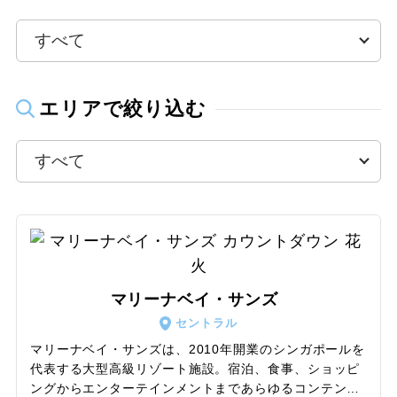
ウェブ限定
20
21
22
23
24
25
26
27
28
29
30
31
エリアで絞り込む
2027年1月
この月をすべて選択
日
月
火
水
木
金
土
1
2
マリーナベイ・サンズ
3
4
5
6
7
8
9
セントラル
マリーナベイ・サンズは、2010年開業のシンガポールを
代表する大型高級リゾート施設。宿泊、食事、ショッピ
10
11
12
13
14
15
16
ングからエンターテインメントまであらゆるコンテンツ