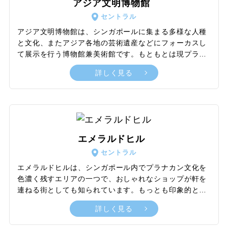
アジア文明博物館
時間半かけて提供。バトラー付きフルサービスのぜいた
セントラル
くな空間で、新感覚の食事体験を満喫できます。
アジア文明博物館は、シンガポールに集まる多様な人種
と文化、またアジア各地の芸術遺産などにフォーカスし
て展示を行う博物館兼美術館です。もともとは現プラナ
カン博物館の建物を利用していましたが、2003年に移
詳しく見る
転。さらに2015年には展示棟の新設やギャラリースペー
ス増設のリニューアル工事を完成させました。現在では
「海事貿易」「信仰と信念」「素材とデザイン」の3つ
のテーマに沿って、さまざまな資料や工芸品、道具、衣
装など1,000点以上におよぶ品を紹介し、時には日本文
化をテーマにしたイベント展示が企画される場合もあり
エメラルドヒル
ます。見学時には、日本語対応可能な無料のガイド付き
セントラル
ツアーの利用がおすすめです。
エメラルドヒルは、シンガポール内でプラナカン文化を
色濃く残すエリアの一つで、おしゃれなショップが軒を
連ねる街としても知られています。もっとも印象的とい
えるのは、プラナカン文化を象徴する建物であり、また
詳しく見る
カラフルで装飾的な姿がカメラの被写体としても人気の
ショップハウスが立ち並ぶ風景。さまざまな国のテイス