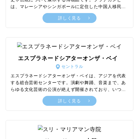
は、マレーシアやシンガポールに定住した中国人移民の
子孫が形成した独自の文化であり、マレー語で“ここで生
詳しく見る
まれた”という意味に相当する言葉。館内では、オリジ
ン・ホーム・スタイルの三つのテーマに沿ってフロアを
分け、複雑ながらも華やかで美しいプラナカン文化の魅
力やエピソードについてわかりやすく掘り下げていま
す。また、博物館の建物には1912年からの歴史を持つ旧
タオナンスクールが使用されており、時代を思い起こさ
エスプラネードシアターオンザ・ベイ
せる新古典主義建築も見どころの一つ。2023年2月に
セントラル
は、およそ4年を費やした大規模な改修工事が完了しま
した。
エスプラネードシアターオンザ・ベイは、アジアを代表
する総合芸術センターです。演劇や舞踊、音楽まで、あ
らゆる文化芸術の公演が絶えず開催されており、いつ訪
れても世界各国のクリエイティブな作品が堪能できるほ
詳しく見る
か、併せて食事や買い物が楽しめるモールを併設。有料
の大規模公演ばかりでなく、年間を通しておよそ70%の
プログラムを無料で開催している点も大きな魅力です。
公演開催のメインとなるのは、2,000席の大劇場と1,600
席のコンサートホール。これら二つの会場は、半球型の
形状に加えて冷暖房率向上のため取り付けられた無数の