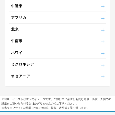
中近東
アフリカ
北米
中南米
ハワイ
ミクロネシア
オセアニア
指定
除外
※写真・イラストはすべてイメージです。ご旅行中に必ずしも同じ角度・高度・天候での
設定する
設定する
設定する
設定する
設定する
設定する
設定する
風景をご覧いただけるとはかぎりませんのでご了承ください。
※当ウェブサイトの情報について転載、複製、改変等を固く禁じます。