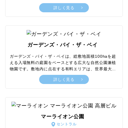
を有し、ワンランク上のラグジュアリーな滞在が楽しめ
詳しく見る
17
18
19
20
21
22
23
ます。3棟のタワーを柱にするように設計されたスカイ
パーク展望デッキは、地上56階以上の高さに相当し、シ
ンガポールの街並みを大パノラマで一望できる絶景スポ
24
25
26
27
28
29
30
ット。さらに宿泊客のみ利用できる屋上インフィニティ
プールでは、美しいサンセットや煌びやかな夜景を堪能
でき、高級リゾートに泊まる醍醐味を満喫できます。地
31
ガーデンズ・バイ・ザ・ベイ
下鉄の最寄り駅と直結しているため、周辺観光と効率よ
く組み合わせて利用しやすい点も魅力です。
ガーデンズ・バイ・ザ・ベイは、総敷地面積100haを超
える入場無料の庭園をベースとする広大な自然公園兼植
物園です。敷地内に点在する有料エリアは、世界最大の
ガラス温室に広がる花の楽園フラワードームを筆頭に、
詳しく見る
高さ35mの人工山や世界有数の高さを誇る屋内滝などを
配置したドラマチックな展示が特徴のクラウドフォレス
ト、近未来を思わせる樹木型建造物から16階建て相当の
眺望を楽しめるスーパーツリー展望台まで非常に多彩。
無料で散策可能な多くのエリアが早朝から深夜まで利用
できるほか、シーズンごとのイベントも豊富に開催され
マーライオン公園
ており、幅広いニーズに合わせたさまざまな楽しみ方を
セントラル
満喫できるネイチャースポットです。