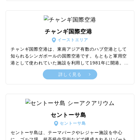
魅力を体感できます。特にパステルカラーの色使いが美
しい長屋スタイルの建物ショップハウスは、心くすぐる
可愛らしさで観光客の撮影スポットとして大人気。一方
でグルメの街としても有名で、カトン・ラクサと呼ばれ
チャンギ国際空港
るココナツミルクベースのスパイシーなヌードルは、シ
イーストエリア
ンガポールを代表する名物料理となっています。
チャンギ国際空港は、東南アジア有数のハブ空港として
知られるシンガポールの国際空港です。もともと軍用空
港として使われていた施設を利用して1981年に開港。以
降2017年にかけて四つの旅客ターミナルを開業し、現在
詳しく見る
では多くのエアラインが就航しています。加えて、2019
年には10階建て巨大複合施設ジュエルがオープンしたこ
とにより、単なる空港にとどまらないコンテンツを有す
るひとつの観光名所として、世界的に脚光を浴びること
となりました。4か所のターミナルにも、プレイスポッ
トやエンターテインメントコーナーが多数配置されてお
セントーサ島
り、子ども連れのファミリー層にとっては特に過ごしや
セントーサ島
すい環境が整っています。
セントーサ島は、テーマパークやレジャー施設を中心
に、ゴルフ場、超高級住宅街などで構成されるリゾート