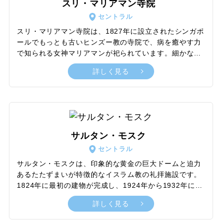
スリ・マリアマン寺院
庇がトゲのように見えることから果物の“ドリアン”に例
セントラル
えられ、建物の愛称としても親しまれています。
スリ・マリアマン寺院は、1827年に設立されたシンガポ
ールでもっとも古いヒンズー教の寺院で、病を癒やす力
で知られる女神マリアマンが祀られています。細かな装
飾が特徴的な南インドの文化であるドラヴィダ様式で建
詳しく見る
築されており、特にひときわ美しく華やかにそびえる入
り口の塔門ゴープラムが印象的。訪れるヒンズー教徒に
とって信仰の象徴的な役割を担いながら、旅行者の視点
では旅のワンシーンを彩る撮影スポットとして、価値の
高さが感じられます。また、10～11月ごろの祝祭期間に
寺院一帯が装飾される様子も必見。観光目的で見学する
サルタン・モスク
際に入場料などは必要ありませんが、カメラやビデオな
セントラル
どで内部を撮影したい場合は別途撮影料の支払いが必要
です。
サルタン・モスクは、印象的な黄金の巨大ドームと迫力
あるたたずまいが特徴的なイスラム教の礼拝施設です。
1824年に最初の建物が完成し、1924年から1932年にか
けて、大規模な改築が行われ現在に至ります。最大で
詳しく見る
5,000人を収容できる大型の礼拝堂を有し、シンガポー
ルを代表するモスクとしてイスラム教徒に親しまれてい