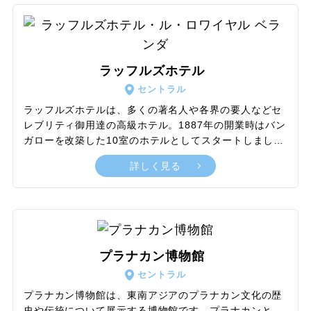
会の美しく厳かなたたずまいをよりいっそう引き立てて
います。ミサやイベントが行われていなければ自由に見
学でき、夜間はライトアップも実施。イギリス植民地時
代から戦時中にかけての記念碑なども多数設置されてお
ラッフルズホテル
り、モニュメントスポットとしての一面にも注目です。
セントラル
ラッフルズホテルは、多くの著名人や各界の要人などセ
レブリティ御用達の高級ホテル。1887年の開業時はバン
ガローを改築した10室のホテルとしてスタートしました
が、現在では全115室をそろえ、そのすべてがスイート
詳しく見る
ルーム仕様となっています。白い壁とシンメトリーのデ
ザインが美しいコロニアル建築の外観は、通りから見る
たたずまいだけでも印象的。さらに宿泊者は、スパやプ
ール、豪華なバンケットルームや広い中庭まで完備され
た充実の設備と、ほかとは一線を画すホスピタリティ
で、風格あふれる上品で優美なひとときを味わえます。
プラナカン博物館
また、ジンベースのカクテルとして知られるシンガポー
セントラル
ルスリングは、1915年の同ホテルのバーを発祥とするエ
ピソードが有名です。
プラナカン博物館は、東南アジアのプラナカン文化の歴
史や伝統について展示する博物館です。プラナカンと