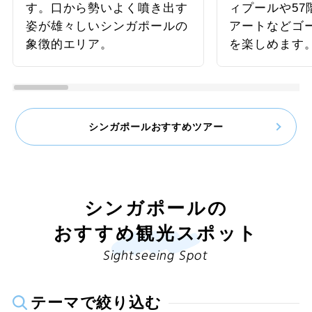
す。口から勢いよく噴き出す
ィプールや57
アフリカ
22
23
24
25
26
27
28
姿が雄々しいシンガポールの
アートなどゴ
花見
象徴的エリア。
を楽しめます
中近東
29
30
避暑地
北米
スポーツ体験 / 観戦
2026年12月
この月をすべて選択
中南米
シンガポールおすすめツアー
スポーツ観戦
オセアニア
日
月
火
水
木
金
土
ゴルフ
ハワイ
シンガポールの
1
2
3
4
5
その他テーマ
おすすめ観光スポット
ミクロネシア
グルメ
6
7
8
9
10
11
12
Sightseeing Spot
テーマパーク
13
14
15
16
17
18
19
テーマで絞り込む