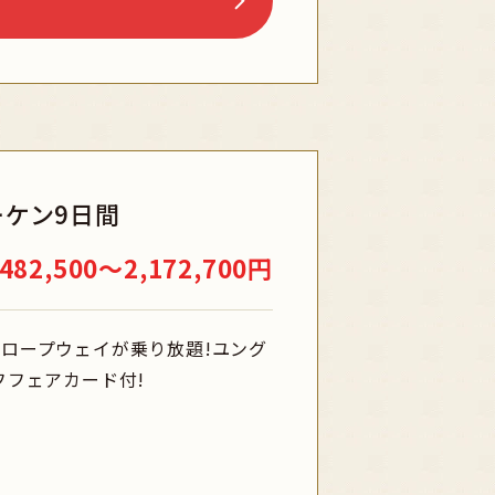
25
26
付き
博物館
ケン9日間
ョー
482,500〜2,172,700円
ロープウェイが乗り放題!ユング
フフェアカード付!
観賞
リゾート