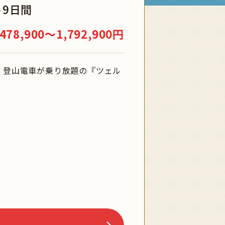
9日間
478,900〜1,792,900円
、登山電車が乗り放題の『ツェル
をすべて選択
ン
金
土
4
5
11
12
18
19
旅行