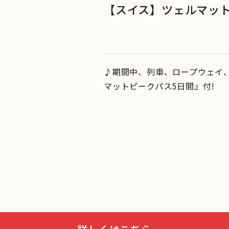
【スイス】ツェルマット
♪期間中、列車、ロープウェイ
マットピークパス5日間』付!
ス
2026
年
9
月
この月をすべて選択
この月
卒業旅行
ハネムー
エコノミー
ハート
周遊
女性限定
火
水
木
金
土
日
月
火
水
木
能
おひとり様参加限定
1
1
2
3
アー
4
5
6
7
8
6
7
8
9
10
レクション
11
12
13
14
15
13
14
15
16
17
観光列車
クルーズ