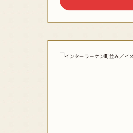
16
17
レンタカー
中国
オセアニア
23
24
宿泊施設、送迎 
四国
ハワイ
30
31
プールあり
九州・沖縄
ミクロネシア
歴史 / 文化
世界遺産
寺社・札所
イルミネー
花 / 自然
指定
除
自然探訪
島めぐり