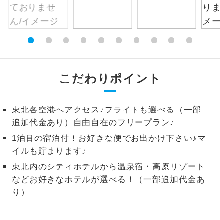
1名様から出発可能な個人型プランで
1名様催行
す。
2名様から出発可能な個人型プランで
2名様催行
す。
こだわりポイント
おひとり様参
おひとり様限定でご参加いただけるコー
加限定
スです。
東北各空港へアクセス♪フライトも選べる（一部
1名様1室同代
1名様1室利用でも追加料金がかからない
金
追加代金あり）自由自在のフリープラン♪
コースです。
1泊目の宿泊付！お好きな便でお出かけ下さい♪マ
ご夫婦限定でご参加いただけるコースで
イルも貯まります♪
ご夫婦限定
す。
東北内のシティホテルから温泉宿・高原リゾート
女性限定でご参加いただけるコースで
などお好きなホテルが選べる！（一部追加代金あ
女性限定
す。
り）
ご参加にあたり年齢に制限があるコース
年齢制限あり
です。