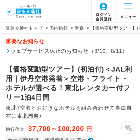
「価格変動型ツアー」に関するご案内
ログイン
メニュー
会員登録
>
>
>
阪急交通社トップ
国内旅行
青森
【価格変動型ツアー】(
アイコン
説明
重要なお知らせ
価格変動型ツアーとは
往路出発空港（駅）から復路到着空港
ウェブサービス休止のお知らせ（8/10、8/11）
添乗員同行
（駅）まで同行します。
航空会社が設定する「個人包括旅行運
【価格変動型ツアー】(初泊付)＜JAL利
現地添乗員同
賃」を利用したツアーです。
現地到着空港（駅）から最終日出発空港
行
（駅）まで添乗員が同行します。
用｜伊丹空港発着＞空港・フライト・
お申し込み時期・ご利用便の空席状況に
ホテルが選べる！東北レンタカー付フ
よって料金が変動いたします。
バスガイド乗
バスガイドが乗務し、車内での観光案内
リー1泊4日間
務
があります。
東北7空港とお好きなホテルを組み合わせて自由自
以下の注意事項をあらかじめご了承いただき
新コース
初登場のコースです。
在に東北周遊♪
ますようお願いいたします。
37,700～100,200
円
旅行代金
ユネスコに登録されている文化遺産や自
世界遺産
お支払いについて
然遺産を訪ねるコースです。