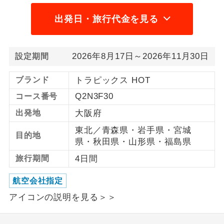
出発日・旅行代金を見る
利用航空会社が指定なので、ご出発の計
航空会社指定
画にとても便利です。
ご紹介するホテルを指定したコースで
2026年8月17日～2026年11月30日
ホテル指定
設定期間
す。
ブランド
トラピックス HOT
おひとり様バ
おひとり様でバス席を2席利⽤できま
ス2席利用
Q2N3F30
コース番号
す。
出発地
大阪府
東北／青森県・岩手県・宮城
目的地
県・秋田県・山形県・福島県
旅行期間
4日間
航空会社指定
アイコンの説明を見る＞＞