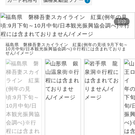
カード利用可
価格変動型ツアー
お支払いは、クレジットカード決済のみとな
絶景
絶景スポットに立ち寄るコースです。
ります。
1
/
10
お申し込みの最後にクレジットカード決済を
温泉
温泉地にも宿泊するコースです。
していただき、決済手続き完了をもちまし
て、ご旅行の契約が成立となります。
ご宿泊ホテルに露天風呂が付いていま
福島県 磐梯吾妻スカイライン 紅葉(例年の見頃:9月下旬～
露天風呂
10月中旬/日本観光振興協会調べ)※行程には含まれておりま
す。
せん/イメージ
ご予約方法について
大浴場
ご宿泊ホテルに大浴場が付いています。
ウェブ限定コースとなりますので、コールセ
ンター及びカウンターでのお申し込みはでき
全てのお食事が付いていますので、お食
ません。
全食事付き
事の心配はいりません。（機内食を除
く）
お部屋にてゆっくりとお召し上がりいた
お部屋食
だけます。
トラベルイヤ
周りの音を気にせず、ガイドさんの説明
ホン
をじっくり聞くことができます。