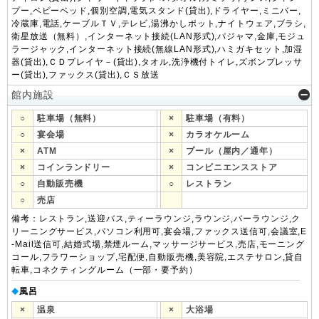
プー,ベビーベッド,個別空調,電気スタンド(貸出),ドライヤー,ミニバー,
冷蔵庫,電話,ケーブルＴＶ,テレビ,湯沸かしポット,ナイトウェア,ブラシ,
衛星放送（無料）,インターネット接続(LAN形式),パジャマ,金庫,モジュ
ラージャック,インターネット接続(無線LAN形式),ハミガキセット,加湿
器(貸出),ＣＤプレイヤ－(貸出),タオル,洗浄機付トイレ,ズボンプレッサ
ー(貸出),ファックス(貸出),ＣＳ放送
館内施設
○
駐車場（無料）
×
駐車場（有料）
○
宴会場
×
カラオケルーム
×
ATM
×
プール（屋内／通年）
×
コインランドリー
×
コンビニエンスストア
○
自動販売機
○
レストラン
○
売店
備考：レストラン,送迎バス,ティーラウンジ,ラウンジ,バーラウンジ,ク
リーニングサービス,パソコン利用可,宴会場,ファックス送信可,会議室,E
-Mail送信可,結婚式場,禁煙ルーム,マッサージサービス,売店,モーニング
コール,フラワーショップ,宅配便,自動販売機,美容院,エステサロン,貸自
転車,コネクティングルーム（一部・要予約）
風呂
◆
×
温泉
×
大浴場