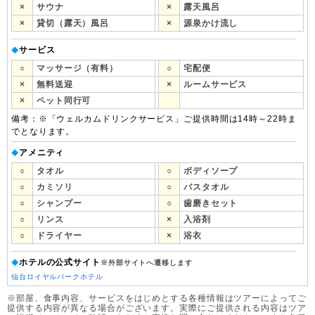
×
サウナ
×
露天風呂
×
貸切（露天）風呂
×
源泉かけ流し
サービス
◆
○
マッサージ（有料）
○
宅配便
×
無料送迎
×
ルームサービス
×
ペット同行可
備考：※「ウェルカムドリンクサービス」ご提供時間は14時～22時ま
でとなります。
アメニティ
◆
○
タオル
○
ボディソープ
○
カミソリ
○
バスタオル
○
シャンプー
○
歯磨きセット
○
リンス
×
入浴剤
○
ドライヤー
×
浴衣
ホテルの公式サイト
◆
※外部サイトへ遷移します
仙台ロイヤルパークホテル
※部屋、食事内容、サービスをはじめとする各種情報はツアーによってご
提供する内容が異なる場合がございます。実際にご提供される内容はツア