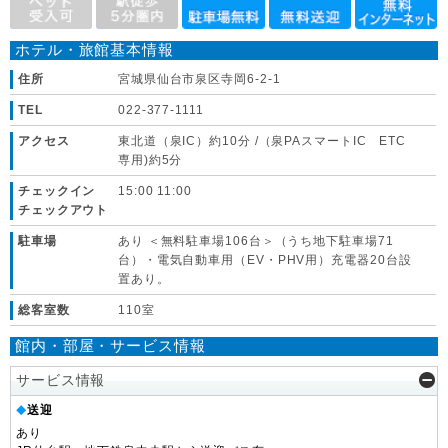
ホテル・旅館基本情報
住所
宮城県仙台市泉区寺岡6-2-1
TEL
022-377-1111
アクセス
東北道（泉IC）約10分 /（泉PAスマートIC ETC
専用)約5分
チェックイン
15:00 11:00
チェックアウト
駐車場
あり ＜無料駐車場106台＞（うち地下駐車場71
台）・電気自動車用（EV・PHV用）充電器20台設
置あり。
総客室数
110室
館内・部屋・サービス情報
サービス情報
送迎
◆
あり