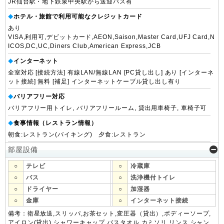
JR仙台駅・地下鉄泉中央駅から送迎バス有
ホテル・旅館で利用可能なクレジットカード
◆
あり
VISA,利用可,デビットカード,AEON,Saison,Master Card,UFJ Card,N
ICOS,DC,UC,Diners Club,American Express,JCB
インターネット
◆
全室対応 [接続方法] 有線LAN/無線LAN [PC貸し出し] あり [インターネ
ット接続] 無料 [補足] インターネットケーブル貸し出し有り
バリアフリー対応
◆
バリアフリー用トイレ, バリアフリールーム, 貸出用車椅子, 車椅子可
食事情報（レストラン情報）
◆
朝食:レストラン(バイキング) 夕食:レストラン
部屋設備
○
テレビ
○
冷蔵庫
○
バス
○
洗浄機付トイレ
○
ドライヤー
○
加湿器
○
金庫
○
インターネット接続
備考：衛星放送,スリッパ,お茶セット,変圧器（貸出）,ボディーソープ,
アイロン(貸出),シャワーキャップ,バスタオル,カミソリ,リンス,シャン