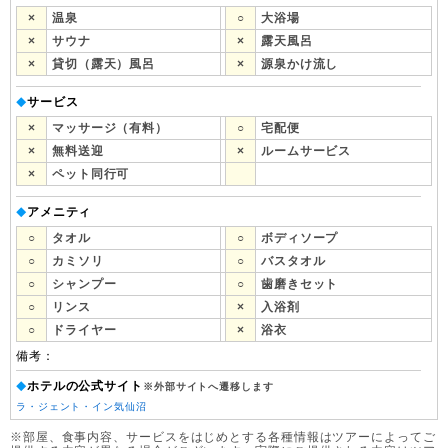
×
温泉
○
大浴場
×
サウナ
×
露天風呂
×
貸切（露天）風呂
×
源泉かけ流し
サービス
◆
×
マッサージ（有料）
○
宅配便
×
無料送迎
×
ルームサービス
×
ペット同行可
アメニティ
◆
○
タオル
○
ボディソープ
○
カミソリ
○
バスタオル
○
シャンプー
○
歯磨きセット
○
リンス
×
入浴剤
○
ドライヤー
×
浴衣
備考：
ホテルの公式サイト
◆
※外部サイトへ遷移します
ラ・ジェント・イン気仙沼
※部屋、食事内容、サービスをはじめとする各種情報はツアーによってご