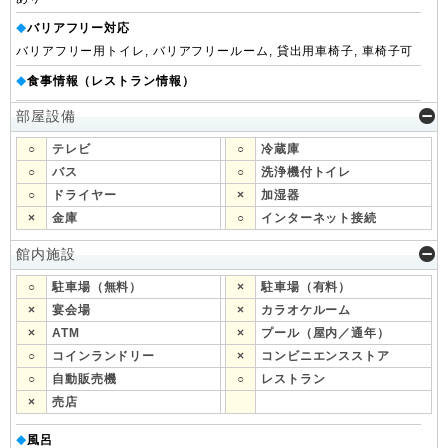
バリアフリー対応
◆
バリアフリー用トイレ, バリアフリールーム, 貸出用車椅子, 車椅子可
食事情報（レストラン情報）
◆
部屋設備
○
テレビ
○
冷蔵庫
○
バス
○
洗浄機付トイレ
○
ドライヤー
×
加湿器
×
金庫
○
インターネット接続
館内施設
○
駐車場（無料）
×
駐車場（有料）
×
宴会場
×
カラオケルーム
×
ATM
×
プール（屋内／通年）
○
コインランドリー
×
コンビニエンスストア
○
自動販売機
○
レストラン
×
売店
風呂
◆