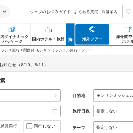
ウェブのお悩みガイド
よくある質問
店舗案内
海外
国内ダイナミック
海外航空
国内ホテル・旅館
海外ツアー
パッケージ
ホテ
フランス旅行
>
関西発 モンサンミッシェル旅行・ツアー
らせ（8/10、8/11）
サンミッシェルはグランド・リュやガブリエルの塔などの観光スポ
検索
トなどのグルメもいっぱい！お得なモンサンミッシェル旅行・モン
ら阪急交通社におまかせ！
目的地
旅行日数
地係員
同行
同行しない
テーマ