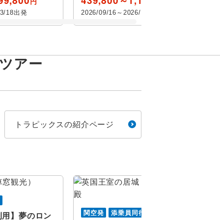
99,800
439,800～1,179,800
円
円
03/18出発
2026/09/16～2026/10/17出発
ツアー
をすべて選択
ン
トラピックスの紹介ページ
金
土
イユ
ー
行
旅行
関空発
添乗員同行
利用】夢のロン