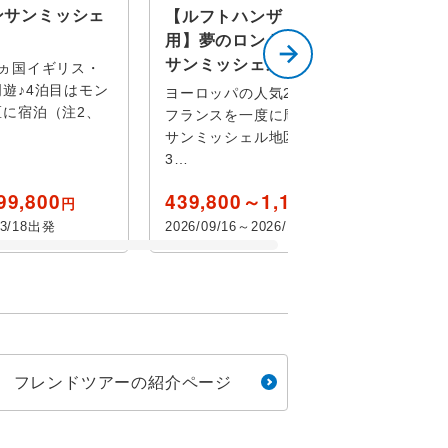
ンサンミッシェ
【ルフトハンザ ドイツ航空利
ル
用】夢のロンドン・パリ・モン
サンミッシェル 8日間
ヵ国イギリス・
伊丹
ソンヌ
遊♪4泊目はモン
ヨーロッパの人気2ヵ国イギリス・
付き
に宿泊（注2、
フランスを一度に周遊♪4泊目はモン
伊丹又は神戸
ニー
サンミッシェル地区に宿泊（注2、
3…
ル
博物館
99,800
439,800～1,179,800
円
円
リオン
03/18出発
2026/09/16～2026/10/17出発
ョー
観賞
フレンドツアーの紹介ページ
リゾート
ーズ