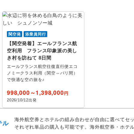
避暑地
ィ
アジャクシオ
ミュール
観戦
ド プロヴァン
シェルブール
エトルタ
戦
ゴルフ
関空発
添乗員同行
ーヌブロー
ラ ロシェル
ルルド
【関空発着】エールフランス航
ーブ
イエール
エビアン
空利用 フランス印象派の美し
テーマパーク
ウェブ限
き村を訪ねて 8日間
ル
サンジャンピエドポー
カンペー
エールフランス航空往復直行便エコ
ノミークラス利用（関空⇔パリ間）
ブレスト
ヴェズレ
で快適な空の旅を♪
コンク
ロカマド
998,000～1,398,000
円
2026/10/12出発
ムスティエ・サント・
サン ペ 
ンティエール
マリー
ル
海外航空券とホテルの組み合わせが自由に選べてセ
ツ
テル
それぞれ単品の購入も可能です。
海外航空券・ホテ