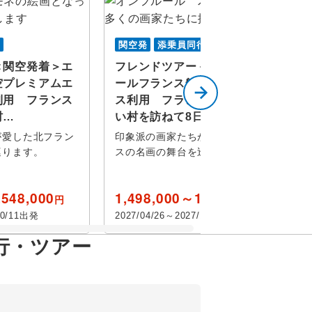
行
関空発
添乗員同行
＜関空発着＞エ
フレンドツアー＜関空発着＞エ
空プレミアムエ
ールフランス航空ビジネスクラ
利用 フランス
ス利用 フランス印象派の美し
村…
い村を訪ねて8日…
が愛した北フラン
印象派の画家たちが愛した北フラン
巡ります。
スの名画の舞台を巡ります。
,548,000
1,498,000～1,798,000
円
円
10/11出発
2027/04/26～2027/10/11出発
行・ツアー