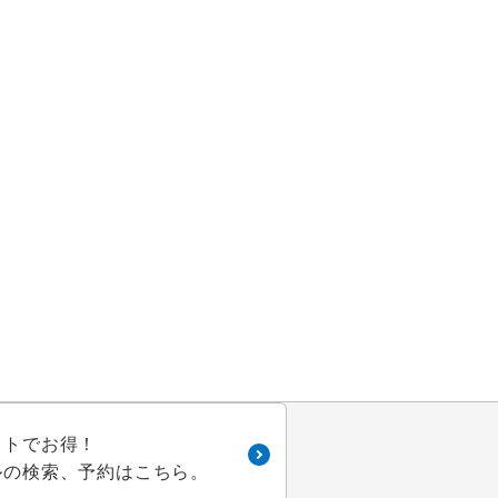
ーズ
定
ル
ー
ゥール
シュル ニヴェ
ットでお得！
ルの検索、予約はこちら。