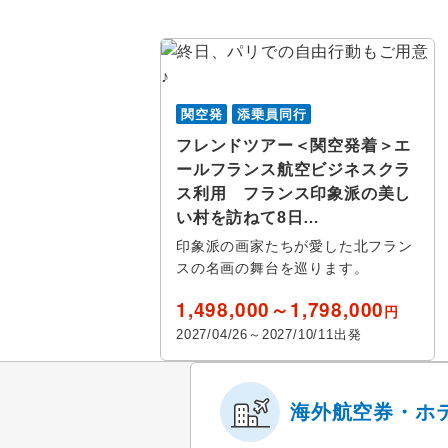
花見
シャンテ
九州・沖縄
スポーツ体験 / 
サンレミ
ス
スポーツ観
関空発
添乗員同行
フォンテ
その他テーマ
フレンドツアー＜関空発着＞エ
アンティ
ールフランス航空ビジネスクラ
グルメ
ス利用 フランス印象派の美し
ル アーブ
い村を訪ねて8日…
印象派の画家たちが愛した北フラン
クルバン
スの名画の舞台を巡ります。
カオール
1,498,000～1,798,000
円
2027/04/26～2027/10/11出発
アルジェ
ビアリッ
海外航空券・ホ