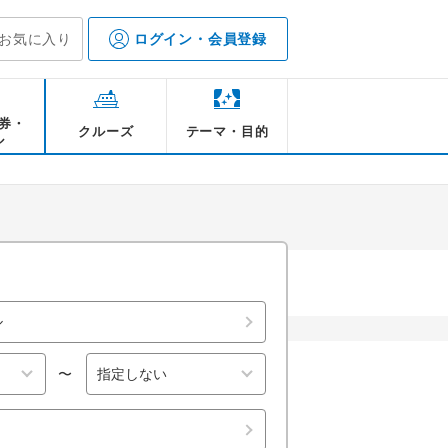
お気に入り
ログイン・会員登録
券・
クルーズ
テーマ・目的
ル
ット、オムレツやガ
サンミッシェルツア
【モンサンミッシェル】夕暮れ
【モンサンミッシェル】修道院
【モンサンミッシェル】全体
〜