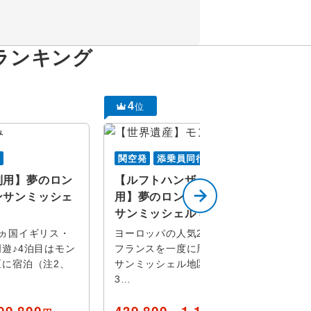
ランキング
4
位
行
関空発
添乗員同行
利用】夢のロン
【ルフトハンザ ドイツ航空利
ンサンミッシェ
用】夢のロンドン・パリ・モン
サンミッシェル 8日間
ヵ国イギリス・
ヨーロッパの人気2ヵ国イギリス・
遊♪4泊目はモン
フランスを一度に周遊♪4泊目はモン
に宿泊（注2、
サンミッシェル地区に宿泊（注2、
3…