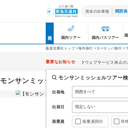
関西発
現在の出発地
北海道発
国内
東北発
国内ツアー
国内バスツアー
関東・甲信越発
阪急交通社トップ
>
海外旅行
>
ヨーロッパ旅行
>
北陸発
重要なお知らせ
ウェブサービス休止のお知
東海発
モン
モンサンミッシェルツアー
モンサンミッシェル旅行・ツアー
関西発
レッ
ーな
中国発
出発地
四国発
出発日
九州・沖縄発
添乗員
添乗員
同行
現