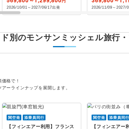
569,800～1,299,800
369,800～1,1
円
2026/10/01～2027/06/17出発
2026/11/09～2027/
ンド別のモンサンミッシェル旅行・
ス
年
月
この月をすべて選択
この月
卒業旅行
ハネムー
エコノミー
ハート
すべて
周遊
女性限定
頃価格で！
火
水
木
金
土
日
月
火
水
木
モンサンミッシェル
ヴェルサ
ツアーラインナップを展開します。
能
おひとり様参加限定
アー
ロワール地方
シャモニ
レクション
アヴィニヨン
アルル
関空発
添乗員同行
関空発
添乗員同
観光列車
クルーズ
ブール
マルセイユ
ゴルド
【フィンエアー利用】フランス
【フィンエアー