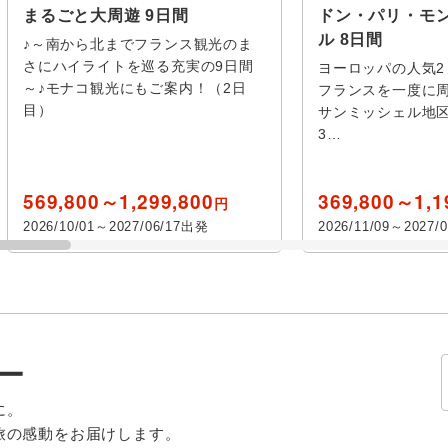
付き
まるごと大周遊 9日間
ドン・パリ・モ
エクス アン プロヴァ
て
ル
シャルト
ル 8日間
♪～南から北までフランス観光のま
ンス
他
さにハイライトを巡る充実の9日間
ヨーロッパの人気2
伊丹
関空又は
ヌ
ランス
カルカッ
～♪モナコ観光にもご案内！（2日
フランスを一度に周
ホテル日本語スタッフ
往復送迎
目）
サンミッシェル地区
神戸
伊丹又は神戸
関空又は
ン ド リュズ
エズ
ジヴェル
3…
新神戸駅・新大阪駅・
神戸港
シャモニーモンブラン
リクヴィ
京都駅
歴史
美術館・
569,800～1,299,800
369,800～1,1
円
大阪港
オンフルール
大阪南港
サンテミ
2026/10/01～2027/06/17出発
2026/11/09～2027/
めぐり
音楽・コンサート
祭り・シ
ル
兵庫その他
リヨン
滋賀
マントン
ション
ン
奈良
ボーヌ
アルビ
設定する
設定する
設定する
設定する
設定する
設定する
設定する
外
オーヴェル シュル オ
登山・ハイキング
オーロラ
ナンシー
ー
ワーズ
紅葉
ビーチ・
に。
サルラ
トゥール
旅の感動をお届けします。