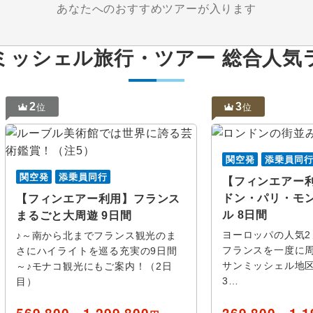
あなたへのおすすめツアーが入ります
ミッシェル旅行・ツアー 総合人気
2
3
位
位
関空発
添乗員同
関空発
添乗員同行
【フィンエアー
ドン・パリ・モ
【フィンエアー利用】フランス
ル 8日間
まるごと大周遊 9日間
ヨーロッパの人気2
♪～南から北までフランス観光のま
フランスを一度に周
さにハイライトを巡る充実の9日間
サンミッシェル地区
～♪モナコ観光にもご案内！（2日
3…
目）