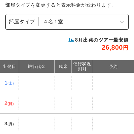
部屋タイプを変更すると表示料金が変わります。
部屋タイプ
8
月出発のツアー最安値
26,800
円
催行状況
出発日
旅行代金
残席
予約
割引
1
(土)
2
(日)
3
(月)