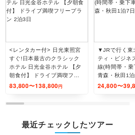
<レンタカー付> 日光東照宮
▼JRで行く東
すぐ!日本最古のクラシック
ティ・ビジネ
ホテル 日光金谷ホテル 【夕
線(時間帯・乗
朝食付】 ドライブ満喫フリ
青森・秋田1泊
ープラン 2泊3日
83,800〜138,800
24,800〜39,
円
最近チェックしたツアー