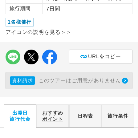
旅行期間
7日間
利用航空会社が指定なので、ご出発の計
航空会社指定
画にとても便利です。
1名様催行
アイコンの説明を見る＞＞
ご紹介するホテルを指定したコースで
ホテル指定
す。
おひとり様バ
おひとり様でバス席を2席利⽤できま
URLをコピー
ス2席利用
す。
このツアーはご用意がありません
資料請求
出発日
おすすめ
日程表
旅行条件
旅行代金
ポイント