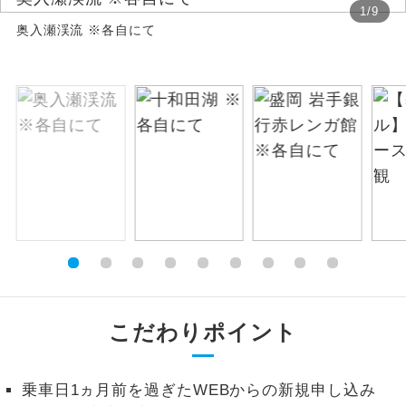
1
/
9
奥入瀬渓流 ※各自にて
絶景
絶景スポットに立ち寄るコースです。
温泉
温泉地にも宿泊するコースです。
ご宿泊ホテルに露天風呂が付いていま
露天風呂
す。
大浴場
ご宿泊ホテルに大浴場が付いています。
全てのお食事が付いていますので、お食
全食事付き
事の心配はいりません。（機内食を除
く）
お部屋にてゆっくりとお召し上がりいた
お部屋食
こだわりポイント
だけます。
トラベルイヤ
周りの音を気にせず、ガイドさんの説明
ホン
乗車日1ヵ月前を過ぎたWEBからの新規申し込み
をじっくり聞くことができます。