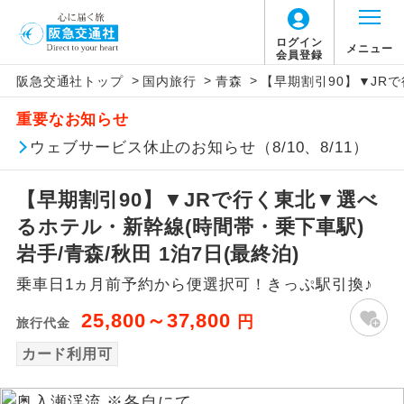
ログイン
メニュー
会員登録
>
>
>
阪急交通社トップ
国内旅行
青森
【早期割引90】▼JRで
アイコン
説明
重要なお知らせ
往路出発空港（駅）から復路到着空港
ウェブサービス休止のお知らせ（8/10、8/11）
添乗員同行
（駅）まで同行します。
【早期割引90】▼JRで行く東北▼選べ
現地添乗員同
現地到着空港（駅）から最終日出発空港
行
（駅）まで添乗員が同行します。
るホテル・新幹線(時間帯・乗下車駅)
岩手/青森/秋田 1泊7日(最終泊)
バスガイド乗
バスガイドが乗務し、車内での観光案内
務
乗車日1ヵ月前予約から便選択可！きっぷ駅引換♪
があります。
25,800～37,800
円
旅行代金
新コース
初登場のコースです。
カード利用可
ユネスコに登録されている文化遺産や自
世界遺産
然遺産を訪ねるコースです。