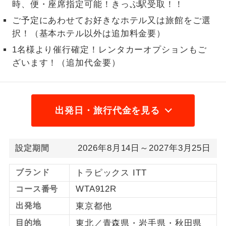
時、便・座席指定可能！きっぷ駅受取！！
1名様から出発可能な個人型プランで
ご予定にあわせてお好きなホテル又は旅館をご選
1名様催行
す。
択！（基本ホテル以外は追加料金要）
2名様から出発可能な個人型プランで
1名様より催行確定！レンタカーオプションもご
2名様催行
す。
ざいます！（追加代金要）
おひとり様参
おひとり様限定でご参加いただけるコー
加限定
スです。
出発日・旅行代金を見る
1名様1室同代
1名様1室利用でも追加料金がかからない
金
コースです。
2026年8月14日～2027年3月25日
設定期間
ご夫婦限定でご参加いただけるコースで
ご夫婦限定
す。
ブランド
トラピックス ITT
女性限定でご参加いただけるコースで
女性限定
WTA912R
コース番号
す。
出発地
東京都他
ご参加にあたり年齢に制限があるコース
年齢制限あり
目的地
東北／青森県・岩手県・秋田県
です。