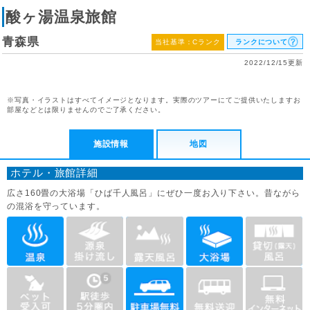
酸ヶ湯温泉旅館
青森県
当社基準：Cランク
ランクについて
2022/12/15更新
※写真・イラストはすべてイメージとなります。実際のツアーにてご提供いたしますお
部屋などとは限りませんのでご了承ください。
施設情報
地図
ホテル・旅館詳細
広さ160畳の大浴場「ひば千人風呂」にぜひ一度お入り下さい。昔ながら
の混浴を守っています。