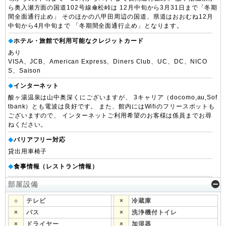
ら奥入瀬方面の国道102号線傘松峠は 12月中旬から3月31日まで「冬期
間全面通行止め」 そのほかの八甲田周辺の国道、県道はおおむね12月
中旬から4月中旬まで 「冬期間全面通行止め」となります。
ホテル・旅館で利用可能なクレジットカード
◆
あり
VISA、JCB、American Express、Diners Club、UC、DC、NICO
S、Saison
インターネット
◆
酸ヶ湯温泉は山中奥深くにございますが、 3キャリア（docomo,au,Sof
tbank）とも電波は良好です。 また、館内にはWifiのフリースポットも
ございますので、 インターネットご利用希望のお客様は係員までお尋
ねください。
バリアフリー対応
◆
貸出用車椅子
食事情報（レストラン情報）
◆
部屋設備
○
テレビ
×
冷蔵庫
×
バス
×
洗浄機付トイレ
×
ドライヤー
×
加湿器