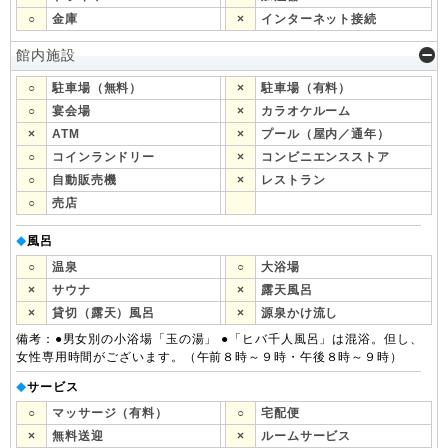
○
金庫
×
インターネット接続
館内施設
○
駐車場（無料）
×
駐車場（有料）
○
宴会場
×
カラオケルーム
×
ATM
×
プール（屋内／通年）
○
コインランドリー
×
コンビニエンスストア
○
自動販売機
×
レストラン
○
売店
風呂
◆
○
温泉
○
大浴場
×
サウナ
×
露天風呂
×
貸切（露天）風呂
×
源泉かけ流し
備考：●男女別の小浴場「玉の湯」 ●「ヒバ千人風呂」は混浴。但し、
女性専用時間がございます。（午前８時～９時・午後８時～９時）
サービス
◆
○
マッサージ（有料）
○
宅配便
×
無料送迎
×
ルームサービス