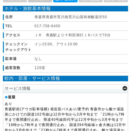
ホテル・旅館基本情報
住所
青森県青森市荒川南荒川山国有林酸湯沢50
TEL
017-738-6400
アクセス
ＪＲ 青森駅より十和田湖行ＪＲバスで70分
チェックイン
イン15:00、アウト10:00
チェックアウト
駐車場
なし
総客室数
129室
館内・部屋・サービス情報
サービス情報
送迎
◆
あり
青森駅前(アウガ駐車場横) 発送迎バスあり/要予約 青森市から酸ケ湯温
泉にかけての国道102号線は12月中旬から3月中旬まで 「21時から7時
半まで夜間通行止め」 県道40号線田代平は12月中旬から3月中旬まで
「18時から7時半まで夜間通行止め」 国道394号線城ヶ倉大橋は12月中
旬から3月中旬まで「21時から7時半まで夜間通行止め」 酸ケ湯温泉か