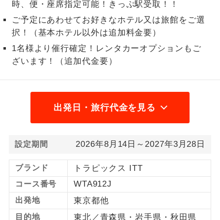
時、便・座席指定可能！きっぷ駅受取！！
1名様から出発可能な個人型プランで
ご予定にあわせてお好きなホテル又は旅館をご選
1名様催行
す。
択！（基本ホテル以外は追加料金要）
2名様から出発可能な個人型プランで
1名様より催行確定！レンタカーオプションもご
2名様催行
す。
ざいます！（追加代金要）
おひとり様参
おひとり様限定でご参加いただけるコー
加限定
スです。
出発日・旅行代金を見る
1名様1室同代
1名様1室利用でも追加料金がかからない
金
コースです。
2026年8月14日～2027年3月28日
設定期間
ご夫婦限定でご参加いただけるコースで
ご夫婦限定
す。
ブランド
トラピックス ITT
女性限定でご参加いただけるコースで
女性限定
WTA912J
コース番号
す。
出発地
東京都他
ご参加にあたり年齢に制限があるコース
年齢制限あり
目的地
東北／青森県・岩手県・秋田県
です。