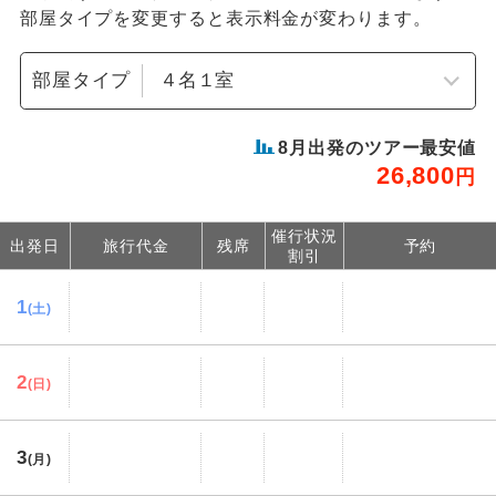
部屋タイプを変更すると表示料金が変わります。
部屋タイプ
8
月出発のツアー最安値
26,800
円
催行状況
出発日
旅行代金
残席
予約
割引
1
(土)
2
(日)
3
(月)