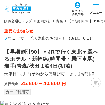
ログイン
メニュー
会員登録
>
>
>
阪急交通社トップ
国内旅行
青森
【早期割引90】▼JRで
アイコン
説明
重要なお知らせ
往路出発空港（駅）から復路到着空港
ウェブサービス休止のお知らせ（8/10、8/11）
添乗員同行
（駅）まで同行します。
【早期割引90】▼JRで行く東北▼選べ
現地添乗員同
現地到着空港（駅）から最終日出発空港
行
（駅）まで添乗員が同行します。
るホテル・新幹線(時間帯・乗下車駅)
岩手/青森/秋田 1泊4日(初泊)
バスガイド乗
バスガイドが乗務し、車内での観光案内
務
乗車日1ヵ月前予約から便選択可！きっぷ駅引換♪
があります。
25,800～40,800
円
旅行代金
新コース
初登場のコースです。
カード利用可
ユネスコに登録されている文化遺産や自
世界遺産
然遺産を訪ねるコースです。