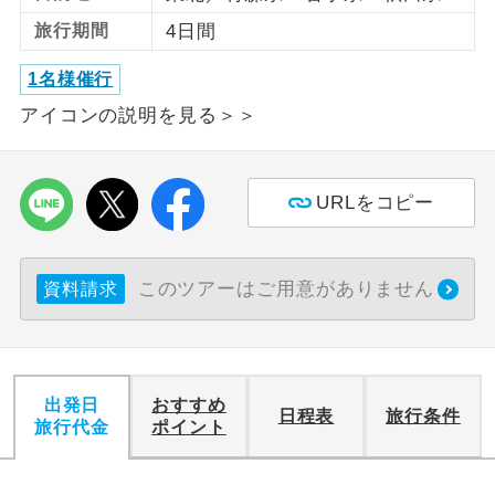
旅行期間
4日間
利用航空会社が指定なので、ご出発の計
航空会社指定
画にとても便利です。
1名様催行
アイコンの説明を見る＞＞
ご紹介するホテルを指定したコースで
ホテル指定
す。
おひとり様バ
おひとり様でバス席を2席利⽤できま
URLをコピー
ス2席利用
す。
このツアーはご用意がありません
資料請求
出発日
おすすめ
日程表
旅行条件
旅行代金
ポイント