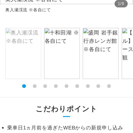
1
/
9
奥入瀬渓流 ※各自にて
絶景
絶景スポットに立ち寄るコースです。
温泉
温泉地にも宿泊するコースです。
ご宿泊ホテルに露天風呂が付いていま
露天風呂
す。
大浴場
ご宿泊ホテルに大浴場が付いています。
全てのお食事が付いていますので、お食
全食事付き
事の心配はいりません。（機内食を除
く）
お部屋にてゆっくりとお召し上がりいた
お部屋食
こだわりポイント
だけます。
トラベルイヤ
周りの音を気にせず、ガイドさんの説明
ホン
乗車日1ヵ月前を過ぎたWEBからの新規申し込み
をじっくり聞くことができます。