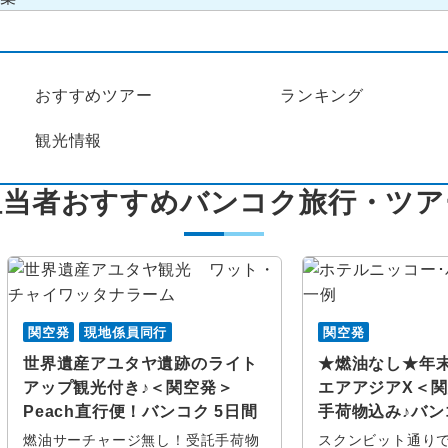
おすすめツアー
ランキング
観光情報
担当者おすすめバンコク旅行・ツア
関空発
現地係員同行
関空発
世界遺産アユタヤ遺跡のライト
★燃油なし★年
アップ観光付き♪＜関空発＞
エアアジアX＜
Peach直行便！バンコク 5日間
手荷物込み♪バン
燃油サーチャージ無し！受託手荷物
スクンビット通り