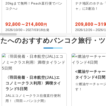
20kgまで無料！Peach直行便でバン
ナナ地区のホテル
コクへ♪
ャ」に3連泊！
92,800～214,800
209,800～319
円
2026/10/30～2027/03/18出発
2026/12/26～2026/
なたへのおすすめバンコク旅行・ツ
<燃油サーチャー
タイランド4日間
〈羽田発着・日本航空(JAL)エ
コノミークラス利用〉満喫タイ
☆燃油サーチャー
ランド5日間
す！
JALエコノミークラス往復直行便利
用！（羽田⇔バンコク間）