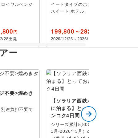
「ロイヤルベンジ
イートタイプのホテル「バイヨーク
スイート ホテル」に2連泊！
,800
199,800～282,800
円
円
12/28出発
2026/12/26～2026/12/30出発
アー
ジ不要>煌めき
【ソラリア西鉄ホテルバンコク
に泊まる】とっておき!決定版バ
ジ別途負担不要で
ンコク4日間
シリーズ累計5,800名以上（2024年
1月-2026年3月）のお客様にご予約
ご参加いただいたタイ人…