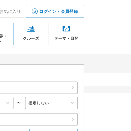
お気に入り
ログイン・会員登録
券・
クルーズ
テーマ・目的
ル
ソーイなどのグル
ンコク】ワット・サマーン・ラッタナーラーム
ンコク】ワット・サマーン・ラッタナーラーム
【バンコク】ワット・アルン
〜