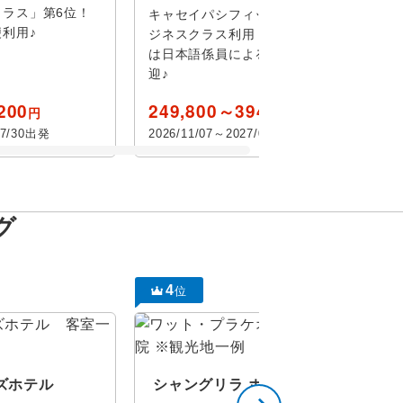
ラス」第6位！
キャセイパシフィック航空全区間ビ
利用♪
ジネスクラス利用！空港～ホテル間
は日本語係員による専用車にてご送
迎♪
付き
200
249,800～394,800
円
円
07/30出発
2026/11/07～2027/03/25出発
博物館
ョー
グ
4
位
観賞
リゾート
ズホテル
シャングリラ ホテル バンコク