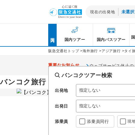
未選択
現在の出発地
北海道発
国内
東北発
国内ツアー
国内バスツアー
関東・甲信越発
阪急交通社トップ
>
海外旅行
>
アジア旅行
>
タイ
北陸発
重要なお知らせ
ウェブサービス休止のお知
東海発
バンコクツアー検索
バンコクはワット・プ
バンコク旅行・ツアー
関西発
メもいっぱい！お得な
出発地
中国発
出発日
四国発
九州・沖縄発
添乗員
添乗員
同行
現