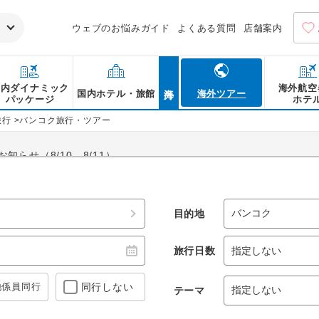
ウェブのお悩みガイド
よくある質問
店舗案内
海外
国内ダイナミック
海外航空
国内ホテル・旅館
海外ツアー
パッケージ
ホテ
旅行
>
バンコク旅行・ツアー
らせ（8/10、8/11）
ラケオやカオサン通りなどの観光スポット、マッサマンカレーやカオ
バンコク旅行・バンコクツアーなら阪急交通社におまかせ！
目的地
【バ
【バ
旅行日数
地係員
同行
同行しない
テーマ