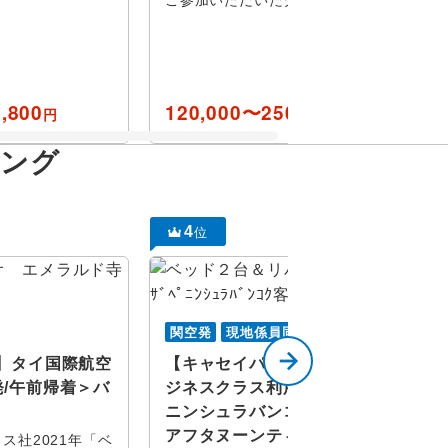
,800
120,000〜250,000
円
円
キング
をすべて選択
4
ン
位
金
土
イ
関空発
現地係員同行
ナブリ
】タイ国際航空
【キャセイパシフィック航空ビ
/午前帰着＞バ
ジネスクラス利用】憧れのザペ
旅行
ニンシュラバンコクに3連泊！
アフタヌーンティ…
ス社2021年「ベ