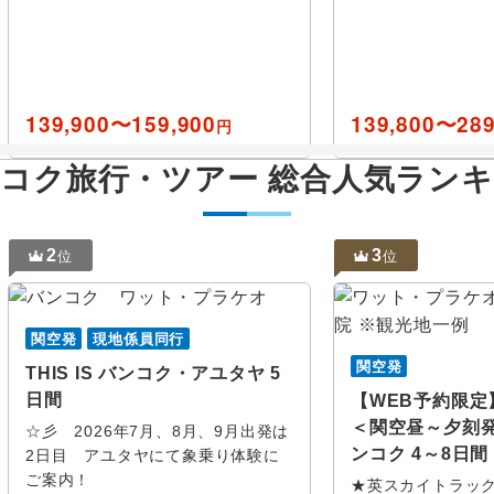
139,900〜159,900
139,800〜289
円
コク旅行・ツアー 総合人気ラン
ス
年
月
この月をすべて選択
この月
2
3
卒業旅行
ハネムー
位
位
エコノミー
ハート
て
周遊
女性限定
火
水
木
金
土
日
月
火
水
木
プーケット
チェンマ
関空発
現地係員同行
能
おひとり様参加限定
アー
関空発
THIS IS バンコク・アユタヤ 5
パタヤ
カンチャ
日間
【WEB予約限定
レクション
トム
ウドンタニ
スコタイ
＜関空昼～夕刻発
☆彡 2026年7月、8月、9月出発は
観光列車
クルーズ
ンコク 4～8日間
2日目 アユタヤにて象乗り体験に
トム
サムイ
ノンカイ
ご案内！
★英スカイトラック