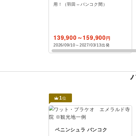
レンタカー
中国
用！（羽田⇔バンコク間）
アンパワ
宿泊施設、送迎 
四国
プールあり
九州・沖縄
139,900～159,900
円
歴史 / 文化
2026/09/10～2027/03/13出発
世界遺産
寺社・札所
イルミネー
花 / 自然
1
位
指定
除
自然探訪
島めぐり
ペニンシュラ バンコク