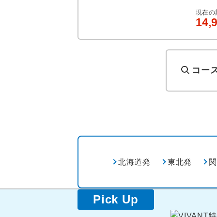
現在の
14,
コー
北海道発
東北発
関
Pick Up