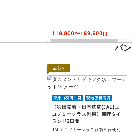
119,800〜189,800
円
バン
北海道
アジア
旅行タイプ
エコノミー
トラピック
催行確定
年
月
1
家族旅行
位
東北
プレミアム
クリスタル
1名催行
タイすべ
長期滞在
関東・甲信越
ビジネス
e-very
2名催行
日
月
バンコク
1名参加可
北陸
ファースト
フレンドツ
東京（羽田）発
現地係員同行
アユタヤ
〈羽田発着・日本航空(JAL)エ
乗り物
東海
ロイヤルコ
ナコンパ
コノミークラス利用〉満喫タイ
列車の旅
ランド5日間
関西
その他
ナコンパ
JALエコノミークラス往復直行便利