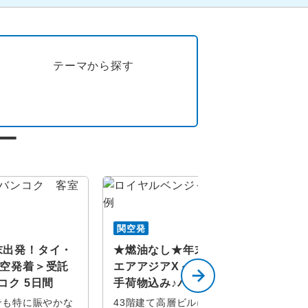
テーマから探す
ー
関空発
末出発！タイ・
★燃油なし★年末出発！タイ・
関空発着＞受託
エアアジアX＜関空発着＞受託
コク 5日間
手荷物込み♪バンコク 4日間
でも特に賑やかな
43階建て高層ビルに位置する全室ス