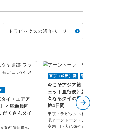
トラピックスの紹介ページ
東京（成田）発
現地係員同行
今こそアジア旅！〈タイベトジ
同行
ェット直行便〉新発見紀行！悠
久なるタイの夢幻風景に出会う
【タイ・エアア
旅4日間
用】＜添乗員同
りだくさんタイ
東京トラピックス初登場！タイの秘
境アーントーン・スパンブリーへご
案内！巨大仏像や百年市場！
アX直行便利用≫