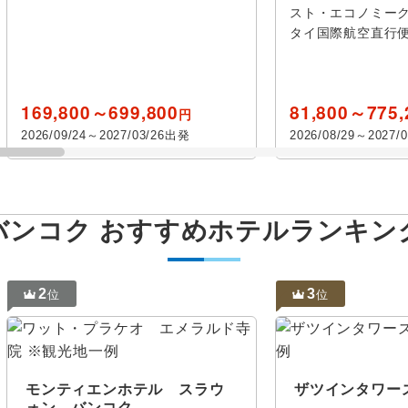
付き
スト・エコノミーク
ー
チェンライ
タイ国際航空直行便
他
ホテル日本語スタッフ
往復送迎
169,800～699,800
81,800～775,
円
2026/09/24～2027/03/26出発
2026/08/29～2027/
歴史
美術館・
めぐり
音楽・コンサート
祭り・シ
バンコク おすすめホテルランキン
ション
2
3
位
位
設定する
設定する
設定する
設定する
設定する
設定する
設定する
外
登山・ハイキング
オーロラ
紅葉
ビーチ・
モンティエンホテル スラウ
ザツインタワー
ォン バンコク