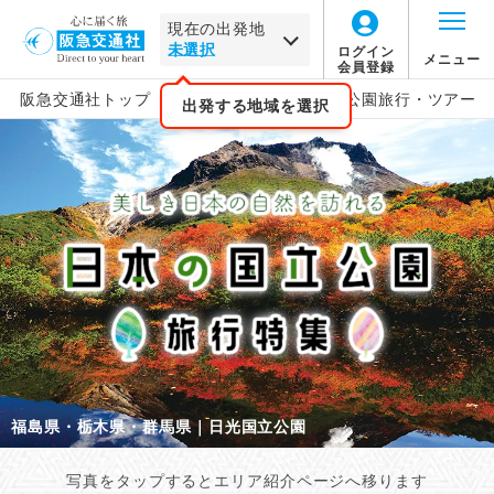
現在の出発地
ログイン
メニュー
会員登録
>
>
阪急交通社トップ
国内旅行
日本の国立公園旅行・ツアー
出発する地域を選択
県・栃木県・群馬県｜日光国立公園
三重
写真をタップするとエリア紹介ページへ移ります