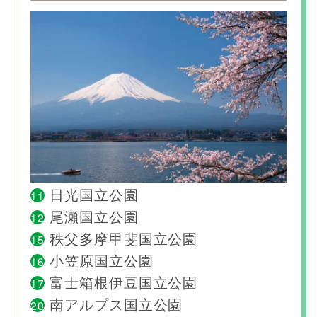
11
日光国立公園
12
尾瀬国立公園
15
秩父多摩甲斐国立公園
16
小笠原国立公園
17
富士箱根伊豆国立公園
20
南アルプス国立公園