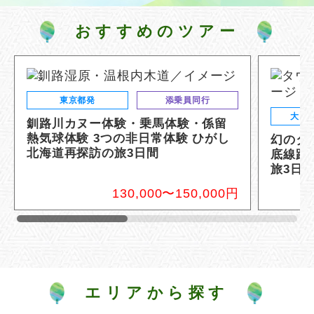
おすすめのツアー
東京都発
添乗員同行
大雪
釧路川カヌー体験・乗馬体験・係留
熱気球体験 3つの非日常体験 ひがし
幻のタ
北海道再探訪の旅3日間
底線路
旅3日
130,000〜150,000円
エリアから探す