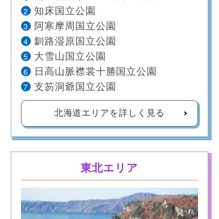
2
知床国立公園
3
阿寒摩周国立公園
4
釧路湿原国立公園
5
大雪山国立公園
6
日高山脈襟裳十勝国立公園
7
支笏洞爺国立公園
北海道エリアを詳しく見る
東北エリア