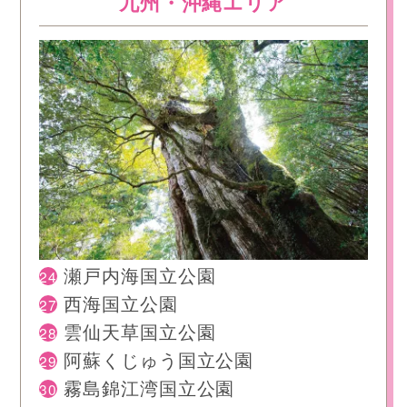
九州・沖縄エリア
24
瀬戸内海国立公園
27
西海国立公園
28
雲仙天草国立公園
29
阿蘇くじゅう国立公園
30
霧島錦江湾国立公園