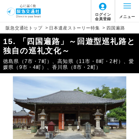
未指定
指定等の状況
香川県坂出市
文化財の所在地
ログイン
メニュー
会員登録
国分寺
文化財の名称
特別史跡、梵鐘重文
>
>
阪急交通社トップ
日本遺産ストーリー特集
四国遍路
指定等の状況
香川県高松市
文化財の所在地
15. 「四国遍路」～回遊型巡礼路と
白峯寺
文化財の名称
独自の巡礼文化～
十三重塔重文、客殿県有形
指定等の状況
香川県坂出市
文化財の所在地
徳島県（7市・7町）、高知県（11市・8町・2村）、愛
媛県（9市・4町）、香川県（8市・2町）
根香寺
文化財の名称
未指定
指定等の状況
香川県高松市
文化財の所在地
一宮寺
文化財の名称
未指定
指定等の状況
香川県高松市
文化財の所在地
屋島寺
文化財の名称
本堂重文、境内史跡・天然記念物
指定等の状況
香川県高松市
文化財の所在地