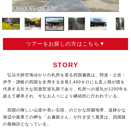
八栗寺
文化財の名称
本山寺本堂（三豊市）
未指定
指定等の状況
香川県高松市
文化財の所在地
志度寺
文化財の名称
本堂、仁王門重文
指定等の状況
香川県さぬき市
文化財の所在地
ツアーをお探しの方はこちら▼
長尾寺
文化財の名称
経幢県有形
指定等の状況
STORY
香川県さぬき市
文化財の所在地
大窪寺
文化財の名称
弘法大師空海ゆかりの札所を巡る四国遍路は、阿波・土佐・
未指定
指定等の状況
伊予・讃岐の四国を全周する全長1,400キロにも及ぶ我が国を
香川県さぬき市
文化財の所在地
代表する壮大な回遊型巡礼路であり、札所への巡礼が1200年を
阿波遍路道
超えて継承され、今なお人々により継続的に行われている。
文化財の名称
一部史跡指定
指定等の状況
徳島県
四国の険しい山道や長い石段、のどかな田園地帯、波静かな
文化財の所在地
海辺や最果ての岬を「お遍路さん」が行き交う風景は、四国路
土佐遍路道
文化財の名称
の風物詩となっている。
一部史跡指定
指定等の状況