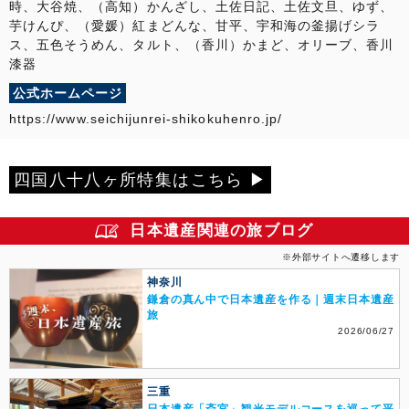
時、大谷焼、（高知）かんざし、土佐日記、土佐文旦、ゆず、
芋けんぴ、（愛媛）紅まどんな、甘平、宇和海の釜揚げシラ
ス、五色そうめん、タルト、（香川）かまど、オリーブ、香川
漆器
公式ホームページ
https://www.seichijunrei-shikokuhenro.jp/
四国八十八ヶ所特集はこちら ▶
日本遺産関連の旅ブログ
※外部サイトへ遷移します
神奈川
鎌倉の真ん中で日本遺産を作る｜週末日本遺産
旅
2026/06/27
三重