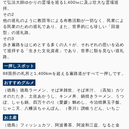
て弘法大師ゆかりの霊場を巡る1,400㎞に及ぶ壮大な霊場巡
拝。
その2
他の巡礼のように教団等による布教活動が一切なく、民衆によ
る民衆のための巡礼であり、また、世界的にも珍しい「回遊
型」の巡礼路。
その3
歩き遍路をはじめとする多くの人々が、それぞれの思いを込め
て巡拝する「生きた文化資産」であり、世界に類を見ない巡礼
路。
一押しスポット
88箇所の札所と1,400kmを超える遍路道がすべて一押しです。
おすすめグルメ
（徳島）徳島ラーメン、そば米雑炊、そば米汁、（高知）カツ
オのたたき、土佐あかうし、キンメ丼、鍋焼きラーメン、うつ
ぼ、しゃも鍋、四万十のり（愛媛）鯛めし、今治焼豚玉子飯、
じゃこ天、八幡浜ちゃんぽん、（香川）讃岐うどん、いちご
お土産
（徳島）フィッシュカツ、阿波番茶、阿波和三盆、なると金