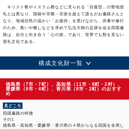
高知県
文化財の所在地
キリスト教やイスラム教などに見られる「往復型」の聖地巡
伊予遍路道
文化財の名称
礼とは異なり、国籍や宗教・宗派を超えて誰もがお遍路さんと
一部史跡指定
指定等の状況
なり、地域住民の温かい「お接待」を受けながら、供養や修行
愛媛県
文化財の所在地
のため、救いや癒しなどを求めて弘法大師の足跡を辿る四国遍
讃岐遍路道
文化財の名称
路は、自分と向き合う「心の旅」であり、世界でも類を見ない
一部史跡指定
指定等の状況
巡礼文化である。
香川県
文化財の所在地
構成文化財一覧
徳島県（7市・7町）、高知県（11市・8町・2村）、
愛媛県（9市・4町）、香川県（8市・2町）のおすす
め
見どころ
四国遍路の特徴
その1
徳島県・高知県・愛媛県・香川県の４県からなる四国を全周し