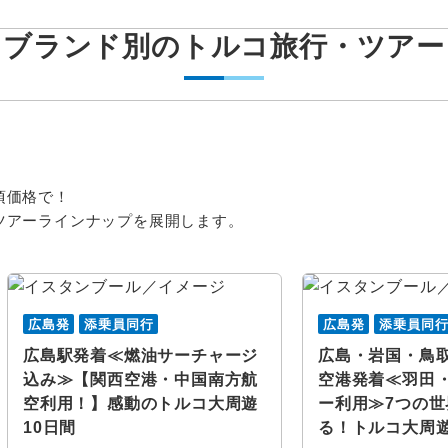
ブランド別のトルコ旅行・ツアー
頃価格で！
ツアーラインナップを展開します。
広島発
添乗員同行
広島発
添乗員同
広島駅発着≪燃油サーチャージ
広島・岩国・鳥
込み≫【関西空港・中国南方航
空港発着≪羽田・
空利用！】感動のトルコ大周遊
ー利用≫7つの
10日間
る！トルコ大周