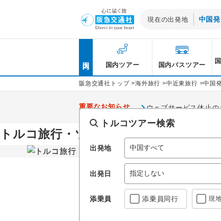
中国発
現在の出発地
北海道発
国内
東北発
国内ツアー
国内バスツアー
関東・甲信越発
阪急交通社トップ
>
海外旅行
>
中近東旅行
>
中国
北陸発
重要なお知らせ
ウェブサービス休止のお知
東海発
トルコツアー検索
トルコはイスタンブールや
トルコ旅行・ツアー
関西発
トルコ旅行・トルコツアー
出発地
中国発
出発日
四国発
九州・沖縄発
添乗員
添乗員
同行
現