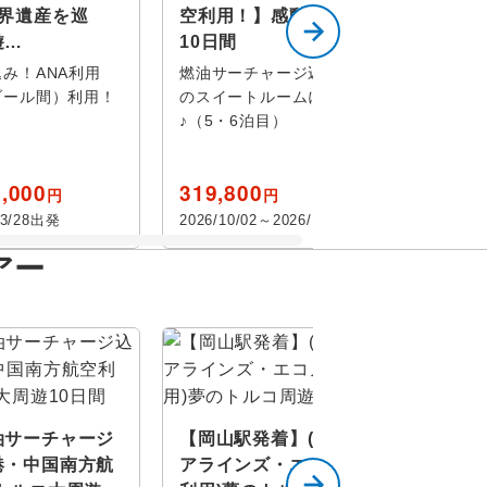
世界遺産を巡
空利用！】感動のトルコ大周遊
遊…
10日間
み！ANA利用
燃油サーチャージ込み！洞窟ホテル
ブール間）利用！
のスイートルームに２連泊！！
♪（5・6泊目）
,000
319,800
円
円
03/28出発
2026/10/02～2026/11/12出発
をすべて選択
ン
アー
金
土
キア
ス
油サーチャージ
【岡山駅発着】(ターキッシュエ
旅行
港・中国南方航
アラインズ・エコノミークラス