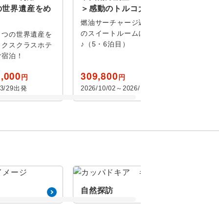
の世界遺産をめ
＞感動のトルコ大周遊10日間
燃油サーチャージ込み！洞窟ホテル
のスイートルームに２連泊！！
６つの世界遺産を
♪（5・6泊目）
ックスクラスホテ
ご宿泊！
,000
309,800
円
円
定
03/29出発
2026/10/02～2026/11/12出発
自然探訪