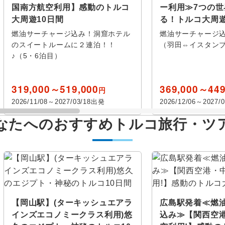
国南方航空利用】感動のトルコ
ー利用≫7つの
大周遊10日間
る！トルコ大周
燃油サーチャージ込み！洞窟ホテル
燃油サーチャージ込
のスイートルームに２連泊！！
（羽田⇔イスタン
♪（5・6泊目）
319,000～519,000
369,000～449
円
ス
2026/11/08～2027/03/18出発
2026/12/06～2027/
年
月
この月をすべて選択
この月
卒業旅行
ハネムー
エコノミー
ハート
なたへのおすすめトルコ旅行・ツ
べて
周遊
女性限定
火
水
木
金
土
日
月
火
水
木
ブール
エフェソス
カッパド
能
おひとり様参加限定
アー
レ
コンヤ
クシャダ
レクション
イズミール
アンカラ
【岡山駅】(ターキッシュエアラ
広島駅発着≪燃
観光列車
クルーズ
インズエコノミークラス利用)悠
込み≫【関西空
カレ
アイワルク
ベルガマ