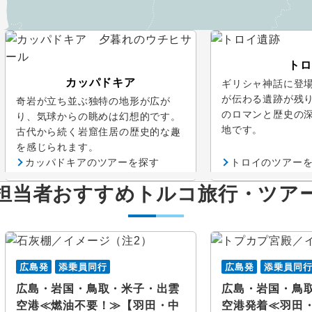
トロ
カッパドキア
ギリシャ神話に登
が伝わる遺跡が残
奇岩が立ち並ぶ独特の地形が広が
のロマンと歴史の
り、気球からの眺めは幻想的です。
地です。
古代から続く岩窟住居の歴史的な趣
を感じられます。
カッパドキアのツアーを探す
トロイのツアー
担当者おすすめトルコ旅行・ツア
広島発
添乗員同行
広島発
添乗員同
広島・岩国・鳥取・米子・出雲
広島・岩国・鳥
空港≪燃油不要！≫【羽田・中
空港発着≪羽田・