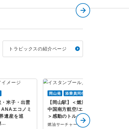
トラピックスの紹介ページ
行
岡山発
添乗員同行
取・米子・出雲
【岡山駅】＜燃油サーチャジ込/
ANAエコノミ
中国南方航空/エコノミークラス
世界遺産を巡
＞感動のトルコ大周遊10日間
遊…
燃油サーチャージ込み！洞窟ホテル