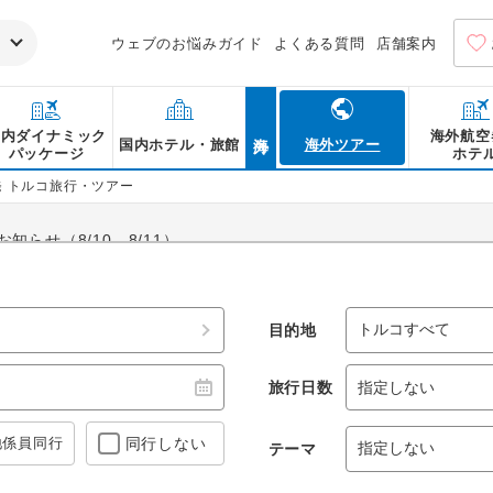
ウェブのお悩みガイド
よくある質問
店舗案内
海外
国内ダイナミック
海外航空
国内ホテル・旅館
海外ツアー
パッケージ
ホテ
発 トルコ旅行・ツアー
らせ（8/10、8/11）
カッパドキアなどの観光スポット、ケバブやキョフテなどのグルメ
なら阪急交通社におまかせ！
目的地
旅行日数
地係員
同行
同行しない
テーマ