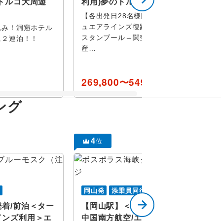
トルコ大周遊
利用)夢のトルコ周遊8日間
【各出発日28名様限定】ターキッシ
ュエアラインズ復路直行便利用（イ
込み！洞窟ホテル
ヤ
スタンブール→関空）4つの世界遺
に２連泊！！
付き
産…
テップ
269,800〜549,800
円
博物館
ング
ョー
4
位
観賞
行
岡山発
添乗員同行
リゾート
着/前泊＜ター
【岡山駅】＜燃油サーチャジ込/
インズ利用＞エ
中国南方航空/エコノミークラス