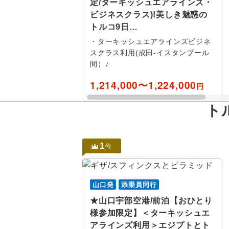
定/ターキッシュエアラインズ・
レンタカー
中国
キャフタ
ビジネスクラス)!美しき魅惑の
トルコ9日…
宿泊施設、送迎 
中国すべ
トロイ
・ターキッシュエアラインズビジネ
プールあり
スクラス利用(成田-イスタンブール
岡山
フェティ
間）♪
歴史 / 文化
1,214,000〜1,224,000
鳥取
サフラン
円
世界遺産
山口
トラブゾ
ト
寺社・札所
カイセリ
四国
イルミネー
1
位
九州・沖縄
花 / 自然
指定
除
自然探訪
山口発
添乗員同行
★山口宇部空港/前泊【おひとり
島めぐり
様参加限定】＜ターキッシュエ
アラインズ利用＞エジプトとト