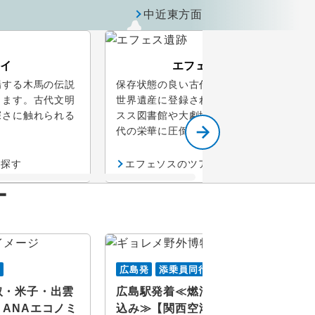
中近東方面
イ
エフェソス
場する木馬の伝説
保存状態の良い古代都市遺跡として
ります。古代文明
世界遺産に登録されています。ケル
深さに触れられる
スス図書館や大劇場など、ローマ時
代の栄華に圧倒されます。
を探す
エフェソスのツアーを探す
ー
行
広島発
添乗員同行
取・米子・出雲
広島駅発着≪燃油サーチャージ
ANAエコノミ
込み≫【関西空港・中国南方航