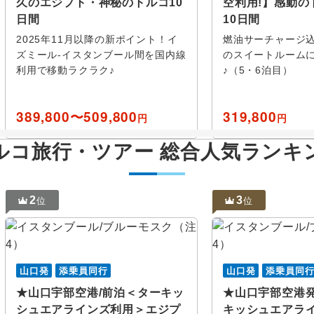
久のエジプト・神秘のトルコ10
空利用!】感動の
付き
日間
10日間
シャンルウルファ
マラタヤ
他
2025年11月以降の新ポイント！イ
燃油サーチャージ
て
ボアズカレ
アンタル
ズミール-イスタンブール間を国内線
のスイートルーム
ホテル日本語スタッフ
往復送迎
利用で移動ラクラク♪
♪（5・6泊目）
エ
広島
アフロディスアス
広島港
ガジアン
389,800〜509,800
319,800
ボル
米子
エイドレミット
島根
シワス
円
円
歴史
美術館・
ン
岩国
クサントス
ボドルム
ルコ旅行・ツアー 総合人気ランキ
めぐり
音楽・コンサート
祭り・シ
ション
2
3
位
位
設定する
設定する
設定する
設定する
設定する
設定する
設定する
外
登山・ハイキング
オーロラ
山口発
添乗員同行
山口発
添乗員同
紅葉
ビーチ・
★山口宇部空港/前泊＜ターキッ
★山口宇部空港発
シュエアラインズ利用＞エジプ
キッシュエアラ