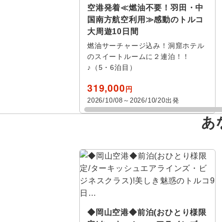
空港発着≪燃油不要！羽田・中
国南方航空利用≫感動のトルコ
大周遊10日間
燃油サーチャージ込み！洞窟ホテル
のスイートルームに２連泊！！
♪（5・6泊目）
319,000
円
北海道
中近東
旅行タイプ
エコノミー
トラピック
催行確定
2026/10/08～2026/10/20出発
年
月
家族旅行
東北
プレミアム
クリスタル
1名催行
あ
トルコす
長期滞在
関東・甲信越
ビジネス
e-very
2名催行
日
月
イスタン
1名参加可
北陸
ファースト
フレンドツ
パムッカ
乗り物
東海
ロイヤルコ
ブルサ
列車の旅
関西
その他
◆岡山空港◆前泊(おひとり様限
チャナッ