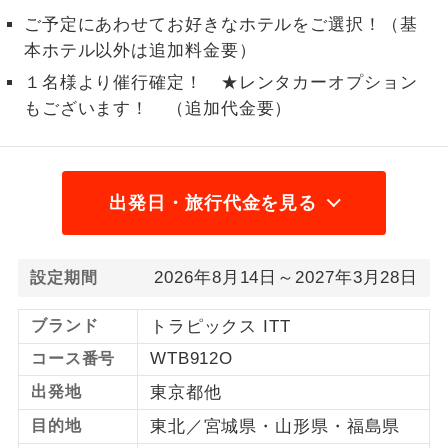
ご予定にあわせてお好きなホテルをご選択！（基
1名様から出発可能な個人型プランで
1名様催行
本ホテル以外は追加料金要）
す。
１名様より催行確定！ ★レンタカーオプション
2名様から出発可能な個人型プランで
2名様催行
もございます！ （追加代金要）
す。
おひとり様参
おひとり様限定でご参加いただけるコー
加限定
スです。
出発日・旅行代金を見る
1名様1室同代
1名様1室利用でも追加料金がかからない
金
コースです。
2026年8月14日～2027年3月28日
設定期間
ご夫婦限定でご参加いただけるコースで
ご夫婦限定
す。
ブランド
トラピックス ITT
WTB912O
コース番号
女性限定でご参加いただけるコースで
女性限定
す。
出発地
東京都他
目的地
東北／宮城県・山形県・福島県
ご参加にあたり年齢に制限があるコース
年齢制限あり
です。