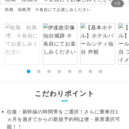
1
/
8
松島 松島湾 ※各自にてお楽しみください
絶景
絶景スポットに立ち寄るコースです。
温泉
温泉地にも宿泊するコースです。
ご宿泊ホテルに露天風呂が付いていま
露天風呂
す。
大浴場
ご宿泊ホテルに大浴場が付いています。
全てのお食事が付いていますので、お食
全食事付き
事の心配はいりません。（機内食を除
く）
こだわりポイント
お部屋にてゆっくりとお召し上がりいた
お部屋食
だけます。
往復：新幹線の時間帯をご選択！さらに乗車日1
トラベルイヤ
ヵ月を過ぎてからの新規予約時は便・座席選択可
周りの音を気にせず、ガイドさんの説明
ホン
をじっくり聞くことができます。
能！！