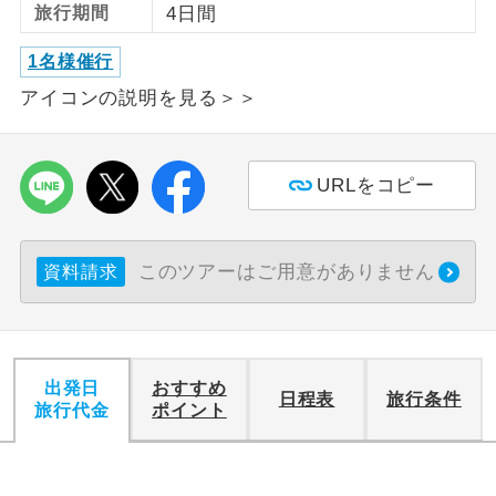
旅行期間
4日間
利用航空会社が指定なので、ご出発の計
航空会社指定
1名様催行
画にとても便利です。
アイコンの説明を見る＞＞
ご紹介するホテルを指定したコースで
ホテル指定
す。
URLをコピー
おひとり様バ
おひとり様でバス席を2席利⽤できま
ス2席利用
す。
このツアーはご用意がありません
資料請求
出発日
おすすめ
日程表
旅行条件
旅行代金
ポイント