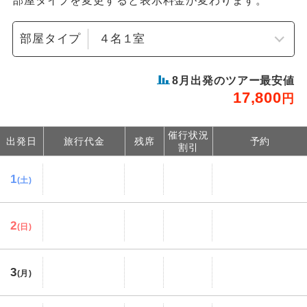
部屋タイプを変更すると表示料金が変わります。
部屋タイプ
8
月出発のツアー最安値
17,800
円
催行状況
出発日
旅行代金
残席
予約
割引
1
(土)
2
(日)
3
(月)