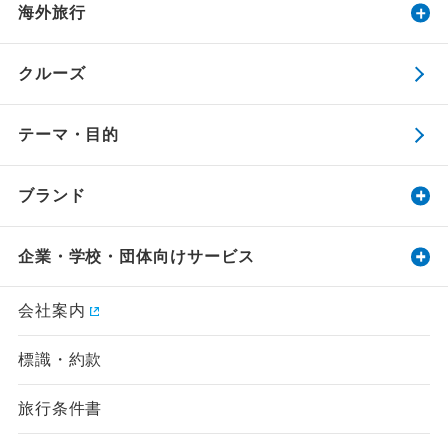
海外旅行
クルーズ
テーマ・目的
ブランド
企業・学校・団体向けサービス
会社案内
指定
除外
標識・約款
設定する
設定する
設定する
設定する
設定する
設定する
設定する
旅行条件書