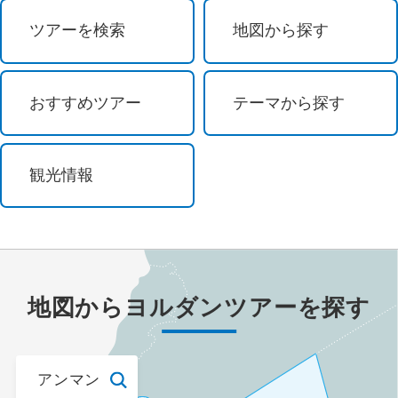
祭り・ショー
ツアーを検索
地図から探す
イルミネーション
おすすめツアー
テーマから探す
花 / 自然
自然探訪
観光情報
登山・ハイキング
オーロラ観賞
島めぐり
地図から
ヨルダン
ツアーを探す
紅葉
アンマン
ビーチ・リゾート