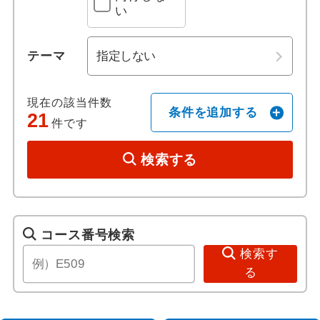
い
ホテル日本語スタッフ
那覇港
宮古島港
テーマ
往復送迎付き
現在の該当件数
歴史 / 文化
条件を追加する
21
件です
世界遺産
検索する
歴史
美術館・博物館
コース番号検索
検索す
寺社・札所めぐり
る
音楽・コンサート