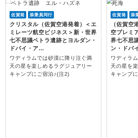
佐賀発
添乗員同行
佐賀発
添
クリスタル（佐賀空港発着）＜エ
（佐賀空
ミレーツ航空ビジネス＞新・世界
空プレミ
七不思議ペトラ遺跡とヨルダン・
界七不思
ドバイ・ア…
ン・ドバ
ワディラムでは砂漠に降り注ぐ満
ワディラ
天の星を楽しめるラグジュアリー
天の星を
キャンプにご宿泊♪(注2)
キャンプに