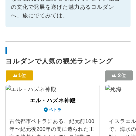
の文化で発展を遂げた魅力あるヨルダン
へ、旅にでてみては。
ヨルダンで人気の観光ランキング
1
2
位
位
エル・ハズネ神殿
ペトラ
古代都市ペトラにある、紀元前100
イスラエ
年〜紀元後200年の間に造られた王
で、海水の