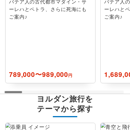
バテア人の古代都市マダイン・サ
バテア人
ーレハとペトラ、さらに死海にも
ーレハと
ご案内♪
ご案内♪
789,000〜989,000
1,689,
円
ヨルダン旅行を
テーマから探す