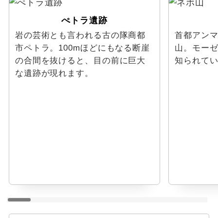
ぺトラ遺跡
岩の芸術とも言われる古の隊商都
首都アンマ
市ペトラ。100mほどにもなる断崖
山。モー
の合間を抜けると、目の前に巨大
知られて
な遺跡が現れます。