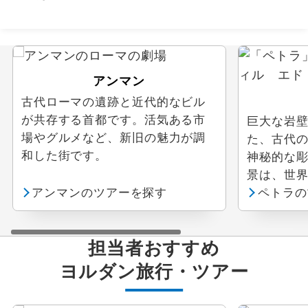
ウェブ限定
アンマン
古代ローマの遺跡と近代的なビル
が共存する首都です。活気ある市
巨大な岩
場やグルメなど、新旧の魅力が調
た、古代
和した街です。
神秘的な
景は、世
アンマンのツアーを探す
す。
ペトラの
担当者おすすめ
ヨルダン
旅行・ツアー