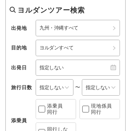
1名参加可能
四国
ヨルダンツアー検索
おひとり様参加限定
九州・沖縄
出発地
乗り物
九州・沖縄すべて
目的地
列車の旅
福岡
博多港
観光列車
出発日
北九州
門司港
クルーズ旅行
佐賀
長崎
〜
旅行日数
レンタカー付き
佐世保港
熊本
添乗員
現地係員
宿泊施設、送迎 他
同行
同行
大分
宮崎
添乗員
プールあり
同行しな
鹿児島
沖縄