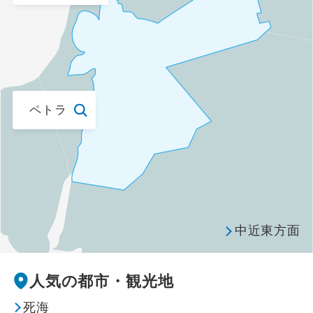
花見
避暑地
スポーツ体験 / 観戦
ペトラ
スポーツ観戦
ゴルフ
その他テーマ
中近東方面
グルメ
人気の都市・観光地
テーマパーク
死海