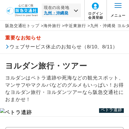
現在の出発地
ログイン
メニュー
会員登録
阪急交通社トップ
>
海外旅行
>
中近東旅行
>
九州・沖縄発 ヨル
北海道
中近東
旅行タイプ
エコノミー
トラピックス
催行確定
この月をすべて選択
重要なお知らせ
家族旅行
プレミアムエコノミー
クリスタルハート
1名催行
東北
ヨルダンすべて
年
月
ウェブサービス休止のお知らせ（8/10、8/11）
卒業旅行
ビジネス
e-very
2名催行
アンマン
関東・甲信越
日
月
火
水
木
金
土
ヨルダン旅行・ツアー
ハネムーン
ファースト
フレンドツアー
ペトラ
北陸
ヨルダンはペトラ遺跡や死海などの観光スポット、
この月をすべて選択
マンサフやマクルバなどのグルメもいっぱい！お得
長期滞在
ロイヤルコレクション
死海
東海
なヨルダン旅行・ヨルダンツアーなら阪急交通社に
年
月
おまかせ！
周遊
その他
ワディラム
関西
ペトラ遺跡
ペトラ遺跡
ペトラ遺跡
日
月
火
水
木
金
土
女性限定
中国