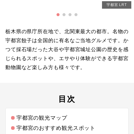
1名参加可能
宇都宮市
宇都宮 LRT
四国
23
24
25
26
27
28
29
おひとり様参加限定
鬼怒川温泉
九州・沖縄
30
31
栃木県の県庁所在地で、北関東最大の都市。名物の
乗り物
川治温泉
宇都宮餃子は全国的に有名なご当地グルメです。か
つて採石場だった大谷や宇都宮城址公園の歴史を感
2026年9月
この月をすべて選択
レンタカー付き
那須・塩原・矢板・黒磯
じられるスポットや、エサやり体験ができる宇都宮
列車の旅
動物園など楽しみ方も様々です。
小山・栃木
日
月
火
水
木
金
土
観光列車
佐野・足利
1
2
3
4
5
目次
グリーン車利用
益子･真岡
6
7
8
9
10
11
12
クルーズ旅行
湯西川温泉
宇都宮の観光マップ
13
14
15
16
17
18
19
宇都宮のおすすめ観光スポット
フェリー
日光・霧降高原