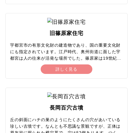
で、正面に2つの塔がある日本ではめずらしい教会で
す。教会は見学にも開放されており、夜にはライトアッ
プも。1978年に奉納されたドイツ製のバロック様式のパ
イプオルガンも見どころのひとつで、カトリックのミサ
にふさわしい荘厳な音色がロマネスクの聖堂に響きま
旧篠原家住宅
す。毎年秋ごろには、パイプオルガンコンサートも開催
されます。
宇都宮市の有形文化財の建造物であり、国の重要文化財
にも指定されています。江戸時代、奥州街道に面した宇
都宮は人の往来が活発な場所でした。篠原家は19世紀前
半からこの場所に拠点を構え、醤油の製造や肥料の商い
詳しく見る
を行って栄えた豪商です。現在の建物は明治時代の1895
年に建てられたもので、第二次世界大戦の戦火により醤
油醸造蔵や米倉は失われてしまいましたが、母屋や石倉
が健在で、商家の風格を今に伝えています。外壁には大
谷石や黒漆喰をぜいたくに使用し、なによりも建物の大
きさが篠原家の隆盛ぶりを物語ります。通りに面した格
長岡百穴古墳
子も商家の趣。宇都宮駅前のエリアに情緒ある歴史の彩
りを添えています。
丘の斜面にハチの巣のようにたくさんの穴があいている
珍しい古墳です。なんとも不思議な景観ですが、正体は
凝灰岩に掘られた横穴墓で、穴は52個あります。つくら