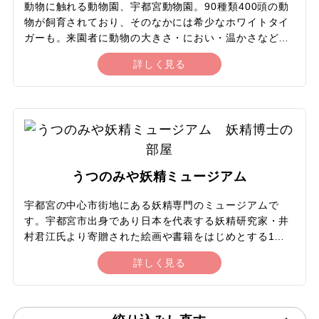
動物に触れる動物園、宇都宮動物園。90種類400頭の動
設しています。
物が飼育されており、そのなかには希少なホワイトタイ
ガーも。来園者に動物の大きさ・におい・温かさなどを
実感してもらうため動物との距離が近いのが特徴で、園
詳しく見る
内で販売されているエサをゾウやキリンにあげることも
できます。各動物について解説するガイドイベントも開
催されており、ライオンやホワイトタイガーにエサをあ
げることもできます。動物の赤ちゃん公開や夏にはプー
ル、冬には釣ったニジマスを炭火焼きできるマス釣り堀
など、期間限定イベントも。動物園と遊園地が併設され
ているのも特徴で、観覧車やゴーカートなどのアトラク
うつのみや妖精ミュージアム
ションが充実しています。
宇都宮の中心市街地にある妖精専門のミュージアムで
す。宇都宮市出身であり日本を代表する妖精研究家・井
村君江氏より寄贈された絵画や書籍をはじめとする1万
点以上の英国妖精文化の資料と、同じく宇都宮市出身の
詳しく見る
実業家・齋藤文男氏から寄贈された陶磁器・美術品等を
所蔵しています。所蔵品の展示に加えて、五感で楽しめ
る体験型展示も充実しています。触れるだけでページが
めくれる「不思議な妖精図鑑」、『夏の夜の夢』の場面