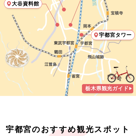
大谷資料館
花火
東海
18
19
20
21
22
23
24
イルミネーション
近畿
25
26
27
28
29
30
31
宇都宮タワー
花 / 自然 / 温泉
中国
2026年11月
花見
この月をすべて選択
四国
桜のお花見
日
月
火
水
木
金
土
九州
紅葉
栃木県観光ガイド
沖縄
1
2
3
4
5
6
7
自然探訪
8
9
10
11
12
13
14
登山・ハイキング
15
16
17
18
19
20
21
宇都宮のおすすめ観光スポット
島めぐり