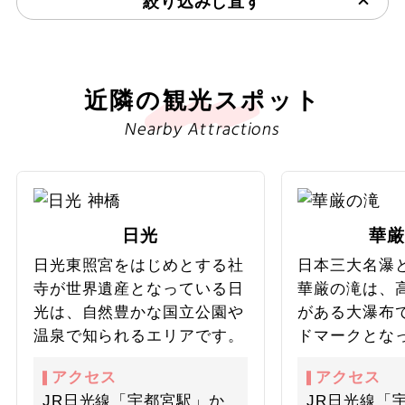
絞り込みし直す
を再現した「不思議なオルゴール」など、子どもから大
人まで楽しめる仕掛けがそろっています。館内には寄贈
図書を自由に閲覧できる「ライブラリー・コーナー」も
あり、妖精の研究書や画集、絵本をゆっくりと読むこと
ができます。
近隣の観光スポット
Nearby Attractions
日光
華厳
日光東照宮をはじめとする社
日本三大名瀑
寺が世界遺産となっている日
華厳の滝は、高
光は、自然豊かな国立公園や
がある大瀑布
温泉で知られるエリアです。
ドマークとな
アクセス
アクセス
JR日光線「宇都宮駅」か
JR日光線「