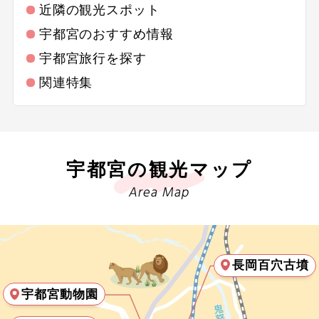
近隣の観光スポット
20
21
22
23
24
25
26
歴史 / 文化
奥日光・華厳滝
宇都宮のおすすめ情報
宇都宮旅行を探す
27
28
29
30
世界遺産
栃木県その他
関連特集
歴史
群馬県
2026年10月
この月をすべて選択
寺社・札所めぐり
埼玉県
宇都宮の観光マップ
日
月
火
水
木
金
土
名城
千葉県
Area Map
1
2
3
音楽・コンサート
東京都
4
5
6
7
8
9
10
祭り・ショー
神奈川県
長岡百穴古墳
美術館・博物館
宇都宮動物園
11
12
13
14
15
16
17
北陸・甲信越