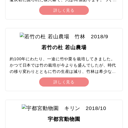
れたのは古墳時代の7世紀前半と推定され、栃木県の史
詳しく見る
跡に指定された文化財です。一つの穴の大きさ縦横およ
そ1メートル、奥行き2メートル程度で、かつてはそれぞ
れの穴に石の扉がついていたと考えられています。ほと
んどの穴の奥には長い歴史の間に地蔵や観音などの仏像
が彫られており、「百観音」などともよばれます。地元
の伝承では、これらの仏像は弘法大師が一夜で彫り上げ
若竹の杜 若山農場
た、とされています。長い歴史のロマンや、昔の人もこ
の光景を見て敬虔な気持になったであろうことに思いを
約100年にわたり、一途に竹や栗を栽培してきました。
はせることができます。
かつて日本では竹の栽培が今よりも盛んでしたが、時代
の移り変わりとともに竹の生産は減り、竹林は希少な空
間となってしまいました。若山農場の竹林は現在日本一
詳しく見る
の面積。映画やCMのロケにも使用されます。竹林内を
散歩したり、竹林のなかにある茶屋で竹の茶器で抹茶を
いただくこともできます。竹林でハンモックを張り、笹
鳴りの音に埋没することも可能。夜のライトアップされ
た竹林を散策したり、ハンモックテントでのキャンプも
可能。竹と人のくらしについて展示するミュージアム
宇都宮動物園
や、竹細工の工芸・美術品を集めたギャラリー、地元の
食材を活かした料理が楽しめるカフェ&レストランも併