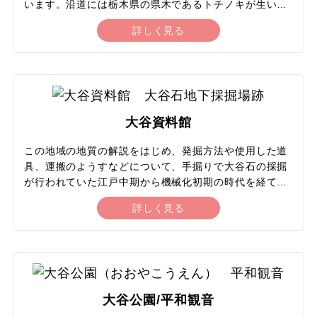
います。沿道には栃木県の県木であるトチノキが生い茂
り、見事な並木道になっています。古くから沿道に各庁
17
18
19
20
21
22
23
詳しく見る
ゴルフ
舎が並ぶ都市の中心軸でしたが、時代とともに街の姿が
移り変わるなかでもトチノキの並木だけは時代を超えて
24
25
26
27
28
29
30
残り、現在では樹齢約90年。行政もシンボルロードの景
スキープラン
観整備に力を入れており、トチノキの街路樹を活用して
みどりあふれる街を演出するほか、電柱の地中化、ライ
スポーツ観戦
31
トアップ、イベントの開催などの事業を活発に行ってい
大谷資料館
ます。洗練された都市の景観は、栃木県が実施する「と
その他のテーマ
ちぎの道と川100選」にも選定されています。
この地域の地質の解説をはじめ、発掘方法や使用した道
具、運搬のようすなどについて、手掘りで大谷石の採掘
ウェブ限定
が行われていた江戸中期から機械化初期の時代を経て現
代までの歴史と資料を展示しています。そしてこの資料
詳しく見る
館の最大の見どころは、広大な大谷石地下採掘場跡。大
ミステリーツアー
正から昭和にかけて約70年間にわたり大谷石を掘り出し
てできた、野球場が一つすっぽりと収まってしまう圧巻
の巨大空間で、人々が目にすることのない「未知なる空
間」とよばれましたが、現代ではコンサートや演劇の会
場、写真や映画のスタジオなどとしてよく使用されま
大谷公園/平和観音
す。平均気温は8度前後で冷えるので、上着を用意して