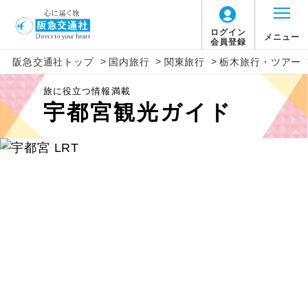
ログイン
メニュー
会員登録
>
>
>
一覧から選択
地図から選択
北海道
北海道
旅行タイプ
トラピックス
催行確定
阪急交通社トップ
国内旅行
関東旅行
栃木旅行・ツアー
2026年8月
この月をすべて選択
旅に役立つ情報満載
家族旅行
クリスタルハート
1名催行
東北
東北
ホテルランクで絞り込む
宇都宮観光ガイド
日
月
火
水
木
金
土
すべて
Sランク
Aランク
Bランク
Cランク
出張
フレンドツアー
2名催行
関東・甲信越
関東
1
卒業旅行
その他
ホテル名で絞り込む
北陸
関東すべて
7
8
2
3
4
5
6
絞り込む
ハネムーン
茨城県
東海
9
10
11
12
13
14
15
長期滞在
栃木県
関西
女性限定
16
17
18
19
20
21
22
栃木県すべて
中国