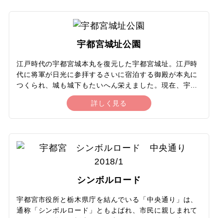
ーからは宇都宮の街を一望できます。また、咲き誇る桜
食べ放題
20
21
22
23
24
25
26
やツツジを背景に下から見上げるタワーの景色も風情が
あり、開花シーズンの夜には期間限定ライトアップされ
かにを食べるツアー
たカラフルなタワーと桜やツツジのコラボレーションが
宇都宮城址公園
27
28
29
30
31
楽しめます。桜のシーズンにはぼんぼり提灯も灯され、
屋台も出て夜桜を楽しめます。
フルーツ狩り
江戸時代の宇都宮城本丸を復元した宇都宮城址。江戸時
代に将軍が日光に参拝するさいに宿泊する御殿が本丸に
つくられ、城も城下もたいへん栄えました。現在、宇都
テーマパーク / レジャー
2027年1月
この月をすべて選択
宮城址公園には天守・やぐら・土塀・土塁・堀が復元さ
詳しく見る
れ、毎月第3日曜日にはやぐらが開放されて城下を一望
テーマパーク
できます。園内の施設「清明館」では宇都宮の歴史・文
日
月
火
水
木
金
土
化についての展示を見学可能。公園には4種類の桜が植
東京ディズニーリゾート®
えられ、2月下旬から4月中旬にかけて、河津桜・しだれ
1
2
桜・ソメイヨシノ・大山桜が次々と開花するのを楽しめ
ます。毎週金曜から日曜にかけて日没後にライトアップ
ユニバーサル・スタジオ・ジャパン
されます。
3
4
5
6
7
8
9
シンボルロード
レジャー施設
宇都宮市役所と栃木県庁を結んでいる「中央通り」は、
10
11
12
13
14
15
16
通称「シンボルロード」ともよばれ、市民に親しまれて
スポーツ体験 / 観戦