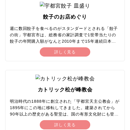
器・石器が見つかっており、併設されている宝物館で見
学できます。大昔からこの場所が人々にとって特別な場
所だったことが感じられます。
餃子のお店めぐり
週に数回餃子を食べるのがスタンダードとされる「餃子
の街」宇都宮市は、総務省の家計調査で1世帯当たりの
餃子の年間購入額がなんと2010年まで15年連続日本
一。市や経済団体が推進する宇都宮ブランドの柱にもな
詳しく見る
っており、駅前には餃子像が建つなど、行政も市民も一
体となって餃子の街を盛り立てています。宇都宮の餃子
は決まったスタイルはなく、各店それぞれに具材・大き
さ・調理法・つけだれなどに工夫を凝らし、千差万別の
味を楽しむことができます。街の至る所に餃子を提供す
る店があるので、お気に入りの味を探すのも楽しみのひ
カトリック松が峰教会
とつ。市内の餃子店約90店舗が加盟している宇都宮餃子
会が出店する旗艦店「来らっせ」では人気店の餃子を一
明治時代の1888年に創立された「宇都宮天主公教会」が
度に楽しむこともできます。
1895年にこの地に移転してきました。建築されてから
90年以上の歴史がある聖堂は、国の有形文化財にも登録
されており、建材に宇都宮の特産である大谷石がふんだ
詳しく見る
んに使われています。ロマネスク様式を基調とした建築