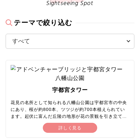
Sightseeing Spot
22
23
24
25
26
27
28
温泉
テーマで絞り込む
29
30
露天風呂
露天風呂付客室
2026年12月
この月をすべて選択
ビーチ・リゾート
日
月
火
水
木
金
土
海水浴・プール
宇都宮タワー
1
2
3
4
5
避暑地
花見の名所として知られる八幡山公園は宇都宮市の中央
にあり、桜が約800本、ツツジが約700本植えられてい
食べ物
6
7
8
9
10
11
12
ます。起伏に富んだ丘陵の地形が花の景観を引き立て、
花見シーズンには大勢の人で賑わいます。タンチョウや
詳しく見る
グルメ
キツネザルなどがいる動物舎やゴーカート、吊り橋のア
13
14
15
16
17
18
19
ドベンチャーブリッジといった施設も充実。宇都宮タワ