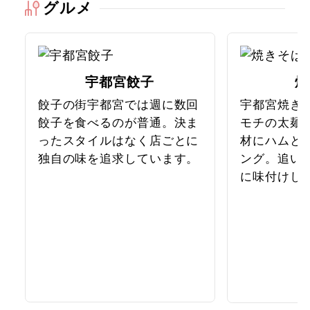
グルメ
宇都宮餃子
焼
餃子の街宇都宮では週に数回
宇都宮焼き
餃子を食べるのが普通。決ま
モチの太麺
ったスタイルはなく店ごとに
材にハムと
独自の味を追求しています。
ング。追い
に味付けし