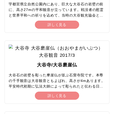
おくのがおすすめです。
宇都宮県立自然公園内にあり、巨大な大谷石の岩壁の前
に、高さ27mの平和観音が立っています。戦没者の慰霊
と世界平和への祈りを込めて、当時の大谷観光協会と地
元の有志が制作。昭和23年から6年をかけてすべて手彫
詳しく見る
りで岸壁から彫り上げられ、昭和31年に開眼供養が行わ
れました。階段で展望台に登ることができ、大谷の町を
一望できます。ダイナミックな地形に巨大な岩の壁、松
や広葉樹などの木々、そして巨大な平和観音の組み合わ
せはほかでは味わえない独特の風景です。大谷公園と平
和観音は特撮番組のロケ地にもたびたび取り上げられて
います。すぐ近くにある大谷磨崖仏や大谷資料館とあわ
大谷寺/大谷磨崖仏
せてめぐりたいスポットです。
大谷石の岩壁を彫った摩崖仏が並ぶ石窟寺院です。本尊
の千手観音は大谷観音ともよばれ、高さが4mあります。
平安時代初期に弘法大師によって彫られたと伝わる日本
最古の摩崖仏です。その周囲には釈迦三尊・薬師三尊・
詳しく見る
阿弥陀三尊が彫られ、本尊とあわせて10体の摩崖仏はす
べて国の特別史跡であり重要文化財です。摩崖仏がある
洞窟からは、近年の調査で約1万2000年前の人骨や土