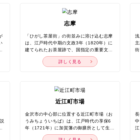
と
形、奥方の華麗な衣装や調度、絵画などが
年
の
展示されています。前田家にのみ許された
を
食べ放題
かにを食
て
高貴の色を基調とした「群青の間」や花鳥
く
志摩
ま
の欄間が印象的な「謁見の間」、小鳥の絵
方
り
鶴
が描かれたオランダ渡りのギヤマンが目を
の
が
「ひがし茶屋街」の街並みに溶け込む志摩
浅
に
引く「松の間」などの趣向を凝らした空間
池
い
は、江戸時代中期の文政3年（1820年）に
主
 レジャー
後
も一見の価値あり。国の名勝に登録されて
す
エ
建てられたお茶屋跡で、国指定の重要文化
街
茶
いる庭園も必見ですので、「つくしの縁」
ず
東京ディズニーリゾート
ユニバー
財。ほぼ創建当時の姿を残す貴重な建造物
に
ク
に腰掛けて庭園を眺めてください。
い
詳しく見る
®
オ・ジャ
と
です。紅殻色の壁や七宝焼の襖の取っ手な
が
せ
屋
ど優美な雰囲気を放つ「ひろま」、芸妓が
り
設
身に着けていた象牙やべっ甲などのかんざ
主
室
しが並ぶ「みせの間」などが完備されてい
け
観戦
で
ます。茶室「寒村庵」では、庭園を眺めな
な
ど
がら一服できるのも魅力。ひがし茶屋街に
る
近江町市場
スキープラン
スポーツ
ん
は現在も営業しているお茶屋があります
地
り
が、「一見さんお断り」のしきたりで観光
「
金沢市の中心部に位置する近江町市場（お
長
タ
客が入れないお茶屋も。そんな茶屋街にあ
て
説
うみちょういちば）は、江戸時代の享保6
中
バ
って、観光客が内部を見学できる希少なお
の
鏡
年（1721年）に加賀藩の御膳所として生ま
江
ミステリーツアー
茶
茶屋として人気を集めています。
り
三
れた市場。商店街には、日本海で水揚げさ
昔
響
詳しく見る