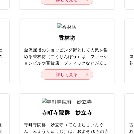
品
れた新鮮な魚介や地元産の野菜、果物、漬
の
鏡
け物などの専門店、飲食店、花屋、衣料品
「
者
店など、多彩なジャンルの店舗が170軒ほ
敷
コ
ど立ち並んでいます。金沢市民の台所とし
本
ナ
て、一般市民からプロの料理人まで多くの
し
ョ
人でにぎわい、常時20種類以上のコロッケ
策
香林坊
や
がそろうお店や立食いカウンターで「能登
葉
鏡
牛」の炙りにぎりを味わえるお店、新鮮な
四
社
金沢屈指のショッピング街として人気を集
「
展
海の幸をイートインスペースで食べられる
楽
の
める香林坊（こうりんぼう）は、ファッシ
屋
花
お店など、金沢名物を気軽に堪能できるス
く
様
ョンビルや百貨店、ブティックなどが立ち
花
な
ポットも豊富。ご当地グルメを目的に、観
い
神
並ぶエリア。香林坊が誕生したのは、今か
し
光客も多く訪れます。
よ
詳しく見る
灯
ら400年ほどさかのぼる江戸時代のこと。
所
ス
町名は、比叡山の僧侶・香林坊が町人向田
の
ト
家の跡取りである向田香林坊（むこうだこ
と
に
うりんぼう）となって以降、目薬の製造販
が
や
売に成功して「香林坊家」として繁栄した
び
が
ことにちなんでいます。明治時代には「高
が
寺町寺院群 妙立寺
札場」と呼ばれる藩からのお告げが掲げら
き
て
れる地でもあり、古くから多くの人で賑わ
あ
念
寺町寺院群 妙立寺（てらまちじいんぐ
古
根
っていました。現在では、レストランや飲
茶
金
ん みょうりゅうじ）は、およそ70もの寺
れ