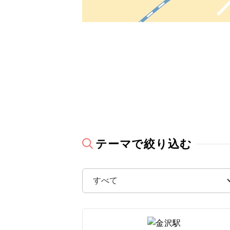
北海道
北海道
旅行タイプ
トラピック
催行確定
2026
年
8
月
家族旅行
東北
東北
クリスタル
1名催行
ホテルランクで
テーマで絞り込む
ハネムーン
関東・甲信越
関東
フレンドツ
2名催行
日
月
ホテル名で絞り
1名参加可
北陸
北陸・甲信越
その他
2
3
乗り物
東海
北陸・甲信
9
10
レンタカー
関西
新潟県