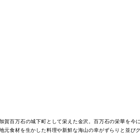
.ishikawa.jp/
日無料）、高校生以下 無料
ou.jp/
定番
カップル
美術館・博物館
美術館・博物館
金
金
金
-museum.jp/chikuonki/index.html
金
金
金
金
金
金
金
金
金
金
金
金
金
金
金
金
金
金
金
金
金
金
金
金
金
金
金
金
金
金
金
金
金
金
金
金
美術館・博物館
金
金
金
閉じる
閉じる
閉じる
閉じる
閉じる
閉じる
閉じる
閉じる
閉じる
閉じる
閉じる
閉じる
閉じる
閉じる
閉じる
閉じる
閉じる
閉じる
閉じる
閉じる
閉じる
閉じる
閉じる
閉じる
閉じる
閉じる
閉じる
閉じる
閉じる
閉じる
閉じる
閉じる
閉じる
閉じる
閉じる
閉じる
閉じる
閉じる
閉じる
閉じる
閉じる
閉じる
加賀百万石の城下町として栄えた金沢。百万石の栄華を今
地元食材を生かした料理や新鮮な海山の幸がずらりと並び