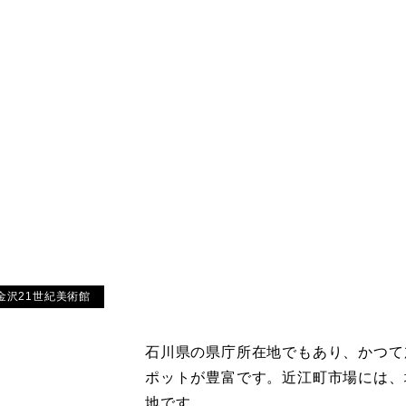
https://www.ishibi.pref
公式サイト
の介護人 210円（祝
https://kanazawa-kank
公式サイト
https://www.kanazawa
公式サイト
金沢21世紀美術館
石川県の県庁所在地でもあり、かつて
ポットが豊富です。近江町市場には、
地です。