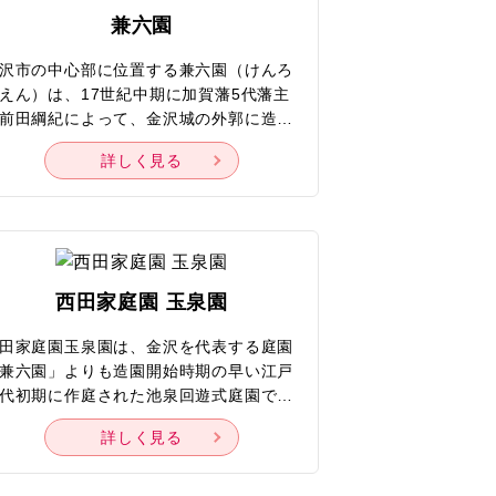
25
26
兼六園
沢市の中心部に位置する兼六園（けんろ
えん）は、17世紀中期に加賀藩5代藩主
所めぐり
前田綱紀によって、金沢城の外郭に造営
れた池泉回遊式庭園。梅や桜、初夏の新
ョー
詳しく見る
やツツジ、秋の紅葉、冬の唐崎松の雪吊
山中温泉
など、四季折々の自然美と出合えるスポ
ーション
トとして名を轟かせていて、日本三名園
口
一つと讃えられたり、国の特別名勝に選
れたりするほどです。兼六園が観楓（か
泉
ぷう）の宴を行う場として使用されるな
西田家庭園 玉泉園
、綱紀以降の歴代藩主に愛された地でも
りました。片足のみが池の中に建つ二本
田家庭園玉泉園は、金沢を代表する庭園
の灯籠「徽軫灯籠（ことじとうろう）」
兼六園」よりも造園開始時期の早い江戸
およそ5,800平方メートルにも及ぶ「霞
代初期に作庭された池泉回遊式庭園で、
付客室
池」などもあり、季節によって移り変わ
園名は加賀藩2代藩主を務めた前田利長
光景を目的に訪れる人も珍しくありませ
詳しく見る
正室玉泉院にちなんでいます。庭園の完
。
当時は脇田邸だったものの、数回の転売
後、西田邸になり、昭和46年（1971