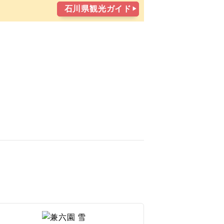
石川県観光ガイド
をすべて選択
Cランク
金
土
絞り込む
4
5
11
12
18
19