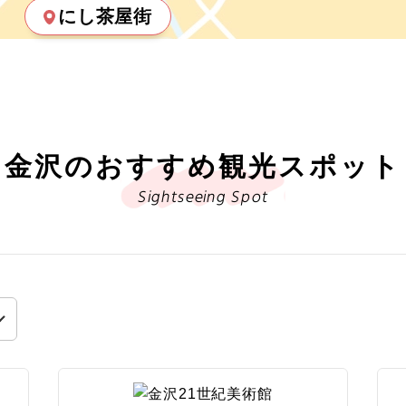
にし茶屋街
金沢のおすすめ観光スポット
ス
一覧から選択
地図から選択
Sightseeing Spot
2026
年
9
月
この月をすべて選択
この月
出張
卒業旅行
ハート
絞り込む
すべて
Sランク
Aランク
Bランク
長期滞在
女性限定
アー
火
水
木
金
土
日
月
火
水
木
込む
能
おひとり様参加限定
1
1
2
3
4
5
6
7
8
6
7
8
9
10
越すべて
11
12
13
14
15
13
14
15
16
17
付き
列車の旅
観光列車