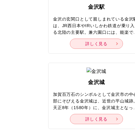
16
17
グリーン車
中国
富山県
金沢駅
23
24
歴史 / 文化
四国
石川県
金沢の玄関口として親しまれている金沢
は、JR西日本やIRいしかわ鉄道が乗り
30
31
世界遺産
九州・沖縄
る北陸の主要駅。兼六園口には、能楽で
石川県す
いられる鼓をイメージした重厚な鼓門（
名城
詳しく見る
づみもん）や幾何学模様のガラスの天井
金沢市
目を引く「もてなしドーム」があります
美術館・博
鼓門は夜のライトアップも行われていて
能登金剛
鼓門をバックに記念撮影する観光客も少
花 / 自然 / 温泉
くありません。構内の至るところに、九
和倉温泉
焼や輪島塗、加賀友禅、山中漆器など加
金沢城
花見
百万石の伝統工芸が使用されているのも
石川県そ
徴です。レストランやカフェ、お土産店
加賀百万石のシンボルとして金沢市の中
自然探訪
ども充実していて、アート鑑賞やグルメ
部にそびえる金沢城は、近世の平山城跡
ら、ショッピング、お土産探しまで、単
天正8年（1580年）に、金沢城主となっ
福井県
温泉
ターミナル駅としてだけでなく、観光ス
柴田勝家が城郭整備に着手したのがはじ
ットのように楽しく過ごせます。
詳しく見る
りです。賤ヶ岳の合戦以降には、前田利
山梨県
ビーチ・リ
が金沢城主となり、14代およそ290年に
及ぶ前田家の繁栄の礎を築きました。そ
長野県