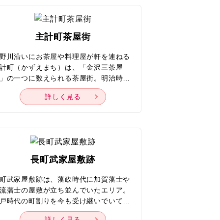
）から公開されています。兼六園の樹木
借景とした崖地という特殊な地形をうま
べるツアー
生かしているのが特徴。およそ2,370平
主計町茶屋街
メートルもの敷地に、本庭、西庭、東庭
3つの庭園があり、巧みな配石や老樹、
野川沿いにお茶屋や料理屋が軒を連ねる
、滝、青苔などが見事に調和していま
計町（かずえまち）は、「金沢三茶屋
。庭園の見学後には、園内の一角にたた
」の一つに数えられる茶屋街。明治時代
む金沢最古の茶室「灑雪亭（さいせつて
サル・スタジ
、ひがし茶屋街の前身である「東の廓」
）」での茶道体験（要予約）が欠かせま
詳しく見る
パン
満杯になったことで、誕生したのが始ま
ん。
だとか。江戸時代に加賀藩の重臣・富田
計の屋敷があったことから、この名が付
られました。千本格子と細い路地が金沢
らではの歴史的な町並みを作り出してい
ことから、国の重要伝統的建造物群保存
長町武家屋敷跡
観戦
区にも選ばれています。五木寛之命名の
あかり坂」や旦那衆が人目を避けて通っ
町武家屋敷跡は、藩政時代に加賀藩士や
いた「暗がり坂」などもあり、金沢出身
流藩士の屋敷が立ち並んでいたエリア。
文豪・泉鏡花の作品にも度々登場。明か
戸時代の町割りを今も受け継いでいて、
が灯る夕暮れ時には、時折三味線の音が
ながらの土塀と石畳の小路などが、往時
くなど、より趣が深まります。
詳しく見る