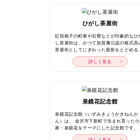
食べ物
後、城跡である二の丸を中心に都市公園
して整備。平成14年（2002年）にNHK
東海
グルメ
大河ドラマ「利家とまつ」のロケ地とし
ひがし茶屋街
登場したことで、より一層人気が高まり
近畿
フルーツ狩
した。国指定重要文化財である石川門や
紅殻格子の町家や石畳などが印象的なひ
丸倉庫に、復元された菱櫓や五十間長屋
中国
し茶屋街は、かつて加賀藩公認の格式高
テーマパーク /
と、城内は見どころ満載です。城内散策
茶屋街としてにぎわった面影をとどめる
には、見事な庭園を望む「玉泉庵」で抹
四国
リアであり、重要伝統的建造物群保存地
テーマパー
と和菓子を味わうのもおすすめ。
詳しく見る
区。五木寛之の小説「朱鷺の墓」の舞台
九州
しても知られています。江戸時代にお茶
レジャー施
として利用されていた国指定重要文化財
「志摩」もあり、内部を見学したり、茶
沖縄
スポーツ体験 / 
で抹茶をいただいたりも可能です。現在
は、伝統工芸品店、和菓子屋、カフェな
泉鏡花記念館
ゴルフ
町家をリノベーションした店舗も立ち並
でいて、町歩きやショッピングをのんび
泉鏡花記念館（いずみきょうかきねんか
その他のテーマ
と満喫できます。伝統的な町並みをレン
ん）は、 金沢市下新町で生まれ育った小
ル着物で散策したり、歴史的な町並みを
家・泉鏡花をテーマにした記念館です。
ウェブ限定
ックに記念撮影したりするのも、ひがし
花の生家跡にあった木造二階建てと土蔵
屋街での楽しみ方です。
詳しく見る