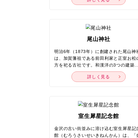
棟の建物を改修と整備した館内には、作
の初版本や自筆原稿などの資料といった
花ゆかりの品々を中心に、フランス文学
の生田耕作と次男の敦夫が収集した鏡花
レクションも展示されています。オリジ
ル文庫やクリアファイルなどがそろうシ
尾山神社
ップも併設。ミニシアターで鏡花の生涯
坂東玉三郎・種村季弘・川村二郎が語る
明治6年（1873年）に創建された尾山神
花の魅力などの映像を見られたり、企画
は、加賀藩祖である前田利家と正室お松
で鏡花についてより深く知れたりと、鏡
方を祀る古社です。和漢洋の3つの建築
について詳しくない方でも楽しめるよう
式が見事に融合した国指定重要文化財「
工夫が凝らされています。
詳しく見る
門」は、かつて近海を往来していた船の
台でもあった金沢のシンボル。最上階に
テンドグラスがはめこまれていて、ライ
アップされる夜には、暗闇の中で幻想的
浮かび上がります。利家の勝負強さにあ
かる「勝負運」「出世運」や、夫妻二人
室生犀星記念館
祀られていることにちなむ「夫婦円満」
「子宝」「安産」のパワースポットとし
金沢の古い街並みに溶け込む室生犀星記
も評判。三間社流造の本殿や入母屋造屋
館（むろうさいせいきねんかん）は、「