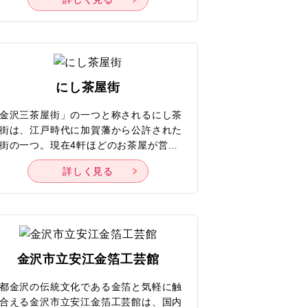
面影を偲ばせています。地域内に建つ
武家屋敷跡 野村家」では、壮麗な武家屋
とミシュランの2つ星に輝いたほどの日
庭園をじっくりと見学でき、当時の暮ら
ぶりに思いを馳せられます。屋敷跡を散
中に、庭に植栽された木々の新緑や紅
にし茶屋街
、雪から土塀を守る「こも掛け」など、
季それぞれの美しい風景と出合えるのも
金沢三茶屋街」の一つと称されるにし茶
しみの一つです。繁華街「香林坊」の近
街は、江戸時代に加賀藩から公許された
とは思えないほど静かな環境が広がって
街の一つ。現在4軒ほどのお茶屋が営業
て、江戸時代にタイムスリップしたかの
ていて、三茶屋街の中で最も多い芸妓が
うな気分を味わえます。
詳しく見る
属する茶屋街です。名前は、金沢城の西
方角に茶屋の原型「廓」が整備されたこ
に由来しています。茶屋街には、出格子
目を引く2階建ての茶屋建築が立ち並
、江戸時代の名残をとどめています。運
よければ、三味線や太鼓の音が聞こえて
金沢市立安江金箔工芸館
たり、芸妓の姿を見かけたりすることも
るとか。作家・島田清次郎が過ごしたお
都金沢の伝統文化である金箔と気軽に触
屋跡地にある「金沢市西茶屋資料館」、
合える金沢市立安江金箔工芸館は、国内