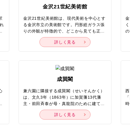
18
19
20
21
22
20
21
22
23
24
利用
クルーズ旅行
フェリー
金沢21世紀美術館
25
26
27
28
29
27
28
29
30
駅
金沢21世紀美術館は、現代美術を中心とす
金
入れ
る金沢市立の美術館です。円形総ガラス張
く
歴史
寺社・札
用
りの外観が特徴的で、どこから見ても正面
の
べて
つ
にみえるという不思議な作りになっていま
さ
音楽・コンサート
祭り・シ
詳しく見る
が
す。丸い外観にちなんだ「まるびぃ」や
緑
小松・粟津温泉
山中町・
。
「21美」の愛称でも親しまれています。無
り
物館
花火
イルミネ
、
料で見学できるスペースや鑑賞できる作品
ッ
・珠洲・輪島
羽咋・千里浜
白山・辰
な
が多いのも魅力。一番の見どころは、アル
の
谷
ゼンチン出身のアーティスト レアンドロ・
ば
・七尾
山代温泉
片山津温
賀
エルリッヒによる「スイミング・プール
ん
成巽閣
桜のお花見
紅葉
特
（レアンドロのプール）」です。プールを
ど
の他
な
通じて、地上の人と地下の人が出合えるア
あ
心
兼六園に隣接する成巽閣（せいそんかく）
西
登山・ハイキング
島めぐり
設定する
設定する
設定する
設定する
設定する
設定する
設定する
か
ート作品として話題を呼んでいます。レス
足
。
は、文久3年（1863年）に加賀藩13代藩
「
に
トランやミュージアムショップなどの施設
や
た
主・前田斉泰が母・真龍院のために建てた
時
露天風呂
露天風呂
ポ
も充実していて、のんびりと現代アートの
ヶ
ま
隠居所。1階に書院造、2階に数寄屋造と2
庭
世界に浸れます。
る
詳しく見る
家
つの建築様式を取り入れた江戸時代末期の
の
ゾート
海水浴・プール
避暑地
ん
も
代表的な大名屋敷として、国の重要文化財
成
の
に選定。館内には、前田家に伝わる雛人
の