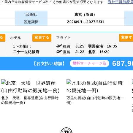
海外空港諸税
料・国内空港旅客保安サービス料・その他諸税が別途必要となります
出発地
東京（羽田）
設定期間
2026/9/1～2027/3/31
る
変更する
変更す
ホテル
フライト
1〜3泊目：
往路
JL25 羽田空港 16:35
二十一世紀飯店
復路
JL22 北京 16:20
687,9
【お支払い総額】
燃料サーチャージ込
北京 天壇 世界遺産(自由行動時
万里の長城(自由行動時の観光地一
の観光地一例)
例)