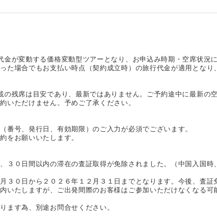
代金が変動する価格変動型ツアーとなり、お申込み時期・空席状況
あった場合でもお支払い時点（契約成立時）の旅行代金が適用となり
載の残席は目安であり、最新ではありません。ご予約途中に最新の
予約いただけません。予めご了承ください。
報（番号、発行日、有効期限）のご入力が必須でございます。
予約をお願いいたします。
、３０日間以内の滞在の査証取得が免除されました。（中国入国時
１月３０日から２０２６年１２月３１日までとなります。今後、査証
案内いたしますが、ご出発間際のお客様はご参加いただけなくなる可
なります為、別途お問合せください。