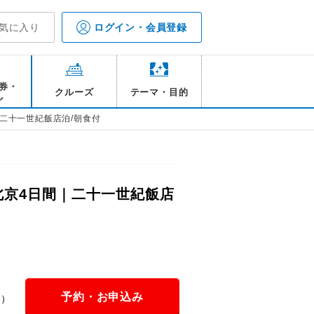
気に入り
ログイン・会員登録
券・
クルーズ
テーマ・目的
ル
二十一世紀飯店泊/朝食付
北京4日間｜二十一世紀飯店
予約・お申込み
金）