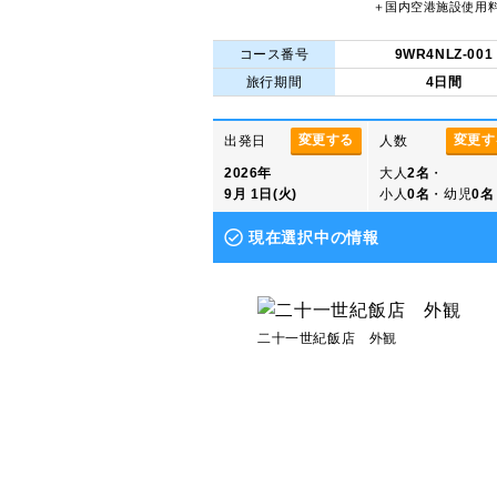
＋国内空港施設使用
コース番号
9WR4NLZ-001
旅行期間
4日間
変更する
変更す
出発日
人数
2026年
大人
2名
・
9月 1日(火)
小人
0名
・幼児
0名
現在選択中の情報
二十一世紀飯店 外観