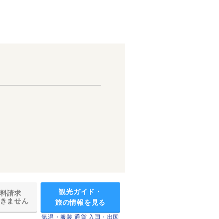
観光ガイド・
料請求
きません
旅の情報を見る
気温・服装
通貨
入国・出国