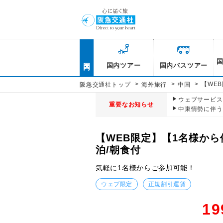
国内
国内ツアー
国内バスツアー
>
>
>
【WE
阪急交通社トップ
海外旅行
中国
ウェブサービス休
重要なお知らせ
中東情勢に伴う
【WEB限定】【1名様か
泊/朝食付
気軽に1名様からご参加可能！
ウェブ限定
正規割引運賃
19