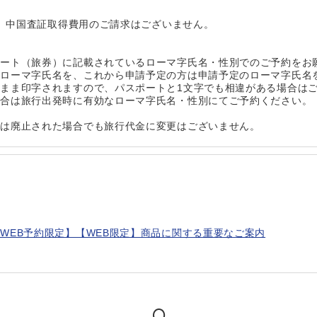
は、中国査証取得費用のご請求はございません。
ポート（旅券）に記載されているローマ字氏名・性別でのご予約をお
たローマ字氏名を、これから申請予定の方は申請予定のローマ字氏名
まま印字されますので、パスポートと1文字でも相違がある場合は
場合は旅行出発時に有効なローマ字氏名・性別にてご予約ください。
たは廃止された場合でも旅行代金に変更はございません。
WEB予約限定】【WEB限定】商品に関する重要なご案内