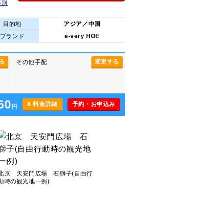
等別
目的地
アジア／中国
ブランド
e-very HOE
る
変更する
その他手配
60
¥ 料金詳細
予約・お申込み
円
北京 天安門広場 石獅子(自由行
動時の観光地一例)