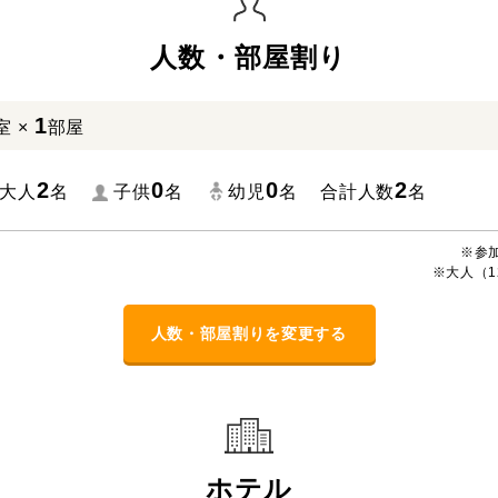
人数・部屋割り
1
室 ×
部屋
2
0
0
2
大人
名
子供
名
幼児
名
合計人数
名
※参
※大人（1
人数・部屋割りを変更する
ホテル