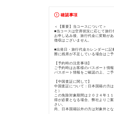
確認事項
＜【重要】当コースについて＞
■当コースは空席状況に応じて旅行
お申し込み後、旅行代金に変動が
徴収はございません。
■出発日・旅行代金カレンダーに記
際に残席が不足している場合はご
【予約時の注意事項】
ご予約時はお客様のパスポート情
パスポート情報をご確認の上、ご
【中国査証に関して】
中国査証について：日本国籍の方は
と）
この免除対象期間は２０２４年１
得が必要となる場合、弊社よりご
さい。
尚、日本国籍以外の方は対象外と