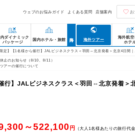
お
ウェブのお悩みガイド
よくある質問
店舗案内
海外
国内ダイナミック
海外航空
国内ホテル・旅館
海外ツアー
パッケージ
ホテ
B限定】【1名様から催行】JALビジネスクラス＜羽田⇔北京発着＞北京4日間｜
止のお知らせ（8/10、8/11）
ツアーの催行について
ら催行】JALビジネスクラス＜羽田⇔北京発着＞
9,300～522,100
円
（大人1名様あたりの旅行代