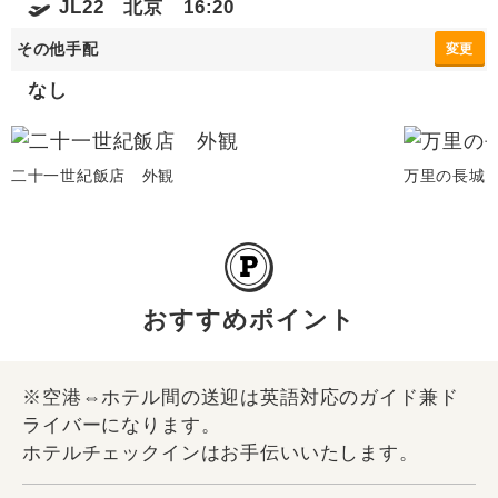
JL22 北京 16:20
その他手配
変更
なし
二十一世紀飯店 外観
万里の長城
おすすめポイント
※空港⇔ホテル間の送迎は英語対応のガイド兼ド
ライバーになります。
ホテルチェックインはお手伝いいたします。