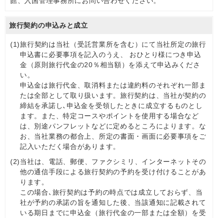
館、入国管理事務所にお問い合わせください。
旅行契約の申込みと成立
(1)
旅行契約は当社（受託営業所を含む）にて当社所定の旅行
申込書に必要事項を記入のうえ、 おひとり様につき申込
金（原則旅行代金の20％相当額）を添えて申込みくださ
い。
申込金は旅行代金、取消料または違約料のそれぞれ一部ま
たは全部として取り扱います。旅行契約は、当社が契約の
締結を承諾し､申込金を受領したときに成立するものとし
ます。また、特定コースやポイントを使用する場合など
は、別途パンフレットなどに定めるところによります。な
お、当社業務の都合上、所定の書面・画面に必要事項をご
記入いただく場合があります。
(2)
当社は、電話、郵便、ファクシミリ、インターネットその
他の通信手段による旅行契約の予約を受け付けることがあ
ります。
この場合､旅行契約は予約の時点では成立しておらず、当
社が予約の承諾の旨を通知した後、当該通知に記載されて
いる期日までに申込金（旅行代金の一部または全額）を受