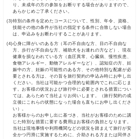
り、未成年の方の参加をお断りする場合がありますので、
あらかじめご了承ください。
(3)
特別の条件を定めたコースについて、性別、年令、資格、
技能その他の条件が当社の指定する条件に合致しない場合
は、申込みをお断わりすることがあります。
(4)
心身に障がいのある方（耳の不自由な方、目の不自由な
方、歩行が不自由な方、補助犬をお連れの方など）、現在
健康を損なわれている方（血圧異常、心臓病、慢性疾患、
食物アレルギー、動物アレルギーなど）、認知症の⽅、妊
娠中の方、妊娠の可能性のある方、その他特別な配慮が必
要とされる方は、その旨を旅行契約の申込み時にお申し出
ください。当社は可能かつ合理的な範囲内でこれに応じま
す。お客様の状況および旅行中に必要とされる措置につい
ては、あらためて当社よりお伺いします。（旅行契約の成
立後にこれらの状態になった場合も直ちにお申し出くださ
い）。
お客様からのお申し出に基づき、当社がお客様のために講
じた特別な措置に要する費用はお客様の負担となります。
当社は現地事情や利用機関などの状況を踏まえて旅行が安
全かつ円滑に実施するために、介助される方または同伴さ