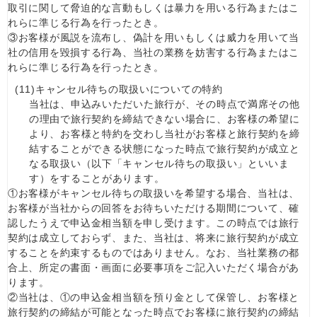
取引に関して脅迫的な言動もしくは暴力を用いる行為またはこ
れらに準じる行為を行ったとき。
③お客様が風説を流布し、偽計を用いもしくは威力を用いて当
社の信用を毀損する行為、当社の業務を妨害する行為またはこ
れらに準じる行為を行ったとき。
(11)
キャンセル待ちの取扱いについての特約
当社は、申込みいただいた旅行が、その時点で満席その他
の理由で旅行契約を締結できない場合に、お客様の希望に
より、お客様と特約を交わし当社がお客様と旅行契約を締
結することができる状態になった時点で旅行契約が成立と
なる取扱い（以下「キャンセル待ちの取扱い」といいま
す）をすることがあります。
①お客様がキャンセル待ちの取扱いを希望する場合、当社は、
お客様が当社からの回答をお待ちいただける期間について、確
認したうえで申込金相当額を申し受けます。この時点では旅行
契約は成立しておらず、また、当社は、将来に旅行契約が成立
することを約束するものではありません。なお、当社業務の都
合上、所定の書面・画面に必要事項をご記入いただく場合があ
ります。
②当社は、①の申込金相当額を預り金として保管し、お客様と
旅行契約の締結が可能となった時点でお客様に旅行契約の締結