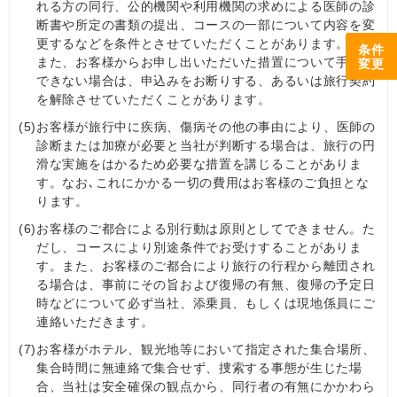
れる方の同行、公的機関や利用機関の求めによる医師の診
断書や所定の書類の提出、コースの一部について内容を変
更するなどを条件とさせていただくことがあります。
条件
また、お客様からお申し出いただいた措置について手配が
変更
できない場合は、申込みをお断りする、あるいは旅行契約
を解除させていただくことがあります。
(5)
お客様が旅行中に疾病、傷病その他の事由により、医師の
診断または加療が必要と当社が判断する場合は、旅行の円
滑な実施をはかるため必要な措置を講じることがありま
す。なお､これにかかる一切の費用はお客様のご負担とな
ります。
(6)
お客様のご都合による別行動は原則としてできません。た
だし、コースにより別途条件でお受けすることがありま
す。また、お客様のご都合により旅行の行程から離団され
る場合は、事前にその旨および復帰の有無、復帰の予定日
時などについて必ず当社、添乗員、もしくは現地係員にご
連絡いただきます。
(7)
お客様がホテル、観光地等において指定された集合場所、
集合時間に無連絡で集合せず、捜索する事態が生じた場
合、当社は安全確保の観点から、同行者の有無にかかわら