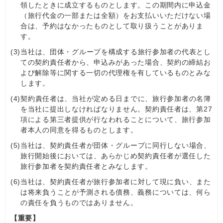
領したときに成立するものとします。この期間内に申込金
（旅行代金の一部または全額）をお支払いいただけない場
合は、予約はなかったものとして取り扱うことがありま
す。
(3)
当社は、団体・グループを構成する旅行参加者の代表とし
ての契約責任者から、申込みがあった場合、契約の締結お
よび解除等に関する一切の代理権を有しているものとみな
します。
(4)
契約責任者は、当社が定める日までに、旅行参加者の名簿
を当社に提出しなければなりません。契約責任者は、第27
項による第三者提供が行なわれることについて、旅行参加
者本人の同意を得るものとします。
(5)
当社は、契約責任者が団体・グループに同行しない場合、
旅行開始後においては、あらかじめ契約責任者が選任した
旅行参加者を契約責任者とみなします。
(6)
当社は、契約責任者が旅行参加者に対して現に負い、また
は将来負うことが予測される債務、義務については、何ら
の責任を負うものではありません。
【重要】