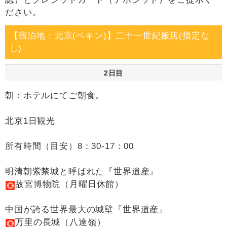
ださい。
【宿泊地：北京(ペキン)】二十一世紀飯店(指定な
し)
2日目
朝：ホテルにてご朝食。
北京1日観光
所有時間（目安）8：30-17：00
明清朝紫禁城と呼ばれた『世界遺産』
故宮博物院（月曜日休館）
中国が誇る世界最大の城壁『世界遺産』
万里の長城（八達嶺）