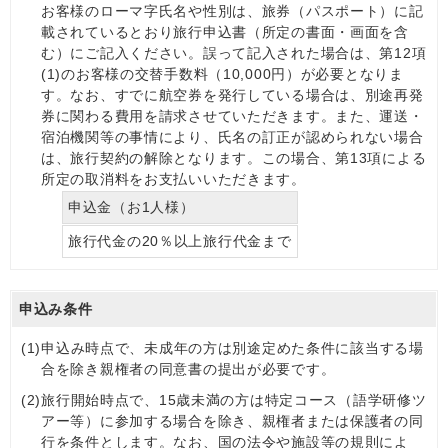
お客様のローマ字氏名や性別は、旅券（パスポート）に記
載されているとおり旅行申込書（所定の書面・画面を含
む）にご記入ください。誤って記入された場合は、第12項
(1)のお客様の交替手数料（10,000円）が必要となりま
す。なお、すでに航空券を発行している場合は、別途再発
券に関わる費用を請求させていただきます。また、運送・
宿泊機関等の事情により、氏名の訂正が認められない場合
は、旅行契約の解除となります。この場合、第13項による
所定の取消料をお支払いいただきます。
申込金（お1人様）
旅行代金の20％以上旅行代金まで
申込み条件
(1)
申込み時点で、未成年の方は別途定めた条件に該当する場
合を除き親権者の同意書の提出が必要です。
(2)
旅行開始時点で、15歳未満の方は特定コース（語学研修ツ
アー等）に参加する場合を除き、親権者または保護者の同
行を条件とします。なお、国の法令や施設等の規則によ