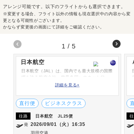
アレンジ可能です。以下のフライトからも選択できます。
※変更する場合、フライト以外の情報も現在選択中の内容から変
更となる可能性がございます。
かならず変更後の画面にて詳細をご確認ください。
1
/
5
日本航空
日本航空（JAL）は、国内でも最大規模の国際
網を誇る航空会社。世界各国へのネットワー
クを持ち、サービスにも定評があります。米
詳細を見る+
国のFlightStats社が選ぶ定時到着率で1位や、
SKYTRAX社の「ワールド・エアライン・スタ
ー・レーディング」の5-STARに選ばれていま
直行便
ビジネスクラス
す
往路
日本航空
JL25便
往
2026/09/01（火）16:35
発
羽田空港