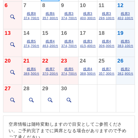
6
7
8
9
10
11
12
残席8
残席6
残席3
残席3
残席3
残席3
374,700
357,300
374,700
400,300
296,100
402,100
円
円
円
円
円
円
13
14
15
16
17
18
19
残席5
残席4
残席4
残席3
残席4
残席5
374,700
463,200
374,700
415,400
306,000
383,100
円
円
円
円
円
円
20
21
22
23
24
25
26
残席6
残席7
残席5
残席4
残席7
残席2
388,500
370,200
374,700
388,500
357,300
382,900
円
円
円
円
円
円
27
28
29
30
空席情報は随時変動しますので目安としてご参照くださ
い。ご予約完了までに満席となる場合がありますので予め
ご了承ください。