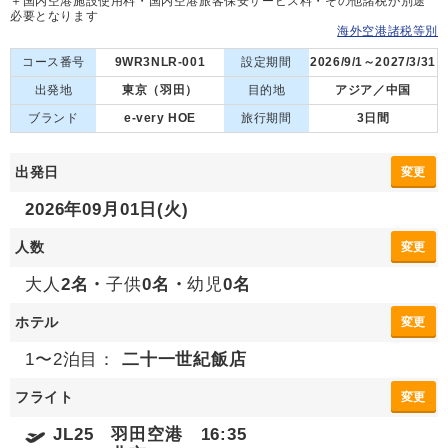
＋国内空港施設使用料・国内空港旅客保安サービス料・その他諸税が別途
必要となります
海外空港諸税等別
コース番号
9WR3NLR-001
設定期間
2026/9/1～2027/3/31
出発地
東京（羽田）
目的地
アジア／中国
ブランド
e-very HOE
旅行期間
3日間
出発日
変更
2026年09月01日(火)
人数
変更
大人
2名・
子供
0名・
幼児
0名
ホテル
変更
1〜2泊目：
二十一世紀飯店
フライト
変更
JL25 羽田空港 16:35