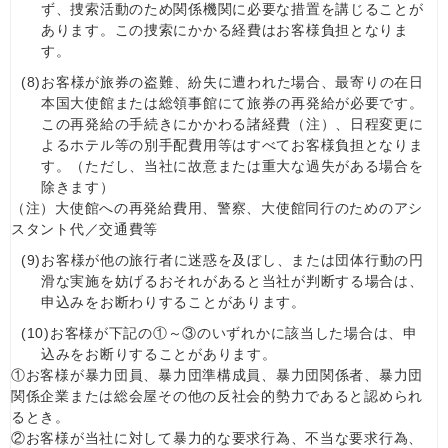
ず、捜索活動のため関係機関に必要な措置を講じることが
あります。この捜索にかかる経費はお客様負担となりま
す。
(8)
お客様が旅券の盗難、紛失に遭われた場合、最寄りの在日
本国大使館または総領事館にて旅券の再発給が必要です。
この再発給の手続きにかかわる諸経費（注）、日程変更に
よるホテル等の別手配費用等はすべてお客様負担となりま
す。（ただし、当社に故意または重大な過失がある場合を
除きます）
（注）大使館への再発給費用、警察、大使館同行のためのアシ
スタント代／交通費等
(9)
お客様が他の旅行者に迷惑を及ぼし、または団体行動の円
滑な実施を妨げるおそれがあると当社が判断する場合は、
申込みをお断わりすることがあります。
(10)
お客様が下記の①～③のいずれかに該当した場合は、申
込みをお断りすることがあります。
①お客様が暴力団員、暴力団準構成員、暴力団関係者、暴力団
関係企業または総会屋その他の反社会的勢力であると認められ
るとき。
②お客様が当社に対して暴力的な要求行為、不当な要求行為、