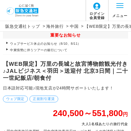
ログイン
メニュー
会員登録
>
>
>
阪急交通社トップ
海外旅行
中国
【WEB限定】万里の長
重要なお知らせ
ウェブサービス休止のお知らせ（8/10、8/11）
中東情勢に伴うツアーの催行について
【WEB限定】万里の長城と故宮博物館観光付き
♪JALビジネス＜羽田＞送迎付 北京3日間｜二十
一世紀飯店/朝食付
日本語対応可能♪現地支店が24時間サポートいたします！
ウェブ限定
正規割引運賃
240,500～551,800
円
大人1名様あたりの旅行代金