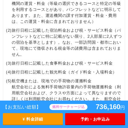
機関の運賃・料金（等級の選択できるコースと特定の等級
を利用するコースとがあり、パンフレットなどに明示して
あります。また、運送機関の課す付加運賃・料金・費用
は、この運賃・料金に含まれておりません）
(2)
旅行日程に記載した宿泊料金および税・サービス料金（パ
ンフレットなどに特に記載がない限り、2人部屋に2人ずつ
の宿泊を基準とします）。なお、一部訪問国・都市におい
て、現地にて徴収される税金等の諸費用は含まれておりま
せん。
(3)
旅行日程に記載した食事料金および税・サービス料金
(4)
旅行日程に記載した観光料金（ガイド料金・入場料金）
(5)
航空機または、現地での手荷物の運搬料金
航空会社による無料手荷物許容量内の手荷物運搬料金（利
用航空会社および、クラスや方面によって異なりますので
詳しくは利用航空会社にお尋ねください。また、航空会社
の受託手荷物有料化に伴い一部含まれない場合がありま
736,160
【お支払い総額】
燃料サーチャージ込
円
す）
なお、手荷物の運送は当該運送機関が行い、当社が運送機
¥ 料金詳細
予約・お申込み
関に運送委託手続を代行するものです。