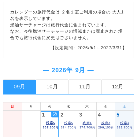
カレンダーの旅行代金は
２名１室
ご利用の場合の 大人1
名を表示しています。
燃油サーチャージは旅行代金に含まれています。
なお、今後燃油サーチャージの増減または廃止された場
合でも旅行代金に変更はございません。
【設定期間：2026/9/1～2027/3/31】
― 2026年 9月 ―
09月
10月
11月
12月
日
月
火
水
木
金
土
1
2
3
4
5
残席5
残席5
残席4
残席3
残席3
357,300
374,700
374,700
296,100
321,800
円
円
円
円
円