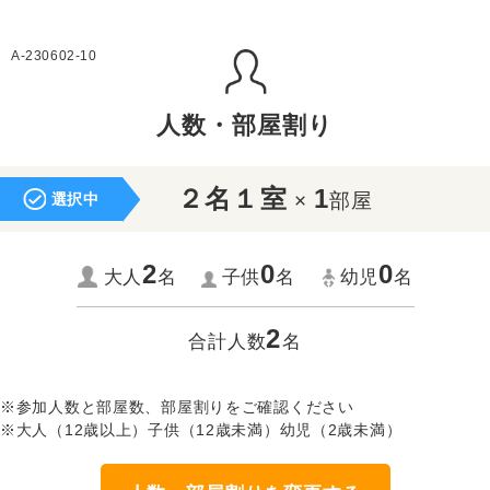
A-230602-10
人数・部屋割り
２名１室
1
×
部屋
選択中
2
0
0
大人
名
子供
名
幼児
名
2
合計人数
名
※参加人数と部屋数、部屋割りをご確認ください
※大人（12歳以上）子供（12歳未満）幼児（2歳未満）