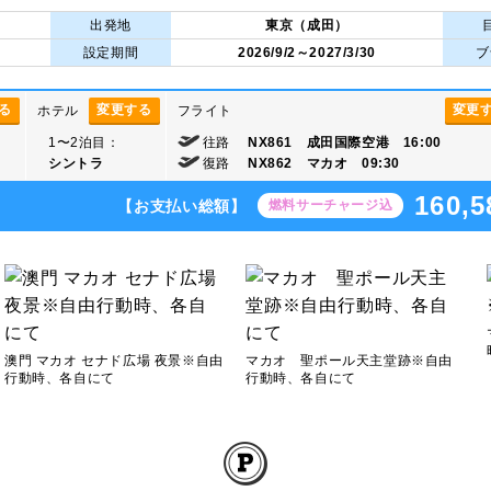
出発地
東京（成田）
設定期間
2026/9/2～2027/3/30
ブ
る
変更する
変更
ホテル
フライト
1〜2泊目：
往路
NX861 成田国際空港 16:00
シントラ
復路
NX862 マカオ 09:30
160,5
【お支払い総額】
燃料サーチャージ込
澳門 マカオ セナド広場 夜景※自由
マカオ 聖ポール天主堂跡※自由
行動時、各自にて
行動時、各自にて