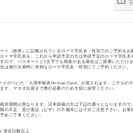
で
ポート（旅券）に記載されているローマ字氏名・性別でのご予約をお
たローマ字氏名を、これから申請予定の方は申請予定のローマ字氏名
すので、パスポートと1文字でも相違がある場合はご搭乗いただけ
場合は旅行出発時に有効なローマ字氏名・性別にてご予約ください。
ドのついた「入境申報表/Arrival Card」が渡されます。ごテル
います。マカオ出国まで携行必要のため大切に保管ください。
】
の残存期間が異なります。日本国籍の方は下記の通りとなりますので
期限の不足、及び査証（ビザ）の不備等には十分ご注意下さい。お客
。予めご了承ください。
+ 滞在日数以上