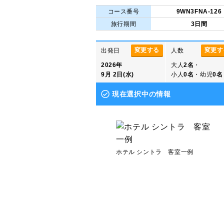
コース番号
9WN3FNA-126
旅行期間
3日間
変更する
変更す
出発日
人数
2026年
大人
2名
・
9月 2日(水)
小人
0名
・幼児
0名
現在選択中の情報
ホテル シントラ 客室一例