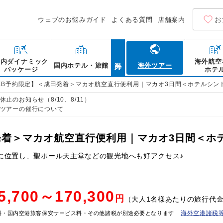
お
ウェブのお悩みガイド
よくある質問
店舗案内
海外
国内ダイナミック
海外航空
国内ホテル・旅館
海外ツアー
パッケージ
ホテ
EB予約限定】＜成田発着＞マカオ航空直行便利用｜マカオ3日間＜ホテルシン
止のお知らせ（8/10、8/11）
ツアーの催行について
発着＞マカオ航空直行便利用｜マカオ3日間＜ホ
に位置し、聖ポール天主堂などの観光地へも好アクセス♪
5,700～170,300
円
（大人1名様あたりの旅行代
海外空港諸税
料・国内空港旅客保安サービス料・その他諸税が別途必要となります