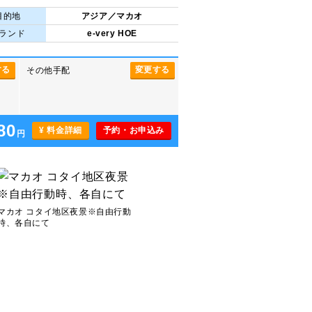
目的地
アジア／マカオ
ランド
e-very HOE
する
変更する
その他手配
80
¥ 料金詳細
予約・お申込み
円
マカオ コタイ地区夜景※自由行動
時、各自にて