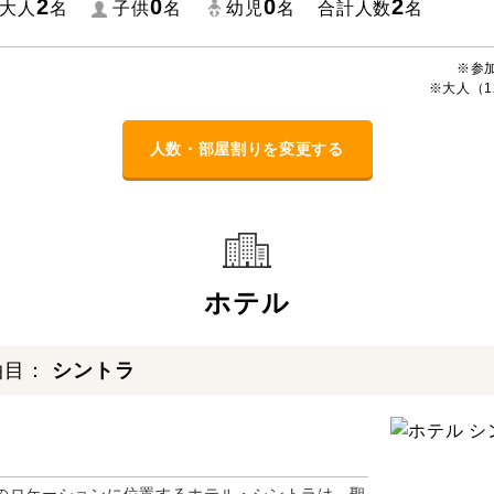
2
0
0
2
大人
名
子供
名
幼児
名
合計人数
名
※参
※大人（1
人数・部屋割りを変更する
ホテル
泊目：
シントラ
のロケーションに位置するホテル・シントラは、聖