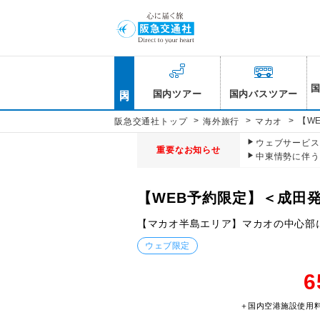
国内
国内ツアー
国内バスツアー
>
>
>
【W
阪急交通社トップ
海外旅行
マカオ
ウェブサービス休
重要なお知らせ
中東情勢に伴う
【WEB予約限定】＜成田
【マカオ半島エリア】マカオの中心部
ウェブ限定
6
＋国内空港施設使用