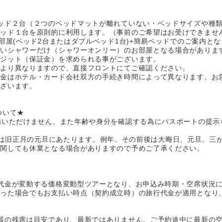
ッド２台（２つのベッドマットが離れていない・ベッドサイズや種
ベッド１台を原則的に利用します。（事前のご希望はお受けできま
部屋(ベッド2台またはダブルベッド1台)+簡易ベッドでのご案内と
無いシャワーだけ（シャワーオンリー）のお部屋となる場合がありま
ポジット（保証金）を求められる事がございます。
により異なりますので、直接フロントにてご確認ください。
返金はホテル・カード会社双方の手続き時間によって異なります。お
ございます。
ついて★
場いただけません。また年齢や身分を確認する為にパスポートの提示
2月6日は旧正月の元旦にあたります。例年、その前後は大晦日、元旦、
に関しても休業となる場合がありますので予めご了承ください。
代金が変動する価格変動型ツアーとなり、お申込み時期・空席状況
あった場合でもお支払い時点（契約成立時）の旅行代金が適用となり
載の残席は目安であり、最新ではありません。ご予約途中に最新の