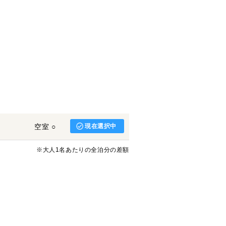
空室 ○
現在選択中
※大人1名あたりの全泊分の差額