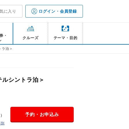
気に入り
ログイン・会員登録
券・
クルーズ
テーマ・目的
ル
トラ泊＞
テルシントラ泊＞
予約・お申込み
金）
等別