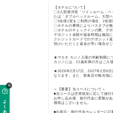
【ホテルについて】
〇2人部屋洋室「ツインルーム」ベ
たは「ダブルベッドルーム」大型
〇3名様1室をご利用の場合、2名様
〇ホテルの事情によりバスタブが
〇ホテルのチェックインの際、デ
デポジット金額や返金時期は施設
クレジットカードでのデポジット
預けいただくと返金が早い場合が
★マカオ カジノ入場の年齢制限に
カジノには、21歳未満の方はご入
★2026年2月17日、2027年
なります。また、飲食店や観光地
＜【重要】当コースについて＞
■当コースは空席状況に応じて旅行
お申し込み後、旅行代金に変動が
徴収はございません。
■出発日・旅行代金カレンダーに記