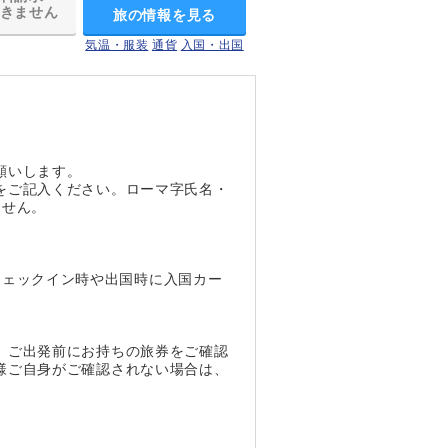
きません
旅の情報を見る
気温・服装
通貨
入国・出国
願いします。
をご記入ください。ローマ字氏名・
ません。
のチェックイン時や出国時に入国カー
、ご出発前にお持ちの旅券をご確認
様ご自身がご確認されない場合は、