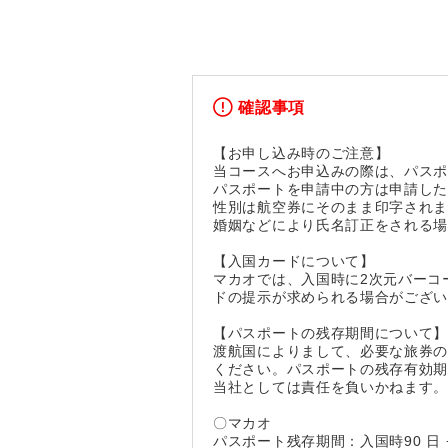
確認事項
【お申し込み時のご注意】
当コースへお申込みの際は、パス
パスポートを申請中の方は申請し
性別は航空券にそのまま印字されま
婚姻などにより氏名訂正をされる
【入国カードについて】
マカオでは、入国時に2次元バーコー
ドの提示が求められる場合がござ
【パスポートの残存期間について
渡航国によりまして、必要な旅券
ください。パスポートの残存有効
当社としては責任を負いかねます
〇マカオ
パスポート残存期間：入国時90 日 