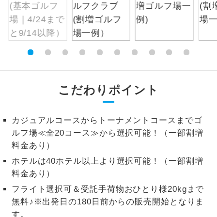
お支払いは、クレジットカード決済のみとな
絶景
絶景スポットに立ち寄るコースです。
ります。
お申し込みの最後にクレジットカード決済を
温泉
温泉地にも宿泊するコースです。
していただき、決済手続き完了をもちまし
て、ご旅行の契約が成立となります。
ご宿泊ホテルに露天風呂が付いていま
露天風呂
す。
こだわりポイント
ご予約方法について
大浴場
ご宿泊ホテルに大浴場が付いています。
ウェブ限定コースとなりますので、コールセ
ンター及びカウンターでのお申し込みはでき
カジュアルコースからトーナメントコースまでゴ
全てのお食事が付いていますので、お食
ません。
ルフ場≪全20コース≫から選択可能！（一部割増
全食事付き
事の心配はいりません。（機内食を除
料金あり）
く）
ホテルは40ホテル以上より選択可能！（一部割増
お部屋にてゆっくりとお召し上がりいた
お部屋食
料金あり）
だけます。
フライト選択可＆受託手荷物おひとり様20kgまで
トラベルイヤ
周りの音を気にせず、ガイドさんの説明
無料♪※出発日の180日前からの販売開始となりま
ホン
をじっくり聞くことができます。
す。