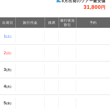
8
月出発のツアー最安値
31,800
円
催行状況
出発日
旅行代金
残席
予約
割引
1
(土)
2
(日)
3
(月)
4
(火)
5
(水)