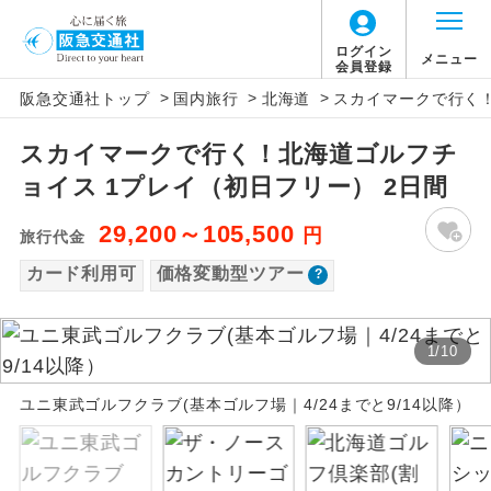
「価格変動型ツアー」に関するご案内
ログイン
メニュー
会員登録
>
>
>
阪急交通社トップ
国内旅行
北海道
スカイマークで行く！
アイコン
説明
スカイマークで行く！北海道ゴルフチ
価格変動型ツアーとは
往路出発空港（駅）から復路到着空港
添乗員同行
ョイス 1プレイ（初日フリー） 2日間
（駅）まで同行します。
航空会社が設定する「個人包括旅行運
29,200～105,500
円
旅行代金
現地添乗員同
賃」を利用したツアーです。
現地到着空港（駅）から最終日出発空港
行
（駅）まで添乗員が同行します。
カード利用可
価格変動型ツアー
お申し込み時期・ご利用便の空席状況に
よって料金が変動いたします。
バスガイド乗
バスガイドが乗務し、車内での観光案内
務
があります。
1
/
10
以下の注意事項をあらかじめご了承いただき
新コース
初登場のコースです。
ユニ東武ゴルフクラブ(基本ゴルフ場｜4/24までと9/14以降）
ますようお願いいたします。
ユネスコに登録されている文化遺産や自
世界遺産
お支払いについて
然遺産を訪ねるコースです。