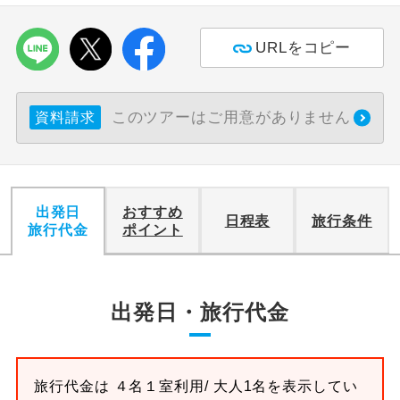
利用航空会社が指定なので、ご出発の計
航空会社指定
URLをコピー
画にとても便利です。
ご紹介するホテルを指定したコースで
ホテル指定
す。
このツアーはご用意がありません
資料請求
おひとり様バ
おひとり様でバス席を2席利⽤できま
ス2席利用
す。
出発日
おすすめ
日程表
旅行条件
旅行代金
ポイント
出発日・旅行代金
旅行代金は
４名１室
利用/ 大人1名を表示してい