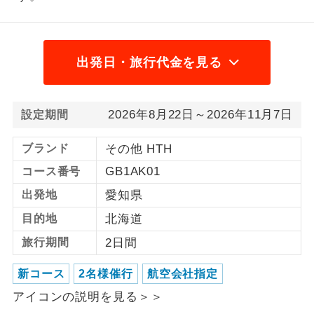
1名様から出発可能な個人型プランで
1名様催行
す。
出発日・旅行代金を見る
2名様から出発可能な個人型プランで
2名様催行
す。
2026年8月22日～2026年11月7日
おひとり様参
おひとり様限定でご参加いただけるコー
設定期間
加限定
スです。
ブランド
その他 HTH
1名様1室同代
1名様1室利用でも追加料金がかからない
GB1AK01
コース番号
金
コースです。
出発地
愛知県
ご夫婦限定でご参加いただけるコースで
ご夫婦限定
目的地
北海道
す。
旅行期間
2日間
女性限定でご参加いただけるコースで
女性限定
す。
新コース
2名様催行
航空会社指定
アイコンの説明を見る＞＞
ご参加にあたり年齢に制限があるコース
年齢制限あり
です。