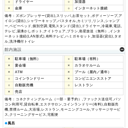
○
ドライヤー
○
加湿器
×
金庫
○
インターネット接続
備考：ズボンプレッサー(貸出),スリッパ,お茶セット,ボディーソープ,ア
イロン(貸出),シャワーキャップ,バスタオル,カミソリ,リンス,シャンプ
ー,ベビーベッド,個別空調,電気スタンド(貸出),ドライヤー,冷蔵庫,電話,
テレビ,湯沸かしポット,ナイトウェア,ブラシ,衛星放送（無料）,インタ
ーネット接続(LAN形式),有料テレビ,ハミガキセット,加湿器(貸出),タオ
ル,洗浄機付トイレ
館内施設
×
駐車場（無料）
○
駐車場（有料）
×
宴会場
×
カラオケルーム
×
ATM
×
プール（屋内／通年）
○
コインランドリー
×
コンビニエンスストア
○
自動販売機
○
レストラン
×
売店
備考：コネクティングルーム（一部・要予約）,ファックス送信可,パソ
コン利用可,貸自転車,エステサロン,コインランドリー(有料),自動販売
機,禁煙ルーム,大浴場,レストラン,モーニングコール,マッサージサービ
ス,クリーニングサービス,宅配便
風呂
◆