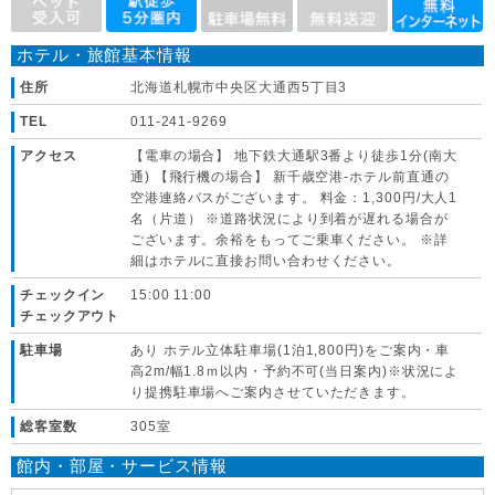
ホテル・旅館基本情報
住所
北海道札幌市中央区大通西5丁目3
TEL
011-241-9269
アクセス
【電車の場合】 地下鉄大通駅3番より徒歩1分(南大
通) 【飛行機の場合】 新千歳空港-ホテル前直通の
空港連絡バスがございます。 料金：1,300円/大人1
名（片道） ※道路状況により到着が遅れる場合が
ございます。余裕をもってご乗車ください。 ※詳
細はホテルに直接お問い合わせください。
チェックイン
15:00 11:00
チェックアウト
駐車場
あり ホテル立体駐車場(1泊1,800円)をご案内・車
高2m/幅1.8ｍ以内・予約不可(当日案内)※状況によ
り提携駐車場へご案内させていただきます。
総客室数
305室
館内・部屋・サービス情報