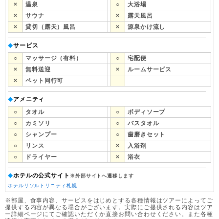
×
温泉
○
大浴場
×
サウナ
×
露天風呂
×
貸切（露天）風呂
×
源泉かけ流し
サービス
◆
○
マッサージ（有料）
○
宅配便
×
無料送迎
×
ルームサービス
×
ペット同行可
アメニティ
◆
○
タオル
○
ボディソープ
○
カミソリ
○
バスタオル
○
シャンプー
○
歯磨きセット
○
リンス
×
入浴剤
○
ドライヤー
×
浴衣
ホテルの公式サイト
◆
※外部サイトへ遷移します
ホテルリソルトリニティ札幌
※部屋、食事内容、サービスをはじめとする各種情報はツアーによってご
提供する内容が異なる場合がございます。実際にご提供される内容はツア
ー詳細ページにてご確認いただくか直接お問い合わせください。また各種