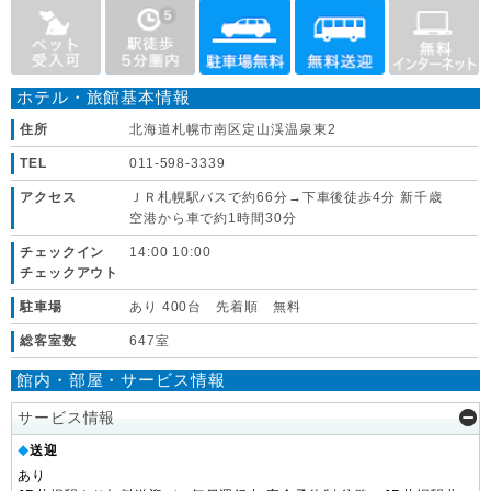
ホテル・旅館基本情報
住所
北海道札幌市南区定山渓温泉東2
TEL
011-598-3339
アクセス
ＪＲ札幌駅バスで約66分→下車後徒歩4分 新千歳
空港から車で約1時間30分
チェックイン
14:00 10:00
チェックアウト
駐車場
あり 400台 先着順 無料
総客室数
647室
館内・部屋・サービス情報
サービス情報
送迎
◆
あり