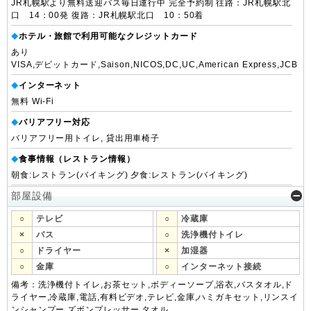
JR札幌駅より無料送迎バス毎日運行中 完全予約制 往路：JR札幌駅北
口 14：00発 復路：JR札幌駅北口 10：50着
ホテル・旅館で利用可能なクレジットカード
◆
あり
VISA,デビットカード,Saison,NICOS,DC,UC,American Express,JCB
インターネット
◆
無料 Wi-Fi
バリアフリー対応
◆
バリアフリー用トイレ, 貸出用車椅子
食事情報（レストラン情報）
◆
朝食:レストラン(バイキング) 夕食:レストラン(バイキング)
部屋設備
○
テレビ
○
冷蔵庫
×
バス
○
洗浄機付トイレ
○
ドライヤー
×
加湿器
○
金庫
○
インターネット接続
備考：洗浄機付トイレ,お茶セット,ボディーソープ,浴衣,バスタオル,ド
ライヤー,冷蔵庫,電話,有料ビデオ,テレビ,金庫,ハミガキセット,リンスイ
ンシャンプー,ズボンプレッサー,タオル