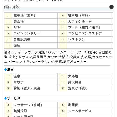
館内施設
○
駐車場（無料）
×
駐車場（有料）
○
宴会場
○
カラオケルーム
×
ATM
○
プール（屋内／通年）
×
コインランドリー
×
コンビニエンスストア
○
自動販売機
○
レストラン
○
売店
備考：ティーラウンジ,送迎バス,ゲームコーナー,プール(通年),自動販売
機,湯上がりサロン,露天風呂,サウナ,大浴場,会議室,宴会場,カラオケルー
ム,バー,レストラン,バーラウンジ,売店,居酒屋コーナー
風呂
◆
○
温泉
○
大浴場
×
サウナ
○
露天風呂
×
貸切（露天）風呂
×
源泉かけ流し
サービス
◆
×
マッサージ（有料）
×
宅配便
○
無料送迎
×
ルームサービス