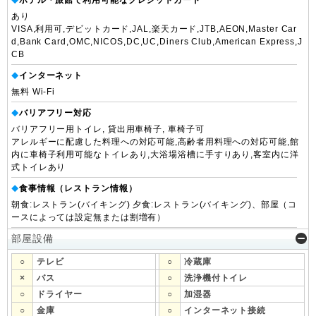
ホテル・旅館で利用可能なクレジットカード
◆
あり
VISA,利用可,デビットカード,JAL,楽天カード,JTB,AEON,Master Car
d,Bank Card,OMC,NICOS,DC,UC,Diners Club,American Express,J
CB
インターネット
◆
無料 Wi-Fi
バリアフリー対応
◆
バリアフリー用トイレ, 貸出用車椅子, 車椅子可
アレルギーに配慮した料理への対応可能,高齢者用料理への対応可能,館
内に車椅子利用可能なトイレあり,大浴場浴槽に手すりあり,客室内に洋
式トイレあり
食事情報（レストラン情報）
◆
朝食:レストラン(バイキング) 夕食:レストラン(バイキング)、部屋（コ
ースによっては設定無または割増有）
部屋設備
○
テレビ
○
冷蔵庫
×
バス
○
洗浄機付トイレ
○
ドライヤー
○
加湿器
○
金庫
○
インターネット接続