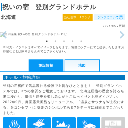
祝いの宿 登別グランドホテル
北海道
当社基準：Aランク
ランクについて
2025/8/27更新
※写真・イラストはすべてイメージとなります。実際のツアーにてご提供いたしますお
部屋などとは限りませんのでご了承ください。
施設情報
地図
ホテル・旅館詳細
登別の迎賓館で気品溢れる優雅で上質なひとときを！ 登別グランドホ
テルでは、3つの泉質をご用意しております。 北海道屈指の歴史を誇る名
湯に浸かり、風情と歴史を楽しみながらごゆっくりとお寛ぎください。
2022年9月、庭園露天風呂をリニューアル。「温泉とサウナをW主役にす
る」をコンセプトに 登別のシンボルである?をテーマに細部までこだわり
ました。