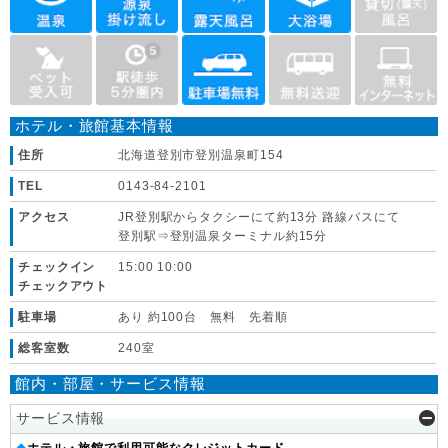
ホテル・旅館基本情報
住所
北海道登別市登別温泉町154
TEL
0143-84-2101
アクセス
JR登別駅からタクシーにて約13分 路線バスにて
登別駅⇒登別温泉ターミナル約15分
チェックイン
15:00 10:00
チェックアウト
駐車場
あり 約100台 無料 先着順
総客室数
240室
館内・部屋・サービス情報
サービス情報