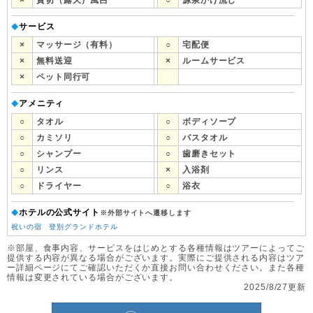
×
貸切（露天）風呂
○
源泉かけ流し
サービス
◆
×
マッサージ（有料）
○
宅配便
×
無料送迎
×
ルームサービス
×
ペット同行可
アメニティ
◆
○
タオル
○
ボディソープ
○
カミソリ
○
バスタオル
○
シャンプー
○
歯磨きセット
○
リンス
×
入浴剤
○
ドライヤー
○
浴衣
ホテルの公式サイト
◆
※外部サイトへ遷移します
祝いの宿 登別グランドホテル
※部屋、食事内容、サービスをはじめとする各種情報はツアーによってご
提供する内容が異なる場合がございます。実際にご提供される内容はツア
ー詳細ページにてご確認いただくか直接お問い合わせください。また各種
情報は変更されている場合がございます。
2025/8/27更新