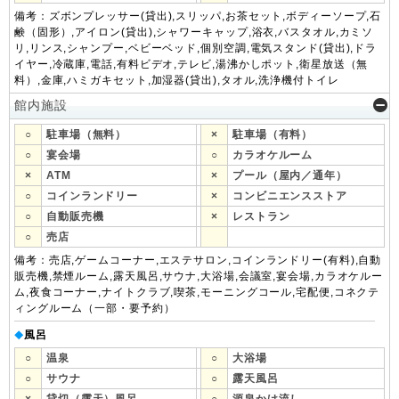
備考：ズボンプレッサー(貸出),スリッパ,お茶セット,ボディーソープ,石
鹸（固形）,アイロン(貸出),シャワーキャップ,浴衣,バスタオル,カミソ
リ,リンス,シャンプー,ベビーベッド,個別空調,電気スタンド(貸出),ドラ
イヤー,冷蔵庫,電話,有料ビデオ,テレビ,湯沸かしポット,衛星放送（無
料）,金庫,ハミガキセット,加湿器(貸出),タオル,洗浄機付トイレ
館内施設
○
駐車場（無料）
×
駐車場（有料）
○
宴会場
○
カラオケルーム
×
ATM
×
プール（屋内／通年）
○
コインランドリー
×
コンビニエンスストア
○
自動販売機
×
レストラン
○
売店
備考：売店,ゲームコーナー,エステサロン,コインランドリー(有料),自動
販売機,禁煙ルーム,露天風呂,サウナ,大浴場,会議室,宴会場,カラオケルー
ム,夜食コーナー,ナイトクラブ,喫茶,モーニングコール,宅配便,コネクテ
ィングルーム（一部・要予約）
風呂
◆
○
温泉
○
大浴場
○
サウナ
○
露天風呂