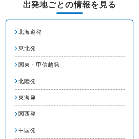
出発地ごとの情報を見る
祭り・ショー
イルミネーション
北海道発
花 / 自然
東北発
自然探訪
関東・甲信越発
登山・ハイキング
北陸発
オーロラ観賞
東海発
島めぐり
関西発
紅葉
中国発
ビーチ・リゾート