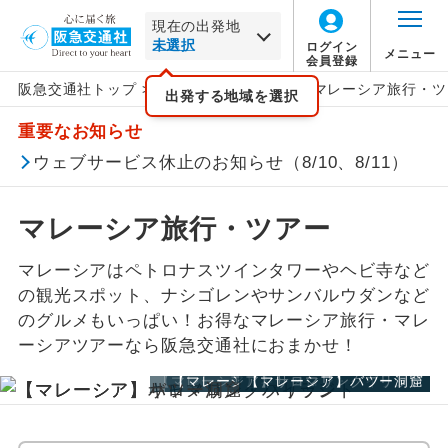
現在の出発地
ログイン
メニュー
会員登録
阪急交通社トップ
>
海外旅行
>
アジア旅行
>
マレーシア旅行・ツ
北海道
アジア
旅行タイプ
エコノミー
トラピックス
催行確定
出発する地域を選択
この月をすべて選択
重要なお知らせ
家族旅行
プレミアムエコノミー
クリスタルハート
1名催行
東北
マレーシアすべて
年
月
ウェブサービス休止のお知らせ（8/10、8/11）
卒業旅行
ビジネス
e-very
2名催行
クアラルンプール
関東・甲信越
日
月
火
水
木
金
土
マレーシア旅行・ツアー
ハネムーン
ファースト
フレンドツアー
マラッカ
北陸
マレーシアはペトロナスツインタワーやヘビ寺など
この月をすべて選択
の観光スポット、ナシゴレンやサンバルウダンなど
長期滞在
ロイヤルコレクション
コタキナバル（ボルネオ島）
東海
のグルメもいっぱい！お得なマレーシア旅行・マレ
年
月
ーシアツアーなら阪急交通社におまかせ！
周遊
その他
プトラジャヤ
関西
【マレーシア】キャメロン・ハイランド
【マレーシア】サロマリンクブリッジ
【マレーシア】バツー洞窟
日
月
火
水
木
金
土
女性限定
ペナン
中国