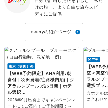
自分で計画した旅を楽しむ「私だ
けの旅」。より自由な旅をスピー
ディにご提供
e-veryの紹介ページ
関空発
東京（羽田）発
【WEB
空＜関空
【WEB予約限定】ANA利用♪朝
ラルンプー
食付｜羽田発着(往路機内泊)｜ク
選択プラ
アラルンプール3泊5日間｜ホテ
ル選択…
☆ホテル
に合わせて
2026年9月出発までキャンペーンレ
ートにてご案内！ご予約期限：～