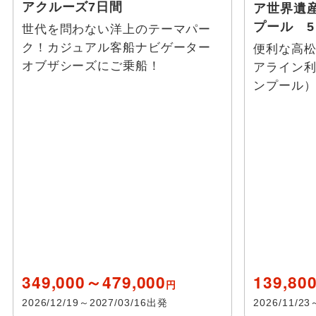
アクルーズ7日間
ア世界遺
プール 
世代を問わない洋上のテーマパー
ク！カジュアル客船ナビゲーター
便利な高
オブザシーズにご乗船！
アライン利
ンプール
349,000～479,000
139,80
円
2026/12/19～2027/03/16出発
2026/11/2