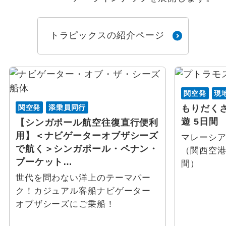
トラピックスの紹介ページ
関空発
現
関空発
添乗員同行
もりだく
遊 5日間
【シンガポール航空往復直行便利
用】＜ナビゲーターオブザシーズ
マレーシ
で航く＞シンガポール・ペナン・
（関西空
プーケット…
間）
世代を問わない洋上のテーマパー
ク！カジュアル客船ナビゲーター
オブザシーズにご乗船！