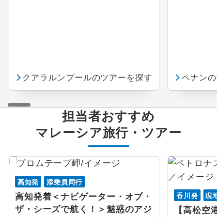
クアラルンプールのツアーを探す
ペナンの
担当者おすすめ
マレーシア
旅行・ツアー
高知発
添乗員同行
香川発
現
高知発着＜ナビゲーター・オブ・
ザ・シーズで航く！＞魅惑のアジ
【高松空