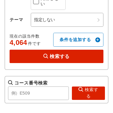
い
ホテル日本語スタッフ
ポートディクソン
テーマ
往復送迎付き
現在の該当件数
歴史 / 文化
条件を追加する
4,064
件です
世界遺産
検索する
歴史
美術館・博物館
コース番号検索
検索す
寺社・札所めぐり
る
音楽・コンサート