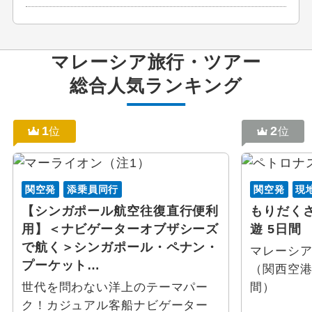
マレーシア
旅行・ツアー
総合人気ランキング
1
2
位
位
関空発
添乗員同行
関空発
現
【シンガポール航空往復直行便利
もりだく
用】＜ナビゲーターオブザシーズ
遊 5日間
で航く＞シンガポール・ペナン・
マレーシ
プーケット…
（関西空
世代を問わない洋上のテーマパー
間）
ク！カジュアル客船ナビゲーター