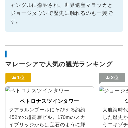
ャングルに癒やされ、世界遺産マラッカと
ジョージタウンで歴史に触れるのも一興で
す。
マレーシアで人気の観光ランキング
1
2
位
位
ペトロナスツインタワー
クアラルンプールにそびえる約約
大航海時
452mの超高層ビル。170mのスカ
した歴史
イブリッジからは宝石のように輝
うエキゾ