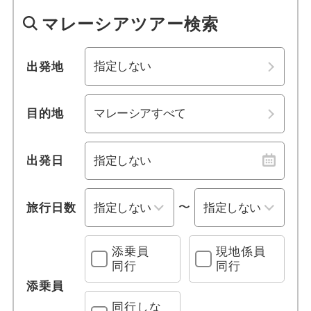
1名参加可能
シャーアラム
四国
マレーシアツアー検索
おひとり様参加限定
イポー
九州・沖縄
出発地
乗り物
キャメロン ハイランド
目的地
列車の旅
ブキットメラ
観光列車
スバン ジャヤ
出発日
クルーズ旅行
ペタリンジャヤ
〜
旅行日数
レンタカー付き
プタリン･ジャヤ
添乗員
現地係員
宿泊施設、送迎 他
同行
同行
セパン
添乗員
プールあり
ジョホールバル
同行しな