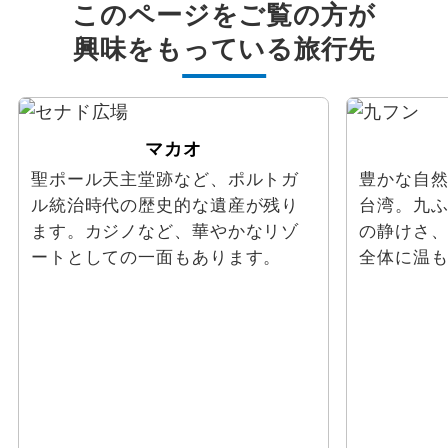
このページをご覧の方が
興味をもっている旅行先
マカオ
聖ポール天主堂跡など、ポルトガ
豊かな自
ル統治時代の歴史的な遺産が残り
台湾。九
ます。カジノなど、華やかなリゾ
の静けさ
ートとしての一面もあります。
全体に温
指定
除外
設定する
設定する
設定する
設定する
設定する
設定する
設定する