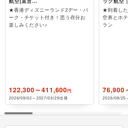
航空|直営…
ック航空
★香港ディズニーランド2デー・パ
★到着し
ーク・チケット付き！思う存分お
空券とホ
楽しみください♪
ラン
122,300～411,600
76,900
円
2026/09/02～2027/03/29出発
2026/08/2