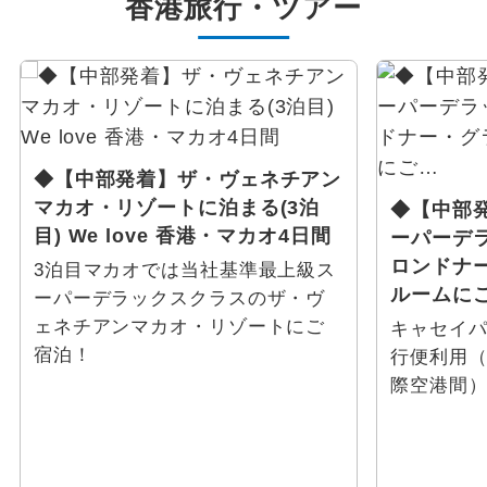
香港
旅行・ツアー
◆【中部発着】ザ・ヴェネチアン
マカオ・リゾートに泊まる(3泊
◆【中部
目) We love 香港・マカオ4日間
ーパーデ
ロンドナ
3泊目マカオでは当社基準最上級ス
ルームに
ーパーデラックスクラスのザ・ヴ
ェネチアンマカオ・リゾートにご
キャセイ
宿泊！
行便利用
際空港間