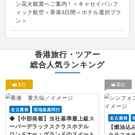
ン花火観賞へご案内！＜キャセイパシフ
ィック航空＞香港3日間＜ホテル選択プラ
ン＞
香港
旅行・ツアー
総合人気ランキング
1
2
位
位
名古屋発
現地係員同行
名古屋発
◆【中部発着】当社基準最上級ス
ーパーデラックスクラスホテル
【燃油込
ロンドナー・グランドのスイート