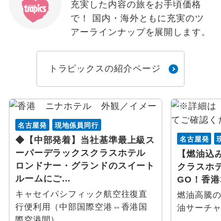
充実した内容の旅をお手頃価格
で！ 国内・海外ともに充実のツ
アーラインナップを展開します。
トラピックスの紹介ページ
名古屋発
現地係員同行
名古屋発
◆【中部発着】当社基準最上級ス
ーパーデラックスクラスホテル
【燃油込
ロンドナー・グランドのスイート
クラスホ
ルームにご…
GO！香港
キャセイパシフィック航空往復直
燃油高騰
行便利用（中部国際空港⇔香港国
油サーチ
際空港間）