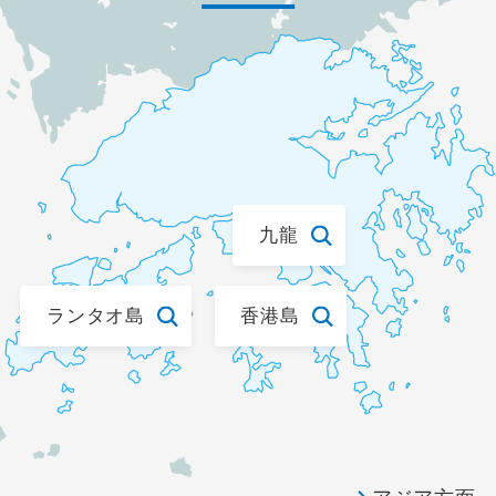
花見
避暑地
スポーツ体験 / 観戦
スポーツ観戦
九龍
ゴルフ
ランタオ島
香港島
その他テーマ
グルメ
テーマパーク