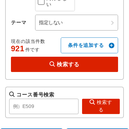
い
ホテル日本語スタッフ
テーマ
往復送迎付き
現在の該当件数
歴史 / 文化
条件を追加する
921
件です
世界遺産
検索する
歴史
美術館・博物館
コース番号検索
検索す
寺社・札所めぐり
る
音楽・コンサート