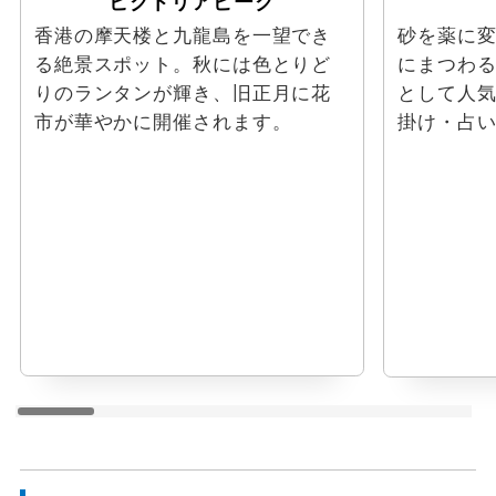
ビクトリアピーク
香港の摩天楼と九龍島を一望でき
砂を薬に
る絶景スポット。秋には色とりど
にまつわ
りのランタンが輝き、旧正月に花
として人
市が華やかに開催されます。
掛け・占