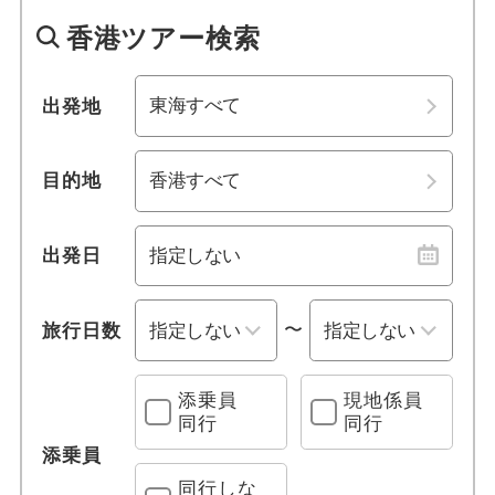
1名参加可能
関西
香港ツアー検索
おひとり様参加限定
中国
出発地
乗り物
四国
目的地
列車の旅
九州・沖縄
観光列車
出発日
クルーズ旅行
〜
旅行日数
レンタカー付き
添乗員
現地係員
宿泊施設、送迎 他
同行
同行
添乗員
プールあり
同行しな