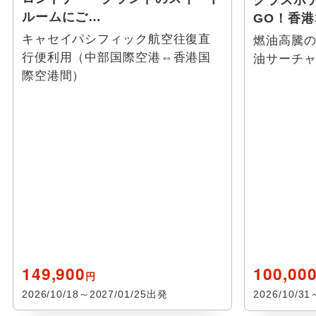
クラスホ
ルームにご…
GO！香港
キャセイパシフィック航空往復直
燃油高騰
行便利用（中部国際空港⇔香港国
油サーチ
際空港間）
149,900
100,00
円
2026/10/18～2027/01/25出発
2026/10/3