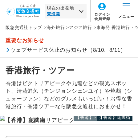
現在の出発地
ログイン
メニュー
会員登録
阪急交通社トップ
>
海外旅行
>
アジア旅行
>
東海発 香港旅行・
北海道
アジア
旅行タイプ
エコノミー
トラピックス
催行確定
この月をすべて選択
重要なお知らせ
家族旅行
プレミアムエコノミー
クリスタルハート
1名催行
東北
香港すべて
年
月
ウェブサービス休止のお知らせ（8/10、8/11）
卒業旅行
ビジネス
e-very
2名催行
香港
関東・甲信越
日
月
火
水
木
金
土
香港旅行・ツアー
ハネムーン
ファースト
フレンドツアー
九龍（キュウリュウ）
北陸
香港はビクトリアピークや九龍などの観光スポッ
この月をすべて選択
ト、清蒸鮮魚（チンジョンシェンユイ）や燒鵝（シ
長期滞在
ロイヤルコレクション
ランタオ島
東海
ュォーファン）などのグルメもいっぱい！お得な香
年
月
港旅行・香港ツアーなら阪急交通社におまかせ！
周遊
その他
東海すべて
【香港】ビクトリアピーク
【香港】文武廟
【香港】花園街
日
月
火
水
木
金
土
女性限定
名古屋
静岡