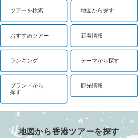
祭り・ショー
ツアーを検索
地図から探す
イルミネーション
おすすめツアー
新着情報
花 / 自然
自然探訪
ランキング
テーマから探す
登山・ハイキング
ブランドから
観光情報
オーロラ観賞
探す
島めぐり
紅葉
地図から
香港
ツアーを探す
ビーチ・リゾート