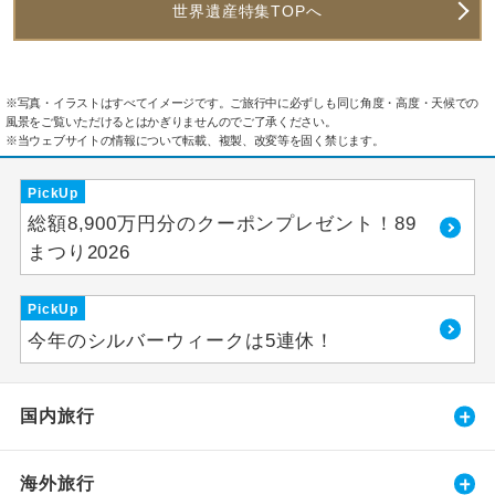
世界遺産特集TOPへ
※写真・イラストはすべてイメージです。ご旅行中に必ずしも同じ角度・高度・天候での
風景をご覧いただけるとはかぎりませんのでご了承ください。
※当ウェブサイトの情報について転載、複製、改変等を固く禁じます。
PickUp
総額8,900万円分のクーポンプレゼント！89
まつり2026
PickUp
今年のシルバーウィークは5連休！
国内旅行
海外旅行