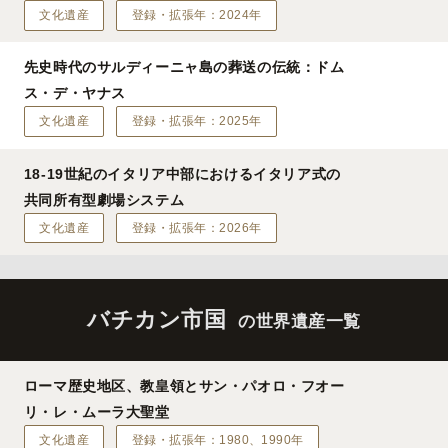
文化遺産
登録・拡張年：2024年
先史時代のサルディーニャ島の葬送の伝統：ドム
ス・デ・ヤナス
文化遺産
登録・拡張年：2025年
18-19世紀のイタリア中部におけるイタリア式の
共同所有型劇場システム
文化遺産
登録・拡張年：2026年
バチカン市国
の世界遺産一覧
ローマ歴史地区、教皇領とサン・パオロ・フオー
リ・レ・ムーラ大聖堂
文化遺産
登録・拡張年：1980、1990年