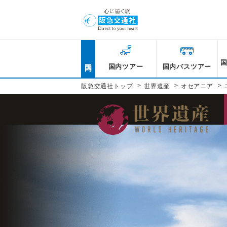
国内
国内ツアー
国内バスツアー
>
>
>
阪急交通社トップ
世界遺産
オセアニア