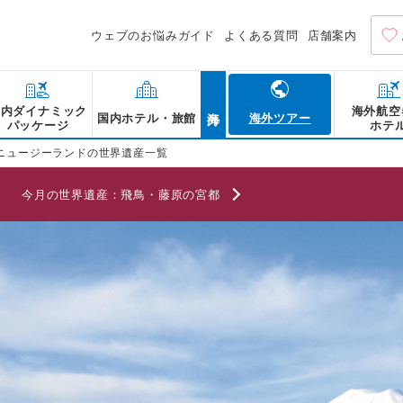
ウェブのお悩みガイド
よくある質問
店舗案内
海外
国内ダイナミック
海外航空
国内ホテル・旅館
海外ツアー
パッケージ
ホテ
ニュージーランドの世界遺産一覧
今月の世界遺産：
飛鳥・藤原の宮都