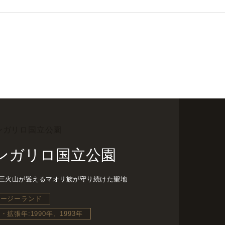
ンガリロ国立公園
三火山が聳えるマオリ族が守り続けた聖地
ュージーランド
・拡張年:1990年、1993年