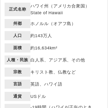
ハワイ州（アメリカ合衆国）
正式名称
State of Hawaii
州都
ホノルル（オアフ島）
人口
約143万人
面積
約16,634km²
人種・民族
白人系、アジア系、その他
宗教
キリスト教、仏教など
言語
英語、ハワイ語
通貨
USドル
-19時間（ハワイが正午のとき、