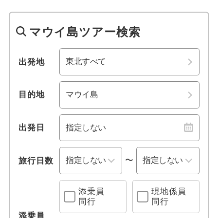
1名参加可能
マウイ島
福島
マウイ島ツアー検索
おひとり様参加限定
カフルイ
関東・甲信越
乗り物
ヒロ
北陸
出発地
列車の旅
カウアイ島
東海
目的地
観光列車
リフェ
関西
出発日
クルーズ旅行
ハナ
中国
〜
旅行日数
レンタカー付き
コオリナ
四国
宿泊施設、送迎 他
九州・沖縄
添乗員
現地係員
同行
同行
プールあり
添乗員