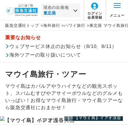
現在の出発地
ログイン
メニュー
会員登録
阪急交通社トップ
>
海外旅行
>
ハワイ旅行
>
東北発 マウイ島旅
北海道
ハワイ
旅行タイプ
エコノミー
トラピックス
催行確定
この月をすべて選択
重要なお知らせ
家族旅行
プレミアムエコノミー
クリスタルハート
1名催行
東北
ハワイすべて
年
月
ウェブサービス休止のお知らせ（8/10、8/11）
海外ツアーの取り扱いについて
卒業旅行
ビジネス
e-very
2名催行
ホノルル
東北すべて
日
月
火
水
木
金
土
ハネムーン
ファースト
フレンドツアー
オアフ島
青森
三沢
マウイ島旅行・ツアー
この月をすべて選択
マウイ島はカパルアやラハイナなどの観光スポッ
長期滞在
ロイヤルコレクション
ハワイ島
花巻
仙台
ト、スパムむすびやアサイーボウルなどのグルメも
年
月
いっぱい！お得なマウイ島旅行・マウイ島ツアーな
周遊
その他
カイルア コナ
秋田
大館能代
ら阪急交通社におまかせ！
日
月
火
水
木
金
土
女性限定
ワイコロア
山形
庄内
【マウイ島】ハレアカラ火山
【マウイ島】イアオ渓谷
【マウイ島】イアオ渓谷