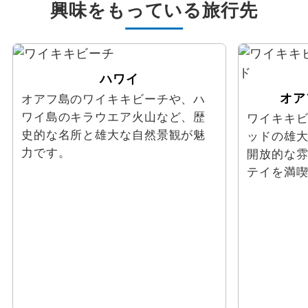
興味をもっている旅行先
ハワイ
オア
オアフ島のワイキキビーチや、ハ
ワイ島のキラウエア火山など、歴
ワイキキ
史的な名所と雄大な自然景観が魅
ッドの雄
力です。
開放的な
テイを満