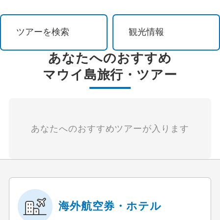
祭り・ショー
ツアーを検索
観光情報
イルミネーション
あなたへのおすすめ
花 / 自然
マウイ島
旅行・ツアー
自然探訪
登山・ハイキング
あなたへのおすすめツアーが入ります
オーロラ観賞
島めぐり
紅葉
海外航空券・ホテル
ビーチ・リゾート