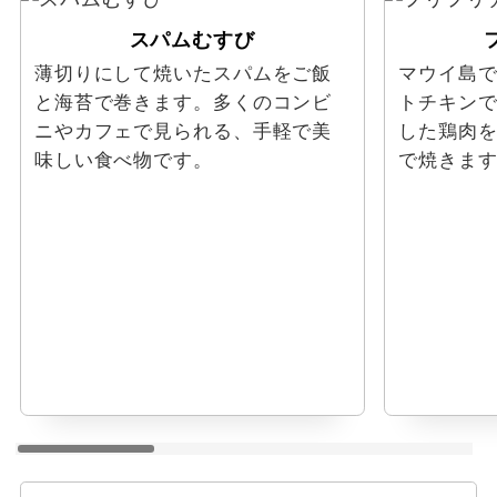
スパムむすび
薄切りにして焼いたスパムをご飯
マウイ島
と海苔で巻きます。多くのコンビ
トチキン
ニやカフェで見られる、手軽で美
した鶏肉
味しい食べ物です。
で焼きま