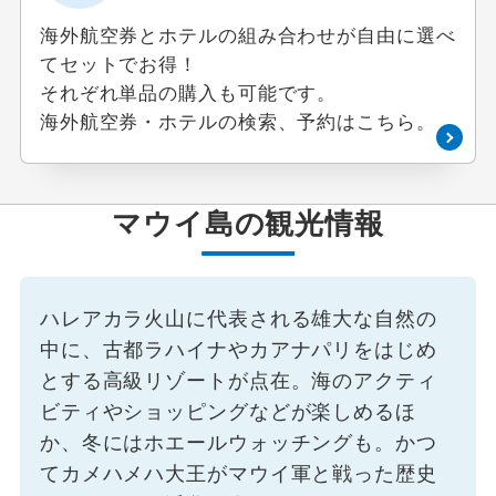
海外航空券とホテルの組み合わせが自由に選べ
花見
てセットでお得！
それぞれ単品の購入も可能です。
避暑地
海外航空券・ホテルの検索、予約はこちら。
スポーツ体験 / 観戦
マウイ島の観光情報
スポーツ観戦
ゴルフ
ハレアカラ火山に代表される雄大な自然の
その他テーマ
中に、古都ラハイナやカアナパリをはじめ
とする高級リゾートが点在。海のアクティ
グルメ
ビティやショッピングなどが楽しめるほ
か、冬にはホエールウォッチングも。かつ
テーマパーク
てカメハメハ大王がマウイ軍と戦った歴史