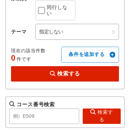
同行しな
ホテル日本語スタッフ
い
往復送迎付き
テーマ
歴史 / 文化
現在の該当件数
条件を追加する
0
世界遺産
件です
歴史
検索する
美術館・博物館
寺社・札所めぐり
コース番号検索
検索す
音楽・コンサート
る