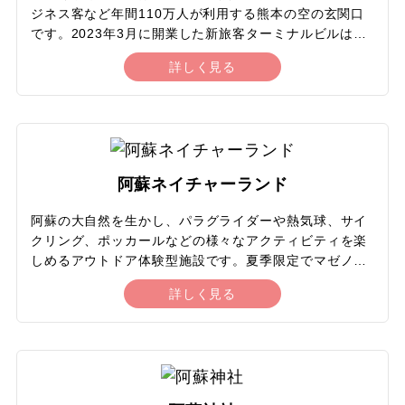
ジネス客など年間110万人が利用する熊本の空の玄関口
です。2023年3月に開業した新旅客ターミナルビルは国
内線と国際線のターミナルビル機能を一体化。最先端機
詳しく見る
器の導入により搭乗手続きにかかる時間が短縮され、旅
客の利便性が向上しました。また、2016年の熊本地震の
ような短期間に繰り返す強い揺れにも耐えられる高い耐
震性能を備えています。注目すべきは、店舗面積が従来
の50倍に拡張された、保安検査通過後の搭乗待合エリ
ア。熊本名物をそろえたフードコートエリアと熊本の人
阿蘇ネイチャーランド
気店を集めたデパ地下ゾーンがあり、熊本を飛び立つ直
前まで買い物やグルメを存分に楽しめるスポットです。
阿蘇の大自然を生かし、パラグライダーや熱気球、サイ
クリング、ポッカールなどの様々なアクティビティを楽
しめるアウトドア体験型施設です。夏季限定でマゼノ渓
谷源流トレッキングやヨガのプログラムもあります。早
詳しく見る
朝の熱気球体験は、ロープで係留した熱気球が高さ約
40mまで上昇し、阿蘇の雄大な景色を空から楽しめ、幻
想的な朝陽や雲海が見られることもあり、大人気のアク
ティビティです。ハードな体験から、ソフトな体験まで
幅広いアクティビティーが体験でき、子どもから大人ま
で、阿蘇の雄大な自然の中で非日常を満喫できる施設で