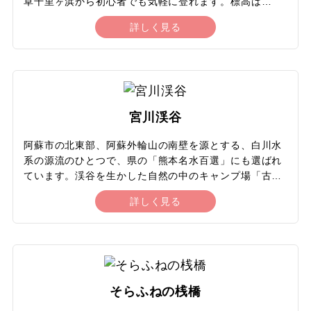
草千里ヶ浜から初心者でも気軽に登れます。標高は
1,337mで、展望がよいことから、国見山とも呼ばれて
詳しく見る
います。山頂からはカルデラ南部の「南郷谷」を隔てて
南外輪の山々、奥に九州山地北端の山々が並んで見えま
す。また、噴煙を上げる中岳、高岳や杵島岳、往生岳ま
で一望できる絶景が広がります。初夏には九州の高原に
自生するツツジの一種「ミヤマキリシマ」が咲き誇り、
秋にはススキの散歩道が人気です。阿蘇火山博物館から
宮川渓谷
草千里を抜けて山頂を目指すトレッキングも催行されて
います。舗装されていない山肌を登り、草原の中を歩
阿蘇市の北東部、阿蘇外輪山の南壁を源とする、白川水
き、気軽に非日常を体験できます。
系の源流のひとつで、県の「熊本名水百選」にも選ばれ
ています。渓谷を生かした自然の中のキャンプ場「古代
の里キャンプ村」では、ヤマメのつかみ取り体験や日帰
詳しく見る
りバーベキューも楽しめます。渓谷のすぐ近くには、手
野地区のシンボルである、崇神天皇18年（紀元前80年）
創建の「国造神社」があります。阿蘇神社の北側に位置
していることから「北宮」とも呼ばれ、阿蘇神社ととも
に神事が「阿蘇の農耕祭事」として国の重要無形民俗文
化財に指定されています。境内には、国の天然記念物に
そらふねの桟橋
指定されていた樹齢2,000余年の「手野の大杉」の迫力