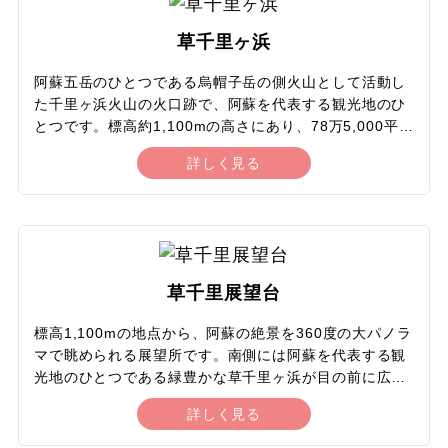
界的にも珍しい地域で、阿蘇市・高森町・南阿蘇村の3
食べ放題
つの自治体があります。草原は希少動植物の宝庫で、約
20
21
22
23
24
25
26
草千里ヶ浜
1,600種が記録されています。中には中国大陸と陸続き
かにを食べるツアー
だったころに移動してきた植物や、北方から南下してき
阿蘇五岳のひとつである烏帽子岳の側火山として活動し
27
28
29
30
31
た植物なども確認されています。
た千里ヶ浜火山の火口跡で、阿蘇を代表する観光地のひ
フルーツ狩り
とつです。標高約1,100mの高さにあり、78万5,000平方
メートルの大草原と雨水が溜まってできたといわれる池
詳しく見る
とが織りなす自然の対比が美しい場所です。東には噴煙
テーマパーク / レジャー
2027年1月
この月をすべて選択
を上げる中岳を望み、目の前には大きな池と放牧された
牛や馬が草を食んで草原を悠々と歩く牧歌的な風景が広
テーマパーク
がります。のんびりと散策を楽しめるほか、草原を一周
日
月
火
水
木
金
土
できる引き馬乗りも人気です。緑鮮やかな夏、白銀の幻
想的な冬と、季節ごとに違った表情を見せ、その広大な
東京ディズニーリゾート®
草千里展望台
風景は多くの歌人により歌われました。正面には阿蘇火
1
2
山博物館もあり、貴重な資料が展示されています。
標高1,100mの地点から、阿蘇の絶景を360度の大パノラ
ユニバーサル・スタジオ・ジャパン
マで眺められる展望所です。南側には阿蘇を代表する観
3
4
5
6
7
8
9
光地のひとつである緑豊かな草千里ヶ浜が目の前に広が
レジャー施設
り、放牧された馬が草原をのんびりと歩く姿も見られま
詳しく見る
す。東側には眼前に阿蘇五岳のひとつで今も噴煙を上げ
10
11
12
13
14
15
16
スポーツ体験 / 観戦
続けている中岳を望めます。北側にはおわんを逆さまに