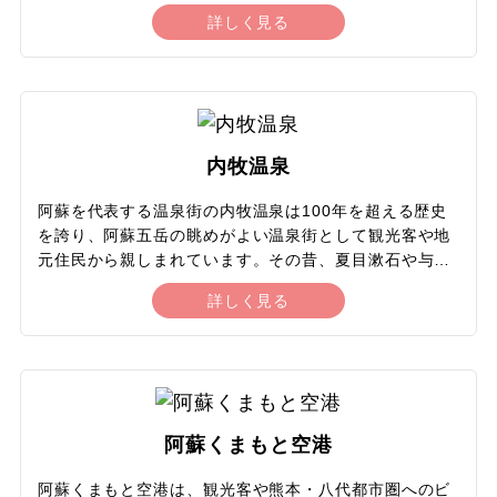
館」で、30軒の旅館と里山の風景すべてを「ひとつの旅
詳しく見る
館」と捉え、それぞれの旅館は「離れ部屋」、旅館をつ
なぐ小径は「渡り廊下」と考えて、長年にわたり温泉街
全体で旅行者をもてなす取り組みが行われてきました。
人気の「入湯手形」（大人1枚1,500円）を購入すると、
旅館26か所の露天風呂の中から1枚につき3か所を選んで
入浴可能。また、6月〜7月のホタルツアー、竹の灯篭約
内牧温泉
300個を川に吊るして点灯する冬限定の「湯あかり」な
ど、自然の中で季節を感じられるイベントも好評を博し
阿蘇を代表する温泉街の内牧温泉は100年を超える歴史
ています。
を誇り、阿蘇五岳の眺めがよい温泉街として観光客や地
元住民から親しまれています。その昔、夏目漱石や与謝
野鉄幹・晶子夫妻など多くの文豪が足を運んだ温泉地
詳しく見る
で、歩いて巡れるエリアには130を越える源泉があり、
約20軒の旅館やホテルが点在しています。それぞれが自
家源泉を持ち、新鮮な湯が掛け流しされており、少し熱
めの湯は無色透明で飲用できる場所もあります。内牧温
泉の魅力のひとつが、地元住民から憩いの場として愛さ
れている公衆温泉の「町湯」めぐりです。町湯は地元住
阿蘇くまもと空港
民の暮らしぶりを覗ける場であり、レトロな建物や値段
の手頃さも人気の秘訣です。
阿蘇くまもと空港は、観光客や熊本・八代都市圏へのビ