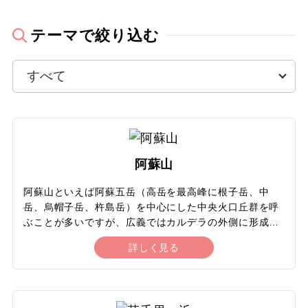
22
23
24
25
26
27
28
温泉
テーマで絞り込む
29
30
露天風呂
露天風呂付客室
2026年12月
この月をすべて選択
ビーチ・リゾート
阿蘇山
日
月
火
水
木
金
土
海水浴・プール
阿蘇山といえば阿蘇五岳（高岳を最高峰に根子岳、中
岳、烏帽子岳、杵島岳）を中心にした中央火口丘群を呼
1
2
3
4
5
避暑地
ぶことが多いですが、広義ではカルデラの外側に形成さ
れている外輪山や、中央火口丘と外輪山との間の平地
食べ物
詳しく見る
6
7
8
9
10
11
12
（火口原）も含まれます。阿蘇山という単体の山は存在
しません。阿蘇カルデラは東西約17km、南北約25km、
面積約350平方キロメートルと広大で、周囲の距離は約
グルメ
13
14
15
16
17
18
19
128kmに及びます。火口原に約5万人が生活している世