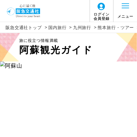
ログイン
メニュー
会員登録
>
>
>
一覧から選択
地図から選択
北海道
北海道
旅行タイプ
トラピックス
催行確定
阪急交通社トップ
国内旅行
九州旅行
熊本旅行・ツアー
2026年8月
この月をすべて選択
旅に役立つ情報満載
家族旅行
クリスタルハート
1名催行
東北
東北
ホテルランクで絞り込む
阿蘇観光ガイド
日
月
火
水
木
金
土
すべて
Sランク
Aランク
Bランク
Cランク
出張
フレンドツアー
2名催行
関東・甲信越
関東
1
卒業旅行
その他
ホテル名で絞り込む
北陸
北陸・甲信越
7
8
2
3
4
5
6
絞り込む
ハネムーン
東海
東海
9
10
11
12
13
14
15
長期滞在
関西
近畿
女性限定
16
17
18
19
20
21
22
中国
中国