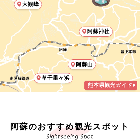
大観峰
花火
18
19
20
21
22
23
24
天草・本渡
イルミネーション
人吉・球磨
25
26
27
28
29
30
31
阿蘇神社
花 / 自然 / 温泉
八代・八代海・水俣
2026年11月
花見
この月をすべて選択
熊本県その他
阿蘇山
桜のお花見
大分県
日
月
火
水
木
金
土
草千里ヶ浜
熊本県観光ガイド
紅葉
宮崎県
1
2
3
4
5
6
7
自然探訪
鹿児島県
8
9
10
11
12
13
14
登山・ハイキング
阿蘇のおすすめ観光スポット
沖縄
15
16
17
18
19
20
21
Sightseeing Spot
島めぐり