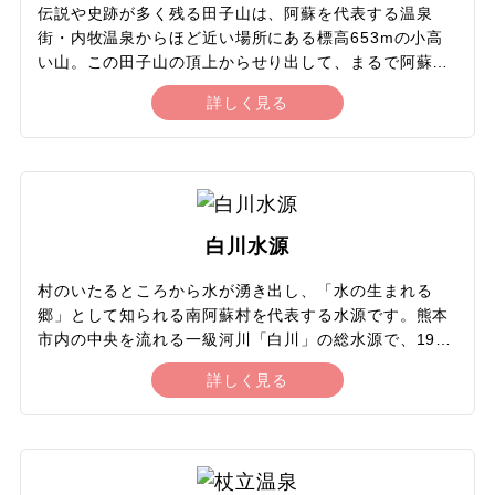
ある幹が今も大切に保存されています。
伝説や史跡が多く残る田子山は、阿蘇を代表する温泉
街・内牧温泉からほど近い場所にある標高653mの小高
い山。この田子山の頂上からせり出して、まるで阿蘇の
空へ飛び出すかのようにのびる木のデッキが「そらふね
詳しく見る
の桟橋（田子山展望所）」で、絶景スポットとして人気
を集めています。桟橋からは、眼下に内牧温泉街や阿蘇
谷（阿蘇市街）の田園風景が一望でき、目の前には「涅
槃像」と称される阿蘇五岳が横たわります。振り返ると
北外輪山がそびえ、早朝には運が良ければ雲海が一面に
広がることもあります。桟橋が設置された田子山森林公
白川水源
園には、テーブルと椅子が整備されていて、カフェがオ
ープンしていれば絶景を眺めながらゆったりとティータ
村のいたるところから水が湧き出し、「水の生まれる
イムを過ごせます。
郷」として知られる南阿蘇村を代表する水源です。熊本
市内の中央を流れる一級河川「白川」の総水源で、1985
年に環境庁（今の環境省）の日本名水百選に選定。「く
詳しく見る
まもと緑の百景」にも選ばれています。水源地の横の白
川吉見神社には「みつはのめ神」という水神様が祀られ
ていおり、古くから水に対する信仰があったことをうか
がわせます。白川水源は四季を通じて水温14度の水が地
底の砂を舞い上げながら毎分60tも湧き出ており、湧水地