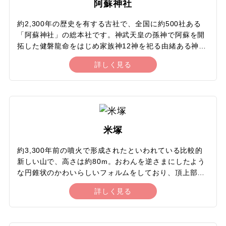
阿蘇神社
す。
約2,300年の歴史を有する古社で、全国に約500社ある
「阿蘇神社」の総本社です。神武天皇の孫神で阿蘇を開
拓した健磐龍命をはじめ家族神12神を祀る由緒ある神社
です。社殿群は、1835年から1850年にかけて、熊本藩
詳しく見る
の寄進によって再建されたもので、神殿や楼門などの6
棟は国の重要文化財に指定されています。中でも九州最
大規模の楼門は「日本三大楼門」のひとつに数えられて
います。年間を通じて稲作と深く結びついた農耕祭事が
行われ、国の重要無形民俗文化財に指定されています。
春の「田作祭（火振り神事）」や夏の「おんだ祭」、秋
米塚
の「田実祭」は阿蘇の風物詩です。2016年の熊本地震に
より甚大な被害を受けましたが、2023年12月に主要社
約3,300年前の噴火で形成されたといわれている比較的
殿の復旧が完了しました。
新しい山で、高さは約80m。おわんを逆さまにしたよう
な円錐状のかわいらしいフォルムをしており、頂上部分
が大きくくぼんでいるのが特徴です。国の名勝および天
詳しく見る
然記念物に指定されています。米塚は国内では最も均整
がとれたスコリア丘のひとつで、斜面は柔らかな草原に
覆われています。季節によって異なる美しい景色を見ら