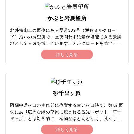
れるのも魅力で、春から夏にかけては緑一色に染まり、
秋には付近に黄金色のススキが輝き、冬には雪をかぶっ
て真っ白になります。れっきとした火山でありながら、
かぶと岩展望所
周辺の火口の荒々しい景観とは対照的ななだらかで優美
な姿は、多くのカメラマンを魅了しています。
北外輪山上の西側にある県道339号（通称ミルクロー
ド）沿いの展望所で、昼夜問わず絶景が堪能できる景勝
地として人気を博しています。ミルクロードを菊池・阿
蘇スカイライン方面に走り、大観峰が近くなってくるあ
詳しく見る
たりに位置します。駐車場から遊歩道を進んでいくと、
阿蘇五岳や阿蘇外輪山、カルデラを一望できる大パノラ
マが広がります。夜には満天の星空と夜景を楽しめ、早
朝には雲海が見られることもある人気の撮影スポットで
す。駐車場には売店やカフェがあり、24時間利用できる
トイレも併設されているので、深夜のドライブの立ち寄
砂千里ヶ浜
り先や早朝の雲海観察にも便利です。11月下旬までは地
域の住民が野原を刈り込んで作った「すすきの迷路」が
阿蘇中岳火口の南東部に位置する古い火口跡で、数km西
体験できます。
側にあり広大な緑の草原に癒される観光スポット「草千
里ヶ浜」とは対照的に、植物がほとんどなく、荒々しい
岩肌と火山灰で覆われた黒い砂浜が見渡す限りに広がり
詳しく見る
ます。溶岩の露出したダイナミックな山肌に、火山の噴