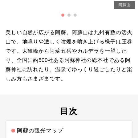
1名参加可能
阿蘇山
四国
四国
23
24
25
26
27
28
29
おひとり様参加限定
九州・沖縄
九州
30
31
美しい自然が広がる阿蘇。阿蘇山は九州有数の活火
乗り物
九州すべて
山で、地鳴りや激しく噴煙を噴き上げる様子は圧巻
です。大観峰から阿蘇五岳やカルデラを一望した
2026年9月
この月をすべて選択
レンタカー付き
福岡県
り、全国に約500社ある阿蘇神社の総本社である阿
列車の旅
蘇神社に訪れたり、温泉でゆっくり過ごしたりと楽
佐賀県
日
月
火
水
木
金
土
しみ方もさまざまです。
観光列車
長崎県
1
2
3
4
5
グリーン車利用
熊本県
6
7
8
9
10
11
12
目次
クルーズ旅行
熊本県すべて
13
14
15
16
17
18
19
阿蘇の観光マップ
フェリー