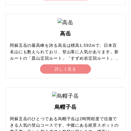
火で飛んできた「火山弾」と呼ばれる冷えた溶岩の塊が
点々と散らばっている荒涼とした光景は、まるで地球以
外の星にいるかのような、映画の1シーンに入り込んで
しまったかのような、不思議な感覚があります。木製の
遊歩道が整備されているので、観光客も異世界の雰囲気
高岳
に包まれながら、気軽に広大な砂の世界を散策できま
す。砂千里ヶ浜から阿蘇五岳の中岳と高岳に上る登山ル
阿蘇五岳の最高峰を誇る高岳は標高1,592mで、日本百
ートも人気です。
名山にも数えられており、登山客に人気があります。新
ルートの「皿山迂回ルート」「すずめ岩迂回ルート」が
開通し、噴火警戒レベル2でも登山ができるようになり
詳しく見る
ました。高岳の山頂からは中岳と根子岳が眼前に広が
り、阿蘇カルデラの風景を見渡せます。熊本県民は標高
を「ひ・ご・く・に」と覚えて親しんでいます。また、
高岳は九州の高原に自生するツツジの一種「ミヤマキリ
シマ」の群生地としても有名。5月下旬から6月上旬に
は、山頂付近の「天狗の舞台」と呼ばれる高岳東峰の南
烏帽子岳
側斜面一面に約3万株のミヤマキリシマが咲き誇りま
す。登山には往復で約4時間かかりますが、それだけの
阿蘇五岳のひとつである烏帽子岳は2時間程度で往復で
価値がある美しい風景です。
きる人気の登山コースです。中腹にある絶景スポットの