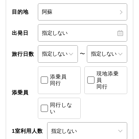
目的地
出発日
〜
旅行日数
現地添乗
添乗員
員
同行
同行
添乗員
同行しな
い
1室利用人数