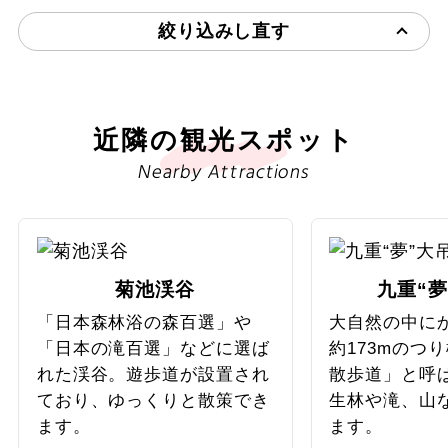
れます。新大橋開通日にオープンした、たもとの展望所
「ヨ・ミュール」には休憩所やトイレ、11種類のジェラ
絞り込みし直す
ートが楽しめる売店などが併設。展望所の名称は熊本弁
で「良く見える」の意味で、展望スペースからは新大橋
のほか、長陽大橋や白川第一橋梁（南阿蘇鉄道）を眼下
に望めます。
近隣の観光スポット
Nearby Attractions
菊池渓谷
九重“夢
「日本森林浴の森百選」や
大自然の中に
「日本の滝百選」などに選ば
約173mのつ
れた渓谷。遊歩道が設置され
散歩道」と呼
ており、ゆっくりと散策でき
生林や滝、山
ます。
ます。