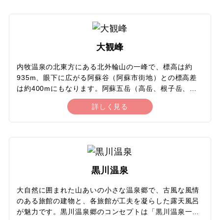
したようなかわいらしい形で人気の米塚や阿蘇谷の広大
17
18
19
20
21
22
23
な田園地帯、外輪山が一望でき、西側はカルデラの切れ
ゴルフ
目である立野火口瀬から熊本平野が広がります。天気が
良ければ、遠く金峰山の奥に広がる有明海や熊本市内、
24
25
26
27
28
29
30
大観峰
スキープラン
長崎県・島原半島の雲仙普賢岳まで見通せます。全方向
に絶景が広がるビュースポットです。
内牧温泉の北東方にある北外輪山の一峰で、標高は約
スポーツ観戦
31
935m、眼下に広がる阿蘇谷（阿蘇市街地）との標高差
は約400mにもなります。阿蘇五岳（高岳、根子岳、中
岳、烏帽子岳、杵島岳）やカルデラを一望でき、360度
その他のテーマ
詳しく見る
の大パノラマが楽しめる、阿蘇を代表する絶景スポット
です。周辺には広大な草原風景が広がり、四季折々で美
ウェブ限定
しい花が咲きそろいます。もともと地元では「遠見ヶ
鼻」と呼ばれていましたが、熊本出身で日本近代の言論
ミステリーツアー
界を代表するジャーナリスト・徳富蘇峰がこの絶景に感
動して、大観峰と名づけたといわれています。ここから
黒川温泉
眺める阿蘇五岳はお釈迦様の寝姿に見えることから「涅
槃像」とも呼ばれており、秋から冬にかけての早朝には
大自然に囲まれた山あいの小さな温泉郷で、古風な風情
雲海が見られることもあります。
のある旅館の建物と、各旅館が工夫を凝らした露天風呂
が魅力です。黒川温泉郷のコンセプトは「黒川温泉一旅