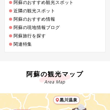
熊本市内
阿蘇のおすすめ観光スポット
20
21
22
23
24
25
26
歴史 / 文化
近隣の観光スポット
菊池・菊池温泉
阿蘇のおすすめ情報
27
28
29
30
世界遺産
山鹿・山鹿温泉
阿蘇の現地情報ブログ
阿蘇旅行を探す
歴史
玉名・玉名温泉
2026年10月
この月をすべて選択
関連特集
寺社・札所めぐり
小国盆地・杖立・黒川温泉
日
月
火
水
木
金
土
名城
阿蘇
阿蘇の観光マップ
1
2
3
音楽・コンサート
荒尾・長洲
Area Map
4
5
6
7
8
9
10
祭り・ショー
白水・高森
黒川温泉
美術館・博物館
11
12
13
14
15
16
17
一の宮・産山