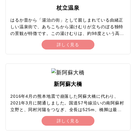
からすぐに幅5メートルほどの川になるほどの豊富な流
杖立温泉
量を誇ります。わき水は自由に飲んだり、持ち帰ったり
もできますし、加熱処理された水や空のボトルも販売さ
はるか昔から「湯治の街」として親しまれている由緒正
れています。
しい温泉街で、あちこちから湯けむりが立ちのぼる独特
の景観が特徴です。この湯けむりは、約98度という高温
の源泉から生じる蒸気によるもので、街の26か所に源泉
詳しく見る
が点在しています。多くの宿でサウナと温泉の両方の効
果を期待できる「蒸し風呂」を楽しめるほか、自分で野
菜や卵を蒸して食べる「蒸し場」は24時間誰でも無料で
利用可能。昭和にトリップしたかのようなノスタルジッ
クな路地裏は「背戸屋（せどや）」と呼ばれ、散策に最
適です。杖立の春の風物詩「鯉のぼり祭り」では、街の
新阿蘇大橋
中央を流れる杖立川上空が約3,500匹の色鮮やかな鯉の
ぼりで埋め尽くされ、圧巻の光景が広がります。
2016年4月の熊本地震で崩落した阿蘇大橋に代わり、
2021年3月に開通しました。国道57号線沿いの南阿蘇村
立野と、同村河陽をつなぎ、全長は525m、橋脚は最大
の高さ97mで、旧大橋から600m下流に架かっていま
詳しく見る
す。複数の橋脚と上部の橋桁を一体化させたPCラーメン
橋で、耐震性にも優れ、歩道も設置されており歩いて渡