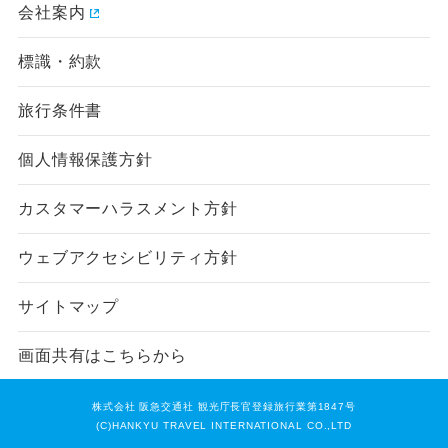
会社案内
標識・約款
旅行条件書
個人情報保護方針
カスタマーハラスメント方針
ウェブアクセシビリティ方針
サイトマップ
画面共有はこちらから
設定する
設定する
設定する
設定する
設定する
設定する
設定する
株式会社 阪急交通社 観光庁長官登録旅行業第1847号
(C)HANKYU TRAVEL INTERNATIONAL CO.,LTD